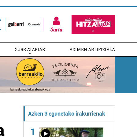
Sartu
GURE ATARIAK
ADIMEN ARTIFIZIALA
Azken 3 egunetako irakurrienak
a
1