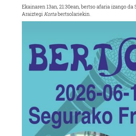
Ekainaren 13an, 21:30ean, bertso afaria izango da
Araiztegi
Korta
bertsolariekin.