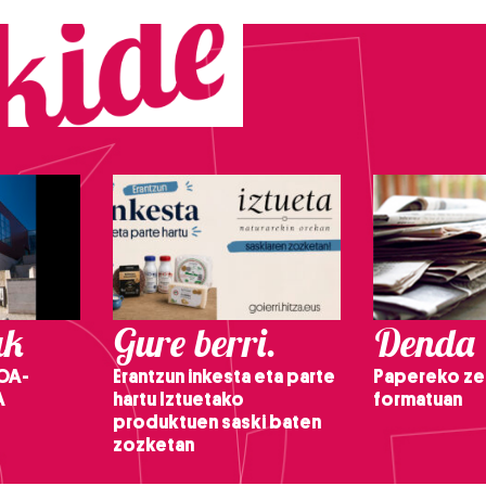
ak
Gure berri.
Denda
OA-
Erantzun inkesta eta parte
Papereko ze
A
hartu Iztuetako
formatuan
produktuen saski baten
zozketan