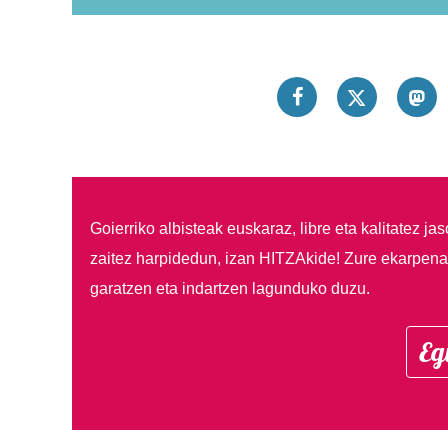
Goierriko albisteak euskaraz, libre eta kalitatez ja
zaitez harpidedun, izan HITZAkide!
Zure ekarpenar
garatzen eta indartzen lagunduko duzu.
Eg