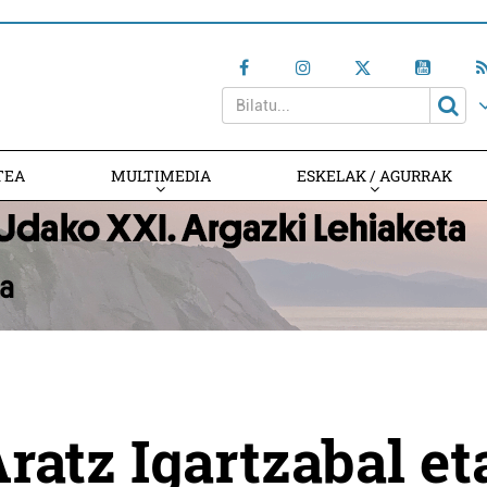
TEA
MULTIMEDIA
ESKELAK / AGURRAK
Aratz Igartzabal et