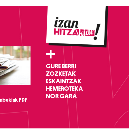
+
GURE BERRI
ZOZKETAK
ESKAINTZAK
HEMEROTEKA
NOR GARA
nbakiak PDF