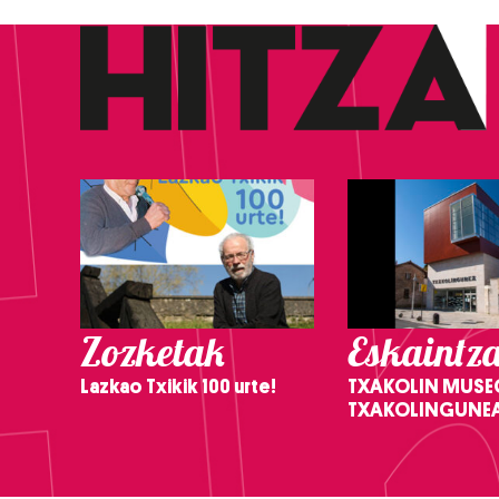
Zozketak
Eskaintz
Lazkao Txikik 100 urte!
TXAKOLIN MUSE
TXAKOLINGUNE