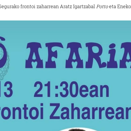
 Segurako frontoi zaharrean Aratz Igartzabal
Potto
eta Eneko