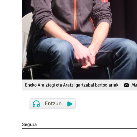
Eneko Araiztegi eta Aratz Igartzabal bertsolariak.
Iñ
Segura