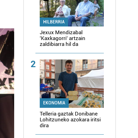
HILBERRIA
Jexux Mendizabal
'Kaxkagorri' artzain
zaldibiarra hil da
2
EKONOMIA
Telleria gaztak Donibane
Lohitzuneko azokara iritsi
dira