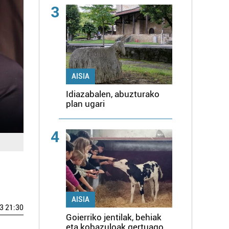
3
AISIA
Idiazabalen, abuzturako
plan ugari
4
AISIA
3 21:30
Goierriko jentilak, behiak
eta kobazuloak gertuago,