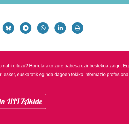
so nahi dituzu?
Horretarako zure babesa ezinbestekoa zaigu. Eg
i esker, euskaratik eginda dagoen tokiko informazio profesiona
in HITZAkide