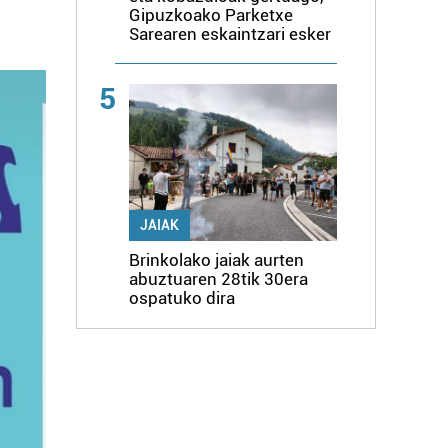
Gipuzkoako Parketxe
Sarearen eskaintzari esker
5
JAIAK
Brinkolako jaiak aurten
abuztuaren 28tik 30era
ospatuko dira