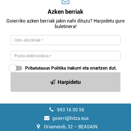
Azken berriak
Goierriko azken berriak jakin nahi dituzu? Harpidetu gure
buletinera!
Pribatutasun Politika
irakurri eta onartzen dut.
Harpidetu
943 16 00 56
goierri@hitza.eus
Oriamendi, 32 – BEASAIN