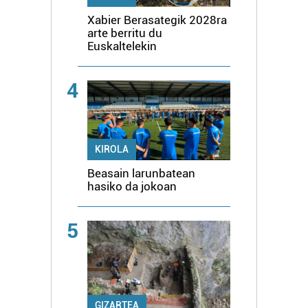
Xabier Berasategik 2028ra
arte berritu du
Euskaltelekin
4
KIROLA
Beasain larunbatean
hasiko da jokoan
5
GIZARTEA