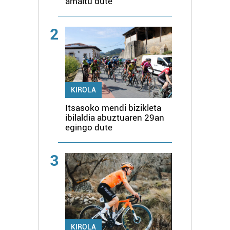
amaitu dute
2
KIROLA
Itsasoko mendi bizikleta
ibilaldia abuztuaren 29an
egingo dute
3
KIROLA