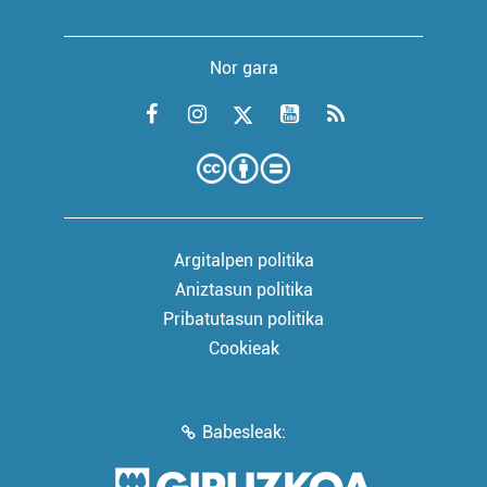
Nor gara
Argitalpen politika
Aniztasun politika
Pribatutasun politika
Cookieak
Babesleak: