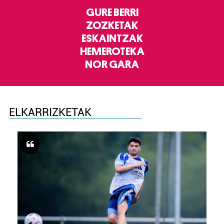
GURE BERRI
ZOZKETAK
ESKAINTZAK
HEMEROTEKA
NOR GARA
ELKARRIZKETAK