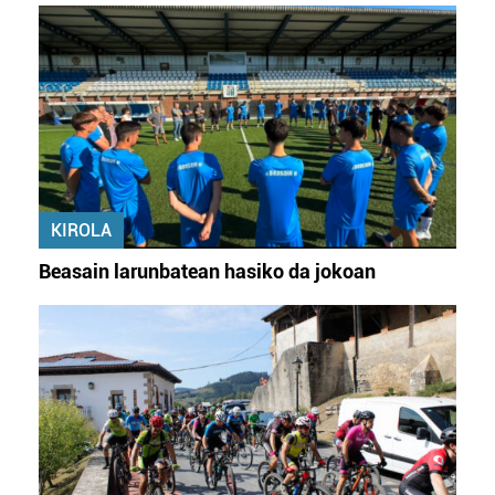
KIROLA
Beasain larunbatean hasiko da jokoan