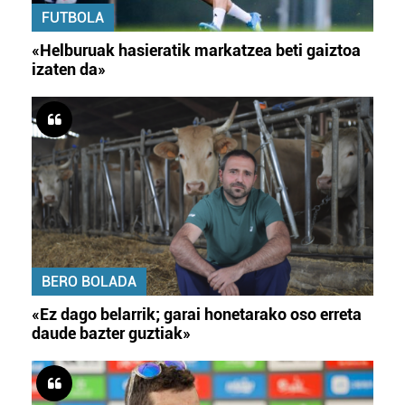
FUTBOLA
«Helburuak hasieratik markatzea beti gaiztoa
izaten da»
BERO BOLADA
«Ez dago belarrik; garai honetarako oso erreta
daude bazter guztiak»