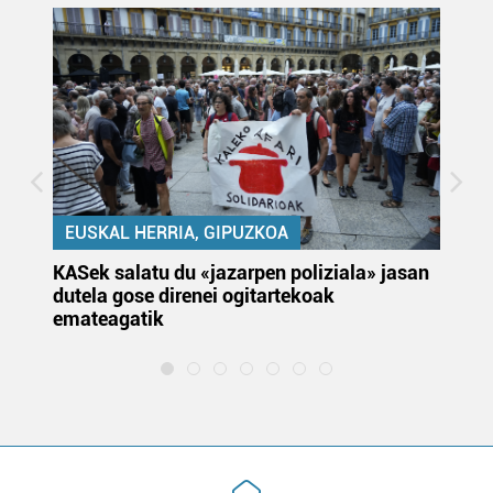
EUSKAL HERRIA, GIPUZKOA
KASek salatu du «jazarpen poliziala» jasan
Pa
dutela gose direnei ogitartekoak
da
emateagatik
«s