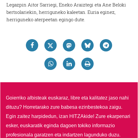
Legazpin Aitor Sarriegi, Eneko Araiztegi eta Ane Beloki
bertsolariekin, herriguneko kaleetan. Euria eginez,
herriguneko aterpeetan egingo dute.
Goierriko albisteak euskaraz, libre eta kalitatez jaso nahi
dituzu?
Horretarako zure babesa ezinbestekoa zaigu.
Egin zaitez harpidedun, izan HITZAkide!
Zure ekarpenari
esker, euskaratik eginda dagoen tokiko informazio
profesionala garatzen eta indartzen lagunduko duzu.