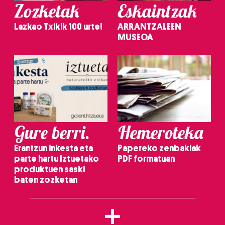
Zozketak
Eskaintzak
Lazkao Txikik 100 urte!
ARRANTZALEEN
MUSEOA
Gure berri.
Hemeroteka
Erantzun inkesta eta
Papereko zenbakiak
parte hartu Iztuetako
PDF formatuan
produktuen saski
baten zozketan
+