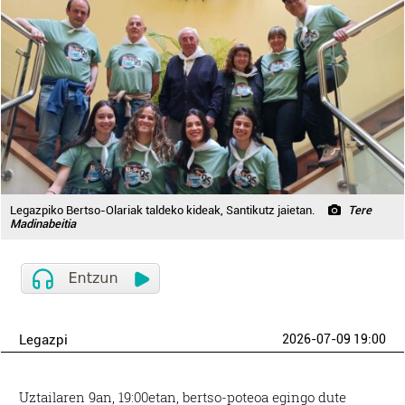
Legazpiko Bertso-Olariak taldeko kideak, Santikutz jaietan.
Tere
Madinabeitia
Legazpi
2026-07-09 19:00
Uztailaren 9an, 19:00etan, bertso-poteoa egingo dute