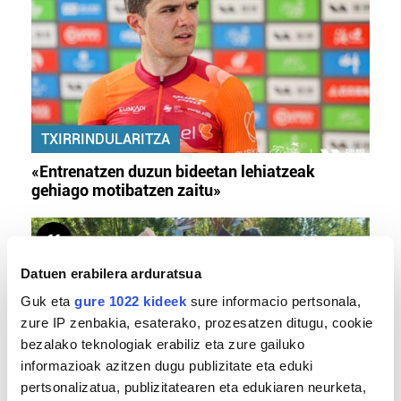
TXIRRINDULARITZA
«Entrenatzen duzun bideetan lehiatzeak
gehiago motibatzen zaitu»
Datuen erabilera arduratsua
Guk eta
gure 1022 kideek
sure informacio pertsonala,
zure IP zenbakia, esaterako, prozesatzen ditugu, cookie
bezalako teknologiak erabiliz eta zure gailuko
informazioak azitzen dugu publizitate eta eduki
pertsonalizatua, publizitatearen eta edukiaren neurketa,
MEMORIA HISTORIKOA