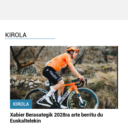
KIROLA
KIROLA
Xabier Berasategik 2028ra arte berritu du
Euskaltelekin