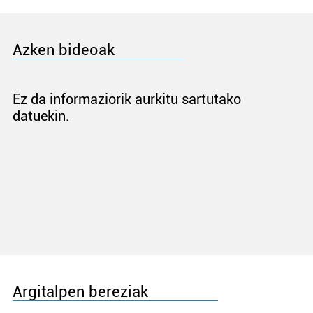
Azken bideoak
Ez da informaziorik aurkitu sartutako
datuekin.
Argitalpen bereziak