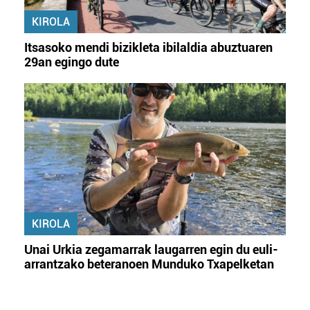
KIROLA
Itsasoko mendi bizikleta ibilaldia abuztuaren
29an egingo dute
KIROLA
Unai Urkia zegamarrak laugarren egin du euli-
arrantzako beteranoen Munduko Txapelketan