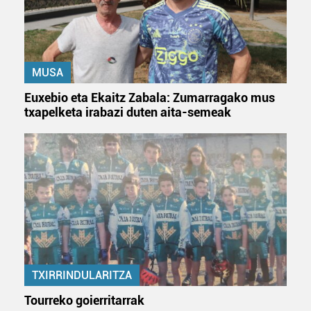
baliatzen gara. Ohar hau onartuz gero, teknologia hori
erabiltzeko baimen esplizitua ematen diguzu.
Gehiago
irakurri
MUSA
Euxebio eta Ekaitz Zabala: Zumarragako mus
txapelketa irabazi duten aita-semeak
TXIRRINDULARITZA
Tourreko goierritarrak