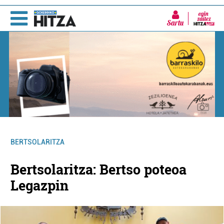
Sartu
BERTSOLARITZA
Bertsolaritza: Bertso poteoa
Legazpin