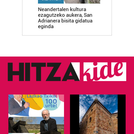
Neandertalen kultura
ezagutzeko aukera, San
Adrianera bisita gidatua
eginda