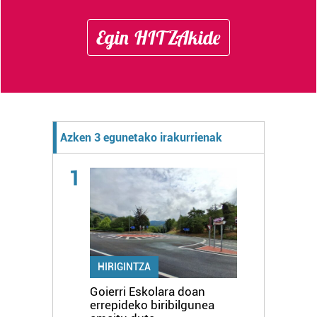
Egin HITZAkide
Azken 3 egunetako irakurrienak
1
HIRIGINTZA
Goierri Eskolara doan
errepideko biribilgunea