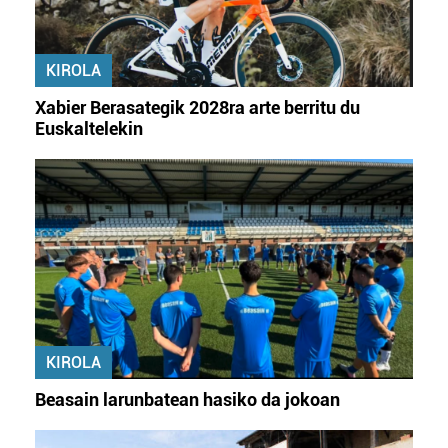
KIROLA
Xabier Berasategik 2028ra arte berritu du
Euskaltelekin
KIROLA
Beasain larunbatean hasiko da jokoan