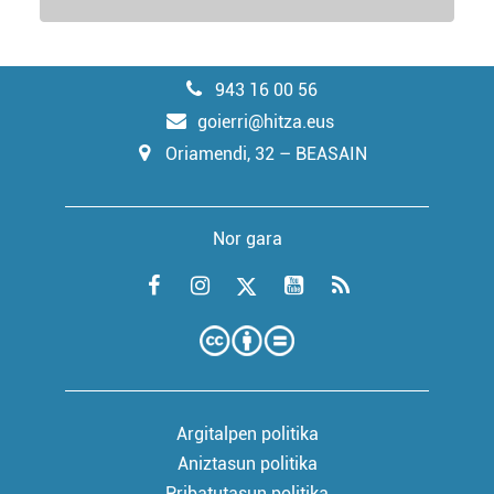
943 16 00 56
goierri@hitza.eus
Oriamendi, 32 – BEASAIN
Nor gara
Argitalpen politika
Aniztasun politika
Pribatutasun politika