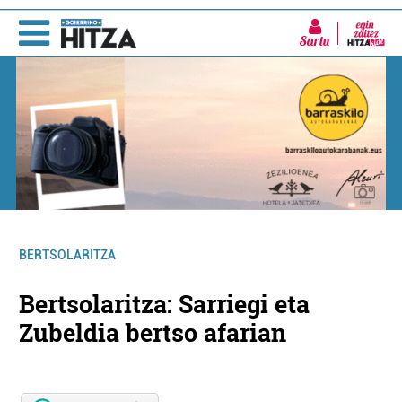
Sartu
BERTSOLARITZA
Bertsolaritza: Sarriegi eta
Zubeldia bertso afarian