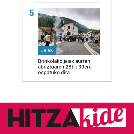
5
JAIAK
Brinkolako jaiak aurten
abuztuaren 28tik 30era
ospatuko dira