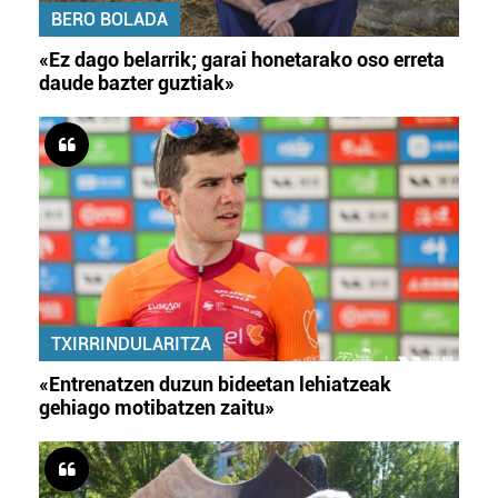
BERO BOLADA
«Ez dago belarrik; garai honetarako oso erreta
daude bazter guztiak»
TXIRRINDULARITZA
«Entrenatzen duzun bideetan lehiatzeak
gehiago motibatzen zaitu»