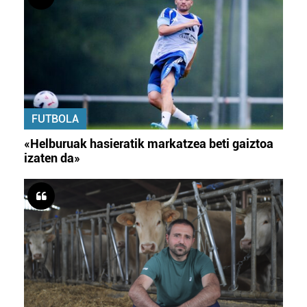
FUTBOLA
«Helburuak hasieratik markatzea beti gaiztoa
izaten da»