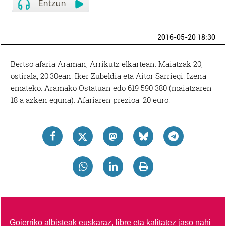
2016-05-20 18:30
Bertso afaria Araman, Arrikutz elkartean. Maiatzak 20,
ostirala, 20:30ean. Iker Zubeldia eta Aitor Sarriegi. Izena
emateko: Aramako Ostatuan edo 619 590 380 (maiatzaren
18 a azken eguna). Afariaren prezioa: 20 euro.
Goierriko albisteak euskaraz, libre eta kalitatez jaso nahi