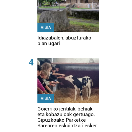
AISIA
Idiazabalen, abuzturako
plan ugari
4
AISIA
Goierriko jentilak, behiak
eta kobazuloak gertuago,
Gipuzkoako Parketxe
Sarearen eskaintzari esker