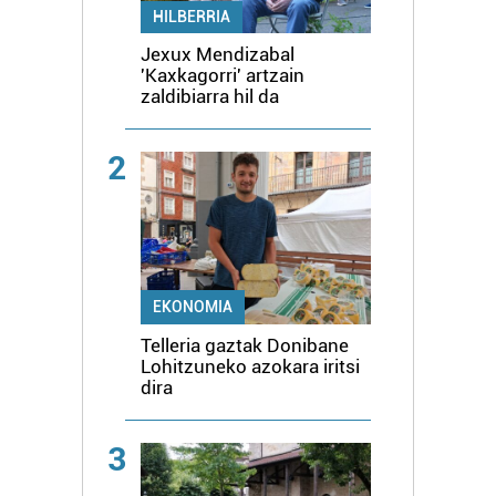
HILBERRIA
Jexux Mendizabal
'Kaxkagorri' artzain
zaldibiarra hil da
2
EKONOMIA
Telleria gaztak Donibane
Lohitzuneko azokara iritsi
dira
3