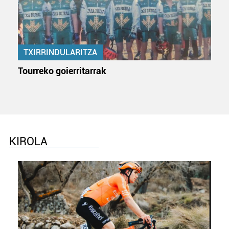
TXIRRINDULARITZA
Tourreko goierritarrak
KIROLA