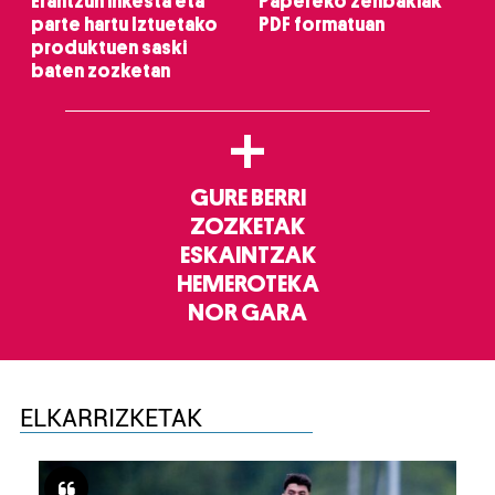
Erantzun inkesta eta
Papereko zenbakiak
parte hartu Iztuetako
PDF formatuan
produktuen saski
baten zozketan
+
GURE BERRI
ZOZKETAK
ESKAINTZAK
HEMEROTEKA
NOR GARA
ELKARRIZKETAK