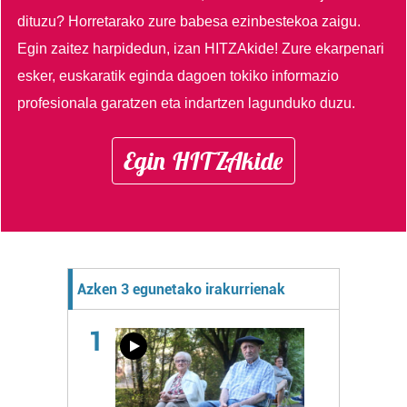
dituzu?
Horretarako zure babesa ezinbestekoa zaigu.
Egin zaitez harpidedun, izan HITZAkide!
Zure ekarpenari
esker, euskaratik eginda dagoen tokiko informazio
profesionala garatzen eta indartzen lagunduko duzu.
Egin HITZAkide
Azken 3 egunetako irakurrienak
1