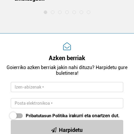
Azken berriak
Goierriko azken berriak jakin nahi dituzu? Harpidetu gure
buletinera!
Pribatutasun Politika
irakurri eta onartzen dut.
Harpidetu