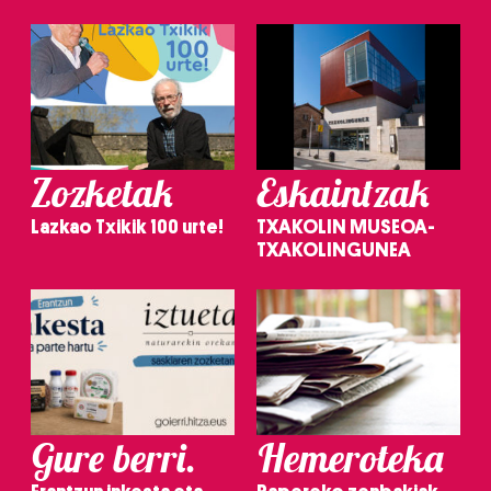
Zozketak
Eskaintzak
Lazkao Txikik 100 urte!
TXAKOLIN MUSEOA-
TXAKOLINGUNEA
Gure berri.
Hemeroteka