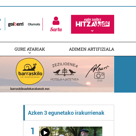
Sartu
GURE ATARIAK
ADIMEN ARTIFIZIALA
Azken 3 egunetako irakurrienak
1