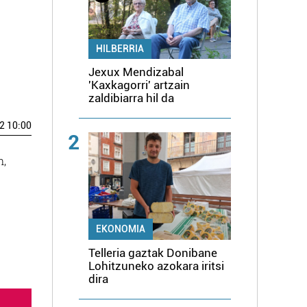
HILBERRIA
Jexux Mendizabal
'Kaxkagorri' artzain
zaldibiarra hil da
2 10:00
2
n,
EKONOMIA
Telleria gaztak Donibane
Lohitzuneko azokara iritsi
dira