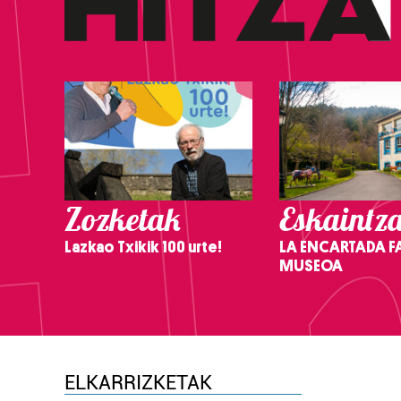
Zozketak
Eskaintz
Lazkao Txikik 100 urte!
LA ENCARTADA F
MUSEOA
ELKARRIZKETAK