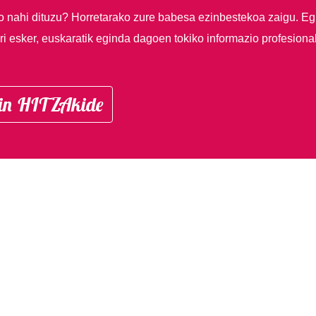
so nahi dituzu?
Horretarako zure babesa ezinbestekoa zaigu. Eg
i esker, euskaratik eginda dagoen tokiko informazio profesiona
in HITZAkide