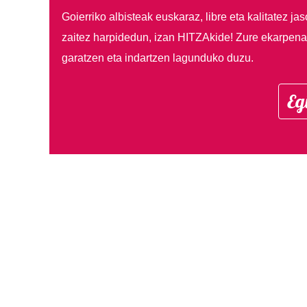
Goierriko albisteak euskaraz, libre eta kalitatez ja
zaitez harpidedun, izan HITZAkide!
Zure ekarpenar
garatzen eta indartzen lagunduko duzu.
Eg