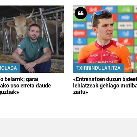
BOLADA
TXIRRINDULARITZA
o belarrik; garai
«Entrenatzen duzun bidee
ako oso erreta daude
lehiatzeak gehiago motib
guztiak»
zaitu»