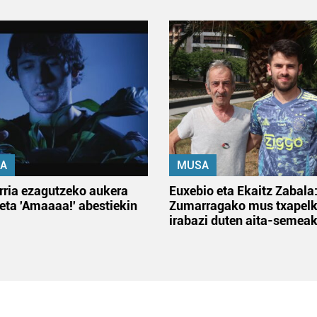
A
MUSA
rria ezagutzeko aukera
Euxebio eta Ekaitz Zabala
 eta 'Amaaaa!' abestiekin
Zumarragako mus txapelk
irabazi duten aita-semea