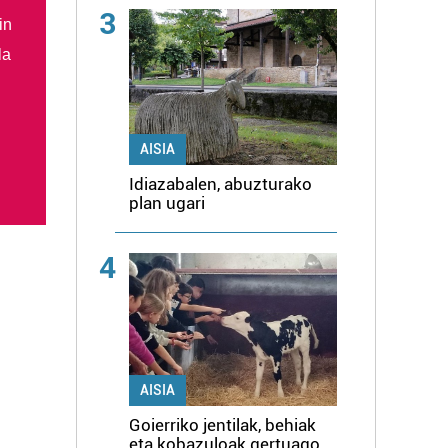
3
in
la
AISIA
Idiazabalen, abuzturako
plan ugari
4
AISIA
Goierriko jentilak, behiak
eta kobazuloak gertuago,