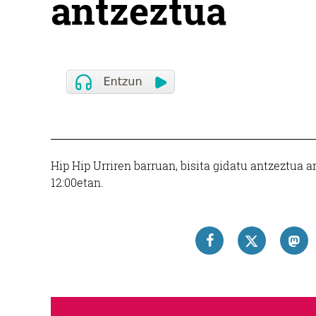
antzeztua
Hip Hip Urriren barruan, bisita gidatu antzeztua
12:00etan.