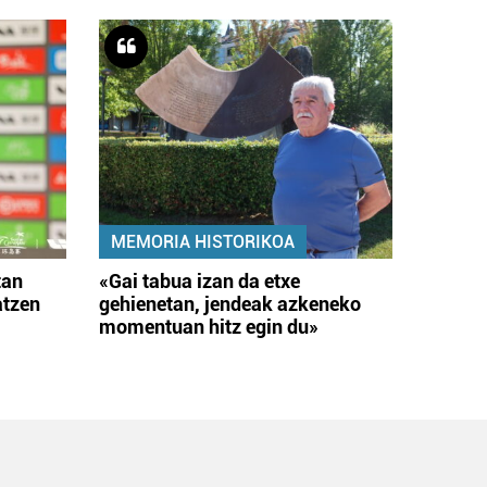
MEMORIA HISTORIKOA
tan
«Gai tabua izan da etxe
atzen
gehienetan, jendeak azkeneko
momentuan hitz egin du»