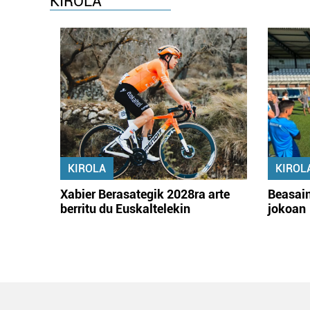
KIROLA
KIROLA
KIROL
Xabier Berasategik 2028ra arte
Beasain
berritu du Euskaltelekin
jokoan