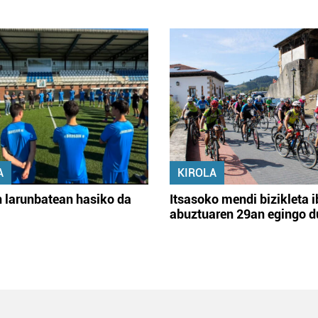
A
KIROLA
 larunbatean hasiko da
Itsasoko mendi bizikleta i
abuztuaren 29an egingo d