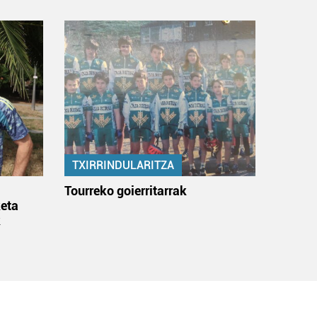
TXIRRINDULARITZA
:
Tourreko goierritarrak
eta
k