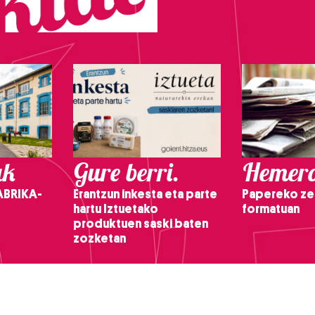
ak
Gure berri.
Hemero
ABRIKA-
Erantzun inkesta eta parte
Papereko ze
hartu Iztuetako
formatuan
produktuen saski baten
zozketan