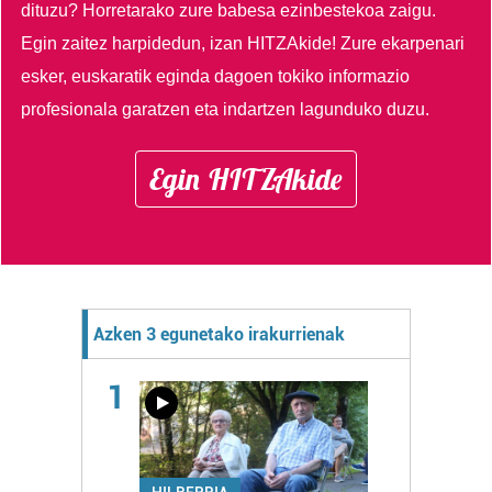
dituzu?
Horretarako zure babesa ezinbestekoa zaigu.
Egin zaitez harpidedun, izan HITZAkide!
Zure ekarpenari
esker, euskaratik eginda dagoen tokiko informazio
profesionala garatzen eta indartzen lagunduko duzu.
Egin HITZAkide
Azken 3 egunetako irakurrienak
1