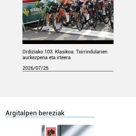
Ordiziako 103. Klasikoa. Txirrindularien
aurkezpena eta irteera
2026/07/25
Argitalpen bereziak