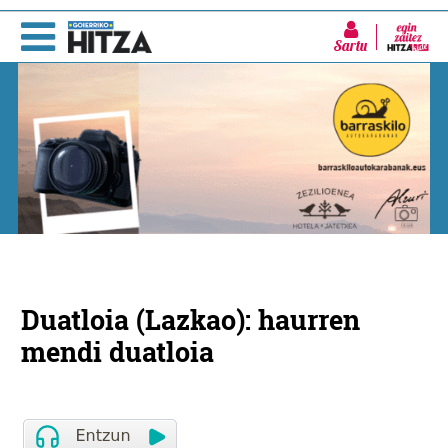
Sartu
Duatloia (Lazkao): haurren
mendi duatloia