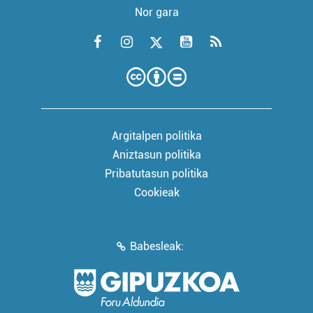
Nor gara
Argitalpen politika
Aniztasun politika
Pribatutasun politika
Cookieak
Babesleak: