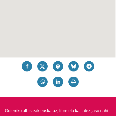
Goierriko albisteak euskaraz, libre eta kalitatez jaso nahi