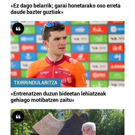
«Ez dago belarrik; garai honetarako oso erreta
daude bazter guztiak»
TXIRRINDULARITZA
«Entrenatzen duzun bideetan lehiatzeak
gehiago motibatzen zaitu»