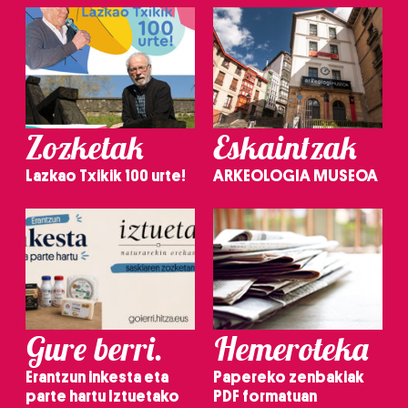
Zozketak
Eskaintzak
Lazkao Txikik 100 urte!
ARKEOLOGIA MUSEOA
Gure berri.
Hemeroteka
Erantzun inkesta eta
Papereko zenbakiak
parte hartu Iztuetako
PDF formatuan