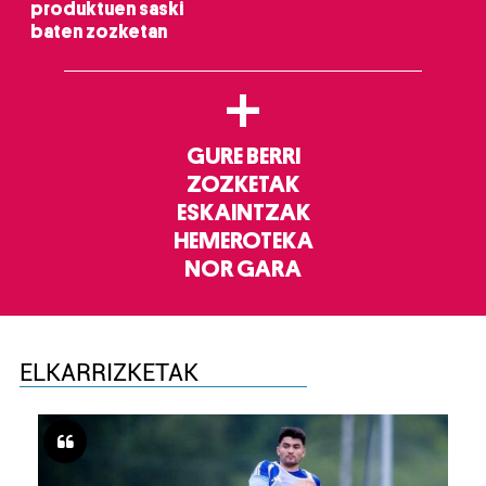
produktuen saski
baten zozketan
+
GURE BERRI
ZOZKETAK
ESKAINTZAK
HEMEROTEKA
NOR GARA
ELKARRIZKETAK