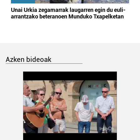
Unai Urkia zegamarrak laugarren egin du euli-
arrantzako beteranoen Munduko Txapelketan
Azken bideoak