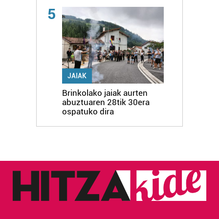
5
JAIAK
Brinkolako jaiak aurten
abuztuaren 28tik 30era
ospatuko dira