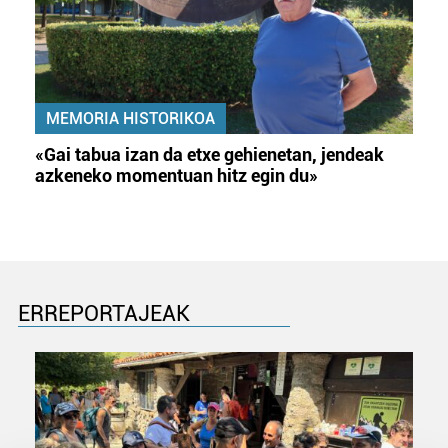
MEMORIA HISTORIKOA
«Gai tabua izan da etxe gehienetan, jendeak
azkeneko momentuan hitz egin du»
ERREPORTAJEAK