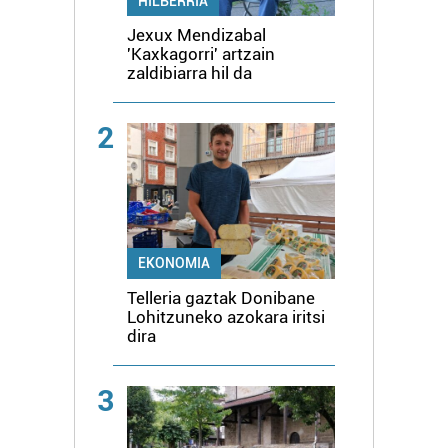
HILBERRIA
Jexux Mendizabal
'Kaxkagorri' artzain
zaldibiarra hil da
2
EKONOMIA
Telleria gaztak Donibane
Lohitzuneko azokara iritsi
dira
3