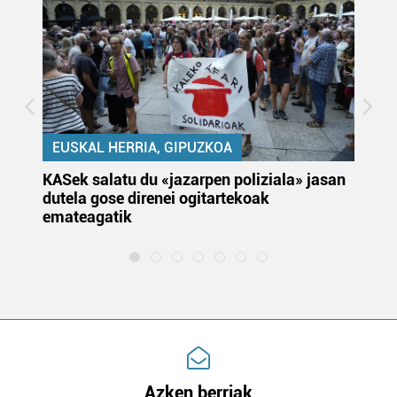
EUSKAL HERRIA, GIPUZKOA
KASek salatu du «jazarpen poliziala» jasan
Pa
dutela gose direnei ogitartekoak
da
emateagatik
«s
Azken berriak