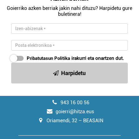
Goierriko azken berriak jakin nahi dituzu? Harpidetu gure
buletinera!
Pribatutasun Politika
irakurri eta onartzen dut.
Harpidetu
943 16 00 56
goierri@hitza.eus
Oriamendi, 32 – BEASAIN