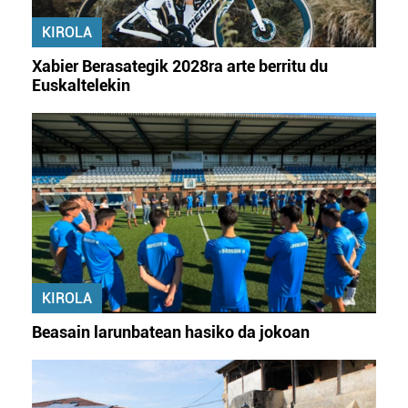
KIROLA
Xabier Berasategik 2028ra arte berritu du
Euskaltelekin
KIROLA
Beasain larunbatean hasiko da jokoan