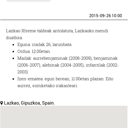
2015-09-26 10:00
Lazkao Xtreme taldeak antolatuta, Lazkaoko mendi
duatloia.
Eguna: irailak 26, larunbata
Ordua: 12:00etan.
Mailak: aurrebenjaminak (2008-2009), benjaminak
(2006-2007), alebinak (2004-2005), infantilak (2002-
2003)
Izen-ematea: egun berean, 11:00etan plazan. Edo
aurrez, soinketako irakasleari.
Lazkao, Gipuzkoa, Spain.