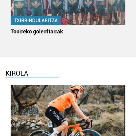
Lortu zure datu pertsonalak prozesatzeko moduari
buruzko informazio gehiago eta ezarri zure lehentasunak
datuen atalean. Edozein unetan alda edo ken dezakezu
TXIRRINDULARITZA
zure baimena Cookieen adierazpenean.
Tourreko goierritarrak
Webgune honek cookie propioak eta hirugarrenen cookie-
fitxategiak erabiltzen ditu. Zure esperientzia eta
zerbitzuak hobetzeko asmoz, cookie teknologiaz
baliatzen gara. Ohar hau onartuz gero, teknologia hori
erabiltzeko baimen esplizitua ematen diguzu.
Gehiago
KIROLA
irakurri