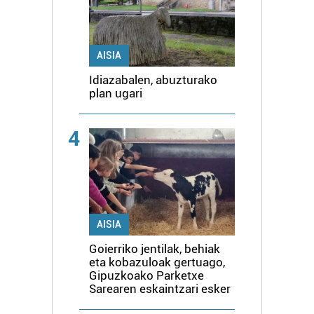
AISIA
Idiazabalen, abuzturako
plan ugari
4
AISIA
Goierriko jentilak, behiak
eta kobazuloak gertuago,
Gipuzkoako Parketxe
Sarearen eskaintzari esker