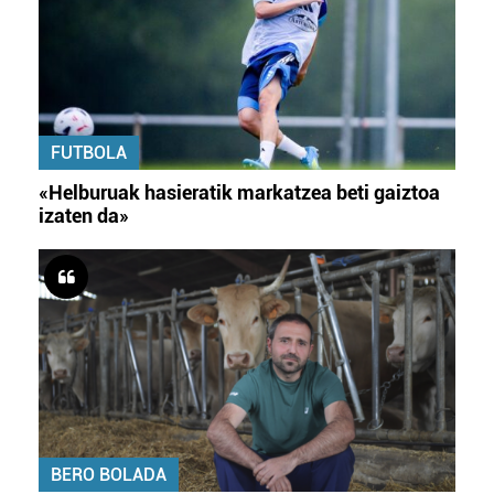
FUTBOLA
«Helburuak hasieratik markatzea beti gaiztoa
izaten da»
BERO BOLADA