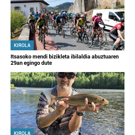
KIROLA
Itsasoko mendi bizikleta ibilaldia abuztuaren
29an egingo dute
KIROLA