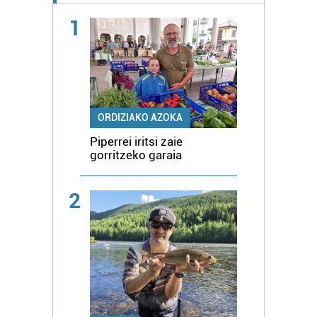
1
ORDIZIAKO AZOKA
Piperrei iritsi zaie
gorritzeko garaia
2