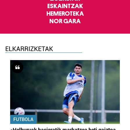
ESKAINTZAK
HEMEROTEKA
NOR GARA
ELKARRIZKETAK
FUTBOLA
«Helburuak hasieratik markatzea beti gaiztoa