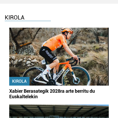
zure baimena Cookieen adierazpenean.
Webgune honek cookie propioak eta hirugarrenen cookie-
KIROLA
fitxategiak erabiltzen ditu. Zure esperientzia eta
zerbitzuak hobetzeko asmoz, cookie teknologiaz
baliatzen gara. Ohar hau onartuz gero, teknologia hori
erabiltzeko baimen esplizitua ematen diguzu.
Gehiago
irakurri
KIROLA
Xabier Berasategik 2028ra arte berritu du
Euskaltelekin