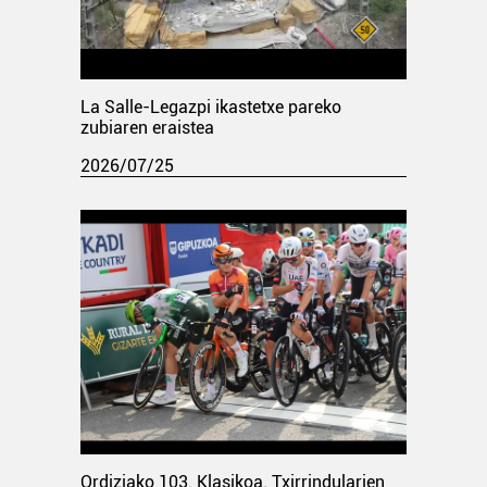
La Salle-Legazpi ikastetxe pareko
zubiaren eraistea
2026/07/25
Ordiziako 103. Klasikoa. Txirrindularien