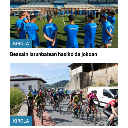
KIROLA
Beasain larunbatean hasiko da jokoan
KIROLA