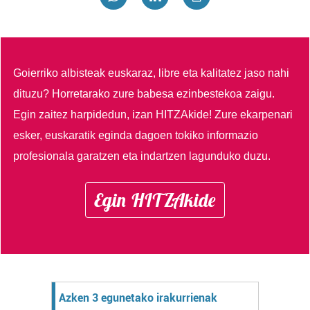
Goierriko albisteak euskaraz, libre eta kalitatez jaso nahi
dituzu?
Horretarako zure babesa ezinbestekoa zaigu.
Egin zaitez harpidedun, izan HITZAkide!
Zure ekarpenari
esker, euskaratik eginda dagoen tokiko informazio
profesionala garatzen eta indartzen lagunduko duzu.
Egin HITZAkide
Azken 3 egunetako irakurrienak