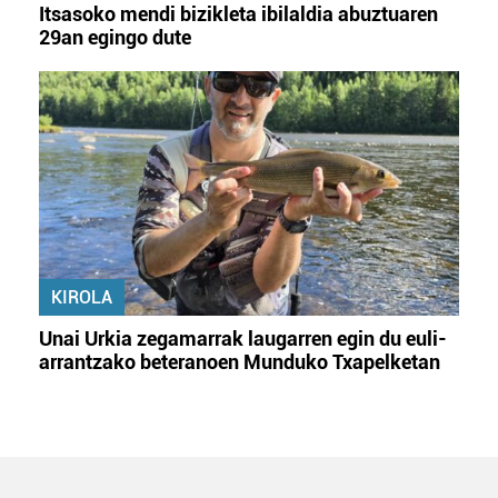
Itsasoko mendi bizikleta ibilaldia abuztuaren
29an egingo dute
KIROLA
Unai Urkia zegamarrak laugarren egin du euli-
arrantzako beteranoen Munduko Txapelketan