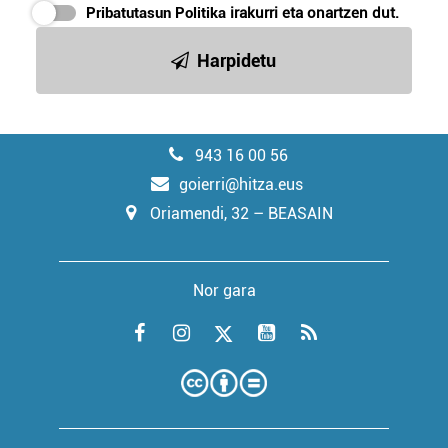
Pribatutasun Politika
irakurri eta onartzen dut.
Harpidetu
943 16 00 56
goierri@hitza.eus
Oriamendi, 32 – BEASAIN
Nor gara