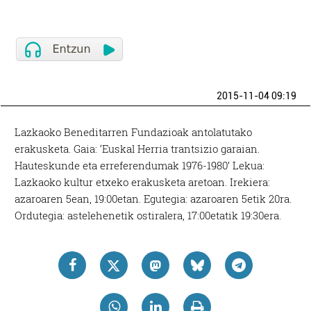
2015-11-04 09:19
Lazkaoko Beneditarren Fundazioak antolatutako
erakusketa. Gaia: ‘Euskal Herria trantsizio garaian.
Hauteskunde eta erreferendumak 1976-1980’ Lekua:
Lazkaoko kultur etxeko erakusketa aretoan. Irekiera:
azaroaren 5ean, 19:00etan. Egutegia: azaroaren 5etik 20ra.
Ordutegia: astelehenetik ostiralera, 17:00etatik 19:30era.