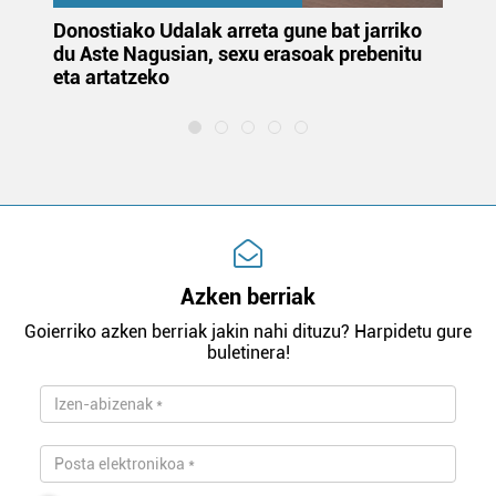
Donostiako Udalak arreta gune bat jarriko
Ur
du Aste Nagusian, sexu erasoak prebenitu
es
eta artatzeko
lu
Azken berriak
Goierriko azken berriak jakin nahi dituzu? Harpidetu gure
buletinera!