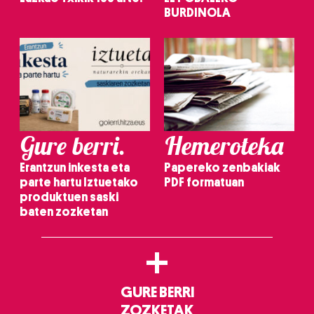
BURDINOLA
Gure berri.
Hemeroteka
Erantzun inkesta eta
Papereko zenbakiak
parte hartu Iztuetako
PDF formatuan
produktuen saski
baten zozketan
+
GURE BERRI
ZOZKETAK