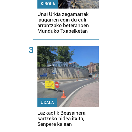
KIROLA
Unai Urkia zegamarrak
laugarren egin du euli-
arrantzako beteranoen
Munduko Txapelketan
3
UDALA
Lazkaotik Beasainera
sartzeko bidea itxita,
Senpere kalean