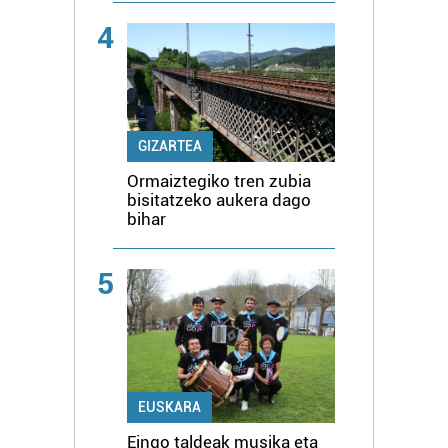
4
GIZARTEA
Ormaiztegiko tren zubia
bisitatzeko aukera dago
bihar
5
EUSKARA
Eingo taldeak musika eta