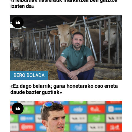
izaten da»
BERO BOLADA
«Ez dago belarrik; garai honetarako oso erreta
daude bazter guztiak»