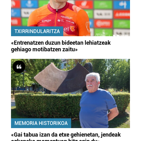
TXIRRINDULARITZA
«Entrenatzen duzun bideetan lehiatzeak
gehiago motibatzen zaitu»
MEMORIA HISTORIKOA
«Gai tabua izan da etxe gehienetan, jendeak