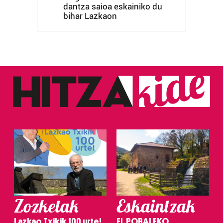
dantza saioa eskainiko du
bihar Lazkaon
Zozketak
Eskaintzak
Lazkao Txikik 100 urte!
EL POBALEKO