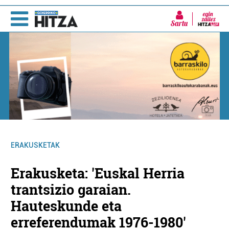
Sartu
ERAKUSKETAK
Erakusketa: 'Euskal Herria
trantsizio garaian.
Hauteskunde eta
erreferendumak 1976-1980'