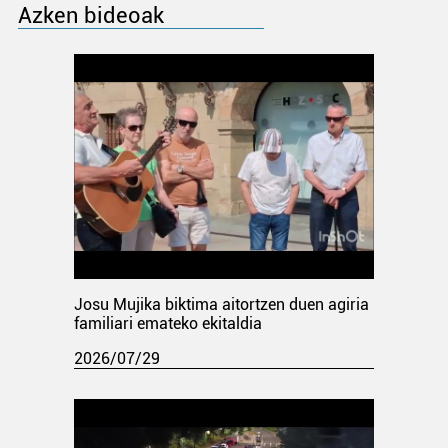
Azken bideoak
Josu Mujika biktima aitortzen duen agiria
familiari emateko ekitaldia
2026/07/29