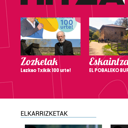
Zozketak
Eskaintz
Lazkao Txikik 100 urte!
EL POBALEKO BU
ELKARRIZKETAK