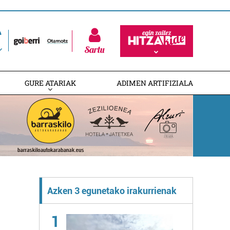
Sartu
GURE ATARIAK
ADIMEN ARTIFIZIALA
Azken 3 egunetako irakurrienak
1