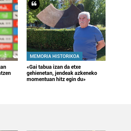
MEMORIA HISTORIKOA
tan
«Gai tabua izan da etxe
atzen
gehienetan, jendeak azkeneko
momentuan hitz egin du»