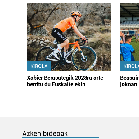
KIROLA
KIROL
Xabier Berasategik 2028ra arte
Beasain
berritu du Euskaltelekin
jokoan
Azken bideoak