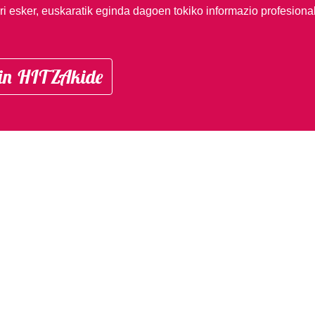
i esker, euskaratik eginda dagoen tokiko informazio profesiona
in HITZAkide