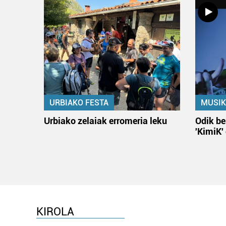
URBIAKO FESTA
MUSIK
Urbiako zelaiak erromeria leku
Odik be
'KimiK'
KIROLA