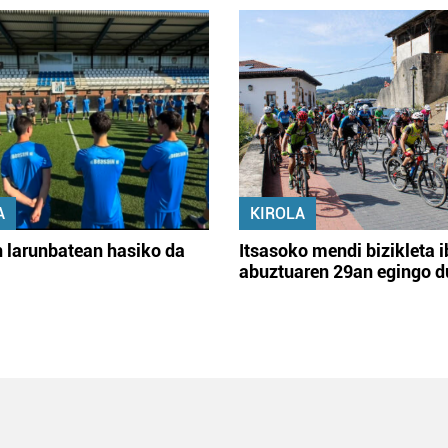
A
KIROLA
 larunbatean hasiko da
Itsasoko mendi bizikleta i
abuztuaren 29an egingo d