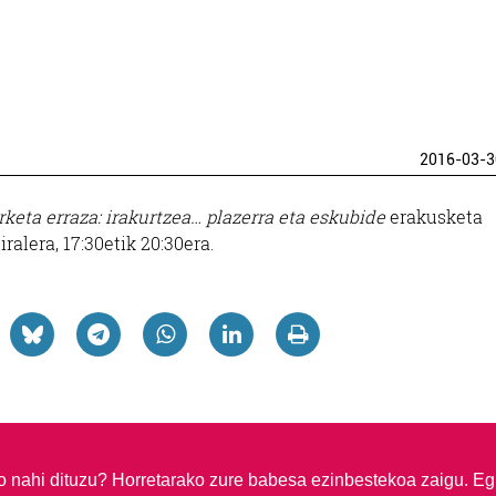
2016-03-3
rketa erraza: irakurtzea… plazerra eta eskubide
erakusketa
ralera, 17:30etik 20:30era.
so nahi dituzu?
Horretarako zure babesa ezinbestekoa zaigu. Eg