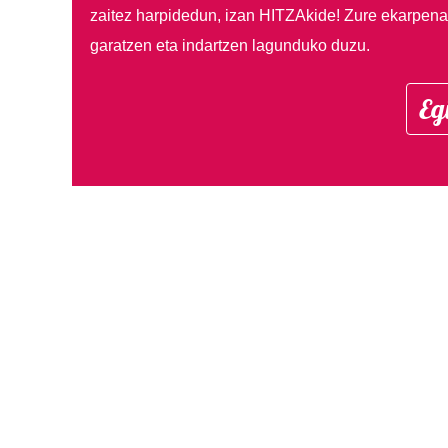
zaitez harpidedun, izan HITZAkide!
Zure ekarpenar
garatzen eta indartzen lagunduko duzu.
Eg