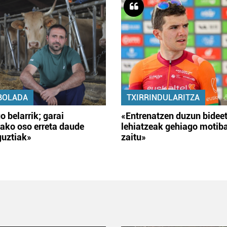
BOLADA
TXIRRINDULARITZA
o belarrik; garai
«Entrenatzen duzun bidee
ako oso erreta daude
lehiatzeak gehiago motib
guztiak»
zaitu»