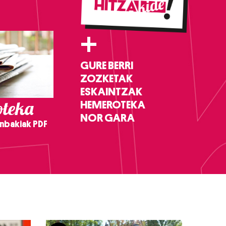
+
GURE BERRI
ZOZKETAK
ESKAINTZAK
teka
HEMEROTEKA
NOR GARA
nbakiak PDF