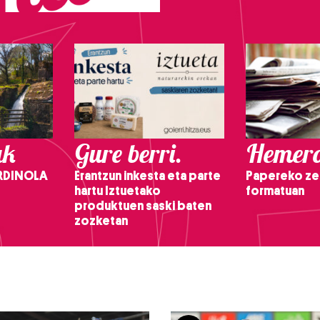
ak
Gure berri.
Hemero
RDINOLA
Erantzun inkesta eta parte
Papereko ze
hartu Iztuetako
formatuan
produktuen saski baten
zozketan