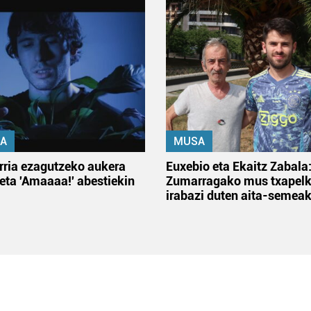
A
MUSA
rria ezagutzeko aukera
Euxebio eta Ekaitz Zabala
 eta 'Amaaaa!' abestiekin
Zumarragako mus txapelk
irabazi duten aita-semea