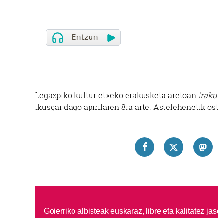
Legazpiko kultur etxeko erakusketa aretoan
Iraku
ikusgai dago apirilaren 8ra arte. Astelehenetik osti
Goierriko albisteak euskaraz, libre eta kalitatez ja