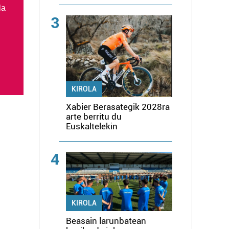
la
3
KIROLA
Xabier Berasategik 2028ra
arte berritu du
Euskaltelekin
4
KIROLA
Beasain larunbatean