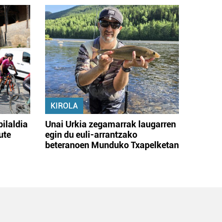
KIROLA
bilaldia
Unai Urkia zegamarrak laugarren
ute
egin du euli-arrantzako
beteranoen Munduko Txapelketan