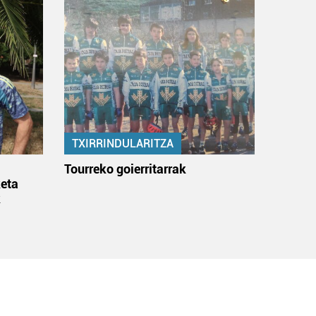
TXIRRINDULARITZA
:
Tourreko goierritarrak
eta
k