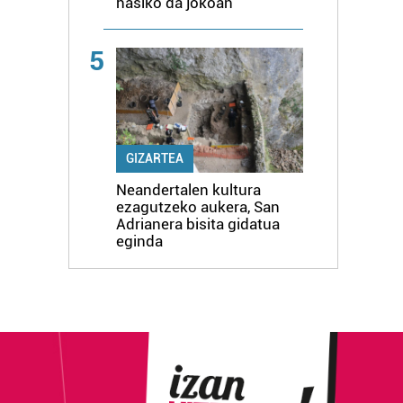
hasiko da jokoan
5
GIZARTEA
Neandertalen kultura
ezagutzeko aukera, San
Adrianera bisita gidatua
eginda