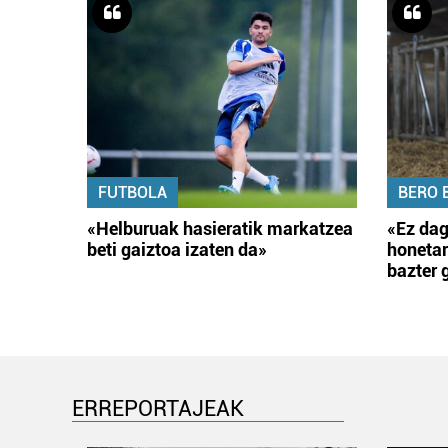
FUTBOLA
BERO 
«Helburuak hasieratik markatzea
«Ez dag
beti gaiztoa izaten da»
honetar
bazter 
ERREPORTAJEAK