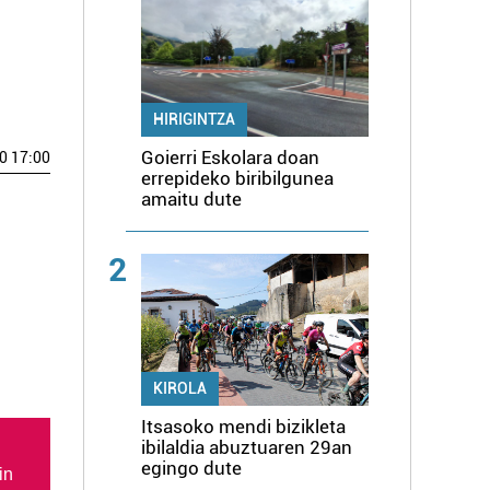
HIRIGINTZA
Goierri Eskolara doan
0 17:00
errepideko biribilgunea
amaitu dute
2
KIROLA
Itsasoko mendi bizikleta
ibilaldia abuztuaren 29an
egingo dute
in