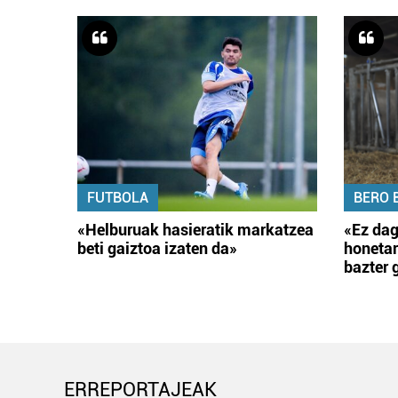
FUTBOLA
BERO 
«Helburuak hasieratik markatzea
«Ez dag
beti gaiztoa izaten da»
honetar
bazter 
ERREPORTAJEAK