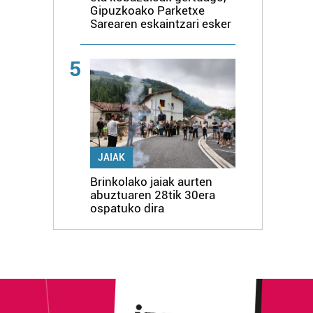
Gipuzkoako Parketxe
Sarearen eskaintzari esker
5
JAIAK
Brinkolako jaiak aurten
abuztuaren 28tik 30era
ospatuko dira