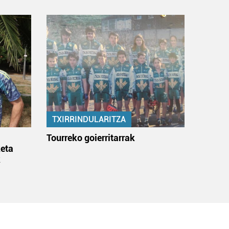
TXIRRINDULARITZA
:
Tourreko goierritarrak
eta
k