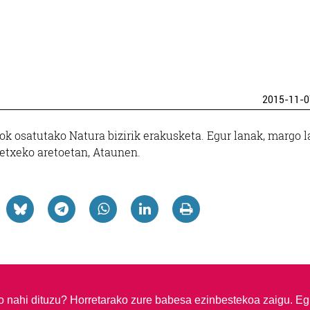
2015-11-0
k osatutako Natura bizirik erakusketa. Egur lanak, margo 
ketxeko aretoetan, Ataunen.
so nahi dituzu?
Horretarako zure babesa ezinbestekoa zaigu. Eg