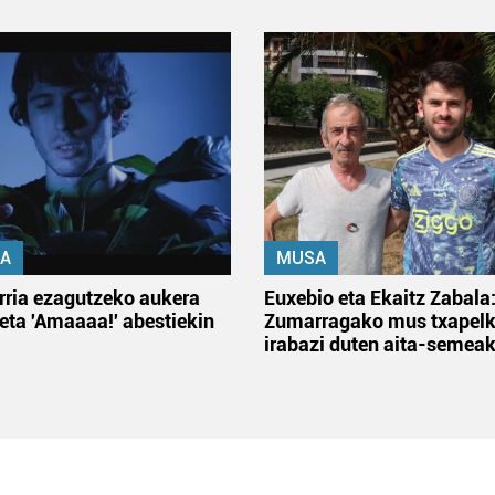
A
MUSA
rria ezagutzeko aukera
Euxebio eta Ekaitz Zabala
 eta 'Amaaaa!' abestiekin
Zumarragako mus txapelk
irabazi duten aita-semea