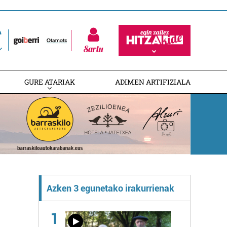
Sartu
GURE ATARIAK
ADIMEN ARTIFIZIALA
Azken 3 egunetako irakurrienak
1