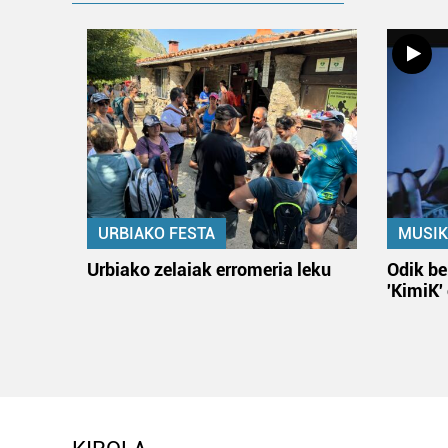
URBIAKO FESTA
MUSIK
Urbiako zelaiak erromeria leku
Odik be
'KimiK'