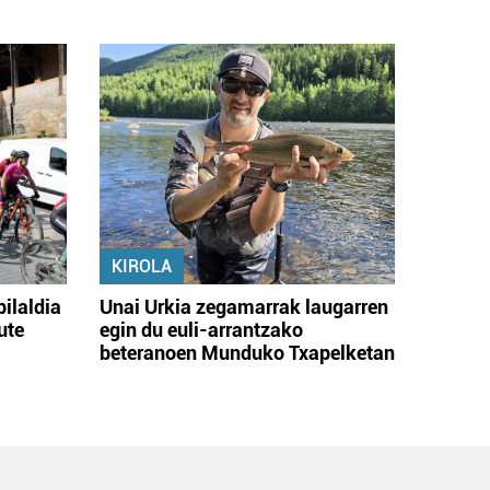
KIROLA
bilaldia
Unai Urkia zegamarrak laugarren
ute
egin du euli-arrantzako
beteranoen Munduko Txapelketan