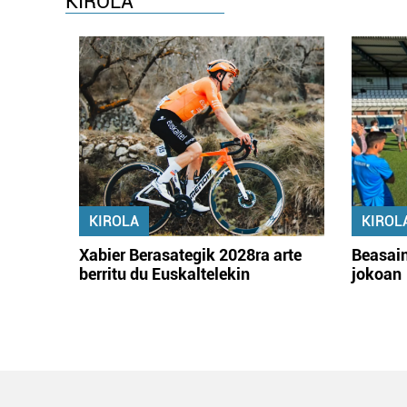
KIROLA
KIROLA
KIROL
Xabier Berasategik 2028ra arte
Beasain
berritu du Euskaltelekin
jokoan