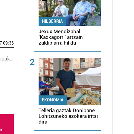
HILBERRIA
Jexux Mendizabal
'Kaxkagorri' artzain
zaldibiarra hil da
7 09:36
lanak…
2
EKONOMIA
Telleria gaztak Donibane
Lohitzuneko azokara iritsi
dira
in