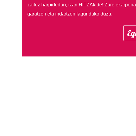
zaitez harpidedun, izan HITZAkide!
Zure ekarpenar
garatzen eta indartzen lagunduko duzu.
Eg