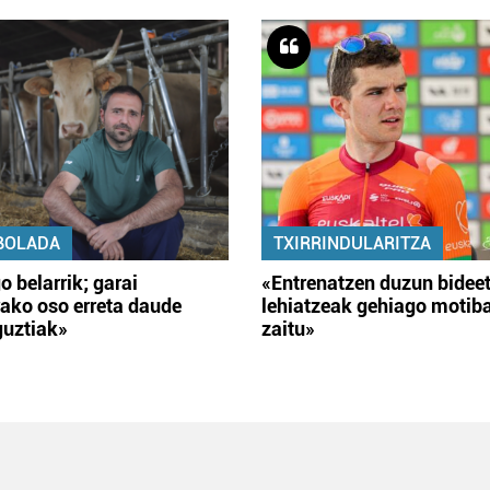
BOLADA
TXIRRINDULARITZA
o belarrik; garai
«Entrenatzen duzun bidee
ako oso erreta daude
lehiatzeak gehiago motib
guztiak»
zaitu»