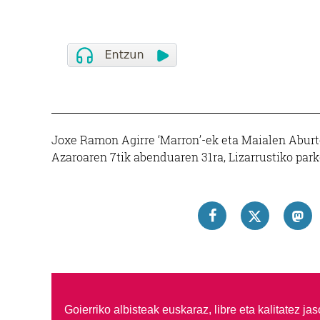
Joxe Ramon Agirre ‘Marron’-ek eta Maialen Aburto
Azaroaren 7tik abenduaren 31ra, Lizarrustiko par
Goierriko albisteak euskaraz, libre eta kalitatez ja