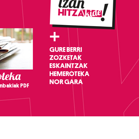
+
GURE BERRI
ZOZKETAK
ESKAINTZAK
teka
HEMEROTEKA
NOR GARA
nbakiak PDF