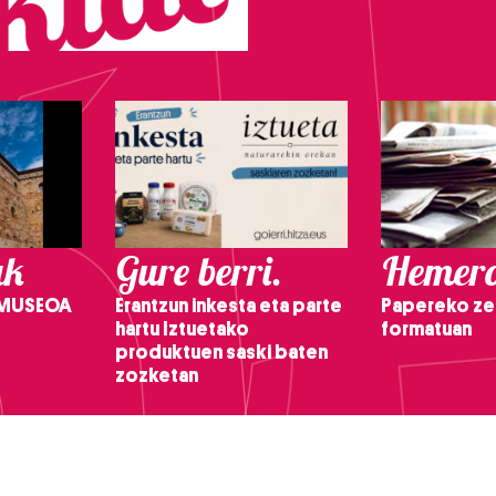
ak
Gure berri.
Hemero
 MUSEOA
Erantzun inkesta eta parte
Papereko ze
hartu Iztuetako
formatuan
produktuen saski baten
zozketan