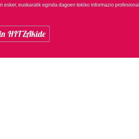
i esker, euskaratik eginda dagoen tokiko informazio profesiona
in HITZAkide