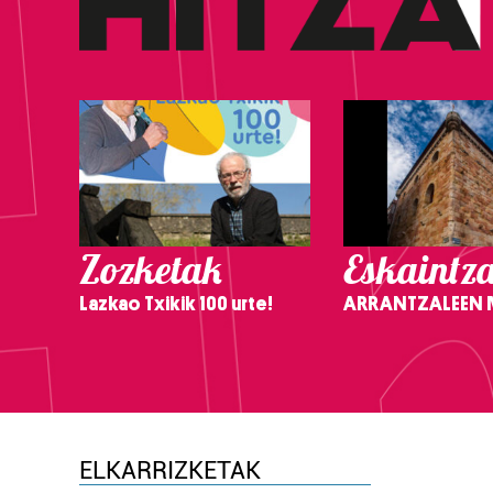
Zozketak
Eskaintz
Lazkao Txikik 100 urte!
ARRANTZALEEN
ELKARRIZKETAK