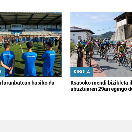
A
KIROLA
 larunbatean hasiko da
Itsasoko mendi bizikleta i
abuztuaren 29an egingo d