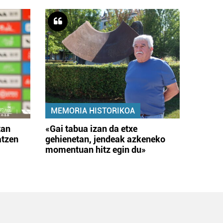
MEMORIA HISTORIKOA
tan
«Gai tabua izan da etxe
atzen
gehienetan, jendeak azkeneko
momentuan hitz egin du»