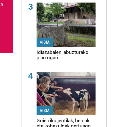
3
la
AISIA
Idiazabalen, abuzturako
plan ugari
4
AISIA
Goierriko jentilak, behiak
eta kobazuloak gertuago,