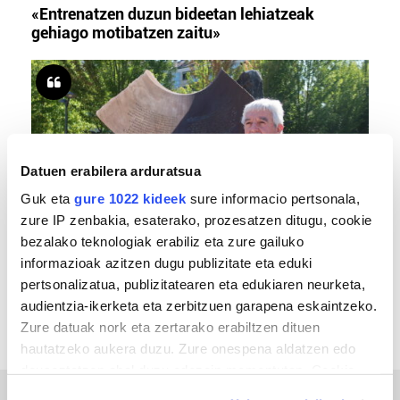
«Entrenatzen duzun bideetan lehiatzeak
gehiago motibatzen zaitu»
Datuen erabilera arduratsua
Guk eta
gure 1022 kideek
sure informacio pertsonala,
zure IP zenbakia, esaterako, prozesatzen ditugu, cookie
bezalako teknologiak erabiliz eta zure gailuko
MEMORIA HISTORIKOA
informazioak azitzen dugu publizitate eta eduki
«Gai tabua izan da etxe gehienetan, jendeak
pertsonalizatua, publizitatearen eta edukiaren neurketa,
azkeneko momentuan hitz egin du»
audientzia-ikerketa eta zerbitzuen garapena eskaintzeko.
Zure datuak nork eta zertarako erabiltzen dituen
hautatzeko aukera duzu. Zure onespena aldatzen edo
deuseztatzen ahal duzu edozein momentutan, Cookie
deklaraziotik edo Privacy triggerean klikatuz.