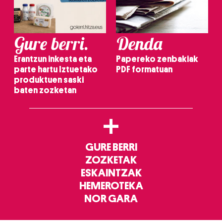
Gure berri.
Denda
Erantzun inkesta eta
Papereko zenbakiak
parte hartu Iztuetako
PDF formatuan
produktuen saski
baten zozketan
+
GURE BERRI
ZOZKETAK
ESKAINTZAK
HEMEROTEKA
NOR GARA