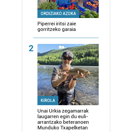
ORDIZIAKO AZOKA
Piperrei iritsi zaie
gorritzeko garaia
2
KIROLA
Unai Urkia zegamarrak
laugarren egin du euli-
arrantzako beteranoen
Munduko Txapelketan