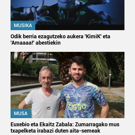
Bazkide batzuek ez dizute baimenik eskatzen, eta beren
interes komertzial legitimoetan babesten dira. Ikusi gure
bazkideen zerrenda, beren ustez zein helburutarako
duten interes legitimoa eta horren aurka nola egin
MUSIKA
dezakezun ikusteko.
Odik berria ezagutzeko aukera 'KimiK' eta
'Amaaaa!' abestiekin
Lortu zure datu pertsonalak prozesatzeko moduari
buruzko informazio gehiago eta ezarri zure lehentasunak
datuen atalean. Edozein unetan alda edo ken dezakezu
zure baimena Cookieen adierazpenean.
Webgune honek cookie propioak eta hirugarrenen cookie-
fitxategiak erabiltzen ditu. Zure esperientzia eta
zerbitzuak hobetzeko asmoz, cookie teknologiaz
baliatzen gara. Ohar hau onartuz gero, teknologia hori
erabiltzeko baimen esplizitua ematen diguzu.
Gehiago
MUSA
irakurri
Euxebio eta Ekaitz Zabala: Zumarragako mus
txapelketa irabazi duten aita-semeak