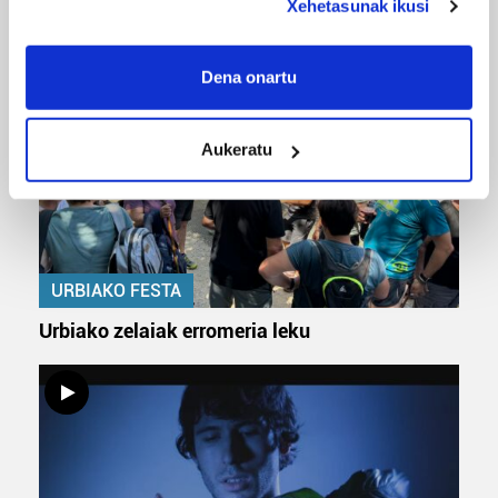
Xehetasunak ikusi
ERREPORTAJEAK
If you allow, we would also like to:
Collect information about your geographical
Dena onartu
location which can be accurate to within several
meters
Aukeratu
Identify your device by actively scanning it for
specific characteristics (fingerprinting)
Find out more about how your personal data is processed
and set your preferences in the
details section
.
URBIAKO FESTA
Guk eta gure bazkideek zure datu pertsonalak
prozesatzen ditugu, zure IP zenbakia, besteak beste,
Urbiako zelaiak erromeria leku
teknologia erabiliz, cookieak adibidez, iragarki eta eduki
pertsonalizatuak eskaintzeko, iragarkiak eta edukia
neurtzeko, jendeari buruzko informazioa biltzeko eta
produktuak garatzeko. Zure datuak nork eta zertarako
erabiltzen dituen hauta dezakezu.