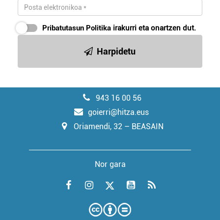
Pribatutasun Politika
irakurri eta onartzen dut.
Harpidetu
943 16 00 56
goierri@hitza.eus
Oriamendi, 32 – BEASAIN
Nor gara