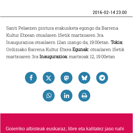
2016-02-14 23:00
Santi Pelaezen pintura erakusketa egongo da Barrena
Kultur Etxean otsailaren 15etik martxoaren 3ra.
Inaugurazioa otsailaern 12an izango da, 19:00etan.
Tokia:
Ordiziako Barrena Kultur Etxea
Egunak:
otsailaren 15etik
martxoaren 3ra
Inaugurazioa:
martxoak 12, 19:00etan
Goierriko albisteak euskaraz, libre eta kalitatez jaso nahi