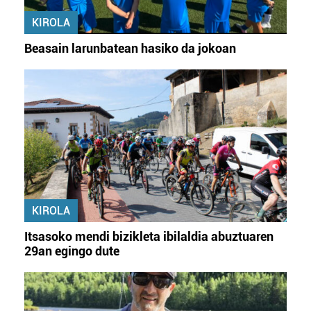
KIROLA
Beasain larunbatean hasiko da jokoan
KIROLA
Itsasoko mendi bizikleta ibilaldia abuztuaren
29an egingo dute