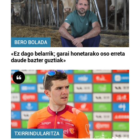
BERO BOLADA
«Ez dago belarrik; garai honetarako oso erreta
daude bazter guztiak»
TXIRRINDULARITZA