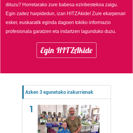
dituzu?
Horretarako zure babesa ezinbestekoa zaigu.
Egin zaitez harpidedun, izan HITZAkide!
Zure ekarpenari
esker, euskaratik eginda dagoen tokiko informazio
profesionala garatzen eta indartzen lagunduko duzu.
Egin HITZAkide
Azken 3 egunetako irakurrienak
1