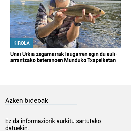
KIROLA
Unai Urkia zegamarrak laugarren egin du euli-
arrantzako beteranoen Munduko Txapelketan
Azken bideoak
Ez da informaziorik aurkitu sartutako
datuekin.