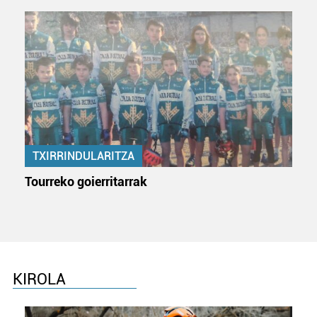
TXIRRINDULARITZA
Tourreko goierritarrak
KIROLA