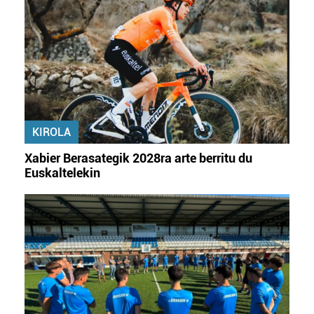
KIROLA
Xabier Berasategik 2028ra arte berritu du
Euskaltelekin