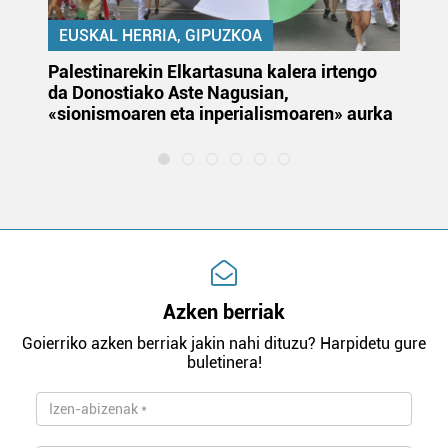
EUSKAL HERRIA, GIPUZKOA
Palestinarekin Elkartasuna kalera irtengo
Do
da Donostiako Aste Nagusian,
du
«sionismoaren eta inperialismoaren» aurka
et
Azken berriak
Goierriko azken berriak jakin nahi dituzu? Harpidetu gure
buletinera!