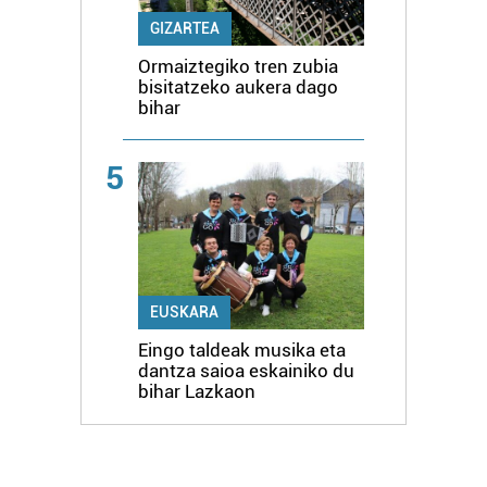
GIZARTEA
Ormaiztegiko tren zubia
bisitatzeko aukera dago
bihar
5
EUSKARA
Eingo taldeak musika eta
dantza saioa eskainiko du
bihar Lazkaon