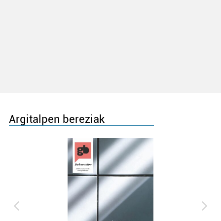
Argitalpen bereziak