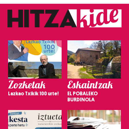
Zozketak
Eskaintzak
Lazkao Txikik 100 urte!
EL POBALEKO
BURDINOLA