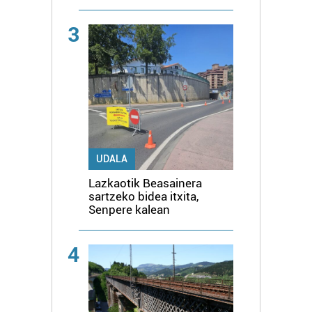
3
UDALA
Lazkaotik Beasainera
sartzeko bidea itxita,
Senpere kalean
4