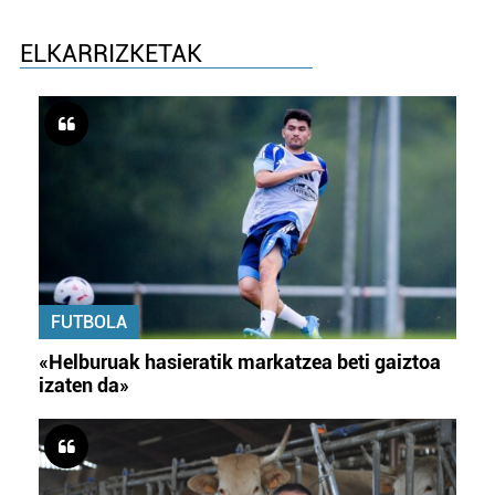
ELKARRIZKETAK
FUTBOLA
«Helburuak hasieratik markatzea beti gaiztoa
izaten da»