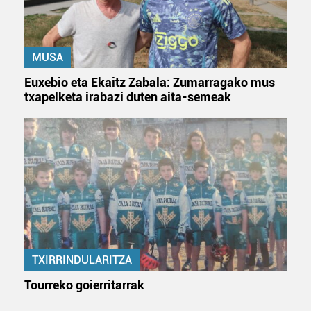
baliatzen gara. Ohar hau onartuz gero, teknologia hori
erabiltzeko baimen esplizitua ematen diguzu.
Gehiago
irakurri
MUSA
Euxebio eta Ekaitz Zabala: Zumarragako mus
txapelketa irabazi duten aita-semeak
TXIRRINDULARITZA
Tourreko goierritarrak