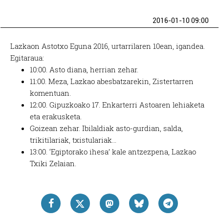
2016-01-10 09:00
Lazkaon Astotxo Eguna 2016, urtarrilaren 10ean, igandea.
Egitaraua:
10:00. Asto diana, herrian zehar.
11:00. Meza, Lazkao abesbatzarekin, Zistertarren
komentuan.
12:00. Gipuzkoako 17. Enkarterri Astoaren lehiaketa
eta erakusketa.
Goizean zehar. Ibilaldiak asto-gurdian, salda,
trikitilariak, txistulariak…
13:00. ‘Egiptorako ihesa’ kale antzezpena, Lazkao
Txiki Zelaian.