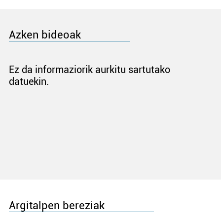
Azken bideoak
Ez da informaziorik aurkitu sartutako
datuekin.
Argitalpen bereziak