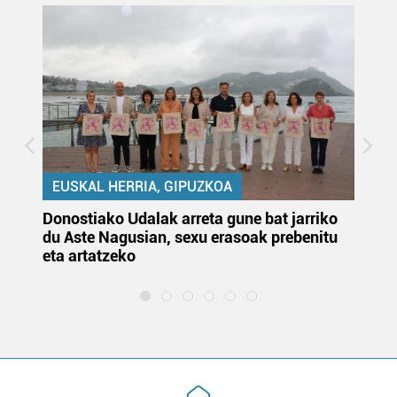
EUSKAL HERRIA, GIPUZKOA
Donostiako Udalak arreta gune bat jarriko
Ur
du Aste Nagusian, sexu erasoak prebenitu
es
eta artatzeko
lu