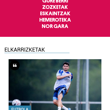
GURE BERRI
ZOZKETAK
ESKAINTZAK
HEMEROTEKA
NOR GARA
ELKARRIZKETAK
FUTBOLA