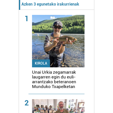
Azken 3 egunetako irakurrienak
1
KIROLA
Unai Urkia zegamarrak
laugarren egin du euli-
arrantzako beteranoen
Munduko Txapelketan
2