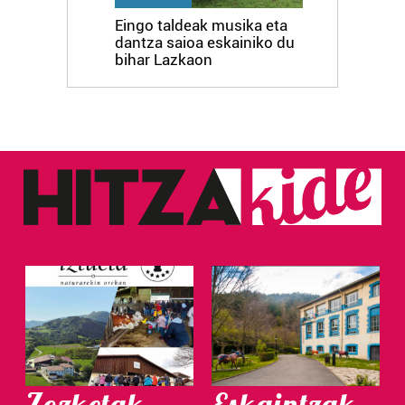
Eingo taldeak musika eta
dantza saioa eskainiko du
bihar Lazkaon
Zozketak
Eskaintzak