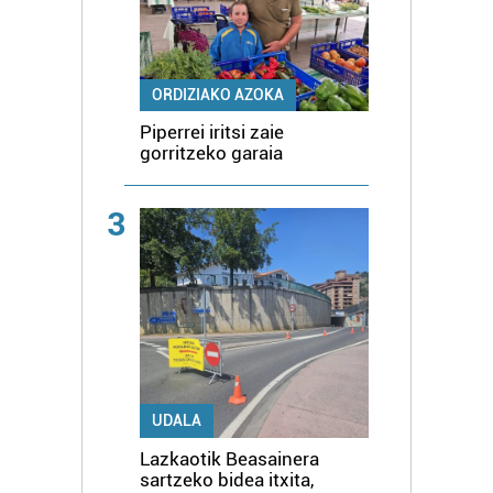
ORDIZIAKO AZOKA
Piperrei iritsi zaie
gorritzeko garaia
3
UDALA
Lazkaotik Beasainera
sartzeko bidea itxita,