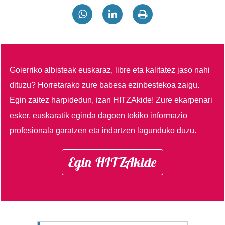
Goierriko albisteak euskaraz, libre eta kalitatez jaso nahi
dituzu?
Horretarako zure babesa ezinbestekoa zaigu.
Egin zaitez harpidedun, izan HITZAkide!
Zure ekarpenari
esker, euskaratik eginda dagoen tokiko informazio
profesionala garatzen eta indartzen lagunduko duzu.
Egin HITZAkide