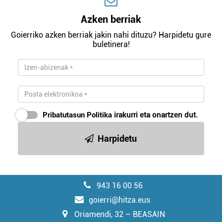
Azken berriak
Goierriko azken berriak jakin nahi dituzu? Harpidetu gure
buletinera!
Pribatutasun Politika
irakurri eta onartzen dut.
Harpidetu
943 16 00 56
goierri@hitza.eus
Oriamendi, 32 – BEASAIN