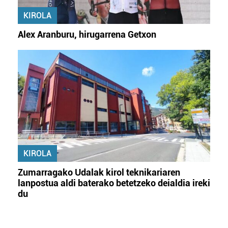
KIROLA
Alex Aranburu, hirugarrena Getxon
KIROLA
Zumarragako Udalak kirol teknikariaren
lanpostua aldi baterako betetzeko deialdia ireki
du