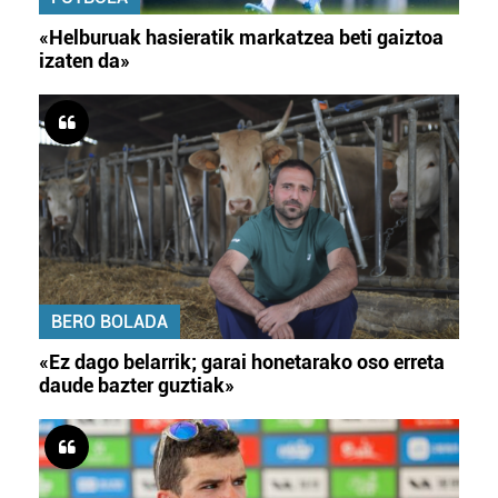
«Helburuak hasieratik markatzea beti gaiztoa
izaten da»
BERO BOLADA
«Ez dago belarrik; garai honetarako oso erreta
daude bazter guztiak»