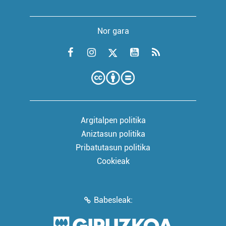
Nor gara
Argitalpen politika
Aniztasun politika
Pribatutasun politika
Cookieak
Babesleak: