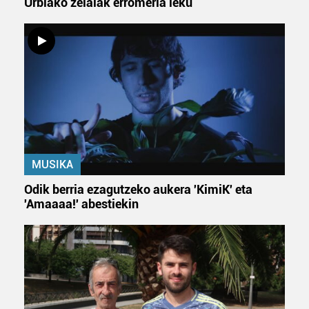
Urbiako zelaiak erromeria leku
neurtzeko, jendeari buruzko informazioa biltzeko eta
produktuak garatzeko. Zure datuak nork eta zertarako
erabiltzen dituen hauta dezakezu.
Bazkide batzuek ez dizute baimenik eskatzen, eta beren
interes komertzial legitimoetan babesten dira. Ikusi gure
bazkideen zerrenda, beren ustez zein helburutarako
duten interes legitimoa eta horren aurka nola egin
dezakezun ikusteko.
MUSIKA
Lortu zure datu pertsonalak prozesatzeko moduari
Odik berria ezagutzeko aukera 'KimiK' eta
buruzko informazio gehiago eta ezarri zure lehentasunak
'Amaaaa!' abestiekin
datuen atalean. Edozein unetan alda edo ken dezakezu
zure baimena Cookieen adierazpenean.
Webgune honek cookie propioak eta hirugarrenen cookie-
fitxategiak erabiltzen ditu. Zure esperientzia eta
zerbitzuak hobetzeko asmoz, cookie teknologiaz