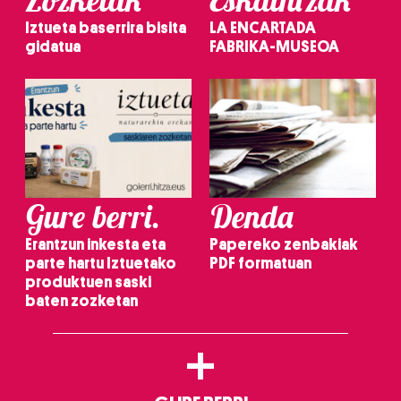
Iztueta baserrira bisita
LA ENCARTADA
gidatua
FABRIKA-MUSEOA
Gure berri.
Denda
Erantzun inkesta eta
Papereko zenbakiak
parte hartu Iztuetako
PDF formatuan
produktuen saski
baten zozketan
+