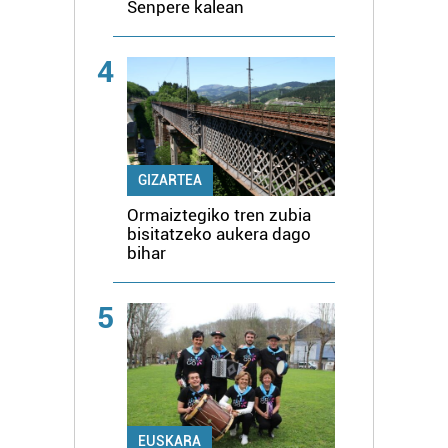
Senpere kalean
4
GIZARTEA
Ormaiztegiko tren zubia
bisitatzeko aukera dago
bihar
5
EUSKARA