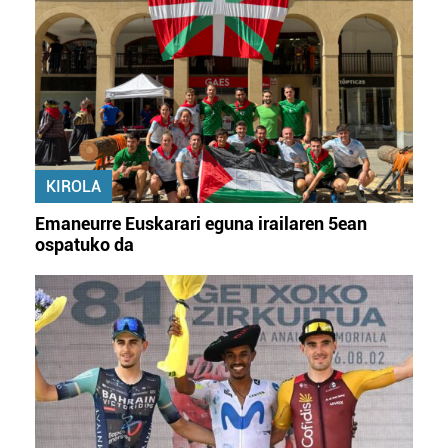
KIROLA
Emaneurre Euskarari eguna irailaren 5ean
ospatuko da