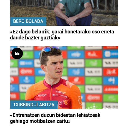
BERO BOLADA
«Ez dago belarrik; garai honetarako oso erreta
daude bazter guztiak»
TXIRRINDULARITZA
«Entrenatzen duzun bideetan lehiatzeak
gehiago motibatzen zaitu»