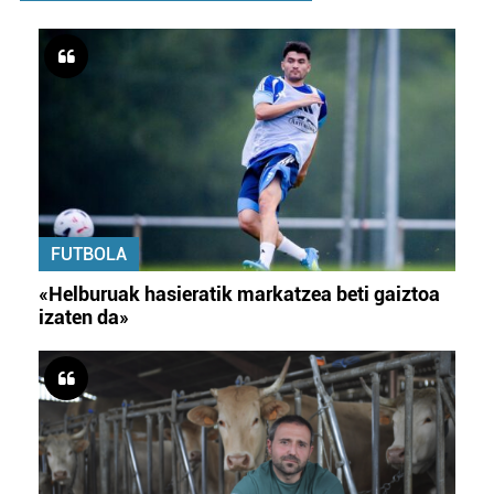
FUTBOLA
«Helburuak hasieratik markatzea beti gaiztoa
izaten da»