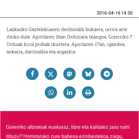
2016-04-16 14:30
Lazkaoko Gaztelekuaren denboraldi bukaera, urrira arte
itxiko dute. Apirilaren 16an Ordiziara txangoa, Goierriko 7
Orduak kirol probak ikustera. Apirilaren 17an, igandea,
askaria, dantzaldia eta argazkia.
Goierriko albisteak euskaraz, libre eta kalitatez jaso nahi
dituzu?
Horretarako zure babesa ezinbestekoa zaigu.