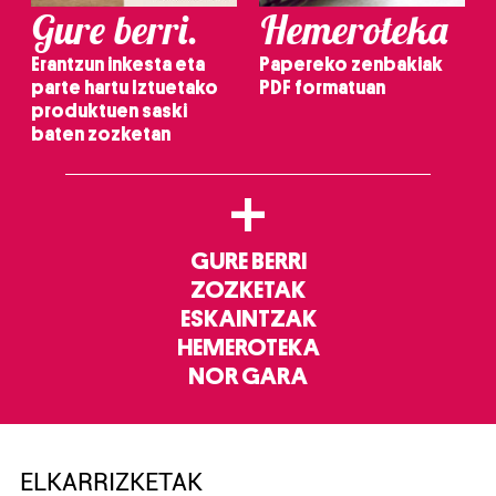
Gure berri.
Hemeroteka
Erantzun inkesta eta
Papereko zenbakiak
parte hartu Iztuetako
PDF formatuan
produktuen saski
baten zozketan
+
GURE BERRI
ZOZKETAK
ESKAINTZAK
HEMEROTEKA
NOR GARA
ELKARRIZKETAK