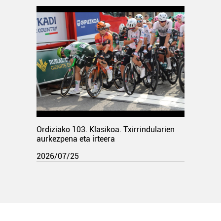
Ordiziako 103. Klasikoa. Txirrindularien
aurkezpena eta irteera
2026/07/25