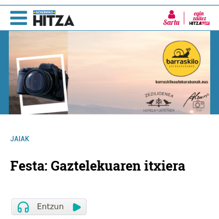
Sartu
JAIAK
Festa: Gaztelekuaren itxiera