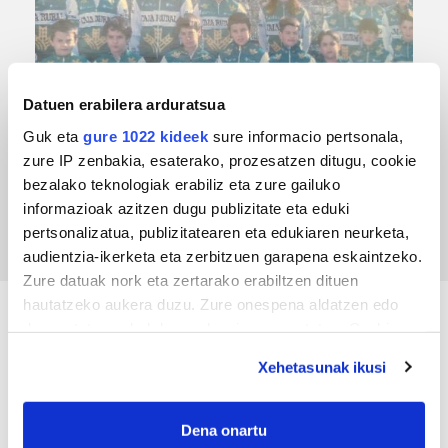
Datuen erabilera arduratsua
Guk eta
gure 1022 kideek
sure informacio pertsonala,
TXIRRINDULARITZA
zure IP zenbakia, esaterako, prozesatzen ditugu, cookie
bezalako teknologiak erabiliz eta zure gailuko
Tourreko goierritarrak
informazioak azitzen dugu publizitate eta eduki
pertsonalizatua, publizitatearen eta edukiaren neurketa,
audientzia-ikerketa eta zerbitzuen garapena eskaintzeko.
Zure datuak nork eta zertarako erabiltzen dituen
hautatzeko aukera duzu. Zure onespena aldatzen edo
deuseztatzen ahal duzu edozein momentutan, Cookie
KIROLA
deklaraziotik edo Privacy triggerean klikatuz.
Xehetasunak ikusi
If you allow, we would also like to:
Collect information about your geographical
Dena onartu