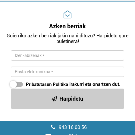
Azken berriak
Goierriko azken berriak jakin nahi dituzu? Harpidetu gure
buletinera!
Pribatutasun Politika
irakurri eta onartzen dut.
Harpidetu
943 16 00 56