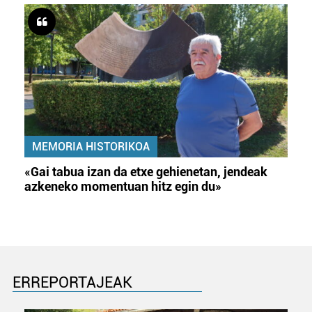
MEMORIA HISTORIKOA
«Gai tabua izan da etxe gehienetan, jendeak
azkeneko momentuan hitz egin du»
ERREPORTAJEAK