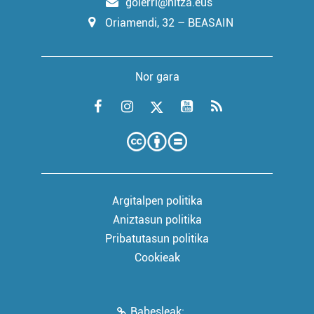
goierri@hitza.eus
Oriamendi, 32 – BEASAIN
Nor gara
Argitalpen politika
Aniztasun politika
Pribatutasun politika
Cookieak
Babesleak: