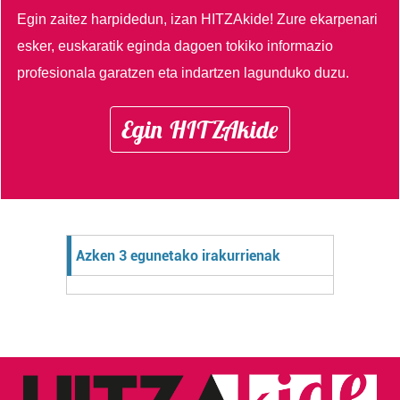
Egin zaitez harpidedun, izan HITZAkide!
Zure ekarpenari
esker, euskaratik eginda dagoen tokiko informazio
profesionala garatzen eta indartzen lagunduko duzu.
Egin HITZAkide
Azken 3 egunetako irakurrienak