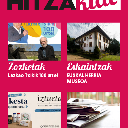
Zozketak
Eskaintzak
Lazkao Txikik 100 urte!
EUSKAL HERRIA
MUSEOA