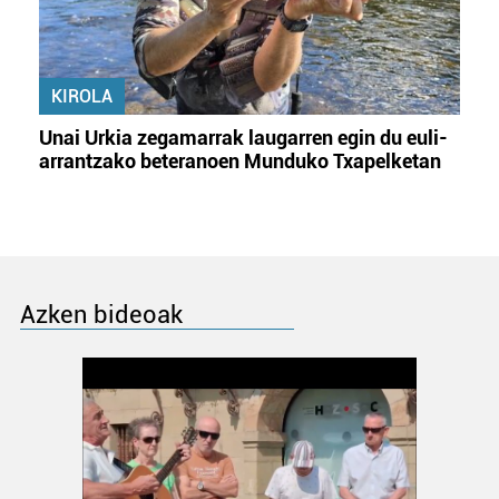
KIROLA
Unai Urkia zegamarrak laugarren egin du euli-
arrantzako beteranoen Munduko Txapelketan
Azken bideoak