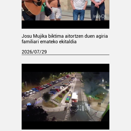
Josu Mujika biktima aitortzen duen agiria
familiari emateko ekitaldia
2026/07/29