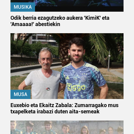
MUSIKA
Odik berria ezagutzeko aukera 'KimiK' eta
'Amaaaa!' abestiekin
MUSA
Euxebio eta Ekaitz Zabala: Zumarragako mus
txapelketa irabazi duten aita-semeak