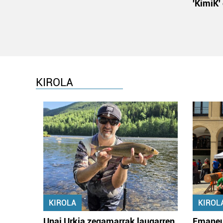
'KimiK'
KIROLA
KIROLA
KIROL
Unai Urkia zegamarrak laugarren
Emaneu