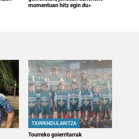
momentuan hitz egin du»
TXIRRINDULARITZA
:
Tourreko goierritarrak