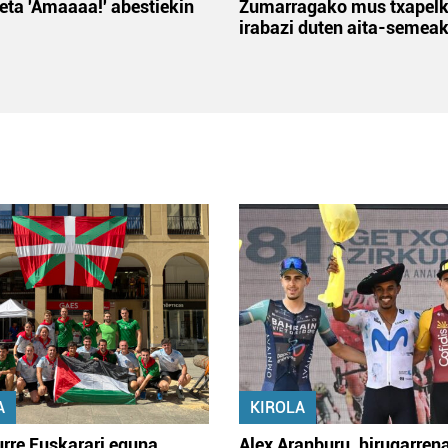
 eta 'Amaaaa!' abestiekin
Zumarragako mus txapelk
irabazi duten aita-semea
A
KIROLA
rre Euskarari eguna
Alex Aranburu, hirugarren