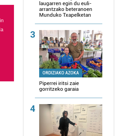
laugarren egin du euli-
arrantzako beteranoen
Munduko Txapelketan
in
la
3
ORDIZIAKO AZOKA
Piperrei iritsi zaie
gorritzeko garaia
4