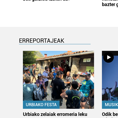
bazter 
ERREPORTAJEAK
URBIAKO FESTA
MUSIK
Urbiako zelaiak erromeria leku
Odik be