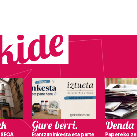
ak
Gure berri.
Denda
USEOA
Erantzun inkesta eta parte
Papereko ze