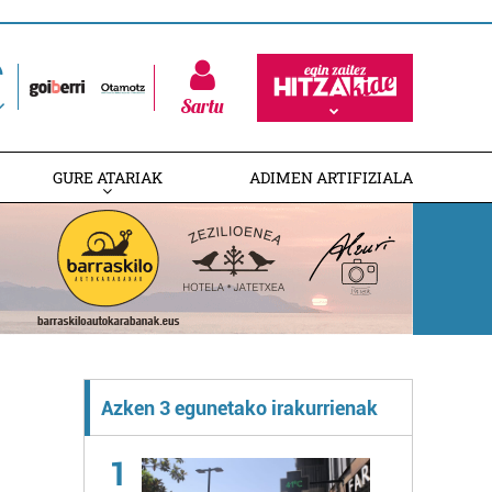
Sartu
GURE ATARIAK
ADIMEN ARTIFIZIALA
Azken 3 egunetako irakurrienak
1