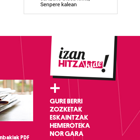
Senpere kalean
+
GURE BERRI
ZOZKETAK
ESKAINTZAK
HEMEROTEKA
NOR GARA
nbakiak PDF