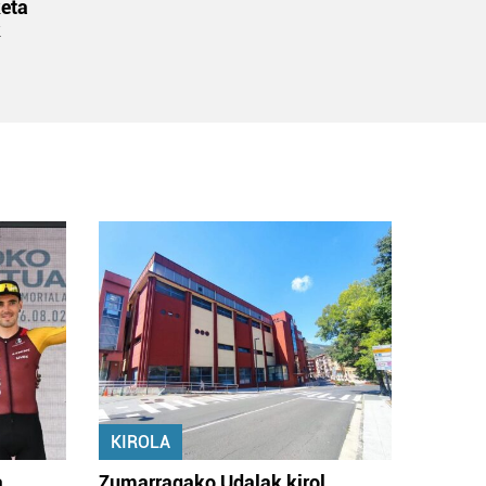
eta
k
KIROLA
a
Zumarragako Udalak kirol