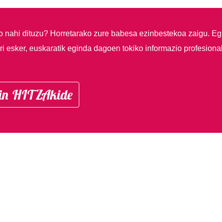
so nahi dituzu?
Horretarako zure babesa ezinbestekoa zaigu. Eg
i esker, euskaratik eginda dagoen tokiko informazio profesiona
in HITZAkide