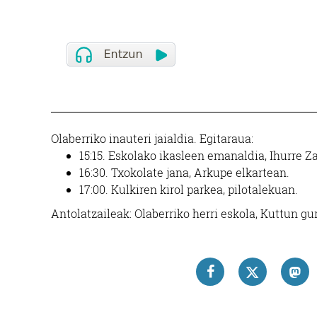
Olaberriko inauteri jaialdia. Egitaraua:
15:15. Eskolako ikasleen emanaldia, Ihurre Z
16:30. Txokolate jana, Arkupe elkartean.
17:00. Kulkiren kirol parkea, pilotalekuan.
Antolatzaileak: Olaberriko herri eskola, Kuttun gu