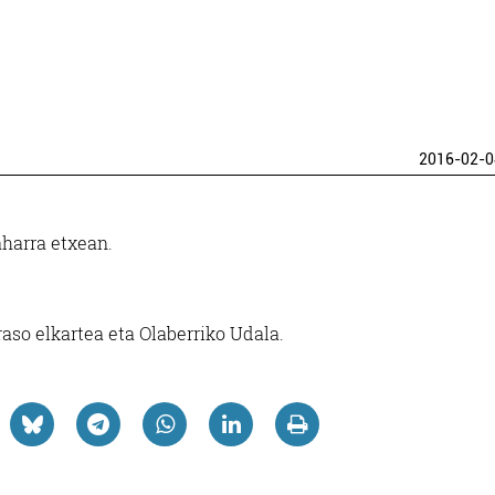
2016-02-0
aharra etxean.
raso elkartea eta Olaberriko Udala.