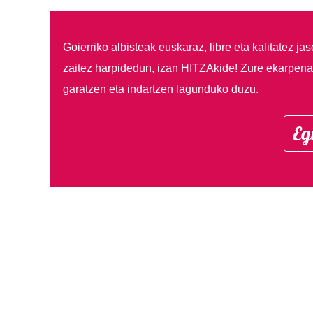
Goierriko albisteak euskaraz, libre eta kalitatez ja
zaitez harpidedun, izan HITZAkide!
Zure ekarpenar
garatzen eta indartzen lagunduko duzu.
Eg