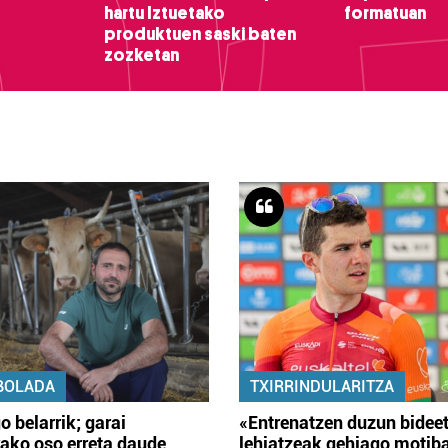
hartu Iztuetako
formatuan
produktuen saski baten
zozketan
BOLADA
TXIRRINDULARITZA
o belarrik; garai
«Entrenatzen duzun bidee
ako oso erreta daude
lehiatzeak gehiago motib