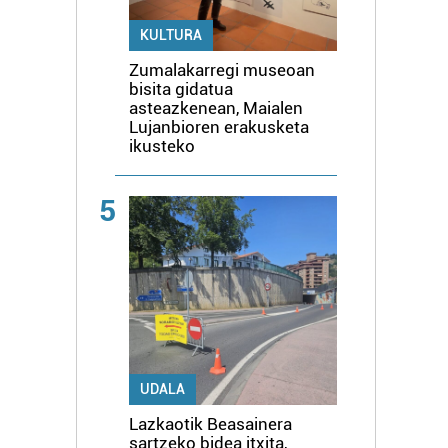
KULTURA
Zumalakarregi museoan
bisita gidatua
asteazkenean, Maialen
Lujanbioren erakusketa
ikusteko
5
UDALA
Lazkaotik Beasainera
sartzeko bidea itxita,