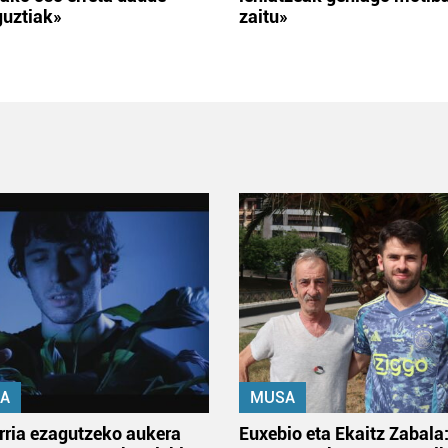
guztiak»
zaitu»
A
MUSA
rria ezagutzeko aukera
Euxebio eta Ekaitz Zabala