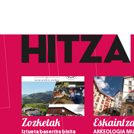
Zozketak
Eskaintz
Iztueta baserrira bisita
ARKEOLOGIA M