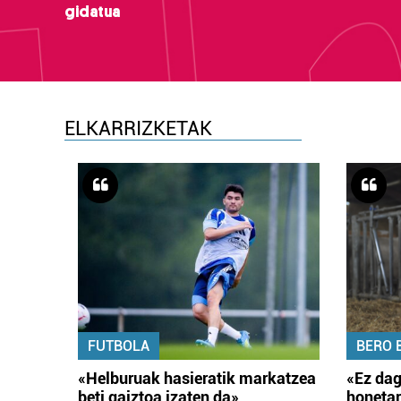
gidatua
ELKARRIZKETAK
FUTBOLA
BERO 
«Helburuak hasieratik markatzea
«Ez dag
beti gaiztoa izaten da»
honetar