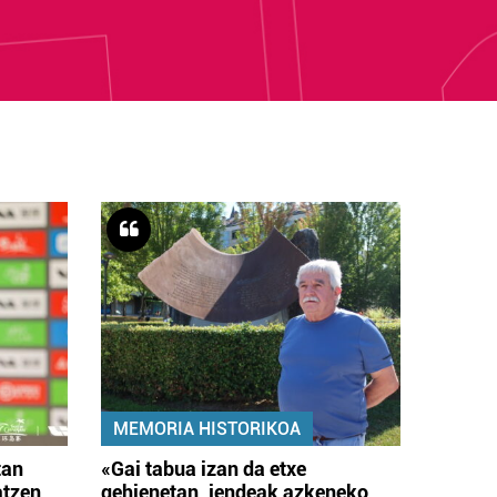
MEMORIA HISTORIKOA
tan
«Gai tabua izan da etxe
atzen
gehienetan, jendeak azkeneko