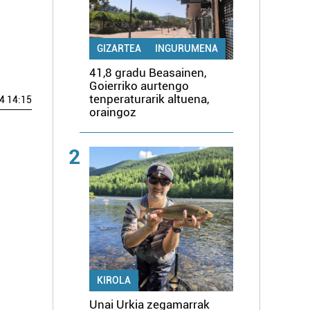
GIZARTEA
INGURUMENA
41,8 gradu Beasainen,
Goierriko aurtengo
tenperaturarik altuena,
4 14:15
oraingoz
2
KIROLA
Unai Urkia zegamarrak