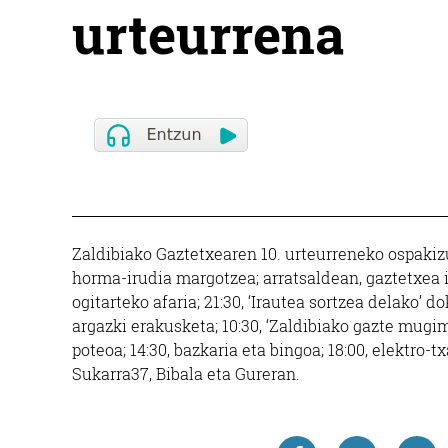
urteurrena
Zaldibiako Gaztetxearen 10. urteurreneko ospakizun
horma-irudia margotzea; arratsaldean, gaztetxea ir
ogitarteko afaria; 21:30, ‘Irautea sortzea delako’ 
argazki erakusketa; 10:30, ‘Zaldibiako gazte mugime
poteoa; 14:30, bazkaria eta bingoa; 18:00, elektro-t
Sukarra37, Bibala eta Gureran.