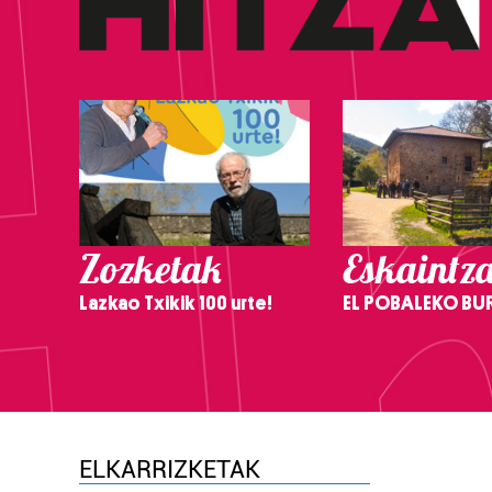
Zozketak
Eskaintz
Lazkao Txikik 100 urte!
EL POBALEKO BU
ELKARRIZKETAK