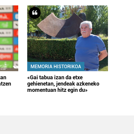
MEMORIA HISTORIKOA
tan
«Gai tabua izan da etxe
atzen
gehienetan, jendeak azkeneko
momentuan hitz egin du»