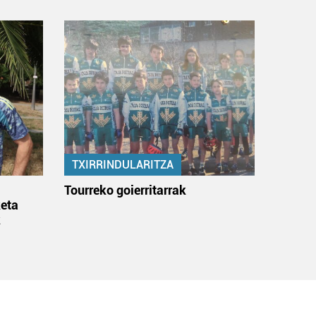
TXIRRINDULARITZA
:
Tourreko goierritarrak
eta
k