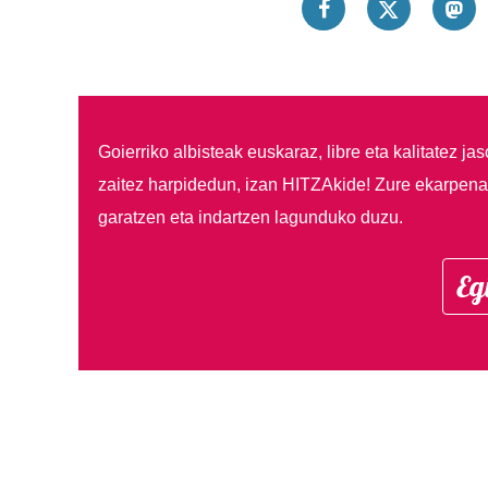
Goierriko albisteak euskaraz, libre eta kalitatez ja
zaitez harpidedun, izan HITZAkide!
Zure ekarpenar
garatzen eta indartzen lagunduko duzu.
Eg