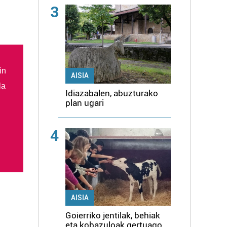
3
in
AISIA
la
Idiazabalen, abuzturako
plan ugari
4
AISIA
Goierriko jentilak, behiak
eta kobazuloak gertuago,