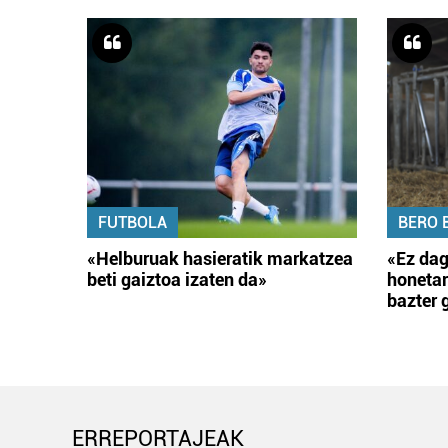
FUTBOLA
BERO 
«Helburuak hasieratik markatzea
«Ez dag
beti gaiztoa izaten da»
honetar
bazter 
ERREPORTAJEAK