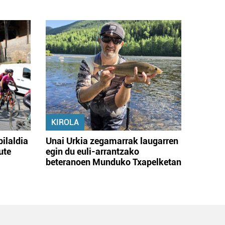
KIROLA
bilaldia
Unai Urkia zegamarrak laugarren
ute
egin du euli-arrantzako
beteranoen Munduko Txapelketan