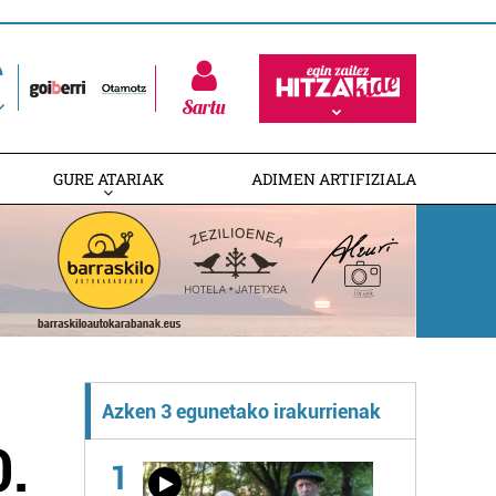
Sartu
GURE ATARIAK
ADIMEN ARTIFIZIALA
Azken 3 egunetako irakurrienak
0.
1