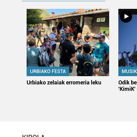
URBIAKO FESTA
MUSIK
Urbiako zelaiak erromeria leku
Odik be
'KimiK'