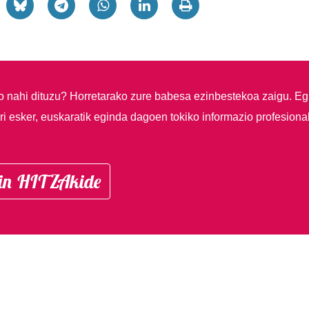
so nahi dituzu?
Horretarako zure babesa ezinbestekoa zaigu. Eg
i esker, euskaratik eginda dagoen tokiko informazio profesiona
in HITZAkide