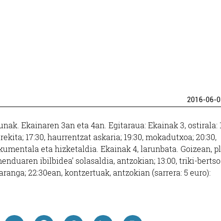
2016-06-0
ak. Ekainaren 3an eta 4an. Egitaraua: Ekainak 3, ostirala: 1
ekita; 17:30, haurrentzat askaria; 19:30, mokadutxoa; 20:30,
dokumentala eta hizketaldia. Ekainak 4, larunbata. Goizean, p
nduaren ibilbidea’ solasaldia, antzokian; 13:00, triki-bertso
xaranga; 22:30ean, kontzertuak, antzokian (sarrera: 5 euro):