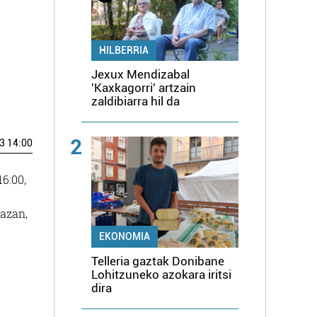
HILBERRIA
Jexux Mendizabal
'Kaxkagorri' artzain
zaldibiarra hil da
2
3 14:00
6:00,
lazan,
EKONOMIA
Telleria gaztak Donibane
Lohitzuneko azokara iritsi
dira