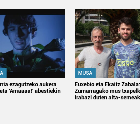
A
MUSA
rria ezagutzeko aukera
Euxebio eta Ekaitz Zabala
 eta 'Amaaaa!' abestiekin
Zumarragako mus txapelk
irabazi duten aita-semea