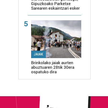
Gipuzkoako Parketxe
Sarearen eskaintzari esker
5
JAIAK
Brinkolako jaiak aurten
abuztuaren 28tik 30era
ospatuko dira