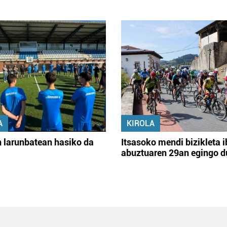
A
KIROLA
 larunbatean hasiko da
Itsasoko mendi bizikleta i
abuztuaren 29an egingo d