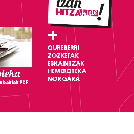
+
GURE BERRI
ZOZKETAK
ESKAINTZAK
teka
HEMEROTEKA
NOR GARA
nbakiak PDF