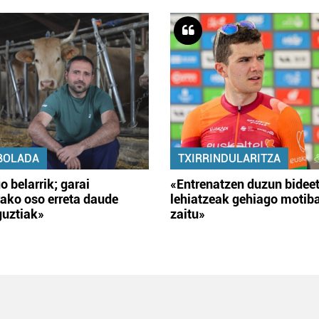
BOLADA
TXIRRINDULARITZA
o belarrik; garai
«Entrenatzen duzun bidee
ako oso erreta daude
lehiatzeak gehiago motib
guztiak»
zaitu»