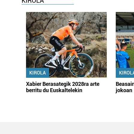
KIROLA
KIROLA
KIROL
Xabier Berasategik 2028ra arte
Beasain
berritu du Euskaltelekin
jokoan