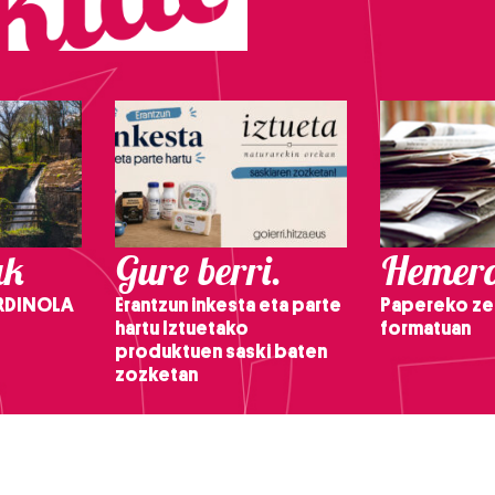
ak
Gure berri.
Hemero
RDINOLA
Erantzun inkesta eta parte
Papereko ze
hartu Iztuetako
formatuan
produktuen saski baten
zozketan