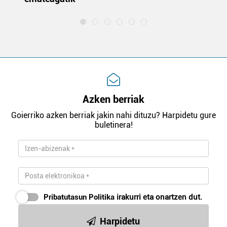
Azken berriak
Goierriko azken berriak jakin nahi dituzu? Harpidetu gure
buletinera!
Pribatutasun Politika
irakurri eta onartzen dut.
Harpidetu