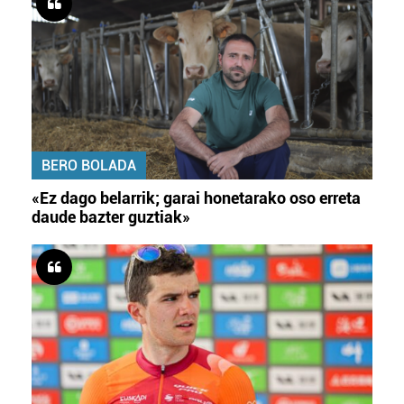
BERO BOLADA
«Ez dago belarrik; garai honetarako oso erreta
daude bazter guztiak»