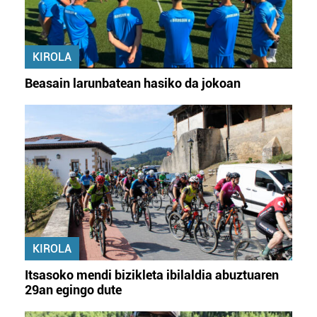
KIROLA
Beasain larunbatean hasiko da jokoan
KIROLA
Itsasoko mendi bizikleta ibilaldia abuztuaren
29an egingo dute