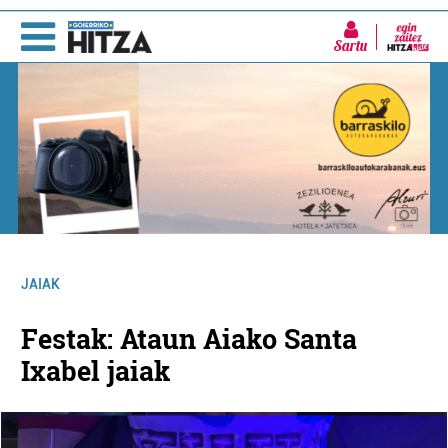
Sartu
JAIAK
Festak: Ataun Aiako Santa
Ixabel jaiak