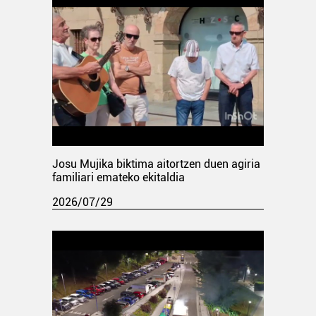
Josu Mujika biktima aitortzen duen agiria
familiari emateko ekitaldia
2026/07/29