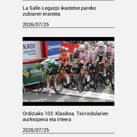
La Salle-Legazpi ikastetxe pareko
zubiaren eraistea
2026/07/25
Ordiziako 103. Klasikoa. Txirrindularien
aurkezpena eta irteera
2026/07/25