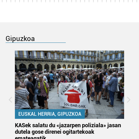
Gipuzkoa
EUSKAL HERRIA, GIPUZKOA
KASek salatu du «jazarpen poliziala» jasan
Pa
dutela gose direnei ogitartekoak
da
emateagatik
«s