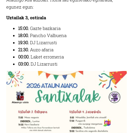
egunez egun:
Uztailak 3, ostirala
15:00.
Gazte bazkaria
18:00.
Pancho Valbuena
19:30.
DJ Lizarrusti
21:30.
Auzo afaria
00:00.
Laket erromeria
03:00.
DJ Lizarrusti