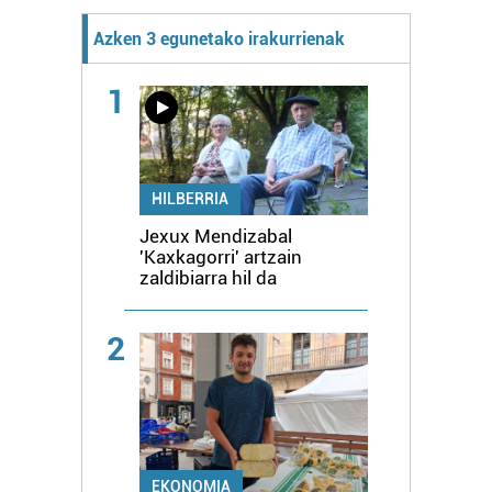
Azken 3 egunetako irakurrienak
1
HILBERRIA
Jexux Mendizabal
'Kaxkagorri' artzain
zaldibiarra hil da
2
EKONOMIA