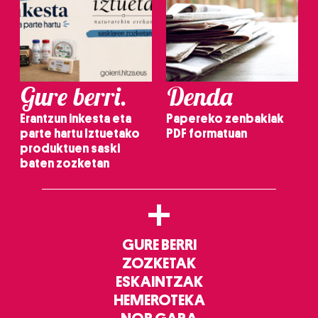
Gure berri.
Denda
Erantzun inkesta eta
Papereko zenbakiak
parte hartu Iztuetako
PDF formatuan
produktuen saski
baten zozketan
+
GURE BERRI
ZOZKETAK
ESKAINTZAK
HEMEROTEKA