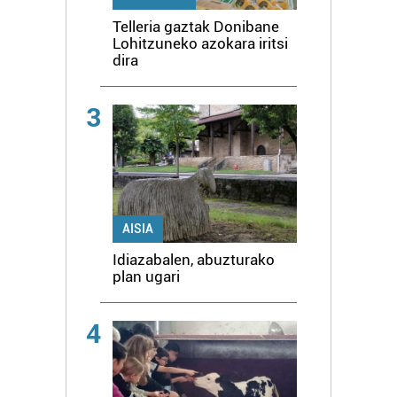
Telleria gaztak Donibane
Lohitzuneko azokara iritsi
dira
3
AISIA
Idiazabalen, abuzturako
plan ugari
4