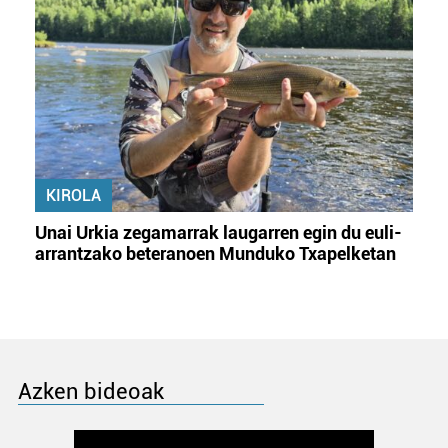
KIROLA
Unai Urkia zegamarrak laugarren egin du euli-
arrantzako beteranoen Munduko Txapelketan
Azken bideoak