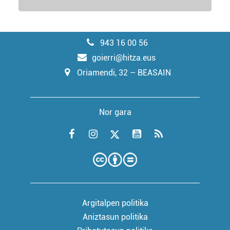
943 16 00 56
goierri@hitza.eus
Oriamendi, 32 – BEASAIN
Nor gara
Argitalpen politika
Aniztasun politika