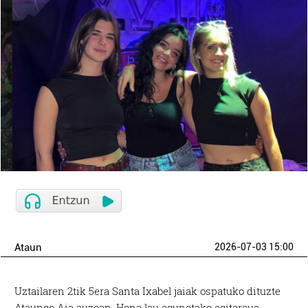
Ataun
2026-07-03 15:00
Uztailaren 2tik 5era Santa Ixabel jaiak ospatuko dituzte
Ataungo Aia auzoan. Hona lau egunetako egitaraua,