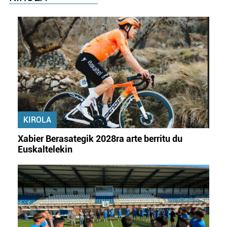
KIROLA
Xabier Berasategik 2028ra arte berritu du
Euskaltelekin