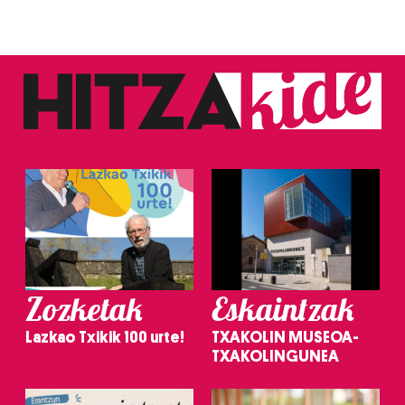
Zozketak
Eskaintzak
Lazkao Txikik 100 urte!
TXAKOLIN MUSEOA-
TXAKOLINGUNEA