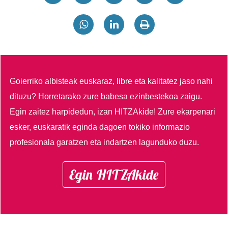
Goierriko albisteak euskaraz, libre eta kalitatez jaso nahi
dituzu?
Horretarako zure babesa ezinbestekoa zaigu.
Egin zaitez harpidedun, izan HITZAkide!
Zure ekarpenari
esker, euskaratik eginda dagoen tokiko informazio
profesionala garatzen eta indartzen lagunduko duzu.
Egin HITZAkide