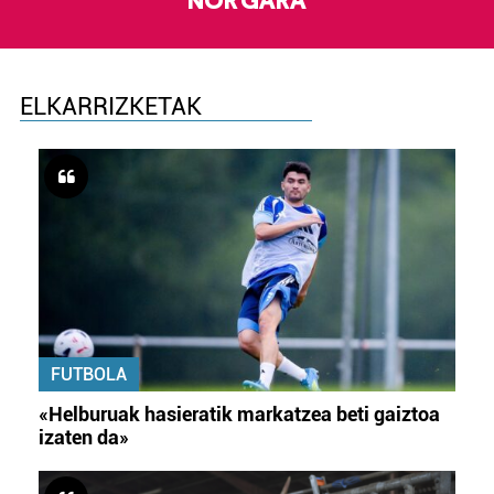
NOR GARA
ELKARRIZKETAK
FUTBOLA
«Helburuak hasieratik markatzea beti gaiztoa
izaten da»