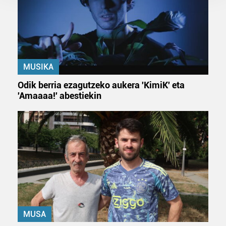
Guk eta gure bazkideek zure datu pertsonalak
prozesatzen ditugu, zure IP zenbakia, besteak beste,
teknologia erabiliz, cookieak adibidez, iragarki eta eduki
pertsonalizatuak eskaintzeko, iragarkiak eta edukia
neurtzeko, jendeari buruzko informazioa biltzeko eta
produktuak garatzeko. Zure datuak nork eta zertarako
MUSIKA
erabiltzen dituen hauta dezakezu.
Odik berria ezagutzeko aukera 'KimiK' eta
'Amaaaa!' abestiekin
Bazkide batzuek ez dizute baimenik eskatzen, eta beren
interes komertzial legitimoetan babesten dira. Ikusi gure
bazkideen zerrenda, beren ustez zein helburutarako
duten interes legitimoa eta horren aurka nola egin
dezakezun ikusteko.
Lortu zure datu pertsonalak prozesatzeko moduari
buruzko informazio gehiago eta ezarri zure lehentasunak
datuen atalean. Edozein unetan alda edo ken dezakezu
zure baimena Cookieen adierazpenean.
MUSA