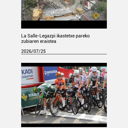
La Salle-Legazpi ikastetxe pareko
zubiaren eraistea
2026/07/25