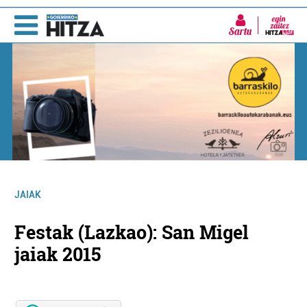
Sartu
JAIAK
Festak (Lazkao): San Migel
jaiak 2015