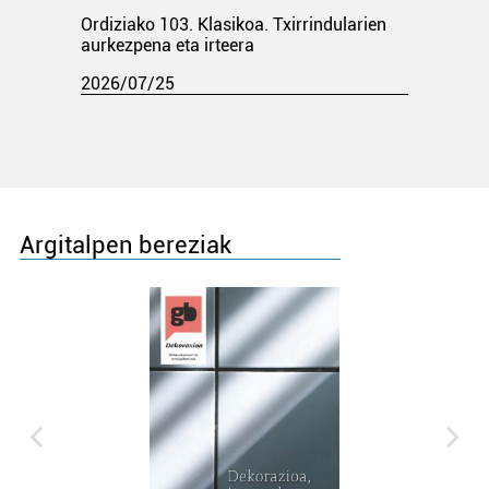
Ordiziako 103. Klasikoa. Txirrindularien
aurkezpena eta irteera
2026/07/25
Argitalpen bereziak