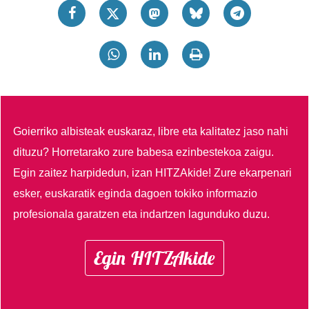
Goierriko albisteak euskaraz, libre eta kalitatez jaso nahi
dituzu?
Horretarako zure babesa ezinbestekoa zaigu.
Egin zaitez harpidedun, izan HITZAkide!
Zure ekarpenari
esker, euskaratik eginda dagoen tokiko informazio
profesionala garatzen eta indartzen lagunduko duzu.
Egin HITZAkide