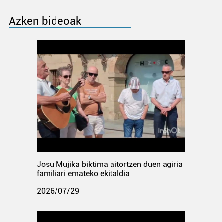
Azken bideoak
Josu Mujika biktima aitortzen duen agiria
familiari emateko ekitaldia
2026/07/29