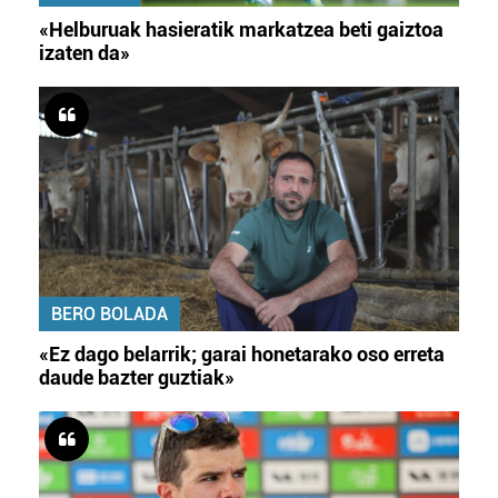
«Helburuak hasieratik markatzea beti gaiztoa
izaten da»
BERO BOLADA
«Ez dago belarrik; garai honetarako oso erreta
daude bazter guztiak»