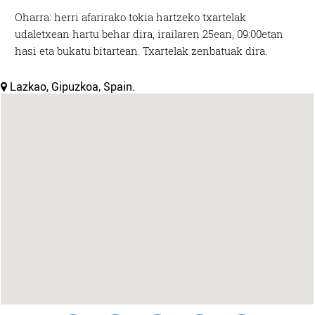
Oharra: herri afarirako tokia hartzeko txartelak
udaletxean hartu behar dira, irailaren 25ean, 09:00etan
hasi eta bukatu bitartean. Txartelak zenbatuak dira.
Lazkao, Gipuzkoa, Spain.