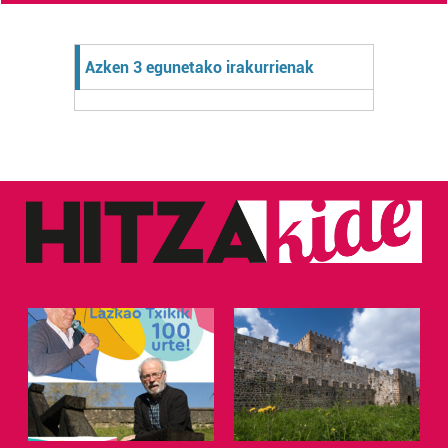
Azken 3 egunetako irakurrienak