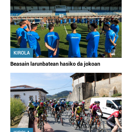
zure baimena Cookieen adierazpenean.
Webgune honek cookie propioak eta hirugarrenen cookie-
fitxategiak erabiltzen ditu. Zure esperientzia eta
zerbitzuak hobetzeko asmoz, cookie teknologiaz
baliatzen gara. Ohar hau onartuz gero, teknologia hori
erabiltzeko baimen esplizitua ematen diguzu.
Gehiago
KIROLA
irakurri
Beasain larunbatean hasiko da jokoan