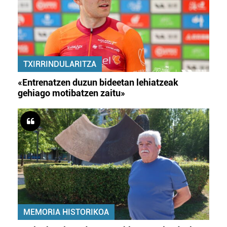
TXIRRINDULARITZA
«Entrenatzen duzun bideetan lehiatzeak
gehiago motibatzen zaitu»
MEMORIA HISTORIKOA