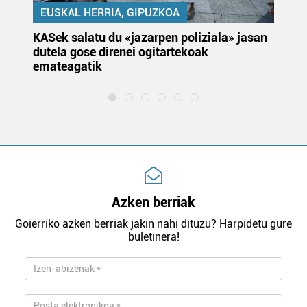
EUSKAL HERRIA, GIPUZKOA
KASek salatu du «jazarpen poliziala» jasan
Pa
dutela gose direnei ogitartekoak
da
emateagatik
«s
Azken berriak
Goierriko azken berriak jakin nahi dituzu? Harpidetu gure
buletinera!