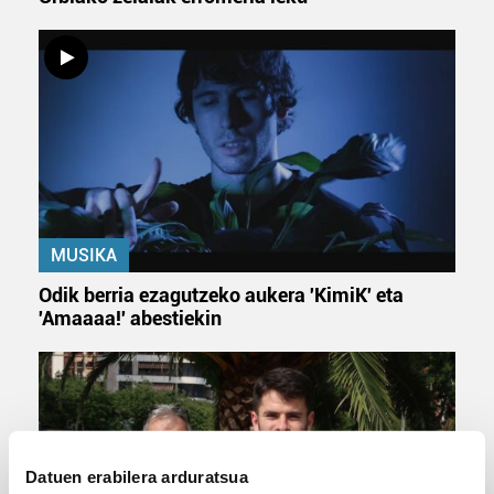
MUSIKA
Odik berria ezagutzeko aukera 'KimiK' eta
'Amaaaa!' abestiekin
Datuen erabilera arduratsua