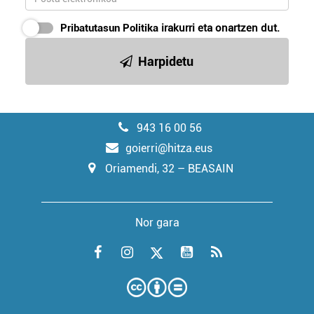
Pribatutasun Politika
irakurri eta onartzen dut.
Harpidetu
943 16 00 56
goierri@hitza.eus
Oriamendi, 32 – BEASAIN
Nor gara