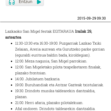
2015-09-29 09:30
Lazkaoko San Migel festak EGITARAUA
Irailak 29,
asteartea
11:30-13:30 eta 16:30-19:00. Puzgarriak Lazkao Txiki
Zelaian, Areria aurrean eta Gurutzeko parke gorrian
(eguraldi euritsua baldin bada, kiroldegian).
12:00. Meza nagusia, San Migel parrokian.
12:00. San Migeletako pilota txapelketaren finalak,
plazako frontoian.
14:00. Jubilatuen bazkaria.
19:00. Buruhandiak eta Antzar Gazteak txistulariak.
19:30. Drindots musika taldearekin dantzaldia,
plazan.
21:00. Herri afaria, plazako pilotalekuan.
Afal ondoren. Drindots taldearekin dantzaldia.