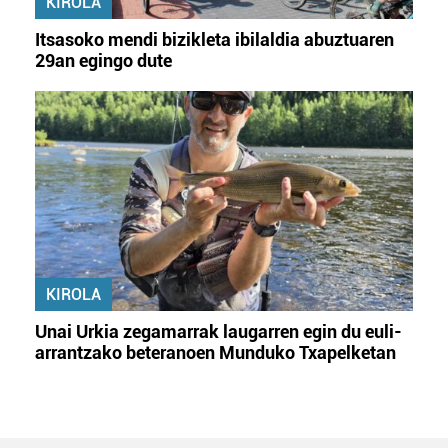
KIROLA
Itsasoko mendi bizikleta ibilaldia abuztuaren
29an egingo dute
KIROLA
Unai Urkia zegamarrak laugarren egin du euli-
arrantzako beteranoen Munduko Txapelketan