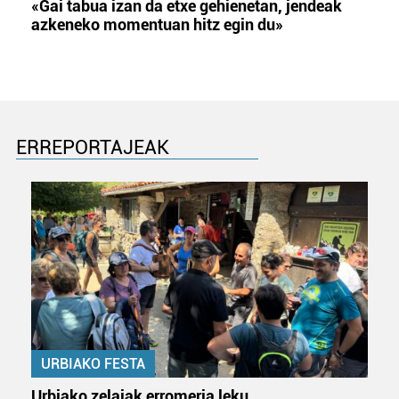
«Gai tabua izan da etxe gehienetan, jendeak
azkeneko momentuan hitz egin du»
ERREPORTAJEAK
URBIAKO FESTA
Urbiako zelaiak erromeria leku