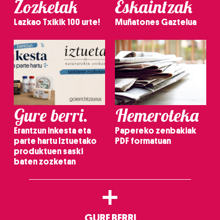
Zozketak
Eskaintzak
Lazkao Txikik 100 urte!
Muñatones Gaztelua
Gure berri.
Hemeroteka
Erantzun inkesta eta
Papereko zenbakiak
parte hartu Iztuetako
PDF formatuan
produktuen saski
baten zozketan
+
GURE BERRI