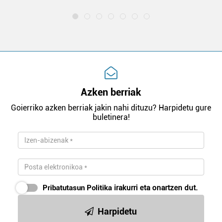
Azken berriak
Goierriko azken berriak jakin nahi dituzu? Harpidetu gure
buletinera!
Pribatutasun Politika
irakurri eta onartzen dut.
Harpidetu