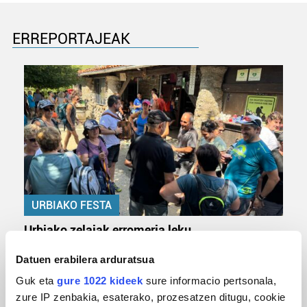
ERREPORTAJEAK
URBIAKO FESTA
Urbiako zelaiak erromeria leku
Datuen erabilera arduratsua
Guk eta
gure 1022 kideek
sure informacio pertsonala,
zure IP zenbakia, esaterako, prozesatzen ditugu, cookie