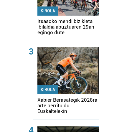
KIROLA
Itsasoko mendi bizikleta
ibilaldia abuztuaren 29an
egingo dute
3
KIROLA
Xabier Berasategik 2028ra
arte berritu du
Euskaltelekin
4