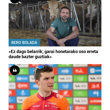
BERO BOLADA
«Ez dago belarrik; garai honetarako oso erreta
daude bazter guztiak»