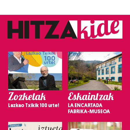
Zozketak
Eskaintzak
Lazkao Txikik 100 urte!
LA ENCARTADA
FABRIKA-MUSEOA