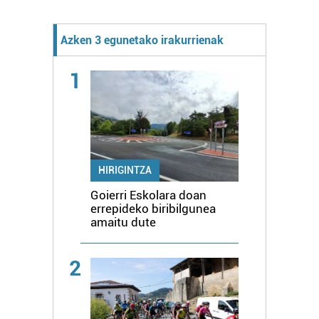
Azken 3 egunetako irakurrienak
1
HIRIGINTZA
Goierri Eskolara doan
errepideko biribilgunea
amaitu dute
2