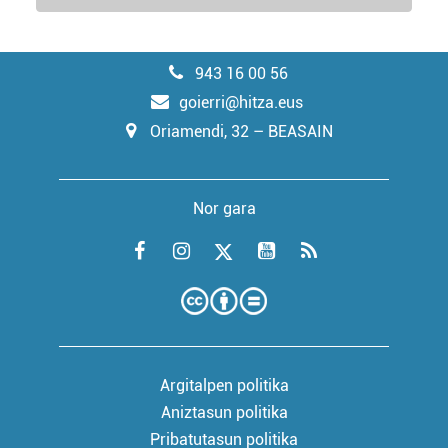
943 16 00 56
goierri@hitza.eus
Oriamendi, 32 – BEASAIN
Nor gara
Argitalpen politika
Aniztasun politika
Pribatutasun politika