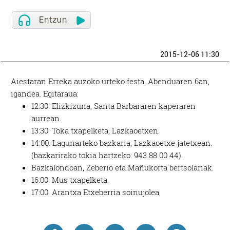
2015-12-06 11:30
Aiestaran Erreka auzoko urteko festa. Abenduaren 6an,
igandea. Egitaraua:
12:30. Elizkizuna, Santa Barbararen kaperaren
aurrean.
13:30. Toka txapelketa, Lazkaoetxen.
14:00. Lagunarteko bazkaria, Lazkaoetxe jatetxean.
(bazkarirako tokia hartzeko: 943 88 00 44).
Bazkalondoan, Zeberio eta Mañukorta bertsolariak.
16:00. Mus txapelketa.
17:00. Arantxa Etxeberria soinujolea.