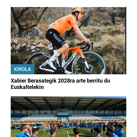
Webgune honek cookie propioak eta hirugarrenen cookie-
fitxategiak erabiltzen ditu. Zure esperientzia eta
zerbitzuak hobetzeko asmoz, cookie teknologiaz
baliatzen gara. Ohar hau onartuz gero, teknologia hori
erabiltzeko baimen esplizitua ematen diguzu.
Gehiago
irakurri
KIROLA
Xabier Berasategik 2028ra arte berritu du
Euskaltelekin