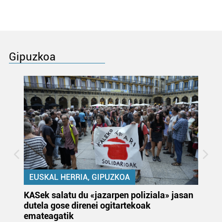
Gipuzkoa
EUSKAL HERRIA, GIPUZKOA
KASek salatu du «jazarpen poliziala» jasan
Pa
dutela gose direnei ogitartekoak
da
emateagatik
«s