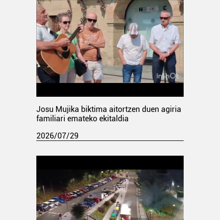
Josu Mujika biktima aitortzen duen agiria
familiari emateko ekitaldia
2026/07/29