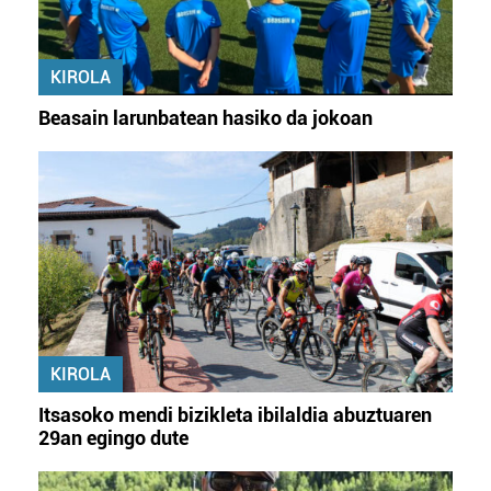
KIROLA
Beasain larunbatean hasiko da jokoan
KIROLA
Itsasoko mendi bizikleta ibilaldia abuztuaren
29an egingo dute