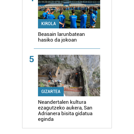
KIROLA
Beasain larunbatean
hasiko da jokoan
5
GIZARTEA
Neandertalen kultura
ezagutzeko aukera, San
Adrianera bisita gidatua
eginda