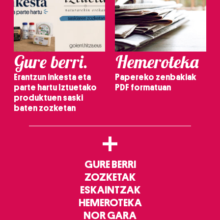
Gure berri.
Hemeroteka
Erantzun inkesta eta
Papereko zenbakiak
parte hartu Iztuetako
PDF formatuan
produktuen saski
baten zozketan
+
GURE BERRI
ZOZKETAK
ESKAINTZAK
HEMEROTEKA
NOR GARA