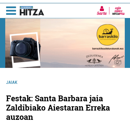
Sartu
JAIAK
Festak: Santa Barbara jaia
Zaldibiako Aiestaran Erreka
auzoan