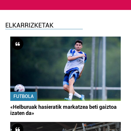
ELKARRIZKETAK
FUTBOLA
«Helburuak hasieratik markatzea beti gaiztoa
izaten da»