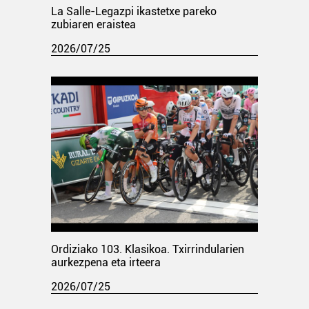
La Salle-Legazpi ikastetxe pareko
zubiaren eraistea
2026/07/25
Ordiziako 103. Klasikoa. Txirrindularien
aurkezpena eta irteera
2026/07/25