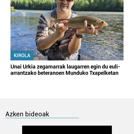
KIROLA
Unai Urkia zegamarrak laugarren egin du euli-
arrantzako beteranoen Munduko Txapelketan
Azken bideoak