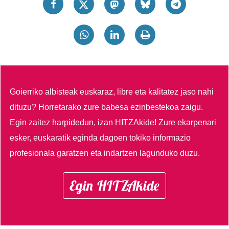
Goierriko albisteak euskaraz, libre eta kalitatez jaso nahi
dituzu?
Horretarako zure babesa ezinbestekoa zaigu.
Egin zaitez harpidedun, izan HITZAkide!
Zure ekarpenari
esker, euskaratik eginda dagoen tokiko informazio
profesionala garatzen eta indartzen lagunduko duzu.
Egin HITZAkide