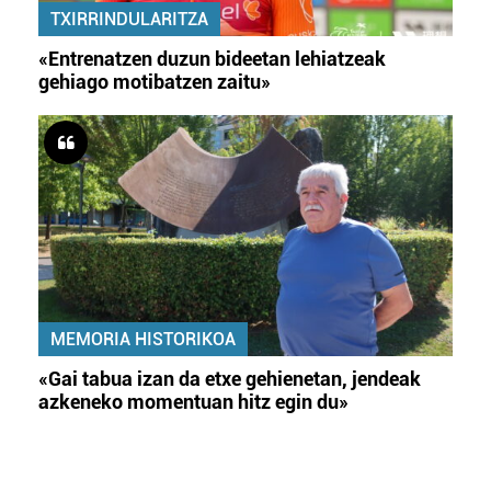
TXIRRINDULARITZA
«Entrenatzen duzun bideetan lehiatzeak
gehiago motibatzen zaitu»
MEMORIA HISTORIKOA
«Gai tabua izan da etxe gehienetan, jendeak
azkeneko momentuan hitz egin du»