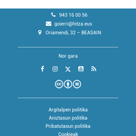
943 16 00 56
goierri@hitza.eus
Oriamendi, 32 – BEASAIN
Nor gara
Argitalpen politika
Aniztasun politika
Pribatutasun politika
Cookieak