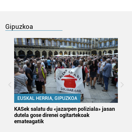
Gipuzkoa
EUSKAL HERRIA, GIPUZKOA
KASek salatu du «jazarpen poliziala» jasan
Pa
dutela gose direnei ogitartekoak
da
emateagatik
«s