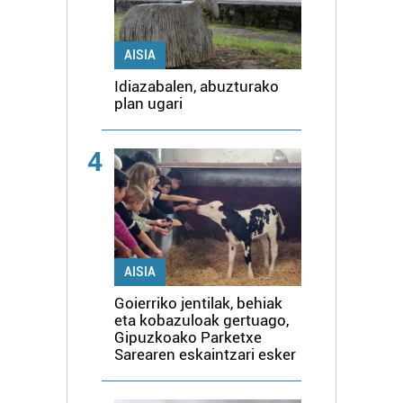
AISIA
Idiazabalen, abuzturako
plan ugari
4
AISIA
Goierriko jentilak, behiak
eta kobazuloak gertuago,
Gipuzkoako Parketxe
Sarearen eskaintzari esker