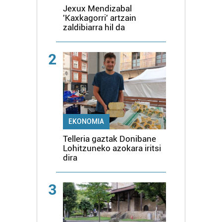
Jexux Mendizabal
'Kaxkagorri' artzain
zaldibiarra hil da
2
EKONOMIA
Telleria gaztak Donibane
Lohitzuneko azokara iritsi
dira
3