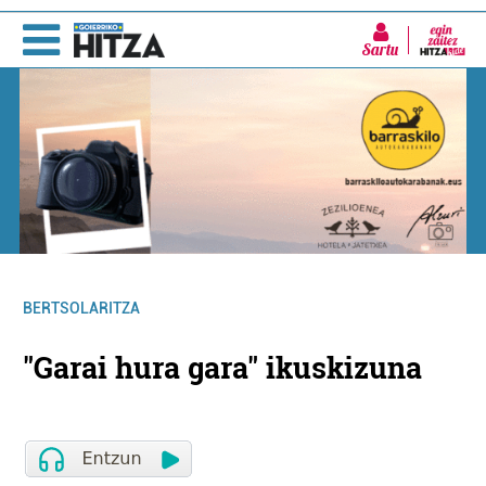
Sartu
BERTSOLARITZA
"Garai hura gara" ikuskizuna