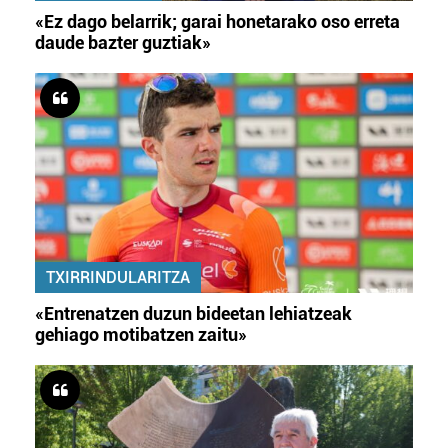
«Ez dago belarrik; garai honetarako oso erreta
daude bazter guztiak»
TXIRRINDULARITZA
«Entrenatzen duzun bideetan lehiatzeak
gehiago motibatzen zaitu»