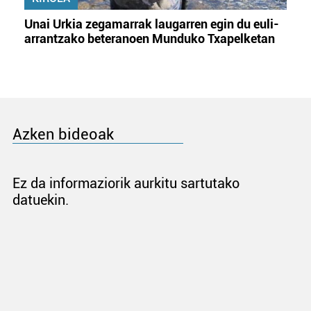
Unai Urkia zegamarrak laugarren egin du euli-
arrantzako beteranoen Munduko Txapelketan
Azken bideoak
Ez da informaziorik aurkitu sartutako
datuekin.