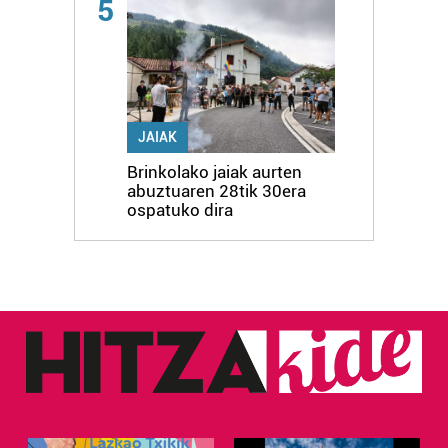
5
JAIAK
Brinkolako jaiak aurten
abuztuaren 28tik 30era
ospatuko dira