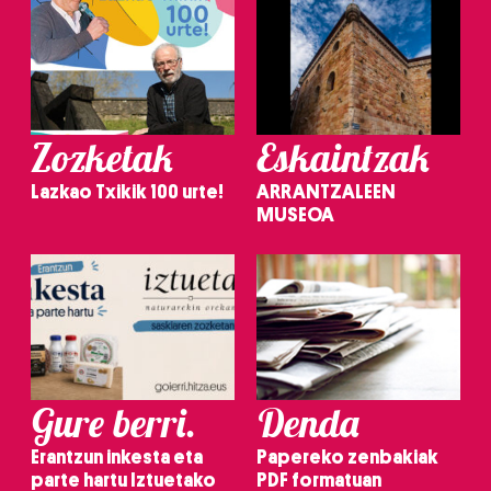
Zozketak
Eskaintzak
Lazkao Txikik 100 urte!
ARRANTZALEEN
MUSEOA
Gure berri.
Denda
Erantzun inkesta eta
Papereko zenbakiak
parte hartu Iztuetako
PDF formatuan