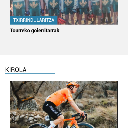
TXIRRINDULARITZA
Tourreko goierritarrak
KIROLA