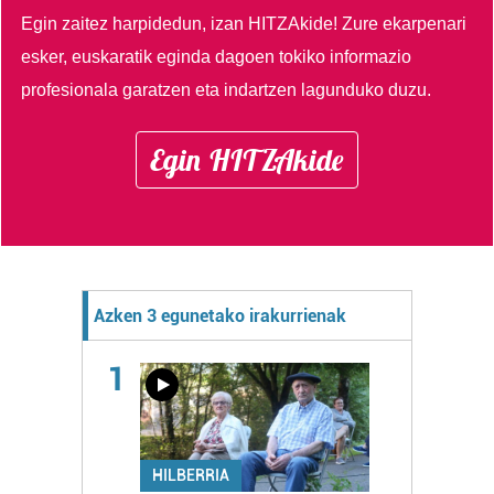
Egin zaitez harpidedun, izan HITZAkide!
Zure ekarpenari
esker, euskaratik eginda dagoen tokiko informazio
profesionala garatzen eta indartzen lagunduko duzu.
Egin HITZAkide
Azken 3 egunetako irakurrienak
1
HILBERRIA