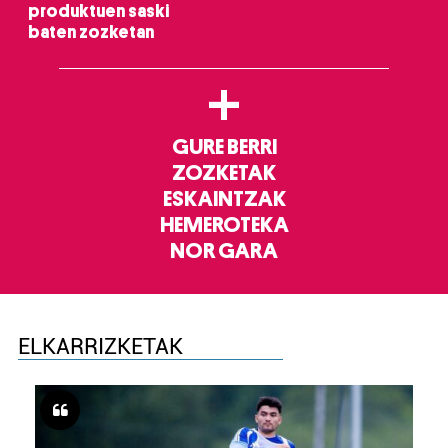
produktuen saski
baten zozketan
+
GURE BERRI
ZOZKETAK
ESKAINTZAK
HEMEROTEKA
NOR GARA
ELKARRIZKETAK