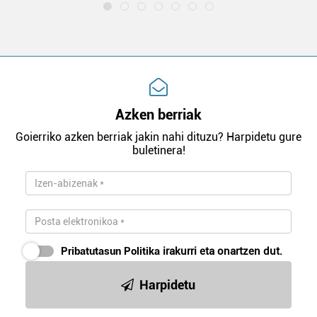
Azken berriak
Goierriko azken berriak jakin nahi dituzu? Harpidetu gure
buletinera!
Pribatutasun Politika
irakurri eta onartzen dut.
Harpidetu