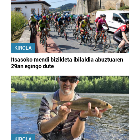
KIROLA
Itsasoko mendi bizikleta ibilaldia abuztuaren
29an egingo dute
KIROLA