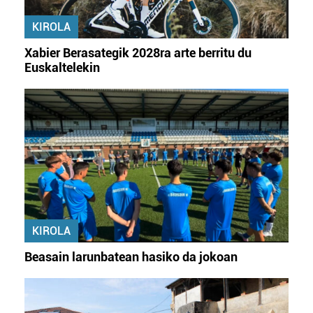
KIROLA
Xabier Berasategik 2028ra arte berritu du
Euskaltelekin
KIROLA
Beasain larunbatean hasiko da jokoan