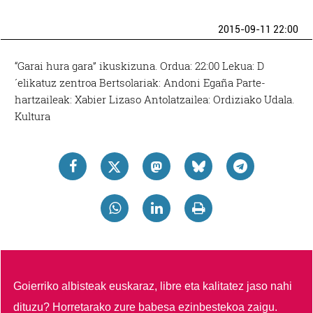
2015-09-11 22:00
“Garai hura gara” ikuskizuna. Ordua: 22:00 Lekua: D
´elikatuz zentroa Bertsolariak: Andoni Egaña Parte-
hartzaileak: Xabier Lizaso Antolatzailea: Ordiziako Udala.
Kultura
Goierriko albisteak euskaraz, libre eta kalitatez jaso nahi
dituzu?
Horretarako zure babesa ezinbestekoa zaigu.