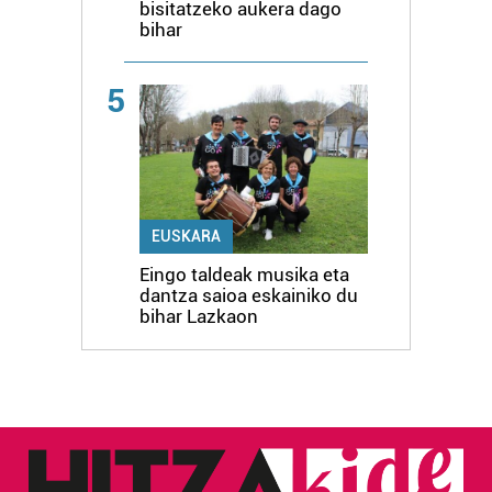
bisitatzeko aukera dago
bihar
5
EUSKARA
Eingo taldeak musika eta
dantza saioa eskainiko du
bihar Lazkaon