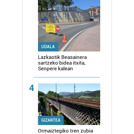
UDALA
Lazkaotik Beasainera
sartzeko bidea itxita,
Senpere kalean
4
GIZARTEA
Ormaiztegiko tren zubia