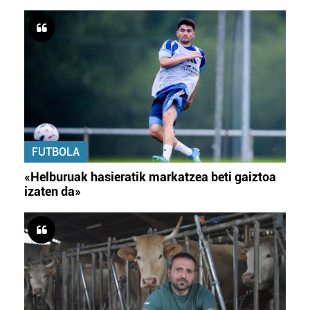
FUTBOLA
«Helburuak hasieratik markatzea beti gaiztoa
izaten da»