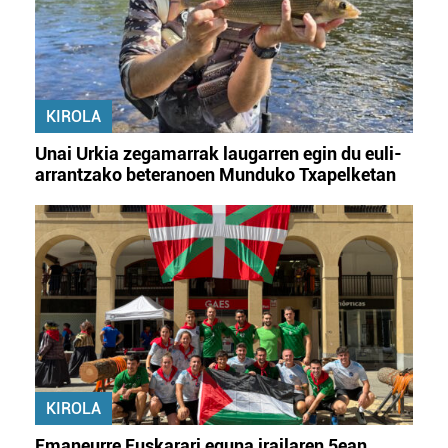
zerbitzuak hobetzeko asmoz, cookie teknologiaz
baliatzen gara. Ohar hau onartuz gero, teknologia hori
erabiltzeko baimen esplizitua ematen diguzu.
Gehiago
irakurri
KIROLA
Unai Urkia zegamarrak laugarren egin du euli-
arrantzako beteranoen Munduko Txapelketan
KIROLA
Emaneurre Euskarari eguna irailaren 5ean