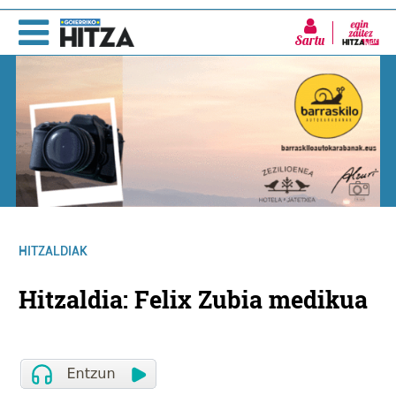
Sartu
HITZALDIAK
Hitzaldia: Felix Zubia medikua