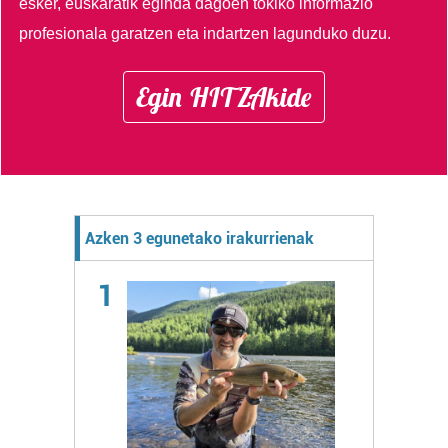
esker, euskaratik eginda dagoen tokiko informazio
profesionala garatzen eta indartzen lagunduko duzu.
Egin HITZAkide
Azken 3 egunetako irakurrienak
1