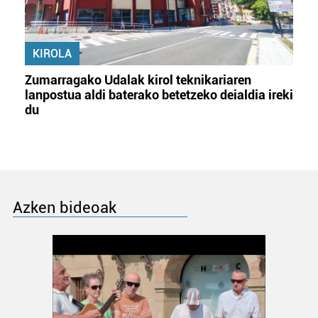
KIROLA
Zumarragako Udalak kirol teknikariaren
lanpostua aldi baterako betetzeko deialdia ireki
du
Azken bideoak