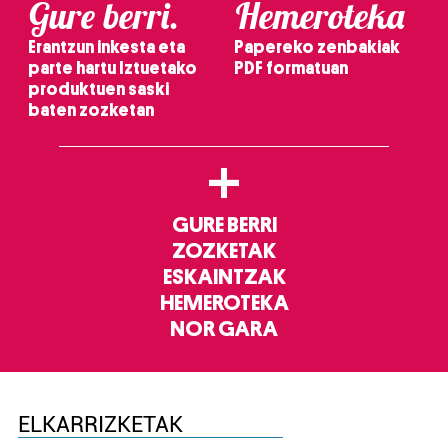
Gure berri.
Hemeroteka
Erantzun inkesta eta
Papereko zenbakiak
parte hartu Iztuetako
PDF formatuan
produktuen saski
baten zozketan
+
GURE BERRI
ZOZKETAK
ESKAINTZAK
HEMEROTEKA
NOR GARA
ELKARRIZKETAK