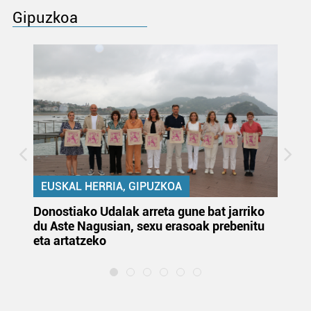
Gipuzkoa
EUSKAL HERRIA, GIPUZKOA
Donostiako Udalak arreta gune bat jarriko
Ur
du Aste Nagusian, sexu erasoak prebenitu
es
eta artatzeko
lu