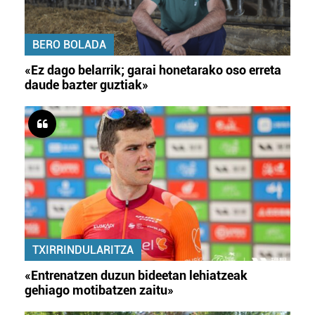
BERO BOLADA
«Ez dago belarrik; garai honetarako oso erreta
daude bazter guztiak»
TXIRRINDULARITZA
«Entrenatzen duzun bideetan lehiatzeak
gehiago motibatzen zaitu»