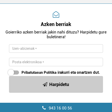
Azken berriak
Goierriko azken berriak jakin nahi dituzu? Harpidetu gure
buletinera!
Pribatutasun Politika
irakurri eta onartzen dut.
Harpidetu
943 16 00 56