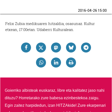
2016-04-26 15:00
Felix Zubia medikuaren hitzaldia, osasunaz. Kultur
etxean, 17:00etan. Udaberri Kulturalean.
Goierriko albisteak euskaraz, libre eta kalitatez jaso nahi
dituzu?
Horretarako zure babesa ezinbestekoa zaigu.
Egin zaitez harpidedun, izan HITZAkide!
Zure ekarpenari