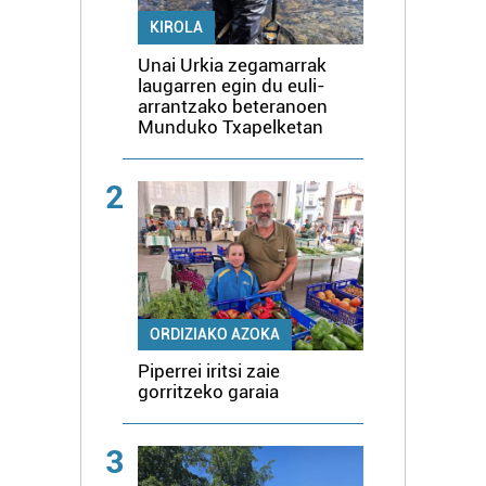
KIROLA
Unai Urkia zegamarrak
laugarren egin du euli-
arrantzako beteranoen
Munduko Txapelketan
2
ORDIZIAKO AZOKA
Piperrei iritsi zaie
gorritzeko garaia
3