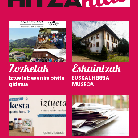
Zozketak
Eskaintzak
Iztueta baserrira bisita
EUSKAL HERRIA
gidatua
MUSEOA