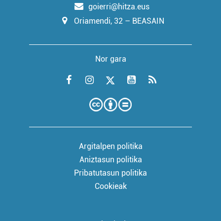
goierri@hitza.eus
Oriamendi, 32 – BEASAIN
Nor gara
Argitalpen politika
Aniztasun politika
Pribatutasun politika
Cookieak