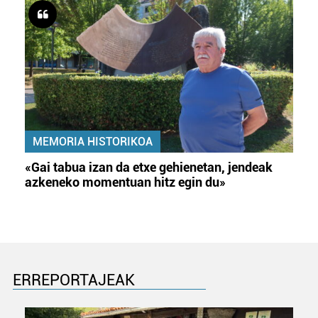
MEMORIA HISTORIKOA
«Gai tabua izan da etxe gehienetan, jendeak
azkeneko momentuan hitz egin du»
ERREPORTAJEAK