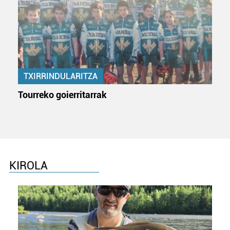
teknologia erabiliz, cookieak adibidez, iragarki eta eduki
pertsonalizatuak eskaintzeko, iragarkiak eta edukia
neurtzeko, jendeari buruzko informazioa biltzeko eta
produktuak garatzeko. Zure datuak nork eta zertarako
erabiltzen dituen hauta dezakezu.
TXIRRINDULARITZA
Bazkide batzuek ez dizute baimenik eskatzen, eta beren
interes komertzial legitimoetan babesten dira. Ikusi gure
Tourreko goierritarrak
bazkideen zerrenda, beren ustez zein helburutarako
duten interes legitimoa eta horren aurka nola egin
dezakezun ikusteko.
Lortu zure datu pertsonalak prozesatzeko moduari
buruzko informazio gehiago eta ezarri zure lehentasunak
KIROLA
datuen atalean. Edozein unetan alda edo ken dezakezu
zure baimena Cookieen adierazpenean.
Webgune honek cookie propioak eta hirugarrenen cookie-
fitxategiak erabiltzen ditu. Zure esperientzia eta