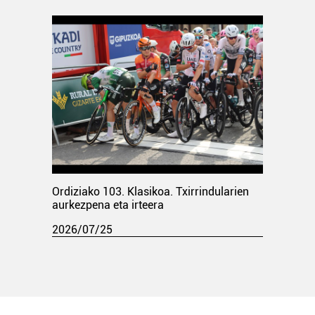
Ordiziako 103. Klasikoa. Txirrindularien
aurkezpena eta irteera
2026/07/25