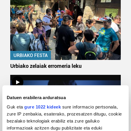
URBIAKO FESTA
Urbiako zelaiak erromeria leku
Datuen erabilera arduratsua
Guk eta
gure 1022 kideek
sure informacio pertsonala,
zure IP zenbakia, esaterako, prozesatzen ditugu, cookie
bezalako teknologiak erabiliz eta zure gailuko
informazioak azitzen dugu publizitate eta eduki