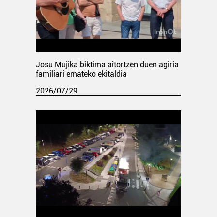
Josu Mujika biktima aitortzen duen agiria
familiari emateko ekitaldia
2026/07/29