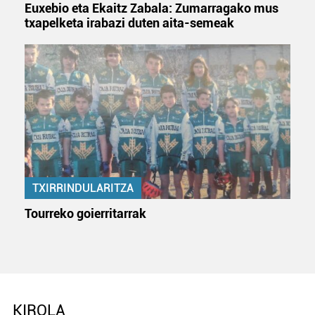
irakurri
Euxebio eta Ekaitz Zabala: Zumarragako mus
txapelketa irabazi duten aita-semeak
TXIRRINDULARITZA
Tourreko goierritarrak
KIROLA