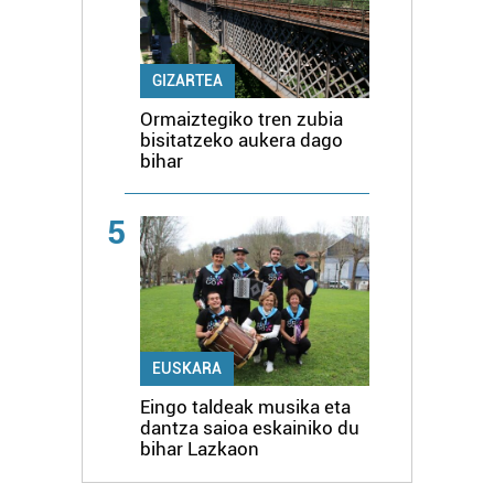
GIZARTEA
Ormaiztegiko tren zubia
bisitatzeko aukera dago
bihar
5
EUSKARA
Eingo taldeak musika eta
dantza saioa eskainiko du
bihar Lazkaon