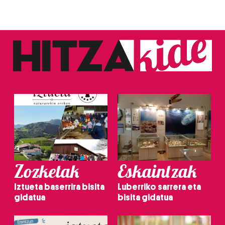
Zozketak
Eskaintzak
Iztueta baserrira bisita
Luberriko sarrera eta
gidatua
bisita gidatua