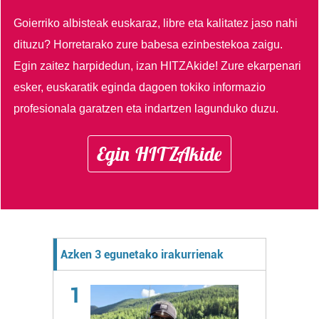
Goierriko albisteak euskaraz, libre eta kalitatez jaso nahi
dituzu?
Horretarako zure babesa ezinbestekoa zaigu.
Egin zaitez harpidedun, izan HITZAkide!
Zure ekarpenari
esker, euskaratik eginda dagoen tokiko informazio
profesionala garatzen eta indartzen lagunduko duzu.
Egin HITZAkide
Azken 3 egunetako irakurrienak
1