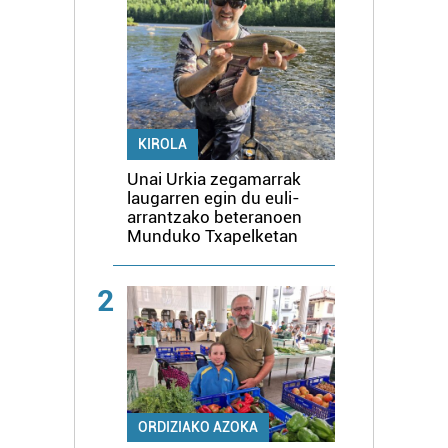
KIROLA
Unai Urkia zegamarrak
laugarren egin du euli-
arrantzako beteranoen
Munduko Txapelketan
2
ORDIZIAKO AZOKA