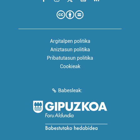
Argitalpen politika
Aniztasun politika
Pribatutasun politika
Cookieak
Babesleak: