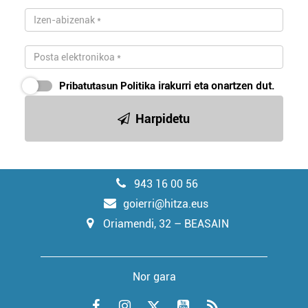
Pribatutasun Politika
irakurri eta onartzen dut.
Harpidetu
943 16 00 56
goierri@hitza.eus
Oriamendi, 32 – BEASAIN
Nor gara