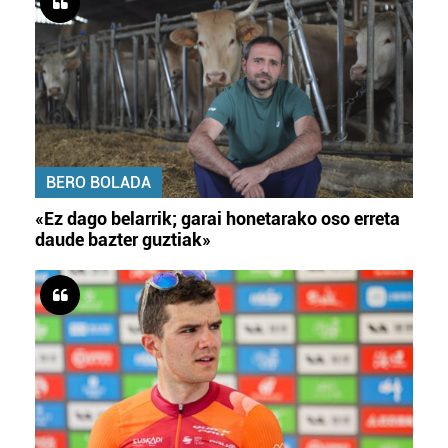
BERO BOLADA
«Ez dago belarrik; garai honetarako oso erreta
daude bazter guztiak»