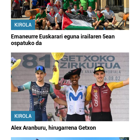
KIROLA
Emaneurre Euskarari eguna irailaren 5ean
ospatuko da
KIROLA
Alex Aranburu, hirugarrena Getxon