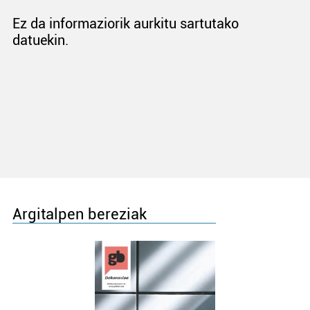
Ez da informaziorik aurkitu sartutako
datuekin.
Argitalpen bereziak