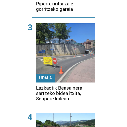
Piperrei iritsi zaie
gorritzeko garaia
3
UDALA
Lazkaotik Beasainera
sartzeko bidea itxita,
Senpere kalean
4