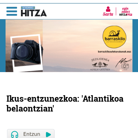
Sartu
Ikus-entzunezkoa: 'Atlantikoa
belaontzian'