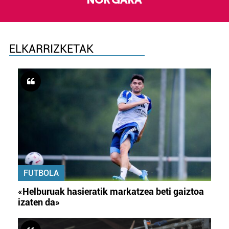
NOR GARA
ELKARRIZKETAK
FUTBOLA
«Helburuak hasieratik markatzea beti gaiztoa
izaten da»