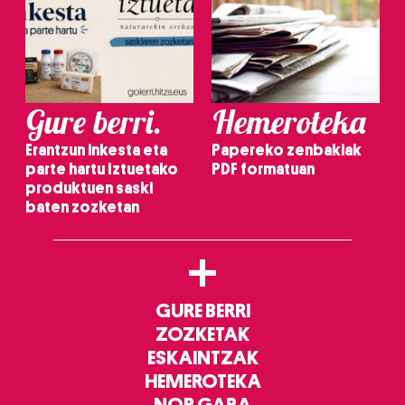
Gure berri.
Hemeroteka
Erantzun inkesta eta
Papereko zenbakiak
parte hartu Iztuetako
PDF formatuan
produktuen saski
baten zozketan
+
GURE BERRI
ZOZKETAK
ESKAINTZAK
HEMEROTEKA