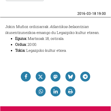
2016-03-18 19:00
Jokin Muñoz ordiziarrak
Atlantikoa belaontzian
ikusentzunezkoa emango du Legazpiko kultur etxean.
Eguna:
Martxoak 18, ostirala.
Ordua:
20:00.
Tokia:
Legazpiko kultur etxea.