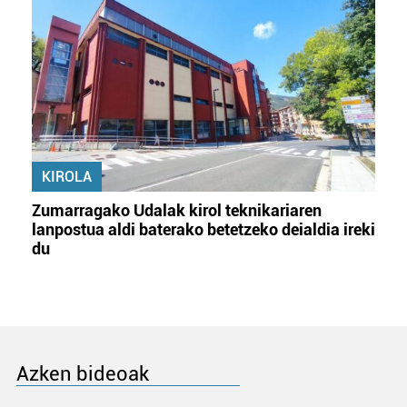
KIROLA
Zumarragako Udalak kirol teknikariaren
lanpostua aldi baterako betetzeko deialdia ireki
du
Azken bideoak