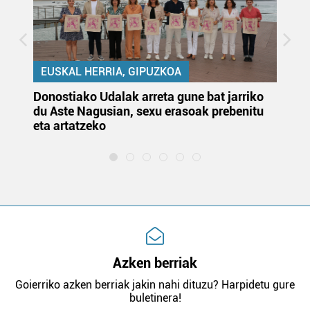
EUSKAL HERRIA, GIPUZKOA
Donostiako Udalak arreta gune bat jarriko
Ur
du Aste Nagusian, sexu erasoak prebenitu
es
eta artatzeko
lu
Azken berriak
Goierriko azken berriak jakin nahi dituzu? Harpidetu gure
buletinera!