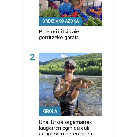
ORDIZIAKO AZOKA
Piperrei iritsi zaie
gorritzeko garaia
2
KIROLA
Unai Urkia zegamarrak
laugarren egin du euli-
arrantzako beteranoen