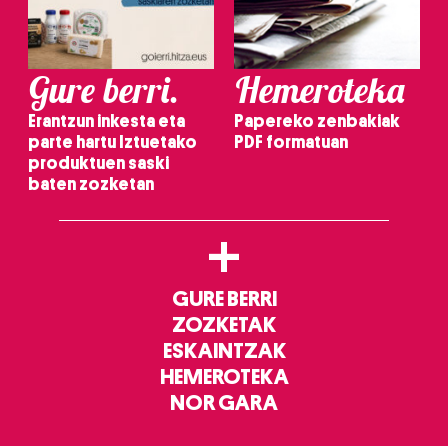
Gure berri.
Hemeroteka
Erantzun inkesta eta
Papereko zenbakiak
parte hartu Iztuetako
PDF formatuan
produktuen saski
baten zozketan
+
GURE BERRI
ZOZKETAK
ESKAINTZAK
HEMEROTEKA
NOR GARA