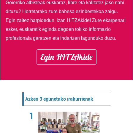
Goierriko albisteak euskaraz, libre eta kalitatez jaso nahi
dituzu?
Horretarako zure babesa ezinbestekoa zaigu.
Egin zaitez harpidedun, izan HITZAkide!
Zure ekarpenari
esker, euskaratik eginda dagoen tokiko informazio
profesionala garatzen eta indartzen lagunduko duzu.
Egin HITZAkide
Azken 3 egunetako irakurrienak
1