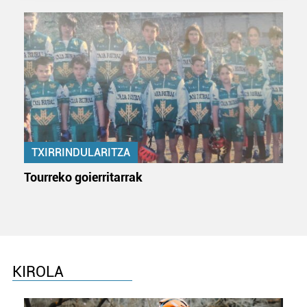
prozesatzen ditugu, zure IP zenbakia, besteak beste,
teknologia erabiliz, cookieak adibidez, iragarki eta eduki
pertsonalizatuak eskaintzeko, iragarkiak eta edukia
neurtzeko, jendeari buruzko informazioa biltzeko eta
produktuak garatzeko. Zure datuak nork eta zertarako
erabiltzen dituen hauta dezakezu.
Bazkide batzuek ez dizute baimenik eskatzen, eta beren
interes komertzial legitimoetan babesten dira. Ikusi gure
TXIRRINDULARITZA
bazkideen zerrenda, beren ustez zein helburutarako
duten interes legitimoa eta horren aurka nola egin
Tourreko goierritarrak
dezakezun ikusteko.
Lortu zure datu pertsonalak prozesatzeko moduari
buruzko informazio gehiago eta ezarri zure lehentasunak
datuen atalean. Edozein unetan alda edo ken dezakezu
zure baimena Cookieen adierazpenean.
KIROLA
Webgune honek cookie propioak eta hirugarrenen cookie-