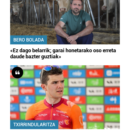
BERO BOLADA
«Ez dago belarrik; garai honetarako oso erreta
daude bazter guztiak»
TXIRRINDULARITZA