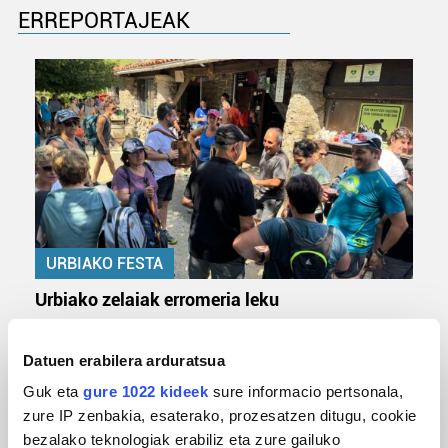
ERREPORTAJEAK
URBIAKO FESTA
Urbiako zelaiak erromeria leku
Datuen erabilera arduratsua
Guk eta
gure 1022 kideek
sure informacio pertsonala,
zure IP zenbakia, esaterako, prozesatzen ditugu, cookie
bezalako teknologiak erabiliz eta zure gailuko