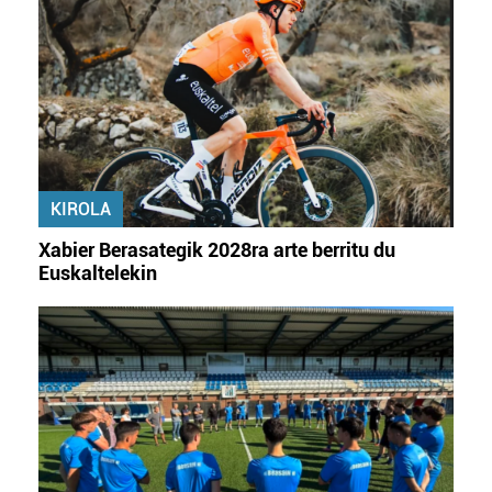
fitxategiak erabiltzen ditu. Zure esperientzia eta
zerbitzuak hobetzeko asmoz, cookie teknologiaz
baliatzen gara. Ohar hau onartuz gero, teknologia hori
erabiltzeko baimen esplizitua ematen diguzu.
Gehiago
irakurri
KIROLA
Xabier Berasategik 2028ra arte berritu du
Euskaltelekin