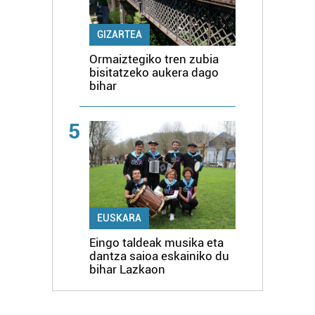
GIZARTEA
Ormaiztegiko tren zubia
bisitatzeko aukera dago
bihar
5
EUSKARA
Eingo taldeak musika eta
dantza saioa eskainiko du
bihar Lazkaon