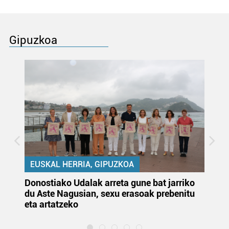
Gipuzkoa
EUSKAL HERRIA, GIPUZKOA
Donostiako Udalak arreta gune bat jarriko
Ur
du Aste Nagusian, sexu erasoak prebenitu
es
eta artatzeko
lu