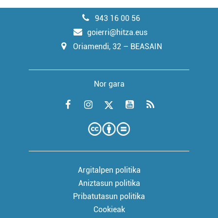
943 16 00 56
goierri@hitza.eus
Oriamendi, 32 – BEASAIN
Nor gara
Argitalpen politika
Aniztasun politika
Pribatutasun politika
Cookieak