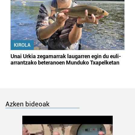
KIROLA
Unai Urkia zegamarrak laugarren egin du euli-
arrantzako beteranoen Munduko Txapelketan
Azken bideoak