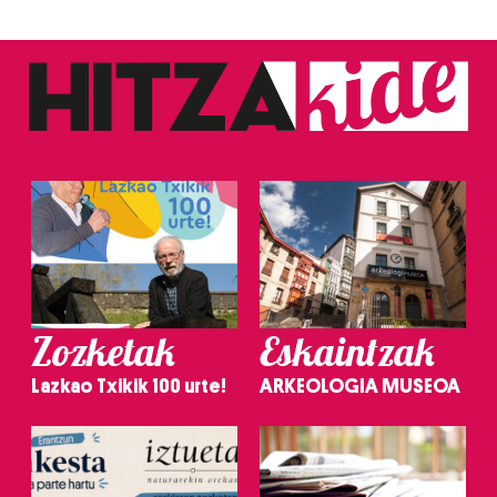
Zozketak
Eskaintzak
Lazkao Txikik 100 urte!
ARKEOLOGIA MUSEOA