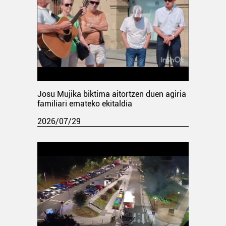
Josu Mujika biktima aitortzen duen agiria
familiari emateko ekitaldia
2026/07/29