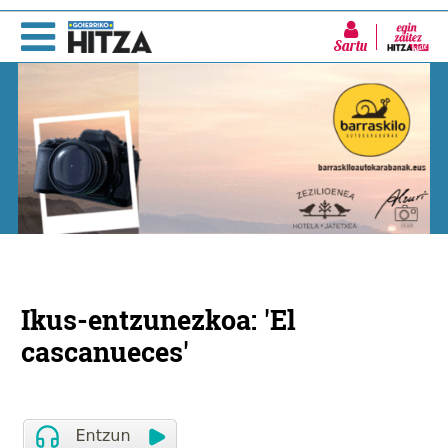
Sartu
Ikus-entzunezkoa: 'El
cascanueces'