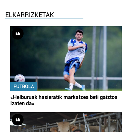
ELKARRIZKETAK
FUTBOLA
«Helburuak hasieratik markatzea beti gaiztoa
izaten da»