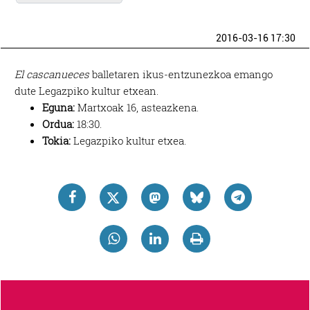
2016-03-16 17:30
El cascanueces
balletaren ikus-entzunezkoa emango
dute Legazpiko kultur etxean.
Eguna:
Martxoak 16, asteazkena.
Ordua:
18:30.
Tokia:
Legazpiko kultur etxea.