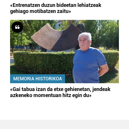
«Entrenatzen duzun bideetan lehiatzeak
gehiago motibatzen zaitu»
MEMORIA HISTORIKOA
«Gai tabua izan da etxe gehienetan, jendeak
azkeneko momentuan hitz egin du»