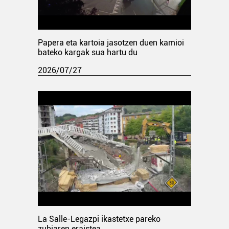
Papera eta kartoia jasotzen duen kamioi
bateko kargak sua hartu du
2026/07/27
La Salle-Legazpi ikastetxe pareko
zubiaren eraistea