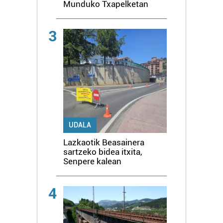
Munduko Txapelketan
3
UDALA
Lazkaotik Beasainera
sartzeko bidea itxita,
Senpere kalean
4