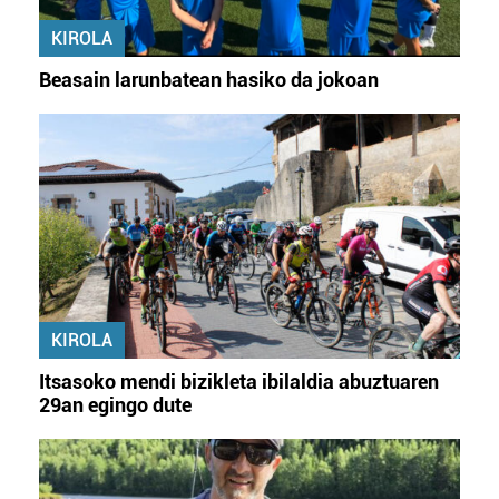
KIROLA
Beasain larunbatean hasiko da jokoan
KIROLA
Itsasoko mendi bizikleta ibilaldia abuztuaren
29an egingo dute