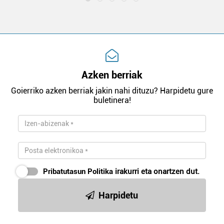
Azken berriak
Goierriko azken berriak jakin nahi dituzu? Harpidetu gure
buletinera!
Pribatutasun Politika
irakurri eta onartzen dut.
Harpidetu