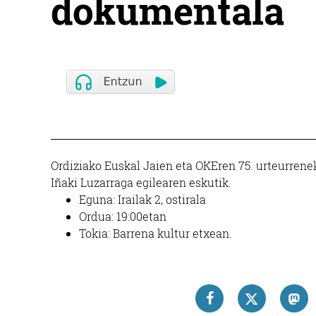
dokumentala
Ordiziako Euskal Jaien eta OKEren 75. urteurrene
Iñaki Luzarraga egilearen eskutik.
Eguna: Irailak 2, ostirala
Ordua: 19:00etan
Tokia: Barrena kultur etxean.