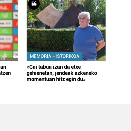
MEMORIA HISTORIKOA
tan
«Gai tabua izan da etxe
atzen
gehienetan, jendeak azkeneko
momentuan hitz egin du»