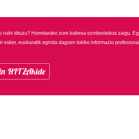
so nahi dituzu?
Horretarako zure babesa ezinbestekoa zaigu. Eg
i esker, euskaratik eginda dagoen tokiko informazio profesiona
in HITZAkide