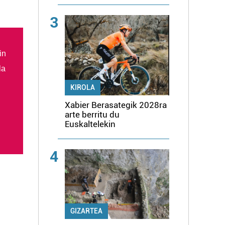
3
in
la
KIROLA
Xabier Berasategik 2028ra
arte berritu du
Euskaltelekin
4
GIZARTEA