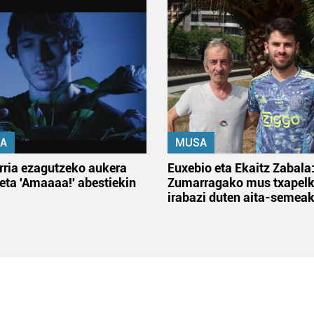
A
MUSA
rria ezagutzeko aukera
Euxebio eta Ekaitz Zabala
 eta 'Amaaaa!' abestiekin
Zumarragako mus txapelk
irabazi duten aita-semea