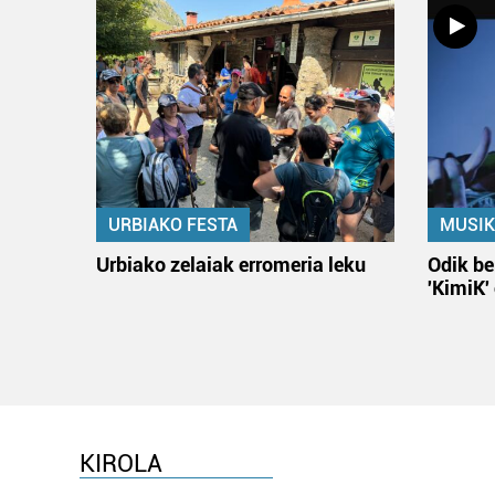
URBIAKO FESTA
MUSIK
Urbiako zelaiak erromeria leku
Odik be
'KimiK'
KIROLA