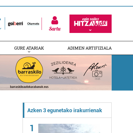
Sartu
GURE ATARIAK
ADIMEN ARTIFIZIALA
Azken 3 egunetako irakurrienak
1