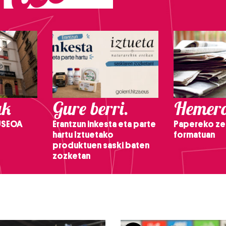
ak
Gure berri.
Hemero
USEOA
Erantzun inkesta eta parte
Papereko ze
hartu Iztuetako
formatuan
produktuen saski baten
zozketan