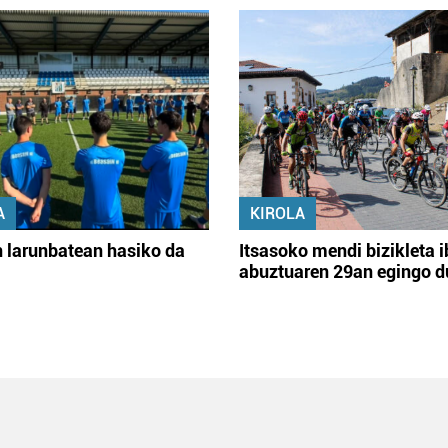
A
KIROLA
 larunbatean hasiko da
Itsasoko mendi bizikleta i
abuztuaren 29an egingo d