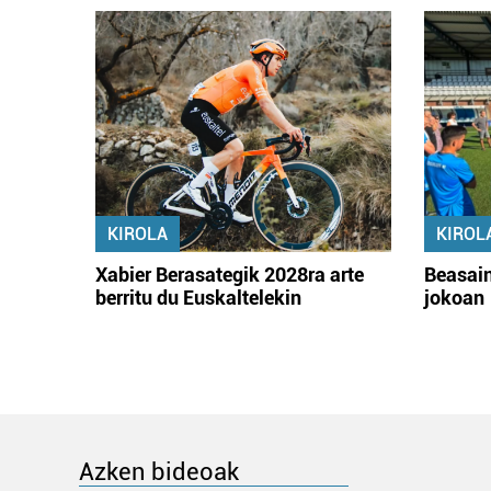
KIROLA
KIROL
Xabier Berasategik 2028ra arte
Beasain
berritu du Euskaltelekin
jokoan
Azken bideoak