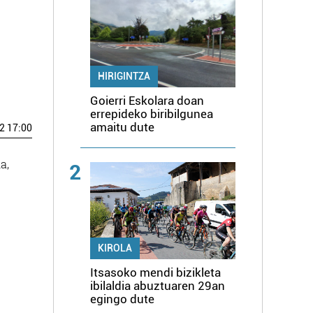
HIRIGINTZA
Goierri Eskolara doan
errepideko biribilgunea
amaitu dute
2 17:00
a,
2
KIROLA
Itsasoko mendi bizikleta
ibilaldia abuztuaren 29an
egingo dute