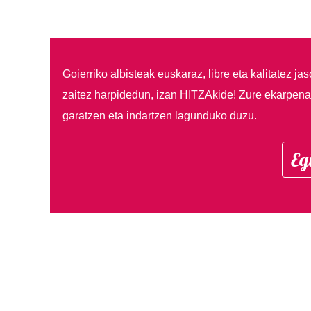
Goierriko albisteak euskaraz, libre eta kalitatez ja
zaitez harpidedun, izan HITZAkide!
Zure ekarpenar
garatzen eta indartzen lagunduko duzu.
Eg