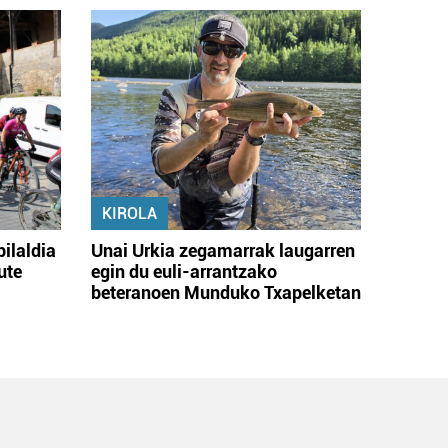
KIROLA
bilaldia
Unai Urkia zegamarrak laugarren
ute
egin du euli-arrantzako
beteranoen Munduko Txapelketan