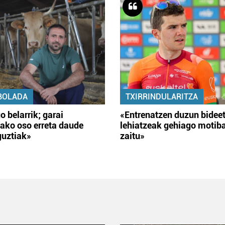
BOLADA
TXIRRINDULARITZA
o belarrik; garai
«Entrenatzen duzun bidee
ako oso erreta daude
lehiatzeak gehiago motib
guztiak»
zaitu»