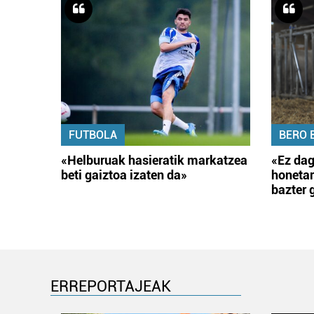
FUTBOLA
BERO 
«Helburuak hasieratik markatzea
«Ez dag
beti gaiztoa izaten da»
honetar
bazter 
ERREPORTAJEAK