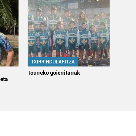
TXIRRINDULARITZA
:
Tourreko goierritarrak
eta
k