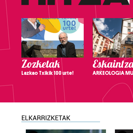
Zozketak
Eskaintz
Lazkao Txikik 100 urte!
ARKEOLOGIA M
ELKARRIZKETAK