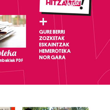
+
GURE BERRI
ZOZKETAK
ESKAINTZAK
teka
HEMEROTEKA
NOR GARA
nbakiak PDF