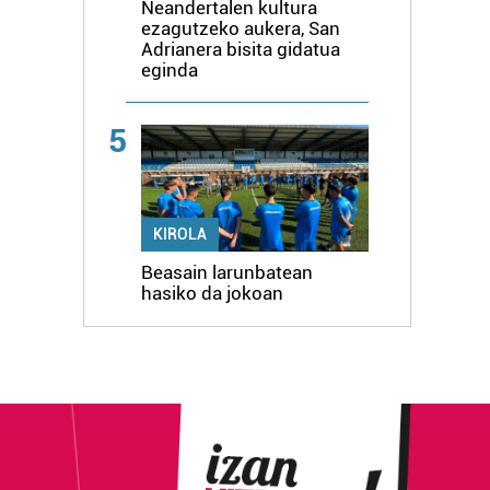
Neandertalen kultura
ezagutzeko aukera, San
Adrianera bisita gidatua
eginda
5
KIROLA
Beasain larunbatean
hasiko da jokoan