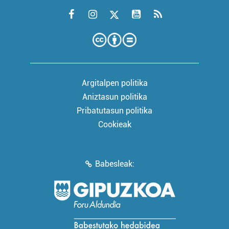
Argitalpen politika
Aniztasun politika
Pribatutasun politika
Cookieak
Babesleak: