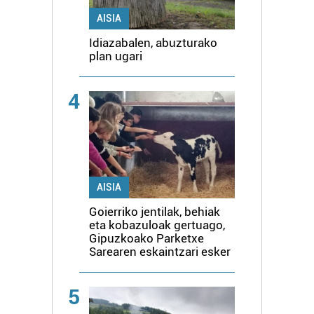
AISIA
Idiazabalen, abuzturako
plan ugari
4
AISIA
Goierriko jentilak, behiak
eta kobazuloak gertuago,
Gipuzkoako Parketxe
Sarearen eskaintzari esker
5