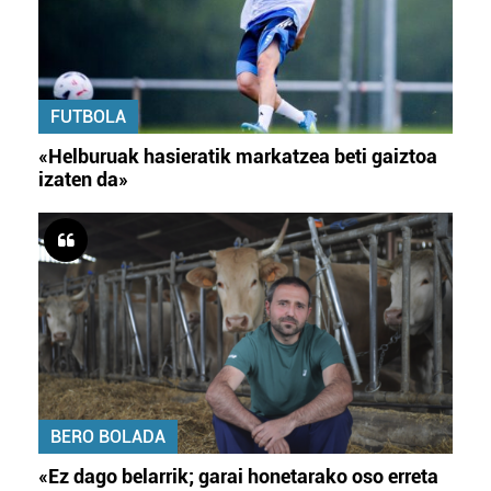
FUTBOLA
«Helburuak hasieratik markatzea beti gaiztoa
izaten da»
BERO BOLADA
«Ez dago belarrik; garai honetarako oso erreta