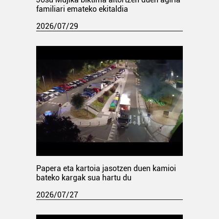
familiari emateko ekitaldia
2026/07/29
Papera eta kartoia jasotzen duen kamioi
bateko kargak sua hartu du
2026/07/27