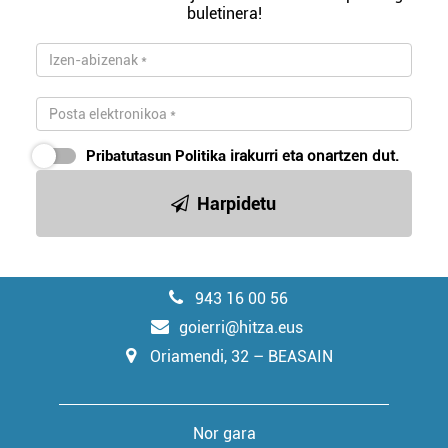
buletinera!
Pribatutasun Politika
irakurri eta onartzen dut.
Harpidetu
943 16 00 56
goierri@hitza.eus
Oriamendi, 32 – BEASAIN
Nor gara