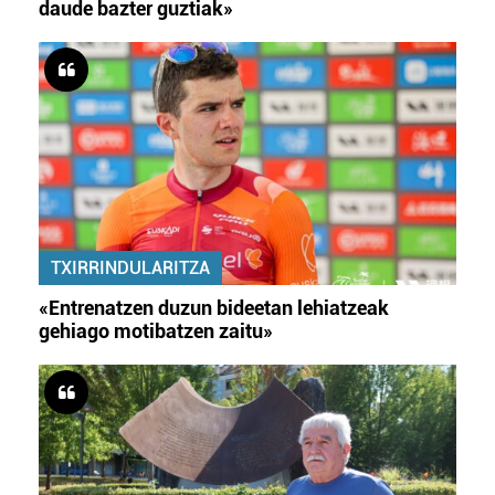
daude bazter guztiak»
TXIRRINDULARITZA
«Entrenatzen duzun bideetan lehiatzeak
gehiago motibatzen zaitu»