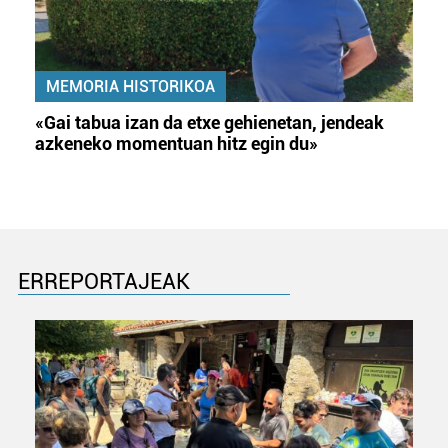
MEMORIA HISTORIKOA
«Gai tabua izan da etxe gehienetan, jendeak
azkeneko momentuan hitz egin du»
ERREPORTAJEAK