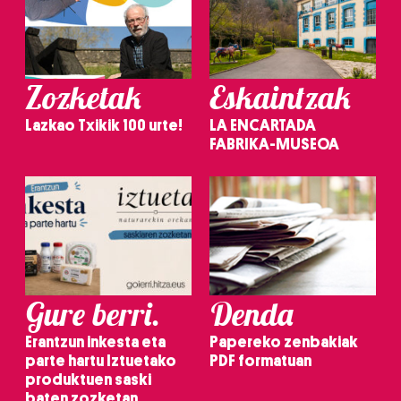
Zozketak
Eskaintzak
Lazkao Txikik 100 urte!
LA ENCARTADA
FABRIKA-MUSEOA
Gure berri.
Denda
Erantzun inkesta eta
Papereko zenbakiak
parte hartu Iztuetako
PDF formatuan
produktuen saski
baten zozketan