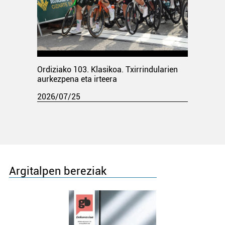
Ordiziako 103. Klasikoa. Txirrindularien
aurkezpena eta irteera
2026/07/25
Argitalpen bereziak