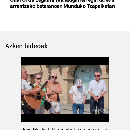
arrantzako beteranoen Munduko Txapelketan
Azken bideoak
Josu Mujika biktima aitortzen duen agiria