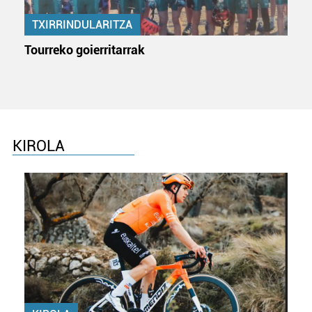
produktuak garatzeko. Zure datuak nork eta zertarako
erabiltzen dituen hauta dezakezu.
TXIRRINDULARITZA
Tourreko goierritarrak
Bazkide batzuek ez dizute baimenik eskatzen, eta beren
interes komertzial legitimoetan babesten dira. Ikusi gure
bazkideen zerrenda, beren ustez zein helburutarako
duten interes legitimoa eta horren aurka nola egin
dezakezun ikusteko.
KIROLA
Lortu zure datu pertsonalak prozesatzeko moduari
buruzko informazio gehiago eta ezarri zure lehentasunak
datuen atalean. Edozein unetan alda edo ken dezakezu
zure baimena Cookieen adierazpenean.
Webgune honek cookie propioak eta hirugarrenen cookie-
fitxategiak erabiltzen ditu. Zure esperientzia eta
zerbitzuak hobetzeko asmoz, cookie teknologiaz
baliatzen gara. Ohar hau onartuz gero, teknologia hori
erabiltzeko baimen esplizitua ematen diguzu.
Gehiago