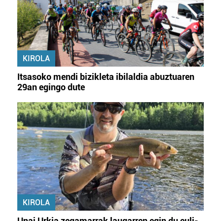
KIROLA
Itsasoko mendi bizikleta ibilaldia abuztuaren
29an egingo dute
KIROLA
Unai Urkia zegamarrak laugarren egin du euli-