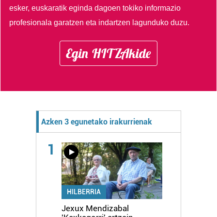
esker, euskaratik eginda dagoen tokiko informazio
profesionala garatzen eta indartzen lagunduko duzu.
Egin HITZAkide
Azken 3 egunetako irakurrienak
1
HILBERRIA
Jexux Mendizabal