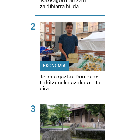
'Kaxkagorri' artzain
zaldibiarra hil da
2
EKONOMIA
Telleria gaztak Donibane
Lohitzuneko azokara iritsi
dira
3