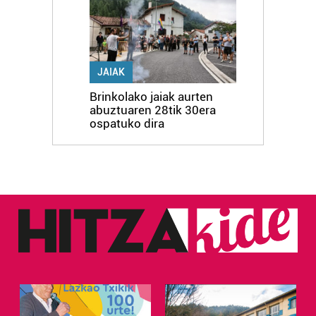
JAIAK
Brinkolako jaiak aurten
abuztuaren 28tik 30era
ospatuko dira