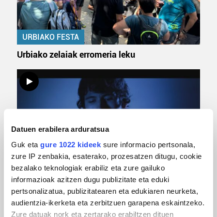
URBIAKO FESTA
Urbiako zelaiak erromeria leku
Datuen erabilera arduratsua
Guk eta
gure 1022 kideek
sure informacio pertsonala,
zure IP zenbakia, esaterako, prozesatzen ditugu, cookie
bezalako teknologiak erabiliz eta zure gailuko
MUSIKA
informazioak azitzen dugu publizitate eta eduki
Odik berria ezagutzeko aukera 'KimiK' eta
pertsonalizatua, publizitatearen eta edukiaren neurketa,
'Amaaaa!' abestiekin
audientzia-ikerketa eta zerbitzuen garapena eskaintzeko.
Zure datuak nork eta zertarako erabiltzen dituen