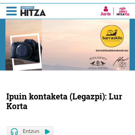
Sartu
Ipuin kontaketa (Legazpi): Lur
Korta