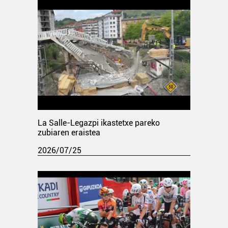
La Salle-Legazpi ikastetxe pareko
zubiaren eraistea
2026/07/25