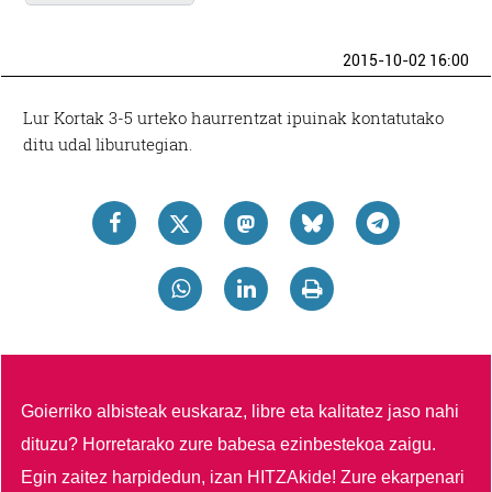
2015-10-02 16:00
Lur Kortak 3-5 urteko haurrentzat ipuinak kontatutako
ditu udal liburutegian.
Goierriko albisteak euskaraz, libre eta kalitatez jaso nahi
dituzu?
Horretarako zure babesa ezinbestekoa zaigu.
Egin zaitez harpidedun, izan HITZAkide!
Zure ekarpenari