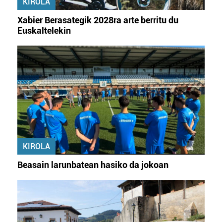
KIROLA
irakurri
Xabier Berasategik 2028ra arte berritu du
Euskaltelekin
KIROLA
Beasain larunbatean hasiko da jokoan