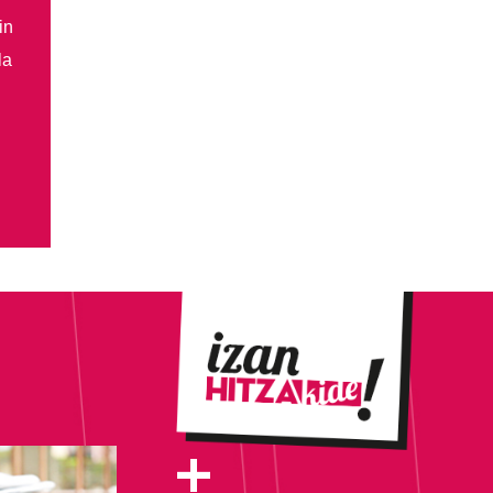
in
la
+