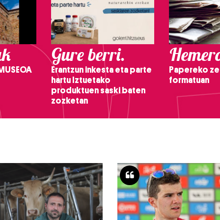
ak
Gure berri.
Hemero
 MUSEOA
Erantzun inkesta eta parte
Papereko ze
hartu Iztuetako
formatuan
produktuen saski baten
zozketan