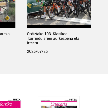
pareko
Ordiziako 103. Klasikoa.
Txirrindularien aurkezpena eta
irteera
2026/07/25