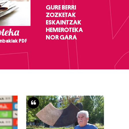
GURE BERRI
ZOZKETAK
ESKAINTZAK
teka
HEMEROTEKA
NOR GARA
nbakiak PDF