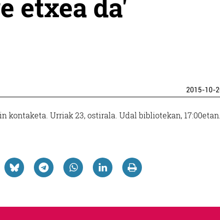
re etxea da'
2015-10-2
 kontaketa. Urriak 23, ostirala. Udal bibliotekan, 17:00etan