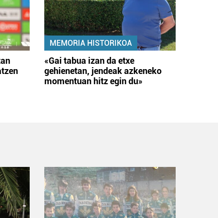
MEMORIA HISTORIKOA
tan
«Gai tabua izan da etxe
atzen
gehienetan, jendeak azkeneko
momentuan hitz egin du»