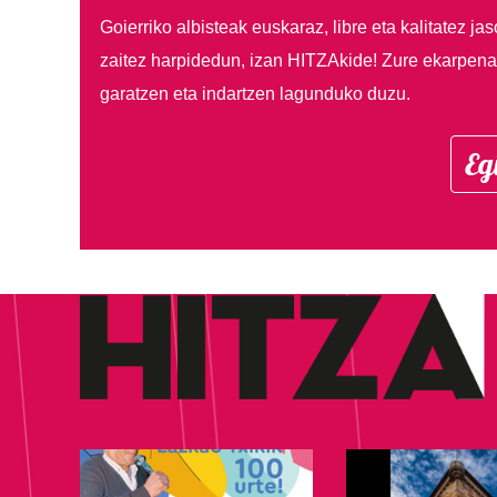
Goierriko albisteak euskaraz, libre eta kalitatez ja
zaitez harpidedun, izan HITZAkide!
Zure ekarpenar
garatzen eta indartzen lagunduko duzu.
Eg