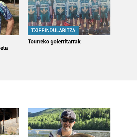
TXIRRINDULARITZA
:
Tourreko goierritarrak
eta
k