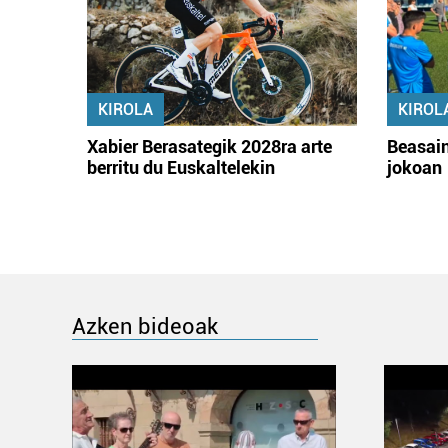
KIROLA
KIROL
Xabier Berasategik 2028ra arte
Beasain
berritu du Euskaltelekin
jokoan
Azken bideoak