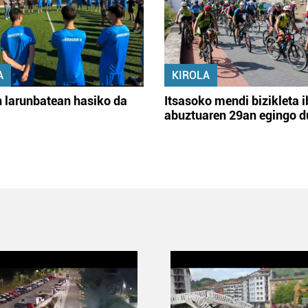
A
KIROLA
 larunbatean hasiko da
Itsasoko mendi bizikleta i
abuztuaren 29an egingo d