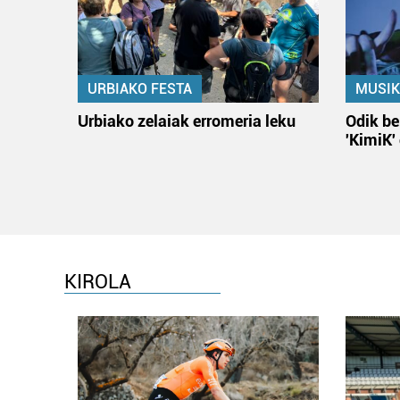
URBIAKO FESTA
MUSIK
Urbiako zelaiak erromeria leku
Odik be
'KimiK'
KIROLA