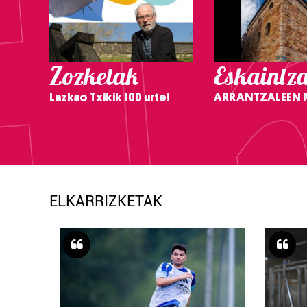
Zozketak
Eskaintz
Lazkao Txikik 100 urte!
ARRANTZALEEN
ELKARRIZKETAK