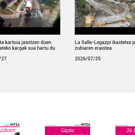
ta kartoia jasotzen duen
La Salle-Legazpi ikastetxe 
ateko kargak sua hartu du
zubiaren eraistea
/27
2026/07/25