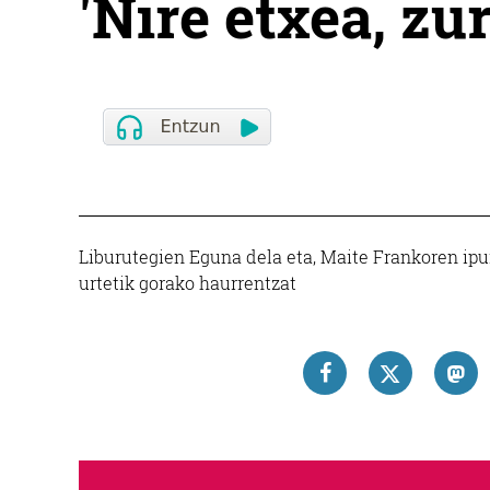
'Nire etxea, zu
Liburutegien Eguna dela eta, Maite Frankoren ipuin
urtetik gorako haurrentzat