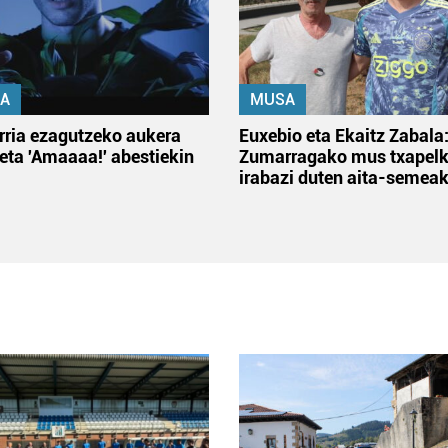
A
MUSA
rria ezagutzeko aukera
Euxebio eta Ekaitz Zabala
 eta 'Amaaaa!' abestiekin
Zumarragako mus txapelk
irabazi duten aita-semea