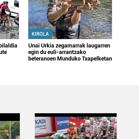
KIROLA
bilaldia
Unai Urkia zegamarrak laugarren
ute
egin du euli-arrantzako
beteranoen Munduko Txapelketan