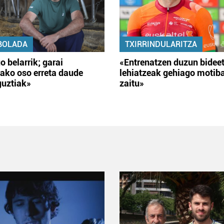
BOLADA
TXIRRINDULARITZA
o belarrik; garai
«Entrenatzen duzun bidee
ako oso erreta daude
lehiatzeak gehiago motib
guztiak»
zaitu»