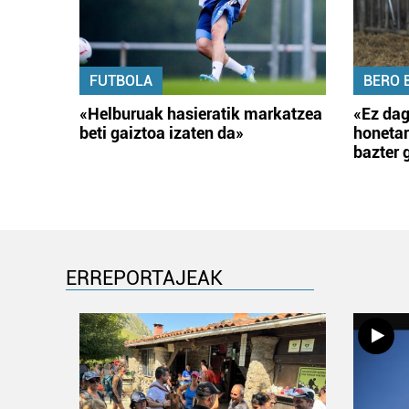
FUTBOLA
BERO 
«Helburuak hasieratik markatzea
«Ez dag
beti gaiztoa izaten da»
honetar
bazter 
ERREPORTAJEAK