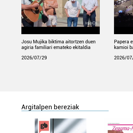
Josu Mujika biktima aitortzen duen
Papera e
agiria familiari emateko ekitaldia
kamioi b
2026/07/29
2026/07
Argitalpen bereziak