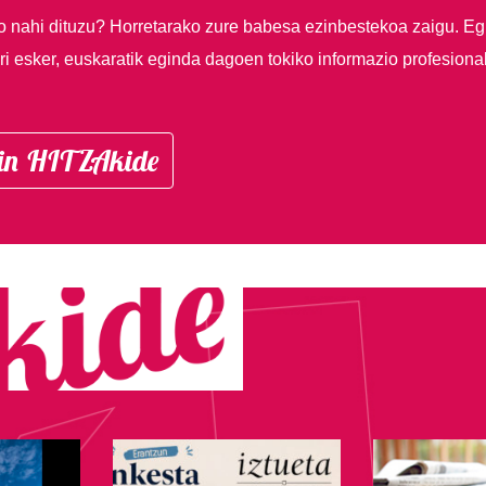
so nahi dituzu?
Horretarako zure babesa ezinbestekoa zaigu. Eg
i esker, euskaratik eginda dagoen tokiko informazio profesiona
in HITZAkide