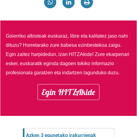
Goierriko albisteak euskaraz, libre eta kalitatez jaso nahi
dituzu?
Horretarako zure babesa ezinbestekoa zaigu.
Egin zaitez harpidedun, izan HITZAkide!
Zure ekarpenari
esker, euskaratik eginda dagoen tokiko informazio
profesionala garatzen eta indartzen lagunduko duzu.
Egin HITZAkide
Azken 3 egunetako irakurrienak