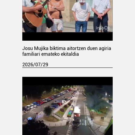
Josu Mujika biktima aitortzen duen agiria
familiari emateko ekitaldia
2026/07/29