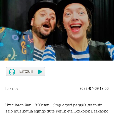
Lazkao
2026-07-09 18:00
Uztailaren 9an, 18:00etan,
Ongi etorri paradisura
ipuin
saio musikatua egingo dute Perlik eta Koxkolok Lazkaoko