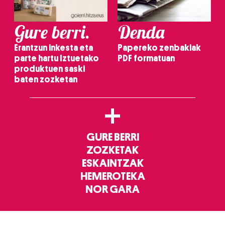
Gure berri.
Denda
Erantzun inkesta eta
Papereko zenbakiak
parte hartu Iztuetako
PDF formatuan
produktuen saski
baten zozketan
+
GURE BERRI
ZOZKETAK
ESKAINTZAK
HEMEROTEKA
NOR GARA