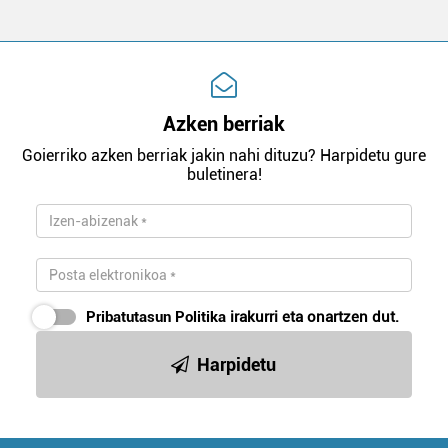
Azken berriak
Goierriko azken berriak jakin nahi dituzu? Harpidetu gure
buletinera!
Pribatutasun Politika
irakurri eta onartzen dut.
Harpidetu