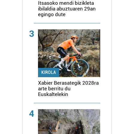
Itsasoko mendi bizikleta
ibilaldia abuztuaren 29an
egingo dute
3
KIROLA
Xabier Berasategik 2028ra
arte berritu du
Euskaltelekin
4