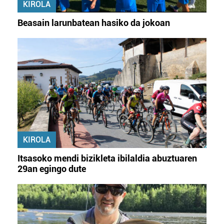
KIROLA
Beasain larunbatean hasiko da jokoan
KIROLA
Itsasoko mendi bizikleta ibilaldia abuztuaren
29an egingo dute