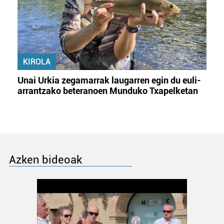
KIROLA
Unai Urkia zegamarrak laugarren egin du euli-
arrantzako beteranoen Munduko Txapelketan
Azken bideoak