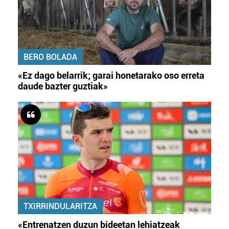
BERO BOLADA
«Ez dago belarrik; garai honetarako oso erreta
daude bazter guztiak»
TXIRRINDULARITZA
«Entrenatzen duzun bideetan lehiatzeak