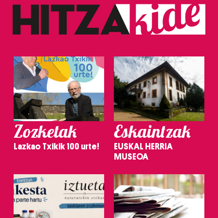
Zozketak
Eskaintzak
Lazkao Txikik 100 urte!
EUSKAL HERRIA
MUSEOA