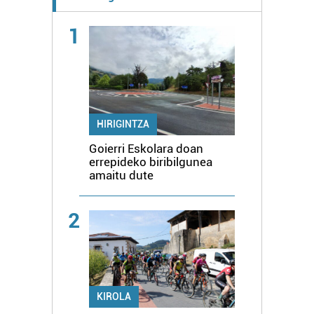
1
HIRIGINTZA
Goierri Eskolara doan
errepideko biribilgunea
amaitu dute
2
KIROLA