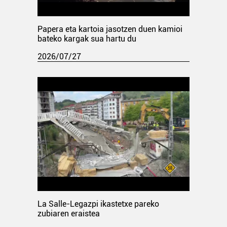
Papera eta kartoia jasotzen duen kamioi
bateko kargak sua hartu du
2026/07/27
La Salle-Legazpi ikastetxe pareko
zubiaren eraistea