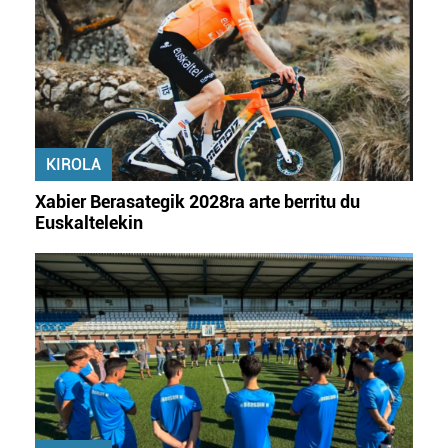
KIROLA
Xabier Berasategik 2028ra arte berritu du
Euskaltelekin