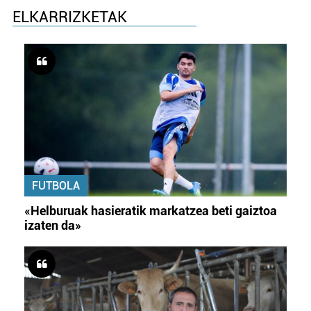
ELKARRIZKETAK
FUTBOLA
«Helburuak hasieratik markatzea beti gaiztoa
izaten da»