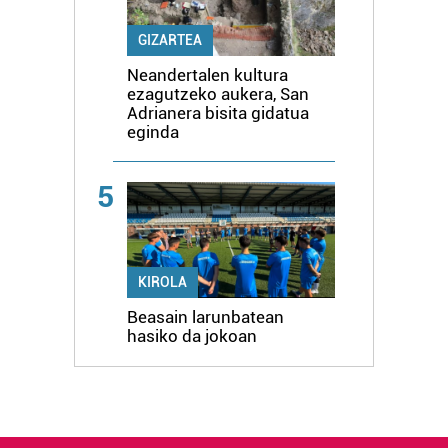
GIZARTEA
Neandertalen kultura
ezagutzeko aukera, San
Adrianera bisita gidatua
eginda
5
KIROLA
Beasain larunbatean
hasiko da jokoan