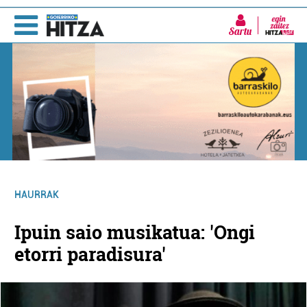
Sartu
HAURRAK
Ipuin saio musikatua: 'Ongi
etorri paradisura'