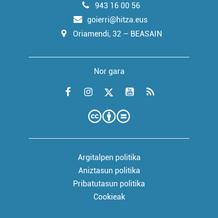
943 16 00 56
goierri@hitza.eus
Oriamendi, 32 – BEASAIN
Nor gara
Argitalpen politika
Aniztasun politika
Pribatutasun politika
Cookieak