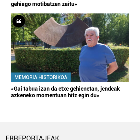
gehiago motibatzen zaitu»
MEMORIA HISTORIKOA
«Gai tabua izan da etxe gehienetan, jendeak
azkeneko momentuan hitz egin du»
ERREPORTAJEAK