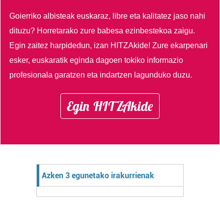
Goierriko albisteak euskaraz, libre eta kalitatez jaso nahi
dituzu?
Horretarako zure babesa ezinbestekoa zaigu.
Egin zaitez harpidedun, izan HITZAkide!
Zure ekarpenari
esker, euskaratik eginda dagoen tokiko informazio
profesionala garatzen eta indartzen lagunduko duzu.
Egin HITZAkide
Azken 3 egunetako irakurrienak