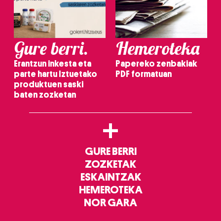
Gure berri.
Hemeroteka
Erantzun inkesta eta
Papereko zenbakiak
parte hartu Iztuetako
PDF formatuan
produktuen saski
baten zozketan
+
GURE BERRI
ZOZKETAK
ESKAINTZAK
HEMEROTEKA
NOR GARA