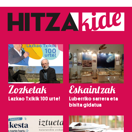
Zozketak
Eskaintzak
Lazkao Txikik 100 urte!
Luberriko sarrera eta
bisita gidatua