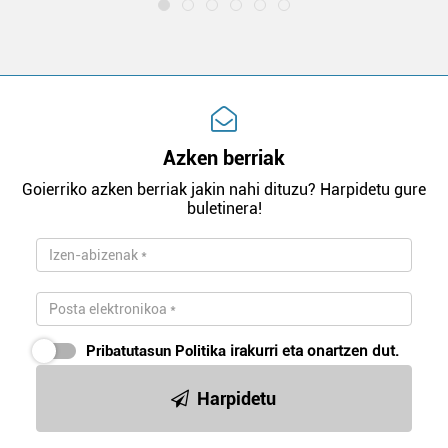
Azken berriak
Goierriko azken berriak jakin nahi dituzu? Harpidetu gure
buletinera!
Pribatutasun Politika
irakurri eta onartzen dut.
Harpidetu