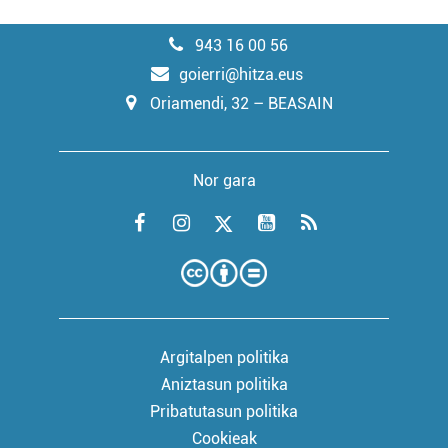
943 16 00 56
goierri@hitza.eus
Oriamendi, 32 – BEASAIN
Nor gara
Argitalpen politika
Aniztasun politika
Pribatutasun politika
Cookieak