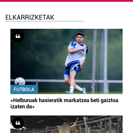
ELKARRIZKETAK
FUTBOLA
«Helburuak hasieratik markatzea beti gaiztoa
izaten da»