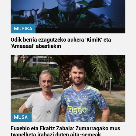
MUSIKA
Odik berria ezagutzeko aukera 'KimiK' eta
'Amaaaa!' abestiekin
MUSA
Euxebio eta Ekaitz Zabala: Zumarragako mus
txapelketa irabazi duten aita-semeak