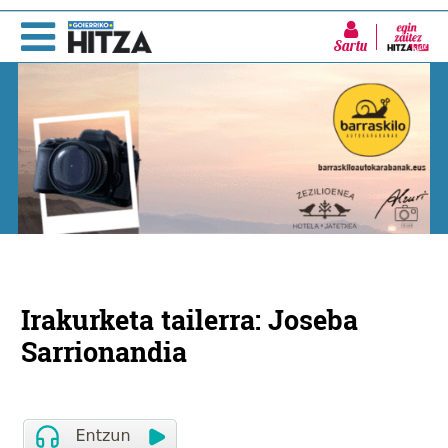
Sartu
Irakurketa tailerra: Joseba
Sarrionandia