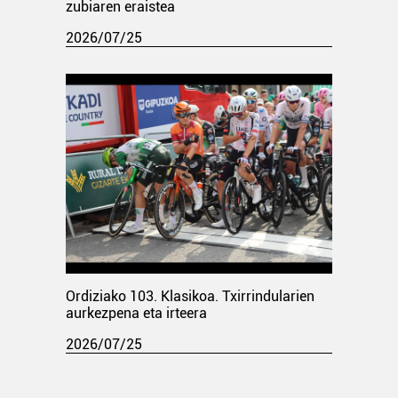
zubiaren eraistea
2026/07/25
Ordiziako 103. Klasikoa. Txirrindularien
aurkezpena eta irteera
2026/07/25