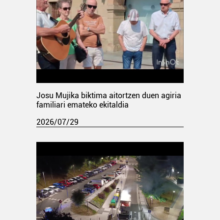
Josu Mujika biktima aitortzen duen agiria
familiari emateko ekitaldia
2026/07/29