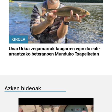
KIROLA
Unai Urkia zegamarrak laugarren egin du euli-
arrantzako beteranoen Munduko Txapelketan
Azken bideoak