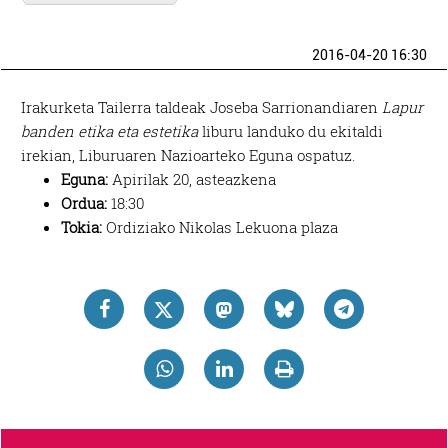
2016-04-20 16:30
Irakurketa Tailerra taldeak Joseba Sarrionandiaren
Lapur
banden etika eta estetika
liburu landuko du ekitaldi
irekian, Liburuaren Nazioarteko Eguna ospatuz.
Eguna:
Apirilak 20, asteazkena
Ordua:
18:30
Tokia:
Ordiziako Nikolas Lekuona plaza