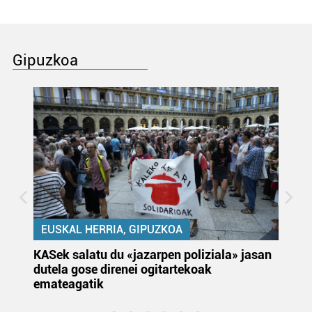
Gipuzkoa
EUSKAL HERRIA, GIPUZKOA
KASek salatu du «jazarpen poliziala» jasan
Pa
dutela gose direnei ogitartekoak
da
emateagatik
«s