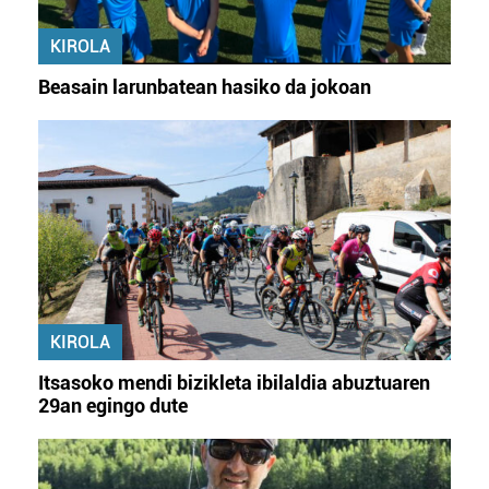
bazkideen zerrenda, beren ustez zein helburutarako
duten interes legitimoa eta horren aurka nola egin
KIROLA
dezakezun ikusteko.
Beasain larunbatean hasiko da jokoan
Lortu zure datu pertsonalak prozesatzeko moduari
buruzko informazio gehiago eta ezarri zure lehentasunak
datuen atalean. Edozein unetan alda edo ken dezakezu
zure baimena Cookieen adierazpenean.
Webgune honek cookie propioak eta hirugarrenen cookie-
fitxategiak erabiltzen ditu. Zure esperientzia eta
zerbitzuak hobetzeko asmoz, cookie teknologiaz
baliatzen gara. Ohar hau onartuz gero, teknologia hori
KIROLA
erabiltzeko baimen esplizitua ematen diguzu.
Gehiago
irakurri
Itsasoko mendi bizikleta ibilaldia abuztuaren
29an egingo dute