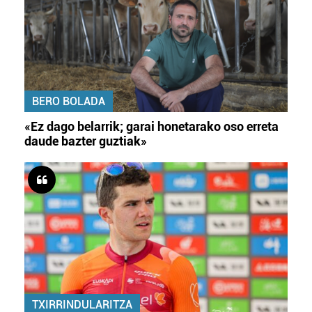
BERO BOLADA
«Ez dago belarrik; garai honetarako oso erreta
daude bazter guztiak»
TXIRRINDULARITZA