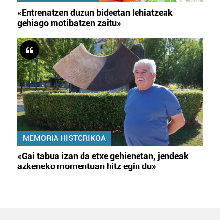
«Entrenatzen duzun bideetan lehiatzeak
gehiago motibatzen zaitu»
MEMORIA HISTORIKOA
«Gai tabua izan da etxe gehienetan, jendeak
azkeneko momentuan hitz egin du»