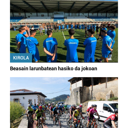
KIROLA
Beasain larunbatean hasiko da jokoan