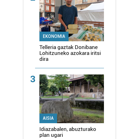
EKONOMIA
Telleria gaztak Donibane
Lohitzuneko azokara iritsi
dira
3
AISIA
Idiazabalen, abuzturako
plan ugari