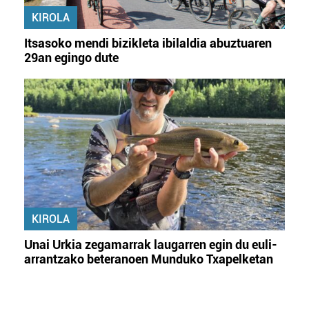
KIROLA
Itsasoko mendi bizikleta ibilaldia abuztuaren
29an egingo dute
KIROLA
Unai Urkia zegamarrak laugarren egin du euli-
arrantzako beteranoen Munduko Txapelketan