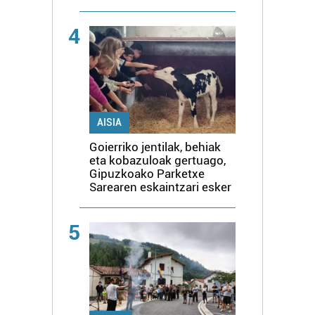
4
AISIA
Goierriko jentilak, behiak
eta kobazuloak gertuago,
Gipuzkoako Parketxe
Sarearen eskaintzari esker
5