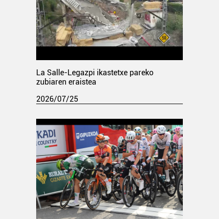
La Salle-Legazpi ikastetxe pareko
zubiaren eraistea
2026/07/25