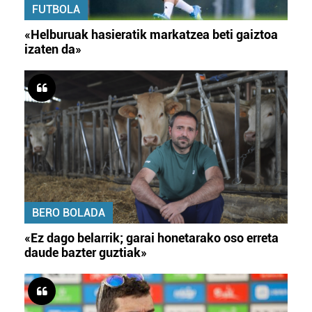
FUTBOLA
«Helburuak hasieratik markatzea beti gaiztoa
izaten da»
BERO BOLADA
«Ez dago belarrik; garai honetarako oso erreta
daude bazter guztiak»