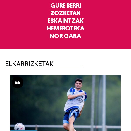
GURE BERRI
ZOZKETAK
ESKAINTZAK
HEMEROTEKA
NOR GARA
ELKARRIZKETAK