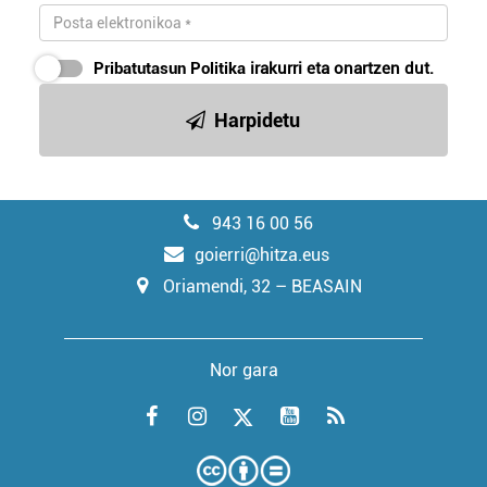
Pribatutasun Politika
irakurri eta onartzen dut.
Harpidetu
943 16 00 56
goierri@hitza.eus
Oriamendi, 32 – BEASAIN
Nor gara