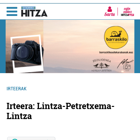
Sartu
IRTEERAK
Irteera: Lintza-Petretxema-
Lintza