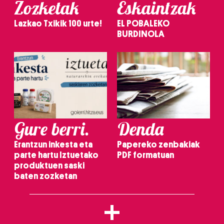
Zozketak
Eskaintzak
Lazkao Txikik 100 urte!
EL POBALEKO
BURDINOLA
Gure berri.
Denda
Erantzun inkesta eta
Papereko zenbakiak
parte hartu Iztuetako
PDF formatuan
produktuen saski
baten zozketan
+