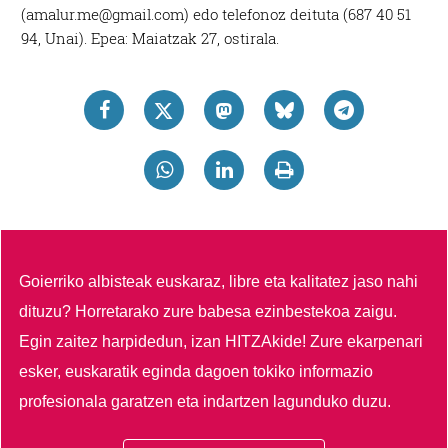
(amalur.me@gmail.com) edo telefonoz deituta (687 40 51
94, Unai). Epea: Maiatzak 27, ostirala.
Goierriko albisteak euskaraz, libre eta kalitatez jaso nahi
dituzu?
Horretarako zure babesa ezinbestekoa zaigu.
Egin zaitez harpidedun, izan HITZAkide!
Zure ekarpenari
esker, euskaratik eginda dagoen tokiko informazio
profesionala garatzen eta indartzen lagunduko duzu.