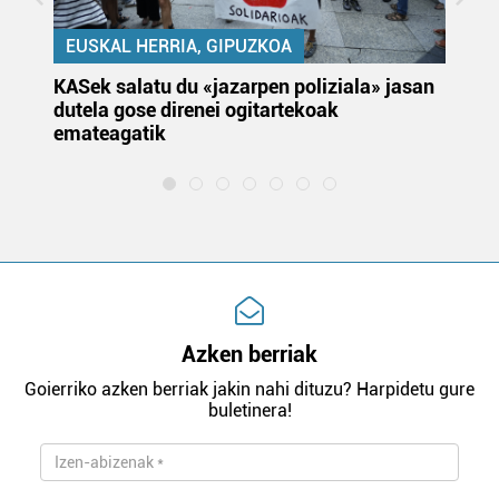
EUSKAL HERRIA, GIPUZKOA
KASek salatu du «jazarpen poliziala» jasan
Pa
dutela gose direnei ogitartekoak
da
emateagatik
«s
Azken berriak
Goierriko azken berriak jakin nahi dituzu? Harpidetu gure
buletinera!