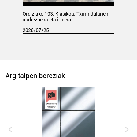
Ordiziako 103. Klasikoa. Txirrindularien
aurkezpena eta irteera
2026/07/25
Argitalpen bereziak