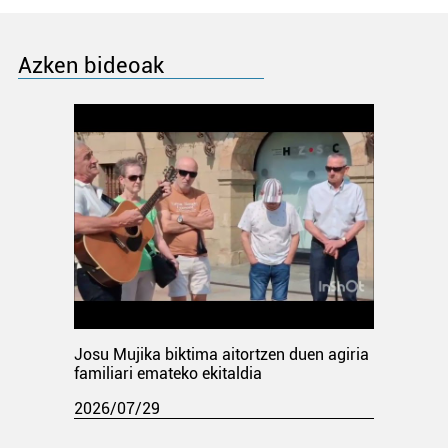
Azken bideoak
Josu Mujika biktima aitortzen duen agiria
familiari emateko ekitaldia
2026/07/29