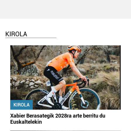
datuen atalean. Edozein unetan alda edo ken dezakezu
zure baimena Cookieen adierazpenean.
Webgune honek cookie propioak eta hirugarrenen cookie-
fitxategiak erabiltzen ditu. Zure esperientzia eta
KIROLA
zerbitzuak hobetzeko asmoz, cookie teknologiaz
baliatzen gara. Ohar hau onartuz gero, teknologia hori
erabiltzeko baimen esplizitua ematen diguzu.
Gehiago
irakurri
KIROLA
Xabier Berasategik 2028ra arte berritu du
Euskaltelekin