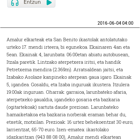
2016-06-04 04:00
Amalur elkarteak eta San Benito ikastolak antolatutako
urteko 17. mendi irteera, bi egunekoa. Ekainaren 4an eta
5ean. Ekainak 4, larunbata: 06:00etan abiatu autobusean,
Itzala paretik. Lintzako aterpetxera iritsi, eta handik
Petretxema mendira (2.369m). Arratsaldean jaitsi, eta
Izabako Asolaze kanpineko aterpean gaua igaro. Ekainak
5, igandea. Gosaldu, eta Izaba inguruak ikustera. Itzulera
19:00ak inguruan. Oharrak: garraioa, larunbateko afaria,
aterpetxeko gaualdia, igandeko gosaria eta bazkaria
(ogitartekoak) sartuta daude prezioan. Larunbateko
hamaiketakoa eta bazkaria norberak eraman behar du,
etxetik, motxilan. Prezioak: 16 urtez behekoentzat 30 euro;
larrientzat, 65-70 euro. Izen-ematea: ikastolako
idazkaritzan (943 88 08 00), Amalur mendi elkartean