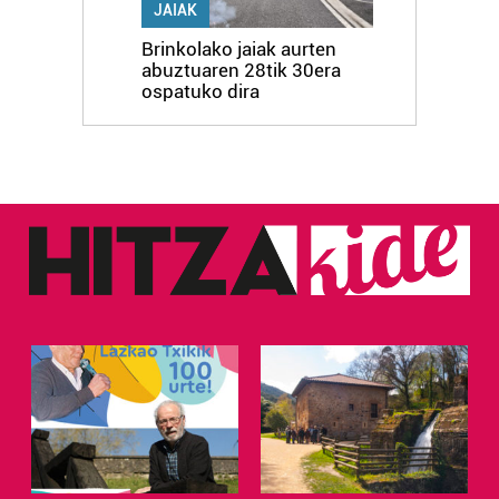
JAIAK
Brinkolako jaiak aurten
abuztuaren 28tik 30era
ospatuko dira