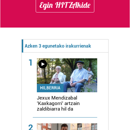
Egin HITZAkide
Azken 3 egunetako irakurrienak
1
HILBERRIA
Jexux Mendizabal
'Kaxkagorri' artzain
zaldibiarra hil da
2