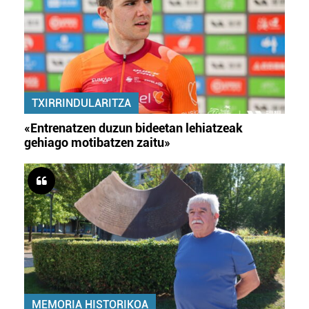
TXIRRINDULARITZA
«Entrenatzen duzun bideetan lehiatzeak
gehiago motibatzen zaitu»
MEMORIA HISTORIKOA