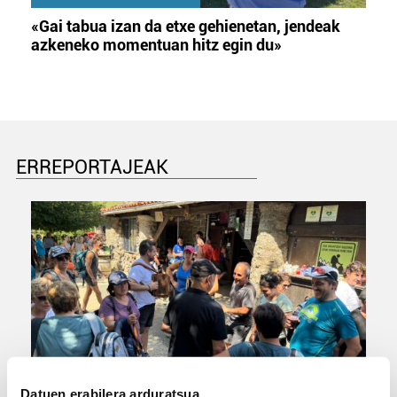
«Gai tabua izan da etxe gehienetan, jendeak
azkeneko momentuan hitz egin du»
ERREPORTAJEAK
URBIAKO FESTA
Datuen erabilera arduratsua