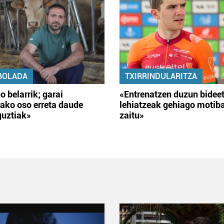
BOLADA
TXIRRINDULARITZA
o belarrik; garai
«Entrenatzen duzun bidee
ako oso erreta daude
lehiatzeak gehiago motib
guztiak»
zaitu»