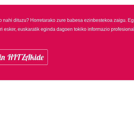
so nahi dituzu?
Horretarako zure babesa ezinbestekoa zaigu. Eg
i esker, euskaratik eginda dagoen tokiko informazio profesiona
in HITZAkide