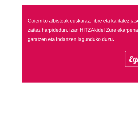
Goierriko albisteak euskaraz, libre eta kalitatez ja
zaitez harpidedun, izan HITZAkide!
Zure ekarpenar
garatzen eta indartzen lagunduko duzu.
Eg