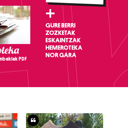
+
GURE BERRI
ZOZKETAK
ESKAINTZAK
teka
HEMEROTEKA
NOR GARA
nbakiak PDF