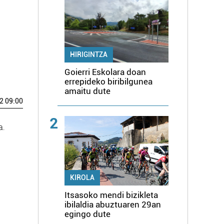
HIRIGINTZA
Goierri Eskolara doan
errepideko biribilgunea
amaitu dute
2 09:00
2
a.
KIROLA
Itsasoko mendi bizikleta
ibilaldia abuztuaren 29an
egingo dute