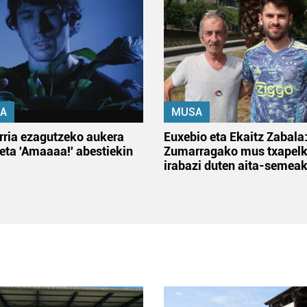
A
MUSA
rria ezagutzeko aukera
Euxebio eta Ekaitz Zabala
 eta 'Amaaaa!' abestiekin
Zumarragako mus txapelk
irabazi duten aita-semea