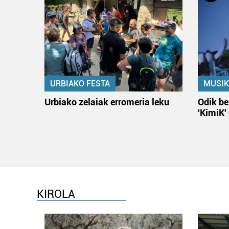
URBIAKO FESTA
MUSIK
Urbiako zelaiak erromeria leku
Odik be
'KimiK'
KIROLA