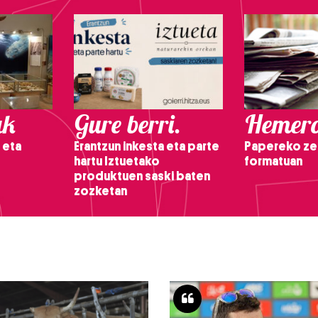
ak
Gure berri.
Hemero
 eta
Erantzun inkesta eta parte
Papereko ze
hartu Iztuetako
formatuan
produktuen saski baten
zozketan