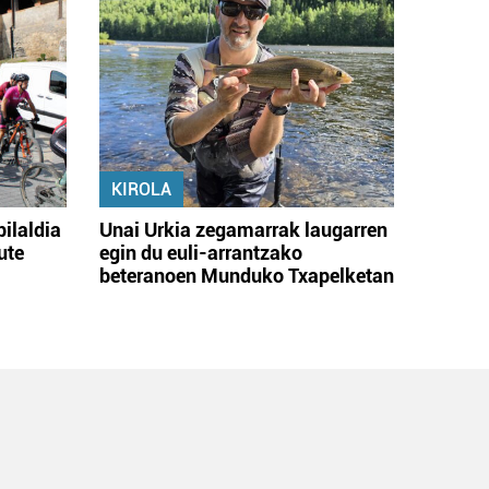
KIROLA
bilaldia
Unai Urkia zegamarrak laugarren
ute
egin du euli-arrantzako
beteranoen Munduko Txapelketan