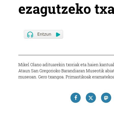
ezagutzeko tx
Mikel Olano adituarekin txoriak eta haien kantua
Ataun San Gregorioko Barandiaran Museotik abiatu
museoan. Gero txangoa. Primastikoak eramateko