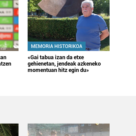
MEMORIA HISTORIKOA
tan
«Gai tabua izan da etxe
atzen
gehienetan, jendeak azkeneko
momentuan hitz egin du»