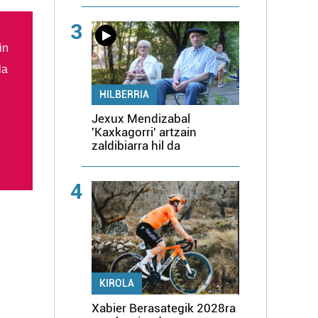
3
in
la
HILBERRIA
Jexux Mendizabal
'Kaxkagorri' artzain
zaldibiarra hil da
4
KIROLA
Xabier Berasategik 2028ra