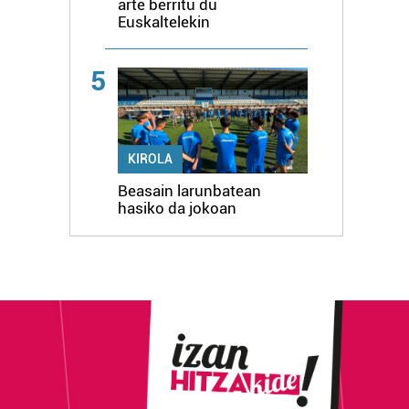
arte berritu du
Euskaltelekin
5
KIROLA
Beasain larunbatean
hasiko da jokoan