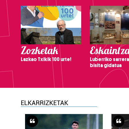
Zozketak
Eskaintz
Lazkao Txikik 100 urte!
Luberriko sarrera
bisita gidatua
ELKARRIZKETAK