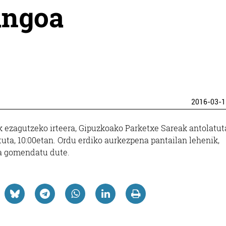
angoa
2016-03-1
k ezagutzeko irteera, Gipuzkoako Parketxe Sareak antolatut
ta, 10:00etan. Ordu erdiko aurkezpena pantailan lehenik,
a gomendatu dute.