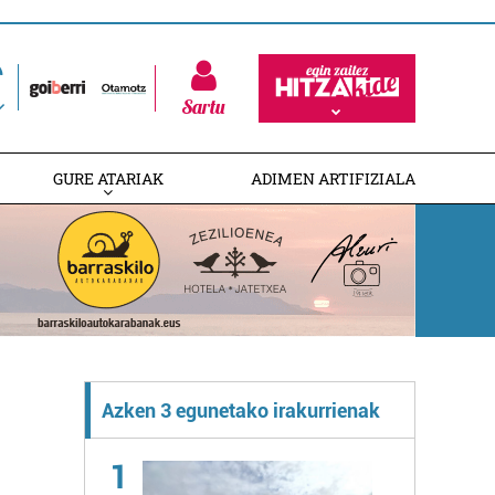
Sartu
GURE ATARIAK
ADIMEN ARTIFIZIALA
Azken 3 egunetako irakurrienak
1