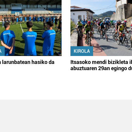
A
KIROLA
 larunbatean hasiko da
Itsasoko mendi bizikleta i
abuztuaren 29an egingo d