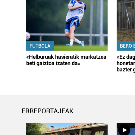
FUTBOLA
BERO 
«Helburuak hasieratik markatzea
«Ez dag
beti gaiztoa izaten da»
honetar
bazter 
ERREPORTAJEAK