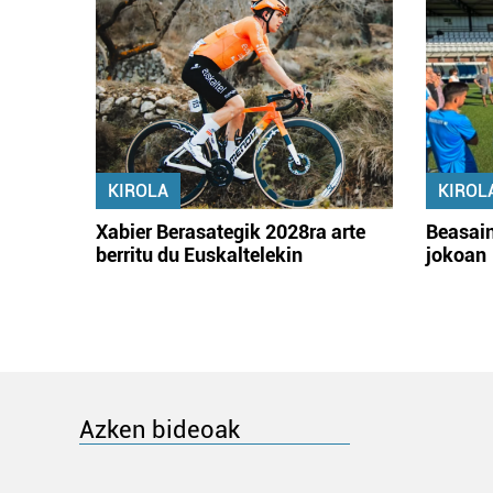
KIROLA
KIROL
Xabier Berasategik 2028ra arte
Beasain
berritu du Euskaltelekin
jokoan
Azken bideoak