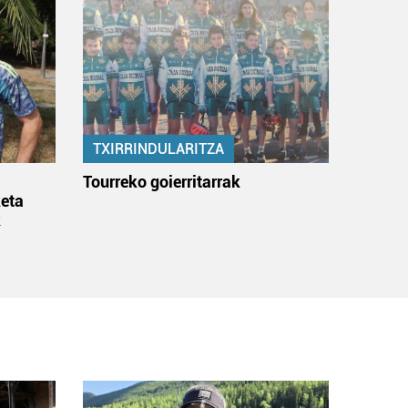
TXIRRINDULARITZA
:
Tourreko goierritarrak
eta
k