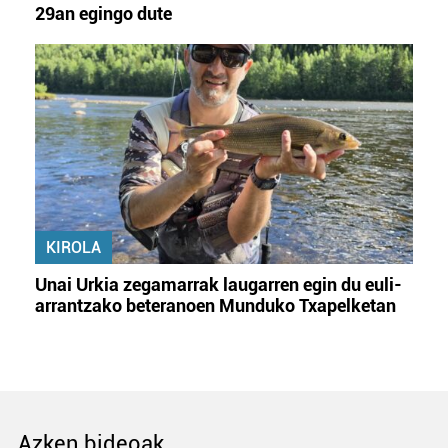
29an egingo dute
KIROLA
Unai Urkia zegamarrak laugarren egin du euli-
arrantzako beteranoen Munduko Txapelketan
Azken bideoak