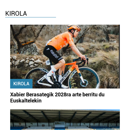
KIROLA
KIROLA
Xabier Berasategik 2028ra arte berritu du
Euskaltelekin