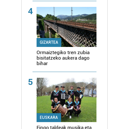
4
GIZARTEA
Ormaiztegiko tren zubia
bisitatzeko aukera dago
bihar
5
EUSKARA
Eingo taldeak musika eta