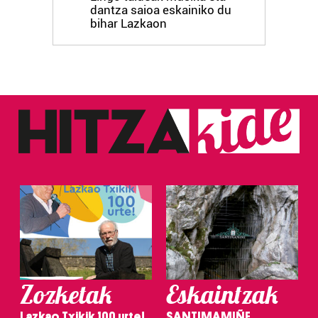
dantza saioa eskainiko du
bihar Lazkaon
Zozketak
Eskaintzak
Lazkao Txikik 100 urte!
SANTIMAMIÑE