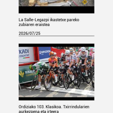
La Salle-Legazpi ikastetxe pareko
zubiaren eraistea
2026/07/25
Ordiziako 103. Klasikoa. Txirrindularien
aurkezpena eta irteera