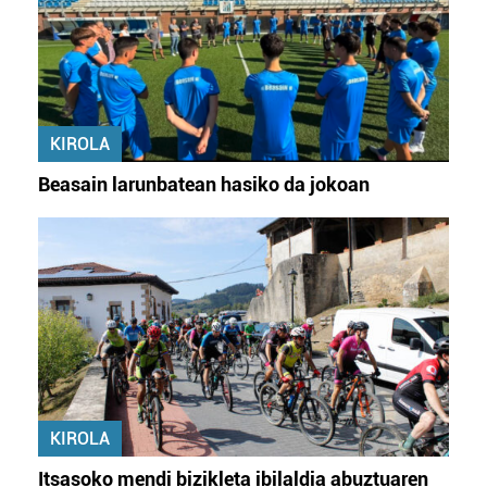
KIROLA
Beasain larunbatean hasiko da jokoan
KIROLA
Itsasoko mendi bizikleta ibilaldia abuztuaren