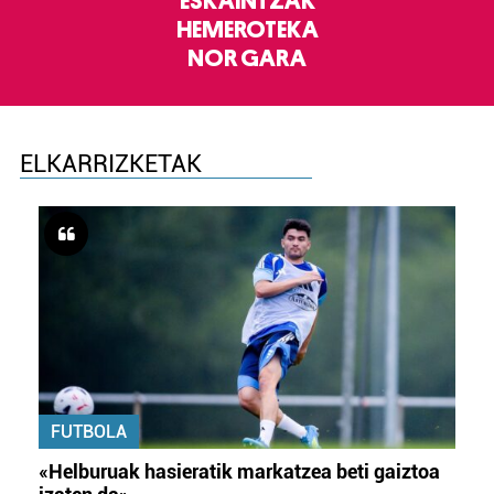
ESKAINTZAK
HEMEROTEKA
NOR GARA
ELKARRIZKETAK
FUTBOLA
«Helburuak hasieratik markatzea beti gaiztoa