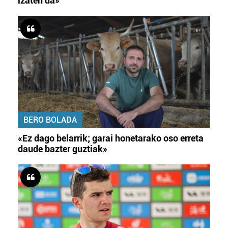
izaten da»
BERO BOLADA
«Ez dago belarrik; garai honetarako oso erreta
daude bazter guztiak»