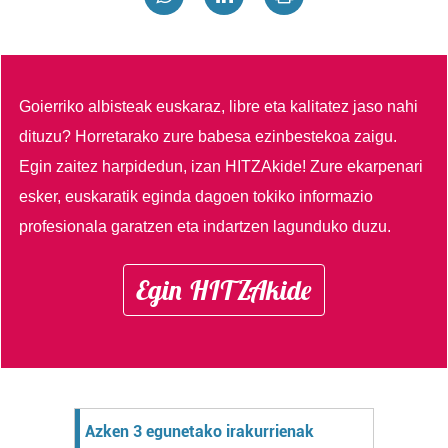
Goierriko albisteak euskaraz, libre eta kalitatez jaso nahi
dituzu?
Horretarako zure babesa ezinbestekoa zaigu.
Egin zaitez harpidedun, izan HITZAkide!
Zure ekarpenari
esker, euskaratik eginda dagoen tokiko informazio
profesionala garatzen eta indartzen lagunduko duzu.
Egin HITZAkide
Azken 3 egunetako irakurrienak