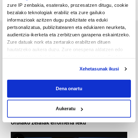
zure IP zenbakia, esaterako, prozesatzen ditugu, cookie
bezalako teknologiak erabiliz eta zure gailuko
informazioak azitzen dugu publizitate eta eduki
pertsonalizatua, publizitatearen eta edukiaren neurketa,
audientzia-ikerketa eta zerbitzuen garapena eskaintzeko.
ERREPORTAJEAK
Zure datuak nork eta zertarako erabiltzen dituen
hautatzeko aukera duzu. Zure onespena aldatzen edo
deuseztatzen ahal duzu edozein momentutan, Cookie
deklaraziotik edo Privacy triggerean klikatuz.
Xehetasunak ikusi
If you allow, we would also like to:
Collect information about your geographical
Dena onartu
location which can be accurate to within several
meters
Aukeratu
Identify your device by actively scanning it for
URBIAKO FESTA
specific characteristics (fingerprinting)
Urbiako zelaiak erromeria leku
Find out more about how your personal data is processed
and set your preferences in the
details section
.