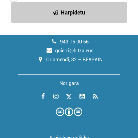
Harpidetu
943 16 00 56
goierri@hitza.eus
Oriamendi, 32 – BEASAIN
Nor gara
Argitalpen politika