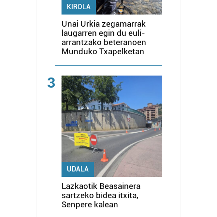
KIROLA
Unai Urkia zegamarrak
laugarren egin du euli-
arrantzako beteranoen
Munduko Txapelketan
3
UDALA
Lazkaotik Beasainera
sartzeko bidea itxita,
Senpere kalean