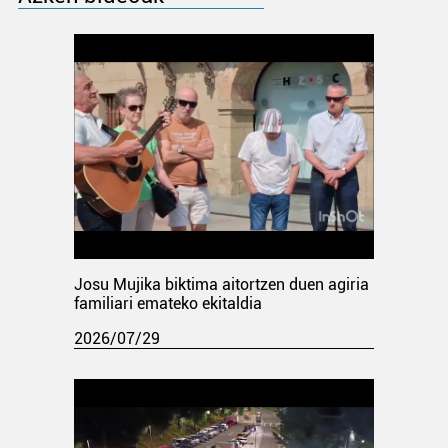
Josu Mujika biktima aitortzen duen agiria
familiari emateko ekitaldia
2026/07/29