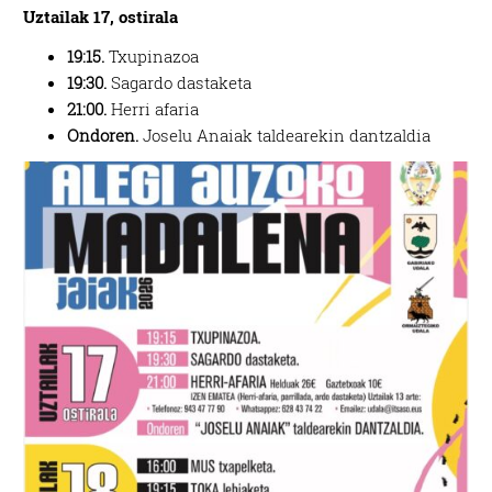
Uztailak 17, ostirala
19:15.
Txupinazoa
19:30.
Sagardo dastaketa
21:00.
Herri afaria
Ondoren.
Joselu Anaiak taldearekin dantzaldia