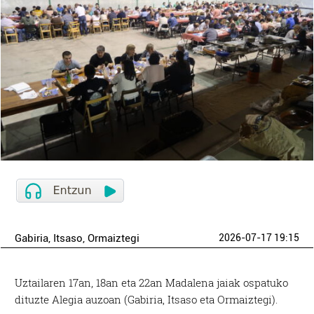
Gabiria
, Itsaso
, Ormaiztegi
2026-07-17 19:15
Uztailaren 17an, 18an eta 22an Madalena jaiak ospatuko
dituzte Alegia auzoan (Gabiria, Itsaso eta Ormaiztegi).