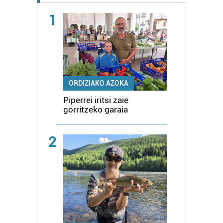
1
ORDIZIAKO AZOKA
Piperrei iritsi zaie
gorritzeko garaia
2