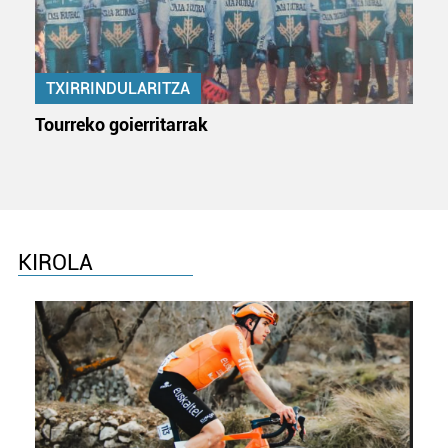
TXIRRINDULARITZA
Tourreko goierritarrak
KIROLA