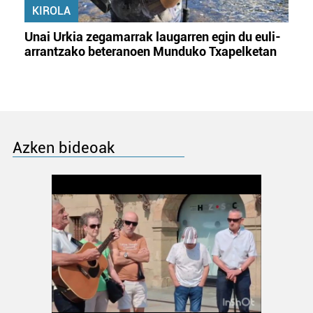
KIROLA
Unai Urkia zegamarrak laugarren egin du euli-
arrantzako beteranoen Munduko Txapelketan
Azken bideoak