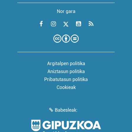
Nor gara
Argitalpen politika
Aniztasun politika
Pribatutasun politika
Cookieak
Babesleak: