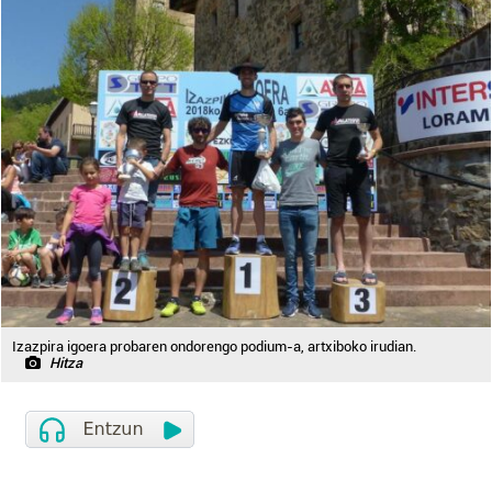
Izazpira igoera probaren ondorengo podium-a, artxiboko irudian.
Hitza