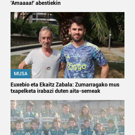
'Amaaaa!' abestiekin
Lortu zure datu pertsonalak prozesatzeko moduari
buruzko informazio gehiago eta ezarri zure lehentasunak
datuen atalean. Edozein unetan alda edo ken dezakezu
zure baimena Cookieen adierazpenean.
Webgune honek cookie propioak eta hirugarrenen cookie-
fitxategiak erabiltzen ditu. Zure esperientzia eta
zerbitzuak hobetzeko asmoz, cookie teknologiaz
baliatzen gara. Ohar hau onartuz gero, teknologia hori
MUSA
erabiltzeko baimen esplizitua ematen diguzu.
Gehiago
irakurri
Euxebio eta Ekaitz Zabala: Zumarragako mus
txapelketa irabazi duten aita-semeak