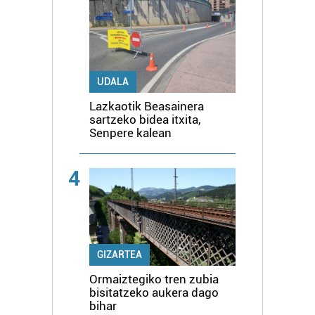
UDALA
Lazkaotik Beasainera
sartzeko bidea itxita,
Senpere kalean
4
GIZARTEA
Ormaiztegiko tren zubia
bisitatzeko aukera dago
bihar