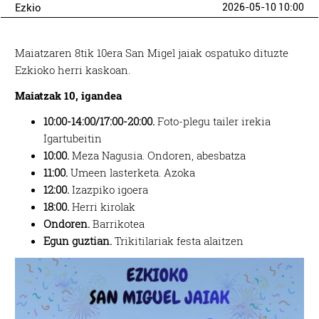
Ezkio
2026-05-10 10:00
Maiatzaren 8tik 10era San Migel jaiak ospatuko dituzte
Ezkioko herri kaskoan.
Maiatzak 10, igandea
10:00-14:00/17:00-20:00.
Foto-plegu tailer irekia
Igartubeitin
10:00.
Meza Nagusia. Ondoren, abesbatza
11:00.
Umeen lasterketa. Azoka
12:00.
Izazpiko igoera
18:00.
Herri kirolak
Ondoren.
Barrikotea
Egun guztian.
Trikitilariak festa alaitzen