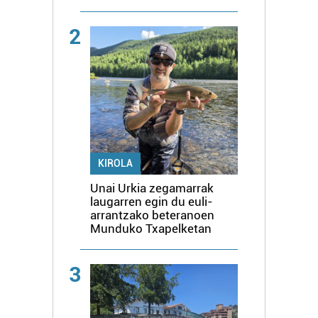
2
KIROLA
Unai Urkia zegamarrak
laugarren egin du euli-
arrantzako beteranoen
Munduko Txapelketan
3