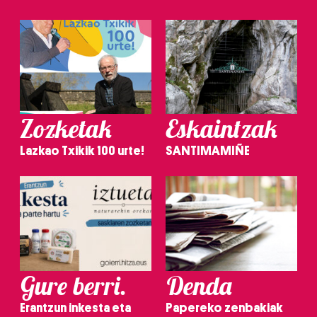
Zozketak
Eskaintzak
Lazkao Txikik 100 urte!
SANTIMAMIÑE
Gure berri.
Denda
Erantzun inkesta eta
Papereko zenbakiak