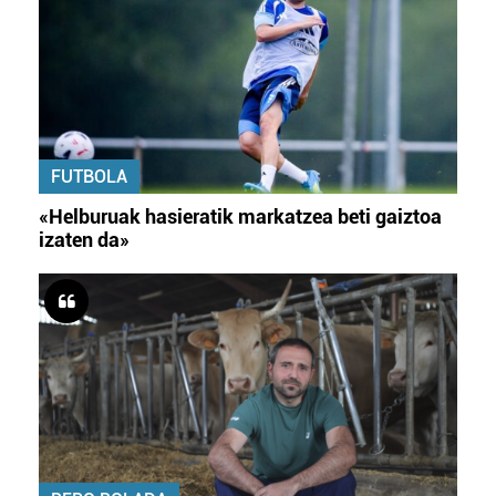
FUTBOLA
«Helburuak hasieratik markatzea beti gaiztoa
izaten da»