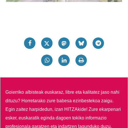
Goierriko albisteak euskaraz, libre eta kalitatez jaso nahi
dituzu?
Horretarako zure babesa ezinbestekoa zaigu.
Egin zaitez harpidedun, izan HITZAkide!
Zure ekarpenari
esker, euskaratik eginda dagoen tokiko informazio
profesionala garatzen eta indartzen lagunduko duzu.