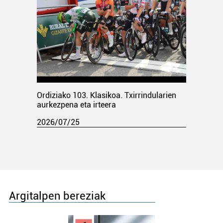
Ordiziako 103. Klasikoa. Txirrindularien
aurkezpena eta irteera
2026/07/25
Argitalpen bereziak