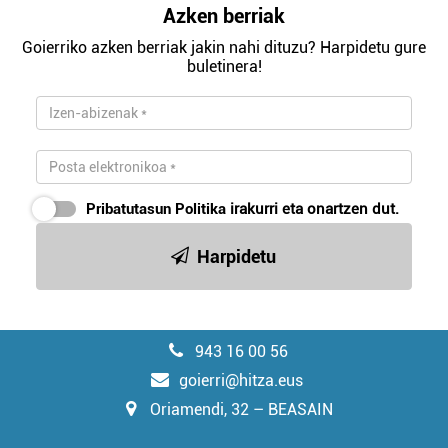
Azken berriak
Goierriko azken berriak jakin nahi dituzu? Harpidetu gure
buletinera!
Pribatutasun Politika
irakurri eta onartzen dut.
Harpidetu
943 16 00 56
goierri@hitza.eus
Oriamendi, 32 – BEASAIN