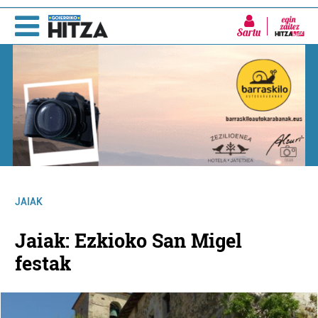
Sartu
JAIAK
Jaiak: Ezkioko San Migel
festak