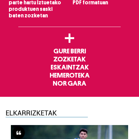
parte hartu Iztuetako
PDF formatuan
produktuen saski
baten zozketan
+
GURE BERRI
ZOZKETAK
ESKAINTZAK
HEMEROTEKA
NOR GARA
ELKARRIZKETAK