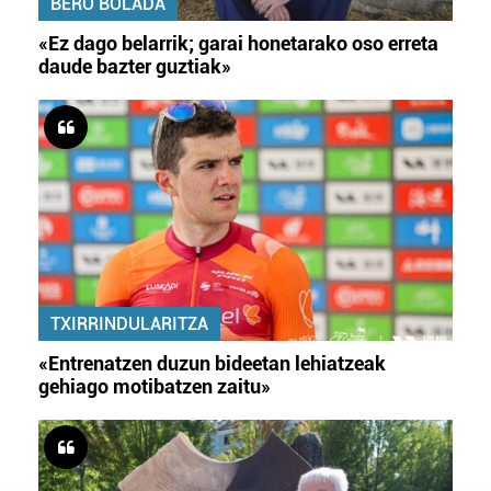
BERO BOLADA
«Ez dago belarrik; garai honetarako oso erreta
daude bazter guztiak»
TXIRRINDULARITZA
«Entrenatzen duzun bideetan lehiatzeak
gehiago motibatzen zaitu»