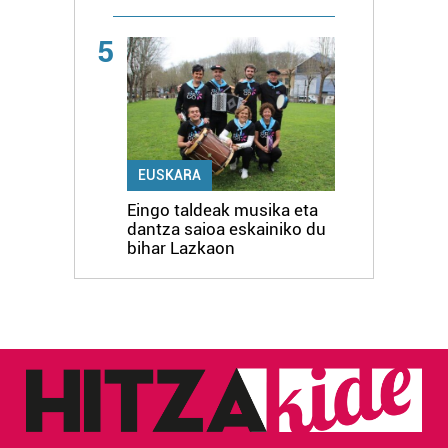
5
EUSKARA
Eingo taldeak musika eta
dantza saioa eskainiko du
bihar Lazkaon