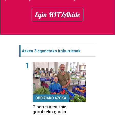
Egin HITZAkide
Azken 3 egunetako irakurrienak
1
ORDIZIAKO AZOKA
Piperrei iritsi zaie
gorritzeko garaia