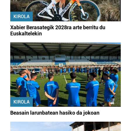
KIROLA
Xabier Berasategik 2028ra arte berritu du
Euskaltelekin
KIROLA
Beasain larunbatean hasiko da jokoan