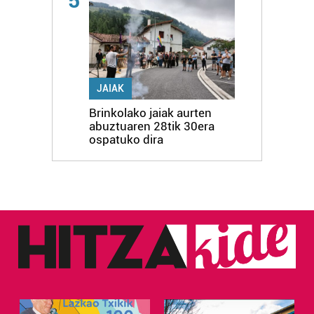
5
JAIAK
Brinkolako jaiak aurten
abuztuaren 28tik 30era
ospatuko dira