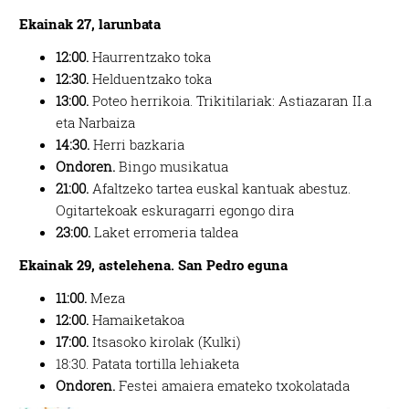
Ekainak 27, larunbata
12:00.
Haurrentzako toka
12:30.
Helduentzako toka
13:00.
Poteo herrikoia. Trikitilariak: Astiazaran II.a
eta Narbaiza
14:30.
Herri bazkaria
Ondoren.
Bingo musikatua
21:00.
Afaltzeko tartea euskal kantuak abestuz.
Ogitartekoak eskuragarri egongo dira
23:00.
Laket erromeria taldea
Ekainak 29, astelehena. San Pedro eguna
11:00.
Meza
12:00.
Hamaiketakoa
17:00.
Itsasoko kirolak (Kulki)
18:30. Patata tortilla lehiaketa
Ondoren.
Festei amaiera emateko txokolatada