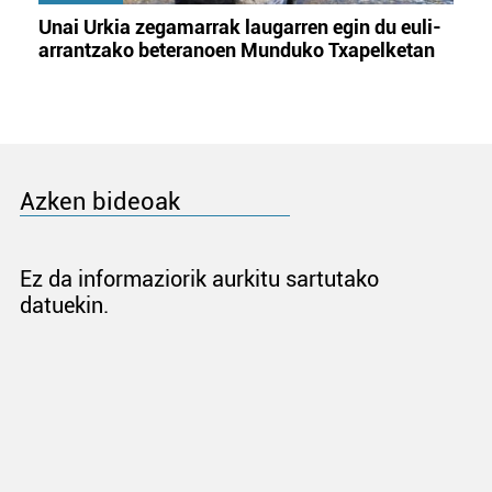
Unai Urkia zegamarrak laugarren egin du euli-
arrantzako beteranoen Munduko Txapelketan
Azken bideoak
Ez da informaziorik aurkitu sartutako
datuekin.