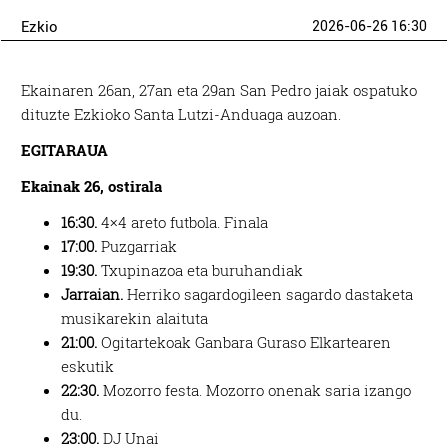
Ezkio
2026-06-26 16:30
Ekainaren 26an, 27an eta 29an San Pedro jaiak ospatuko
dituzte Ezkioko Santa Lutzi-Anduaga auzoan.
EGITARAUA
Ekainak 26, ostirala
16:30.
4×4 areto futbola. Finala
17:00.
Puzgarriak
19:30.
Txupinazoa eta buruhandiak
Jarraian.
Herriko sagardogileen sagardo dastaketa
musikarekin alaituta
21:00.
Ogitartekoak Ganbara Guraso Elkartearen
eskutik
22:30.
Mozorro festa. Mozorro onenak saria izango
du.
23:00.
DJ Unai