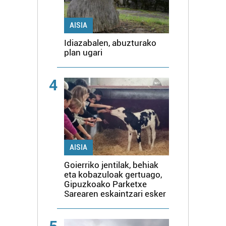
AISIA
Idiazabalen, abuzturako
plan ugari
4
AISIA
Goierriko jentilak, behiak
eta kobazuloak gertuago,
Gipuzkoako Parketxe
Sarearen eskaintzari esker