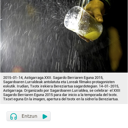
2015-01-14, Astigarraga.XXII. Sagardo Berriaren Eguna 2015,
Sagardoaren Lurraldeak antolatuta eta Loreak filmako protagonisten
eskutik. Irudian, Txotx irekiera Bereziartua sagardotegian. 14-01-2015,
Astigarraga. Organizado por Sagardoaren Lurraldea, se celebrar· el XXII
Sagardo Berriaren Eguna 2015 para dar inicio a la temporada del txotx.
Txoxt eguna En la imagen, apertura del txotx en la sidrerÌa Bereziartua.