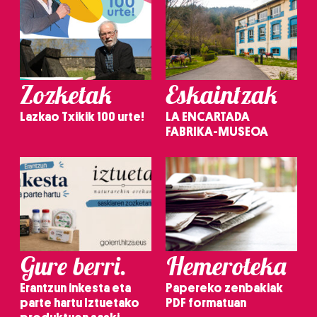
Zozketak
Eskaintzak
Lazkao Txikik 100 urte!
LA ENCARTADA
FABRIKA-MUSEOA
Gure berri.
Hemeroteka
Erantzun inkesta eta
Papereko zenbakiak
parte hartu Iztuetako
PDF formatuan