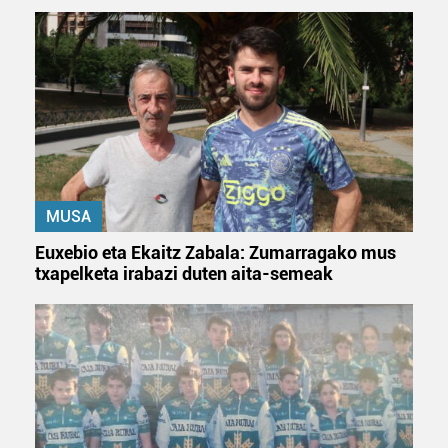
MUSA
Euxebio eta Ekaitz Zabala: Zumarragako mus
txapelketa irabazi duten aita-semeak