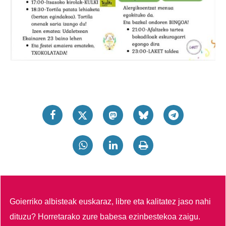
Goierriko albisteak euskaraz, libre eta kalitatez jaso nahi
dituzu?
Horretarako zure babesa ezinbestekoa zaigu.