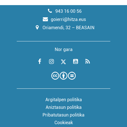
943 16 00 56
goierri@hitza.eus
Oriamendi, 32 – BEASAIN
Nor gara
Argitalpen politika
Aniztasun politika
Pribatutasun politika
Cookieak