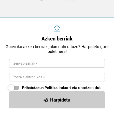
Azken berriak
Goierriko azken berriak jakin nahi dituzu? Harpidetu gure
buletinera!
Pribatutasun Politika
irakurri eta onartzen dut.
Harpidetu