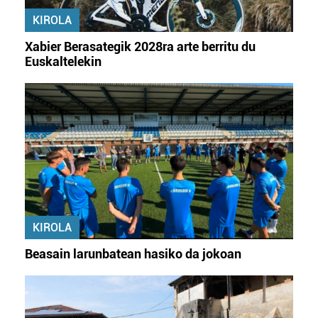
KIROLA
Xabier Berasategik 2028ra arte berritu du
Euskaltelekin
KIROLA
Beasain larunbatean hasiko da jokoan