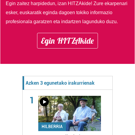
Egin zaitez harpidedun, izan HITZAkide!
Zure ekarpenari
esker, euskaratik eginda dagoen tokiko informazio
profesionala garatzen eta indartzen lagunduko duzu.
Egin HITZAkide
Azken 3 egunetako irakurrienak
1
HILBERRIA