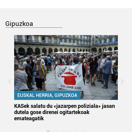
Gipuzkoa
EUSKAL HERRIA, GIPUZKOA
KASek salatu du «jazarpen poliziala» jasan
Pa
dutela gose direnei ogitartekoak
da
emateagatik
«s