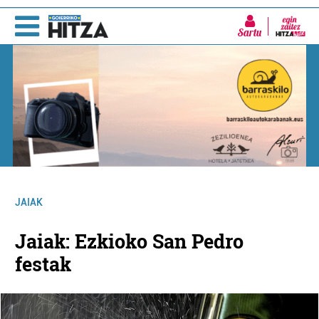
Sartu
JAIAK
Jaiak: Ezkioko San Pedro
festak