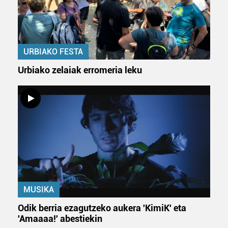
URBIAKO FESTA
Urbiako zelaiak erromeria leku
MUSIKA
Odik berria ezagutzeko aukera 'KimiK' eta
'Amaaaa!' abestiekin