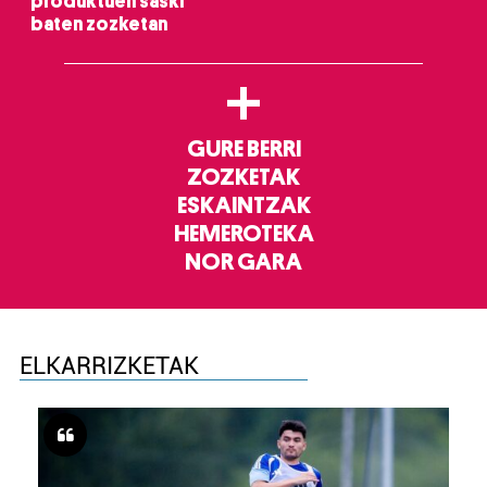
produktuen saski
baten zozketan
+
GURE BERRI
ZOZKETAK
ESKAINTZAK
HEMEROTEKA
NOR GARA
ELKARRIZKETAK