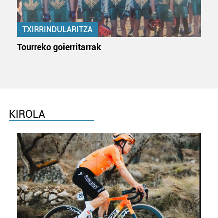
TXIRRINDULARITZA
Tourreko goierritarrak
KIROLA