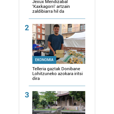
Jexux Mendizabal
'Kaxkagorri' artzain
zaldibiarra hil da
2
EKONOMIA
Telleria gaztak Donibane
Lohitzuneko azokara iritsi
dira
3