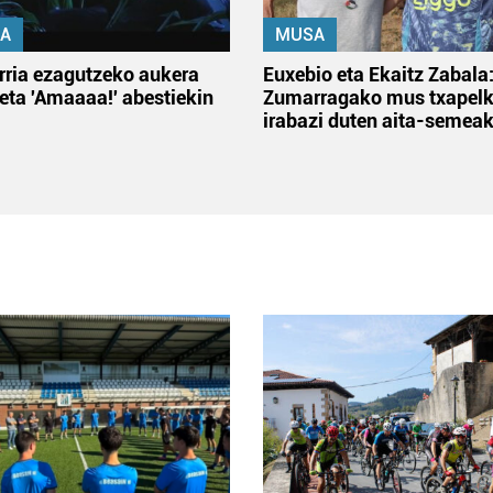
A
MUSA
rria ezagutzeko aukera
Euxebio eta Ekaitz Zabala
 eta 'Amaaaa!' abestiekin
Zumarragako mus txapelk
irabazi duten aita-semea