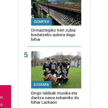
GIZARTEA
Ormaiztegiko tren zubia
bisitatzeko aukera dago
bihar
5
EUSKARA
Eingo taldeak musika eta
dantza saioa eskainiko du
in
bihar Lazkaon
la