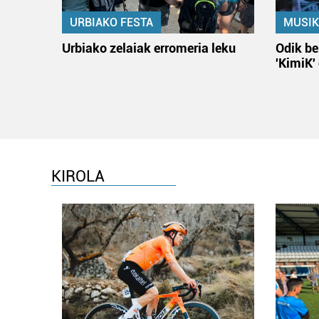
URBIAKO FESTA
MUSIK
Urbiako zelaiak erromeria leku
Odik be
'KimiK'
KIROLA