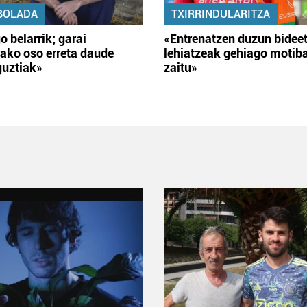
BOLADA
TXIRRINDULARITZA
o belarrik; garai
«Entrenatzen duzun bidee
ako oso erreta daude
lehiatzeak gehiago motib
guztiak»
zaitu»