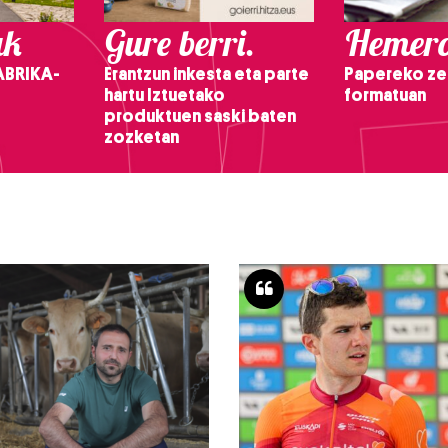
ak
Gure berri.
Hemero
ABRIKA-
Erantzun inkesta eta parte
Papereko ze
hartu Iztuetako
formatuan
produktuen saski baten
zozketan