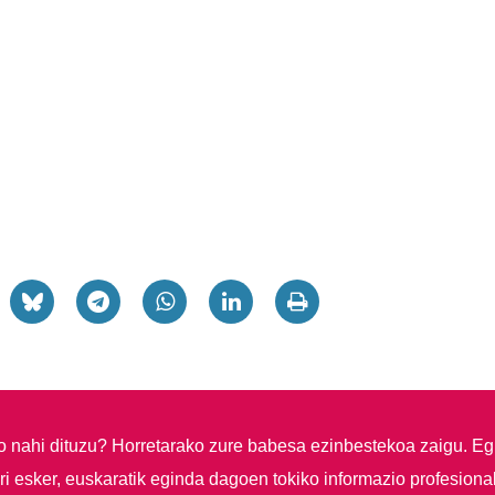
so nahi dituzu?
Horretarako zure babesa ezinbestekoa zaigu. Eg
i esker, euskaratik eginda dagoen tokiko informazio profesiona