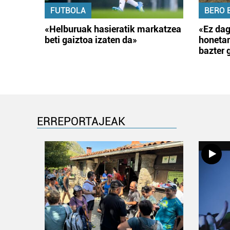
FUTBOLA
BERO 
«Helburuak hasieratik markatzea
«Ez dag
beti gaiztoa izaten da»
honetar
bazter 
ERREPORTAJEAK