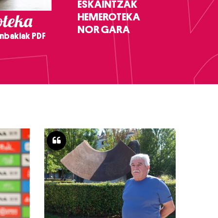
ESKAINTZAK
teka
HEMEROTEKA
NOR GARA
nbakiak PDF