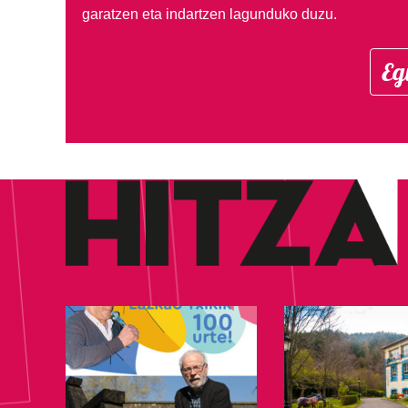
garatzen eta indartzen lagunduko duzu.
Eg