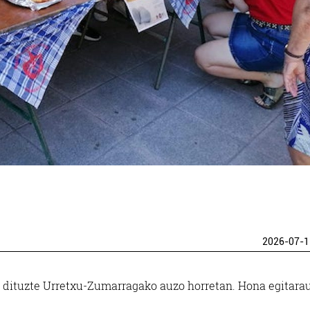
2026-07-1
ko dituzte Urretxu-Zumarragako auzo horretan. Hona egitarau