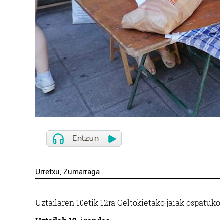
Urretxu
, Zumarraga
Uztailaren 10etik 12ra Geltokietako jaiak ospatu