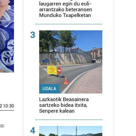
laugarren egin du euli-
arrantzako beteranoen
Munduko Txapelketan
3
UDALA
Lazkaotik Beasainera
sartzeko bidea itxita,
2 10:30
Senpere kalean
a:
4