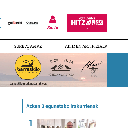
Sartu
GURE ATARIAK
ADIMEN ARTIFIZIALA
Azken 3 egunetako irakurrienak
1