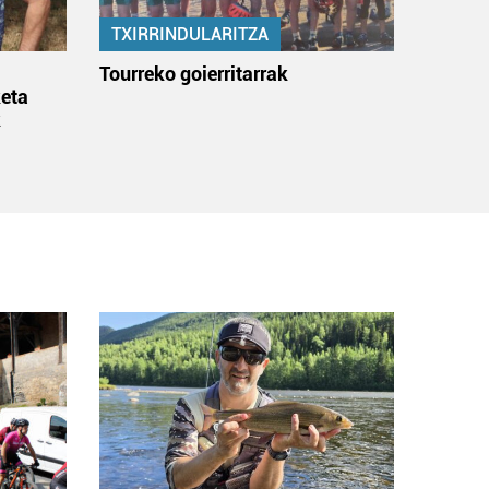
TXIRRINDULARITZA
:
Tourreko goierritarrak
eta
k