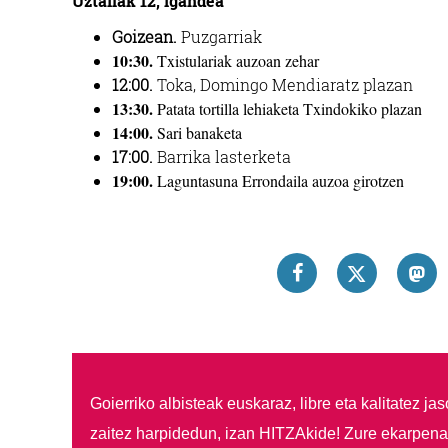
Uztailak 12, igandea
Goizean.
Puzgarriak
10:30.
Txistulariak auzoan zehar
12:00.
Toka, Domingo Mendiaratz plazan
13:30.
Patata tortilla lehiaketa Txindokiko plazan
14:00.
Sari banaketa
17:00.
Barrika lasterketa
19:00.
Laguntasuna Errondaila auzoa girotzen
Goierriko albisteak euskaraz, libre eta kalitatez ja
zaitez harpidedun, izan HITZAkide!
Zure ekarpenar