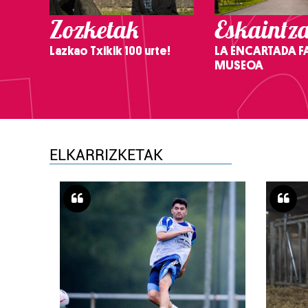
Zozketak
Eskaintz
Lazkao Txikik 100 urte!
LA ENCARTADA F
MUSEOA
ELKARRIZKETAK