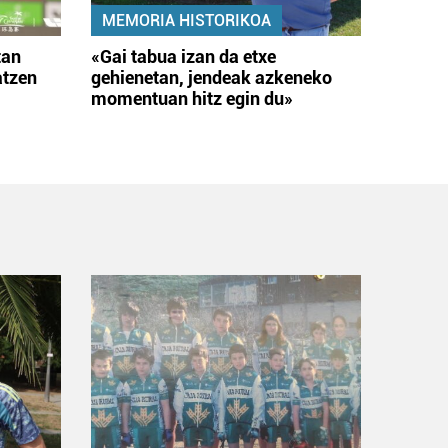
MEMORIA HISTORIKOA
tan
«Gai tabua izan da etxe
atzen
gehienetan, jendeak azkeneko
momentuan hitz egin du»