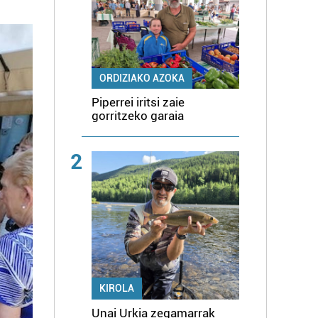
ORDIZIAKO AZOKA
Piperrei iritsi zaie
gorritzeko garaia
2
KIROLA
Unai Urkia zegamarrak