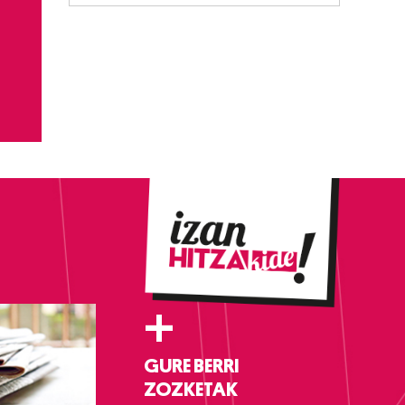
+
GURE BERRI
ZOZKETAK