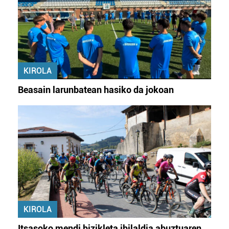
KIROLA
Beasain larunbatean hasiko da jokoan
KIROLA
Itsasoko mendi bizikleta ibilaldia abuztuaren