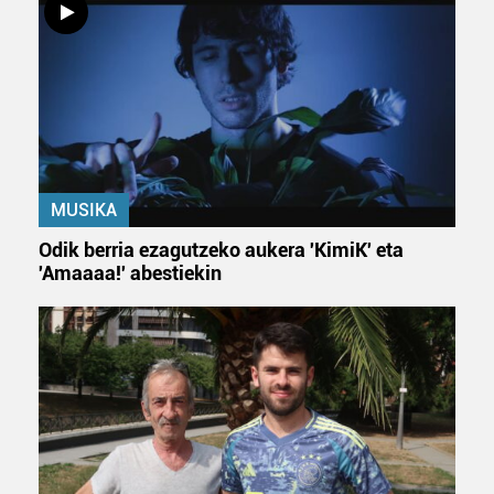
irakurri
MUSIKA
Odik berria ezagutzeko aukera 'KimiK' eta
'Amaaaa!' abestiekin