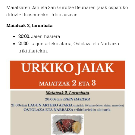
Maiatzaren 2an eta 3an Gurutze Deunaren jaiak ospatuko
dituzte Itsasondoko Urkia auzoan.
Maiatzak 2, larunbata
20:00.
Jaien hasiera
21:00.
Lagun arteko afaria, Ostolaza eta Narbaiza
trikitilariekin.