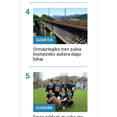
4
GIZARTEA
Ormaiztegiko tren zubia
bisitatzeko aukera dago
bihar
5
EUSKARA