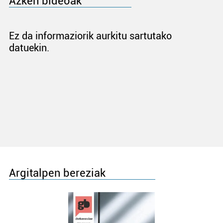
Azken bideoak
Ez da informaziorik aurkitu sartutako
datuekin.
Argitalpen bereziak