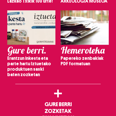
Lazkao Txikik 100 urte!
ARKEOLOGIA MUSEOA
Gure berri.
Hemeroteka
Erantzun inkesta eta
Papereko zenbakiak
parte hartu Iztuetako
PDF formatuan
produktuen saski
baten zozketan
+
GURE BERRI
ZOZKETAK