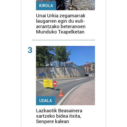
KIROLA
Unai Urkia zegamarrak
laugarren egin du euli-
arrantzako beteranoen
Munduko Txapelketan
3
UDALA
Lazkaotik Beasainera
sartzeko bidea itxita,
Senpere kalean