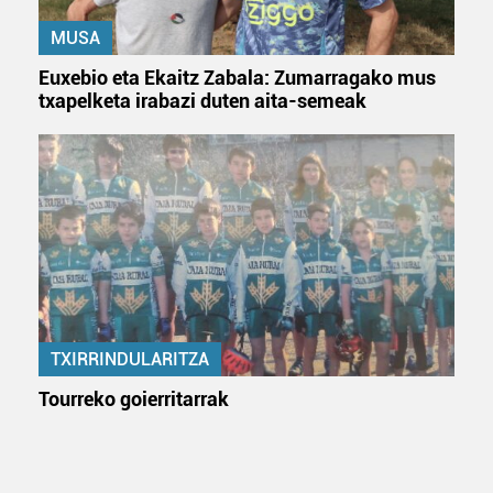
MUSA
Euxebio eta Ekaitz Zabala: Zumarragako mus
txapelketa irabazi duten aita-semeak
TXIRRINDULARITZA
Tourreko goierritarrak