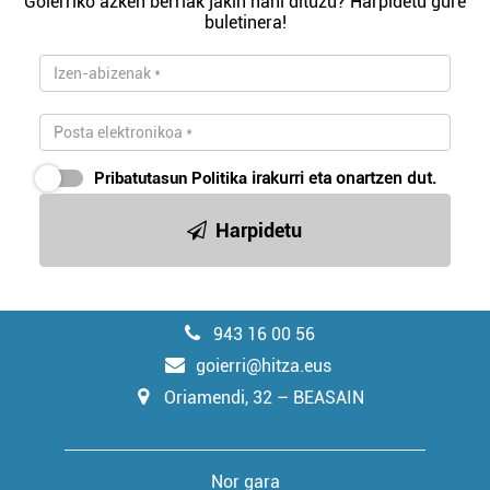
Goierriko azken berriak jakin nahi dituzu? Harpidetu gure
buletinera!
Pribatutasun Politika
irakurri eta onartzen dut.
Harpidetu
943 16 00 56
goierri@hitza.eus
Oriamendi, 32 – BEASAIN
Nor gara