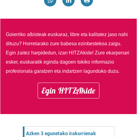
Goierriko albisteak euskaraz, libre eta kalitatez jaso nahi
dituzu?
Horretarako zure babesa ezinbestekoa zaigu.
Egin zaitez harpidedun, izan HITZAkide!
Zure ekarpenari
esker, euskaratik eginda dagoen tokiko informazio
profesionala garatzen eta indartzen lagunduko duzu.
Egin HITZAkide
Azken 3 egunetako irakurrienak