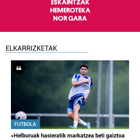
ESKAINTZAK
HEMEROTEKA
NOR GARA
ELKARRIZKETAK
FUTBOLA
«Helburuak hasieratik markatzea beti gaiztoa