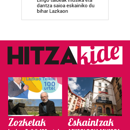
Eingo taldeak musika eta
dantza saioa eskainiko du
bihar Lazkaon
Zozketak
Eskaintzak