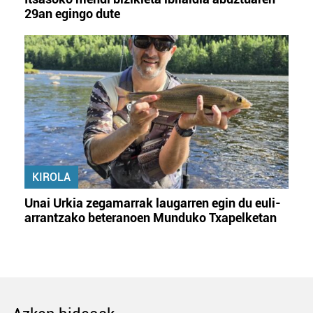
29an egingo dute
KIROLA
Unai Urkia zegamarrak laugarren egin du euli-
arrantzako beteranoen Munduko Txapelketan