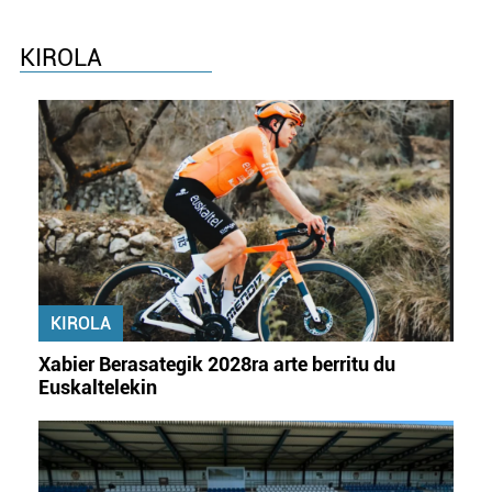
KIROLA
KIROLA
Xabier Berasategik 2028ra arte berritu du
Euskaltelekin