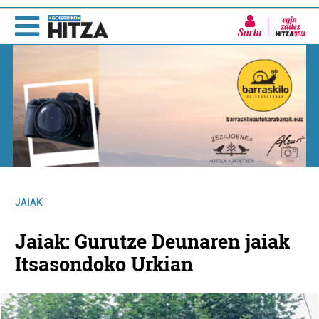
Sartu
JAIAK
Jaiak: Gurutze Deunaren jaiak
Itsasondoko Urkian