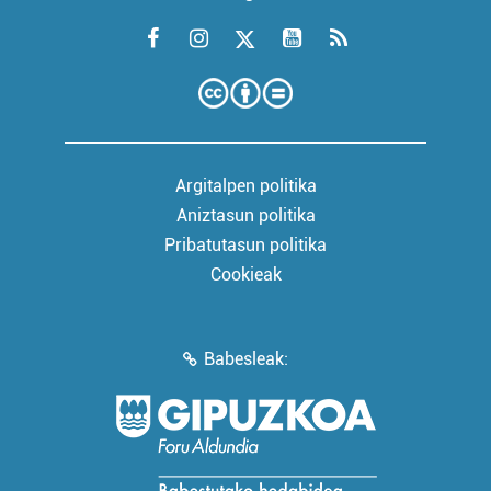
Argitalpen politika
Aniztasun politika
Pribatutasun politika
Cookieak
Babesleak: