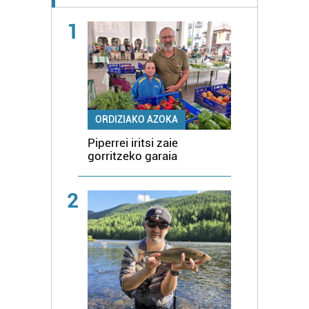
1
ORDIZIAKO AZOKA
Piperrei iritsi zaie
gorritzeko garaia
2