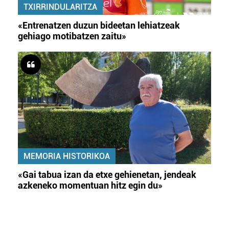
TXIRRINDULARITZA
«Entrenatzen duzun bideetan lehiatzeak
gehiago motibatzen zaitu»
MEMORIA HISTORIKOA
«Gai tabua izan da etxe gehienetan, jendeak
azkeneko momentuan hitz egin du»