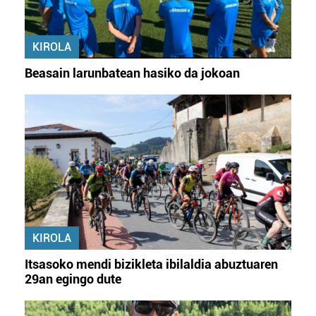
KIROLA
Beasain larunbatean hasiko da jokoan
KIROLA
Itsasoko mendi bizikleta ibilaldia abuztuaren
29an egingo dute