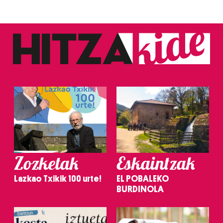
Zozketak
Eskaintzak
Lazkao Txikik 100 urte!
EL POBALEKO
BURDINOLA