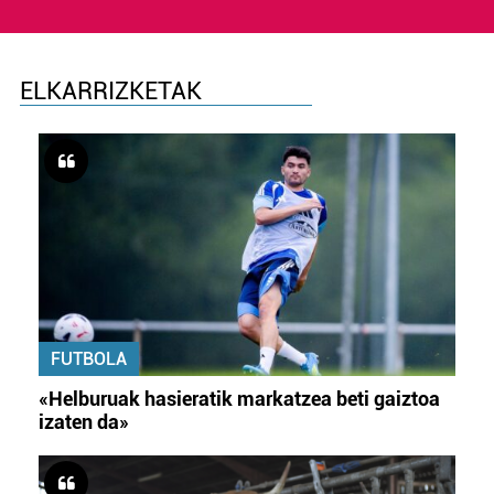
ELKARRIZKETAK
FUTBOLA
«Helburuak hasieratik markatzea beti gaiztoa
izaten da»