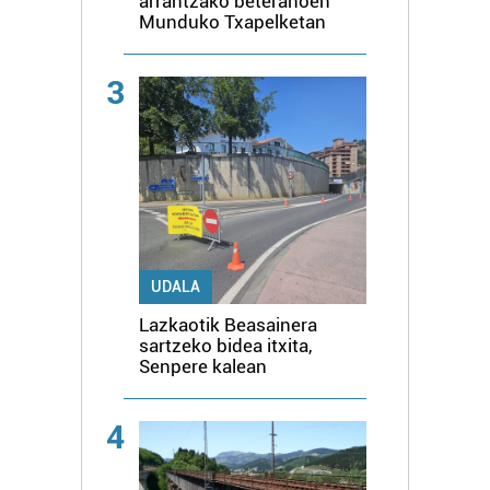
arrantzako beteranoen
Munduko Txapelketan
3
UDALA
Lazkaotik Beasainera
sartzeko bidea itxita,
Senpere kalean
4