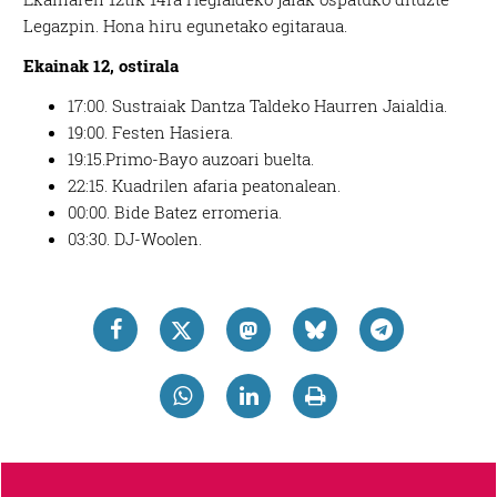
Legazpin. Hona hiru egunetako egitaraua.
Ekainak 12, ostirala
17:00. Sustraiak Dantza Taldeko Haurren Jaialdia.
19:00. Festen Hasiera.
19:15.Primo-Bayo auzoari buelta.
22:15. Kuadrilen afaria peatonalean.
00:00. Bide Batez erromeria.
03:30. DJ-Woolen.