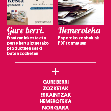
Gure berri.
Hemeroteka
Erantzun inkesta eta
Papereko zenbakiak
parte hartu Iztuetako
PDF formatuan
produktuen saski
baten zozketan
+
GURE BERRI
ZOZKETAK
ESKAINTZAK
HEMEROTEKA
NOR GARA