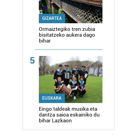
GIZARTEA
Ormaiztegiko tren zubia
bisitatzeko aukera dago
bihar
5
EUSKARA
Eingo taldeak musika eta
dantza saioa eskainiko du
bihar Lazkaon