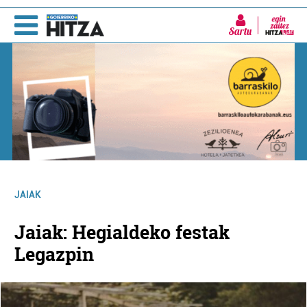
Sartu
JAIAK
Jaiak: Hegialdeko festak
Legazpin