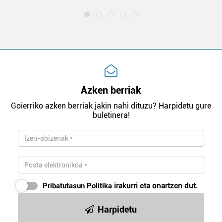
Azken berriak
Goierriko azken berriak jakin nahi dituzu? Harpidetu gure
buletinera!
Pribatutasun Politika
irakurri eta onartzen dut.
Harpidetu