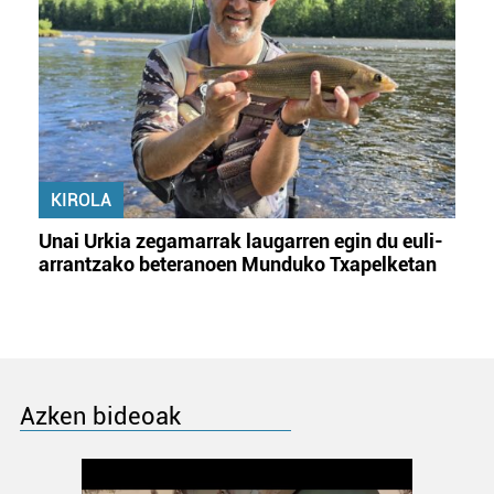
KIROLA
Unai Urkia zegamarrak laugarren egin du euli-
arrantzako beteranoen Munduko Txapelketan
Azken bideoak