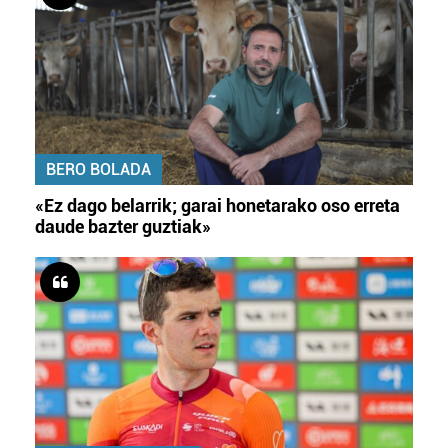
BERO BOLADA
«Ez dago belarrik; garai honetarako oso erreta
daude bazter guztiak»