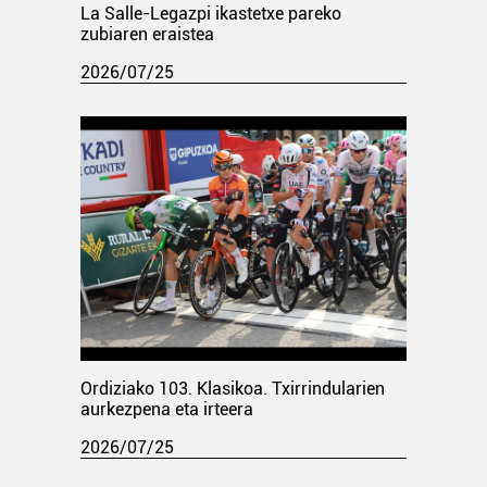
La Salle-Legazpi ikastetxe pareko
zubiaren eraistea
2026/07/25
Ordiziako 103. Klasikoa. Txirrindularien
aurkezpena eta irteera
2026/07/25