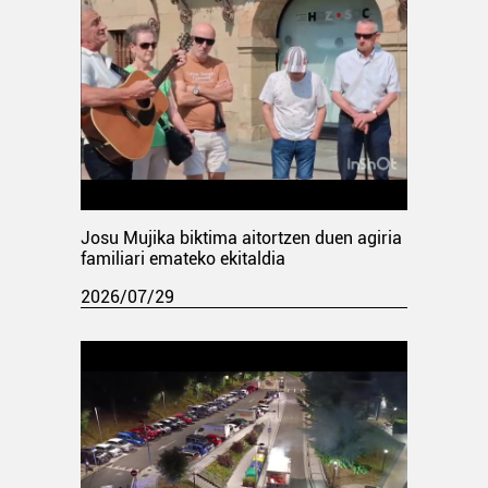
Josu Mujika biktima aitortzen duen agiria
familiari emateko ekitaldia
2026/07/29