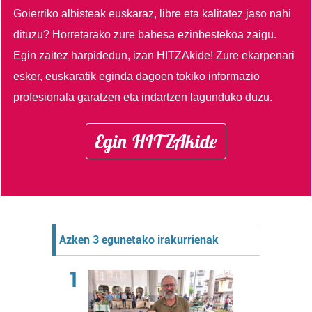
Goierriko albisteak euskaraz, libre eta kalitatez jaso nahi
dituzu?
Horretarako zure babesa ezinbestekoa zaigu.
Egin zaitez harpidedun, izan HITZAkide!
Zure ekarpenari
esker, euskaratik eginda dagoen tokiko informazio
profesionala garatzen eta indartzen lagunduko duzu.
Egin HITZAkide
Azken 3 egunetako irakurrienak
1