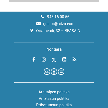
943 16 00 56
goierri@hitza.eus
Oriamendi, 32 – BEASAIN
Nor gara
Argitalpen politika
Aniztasun politika
Pribatutasun politika