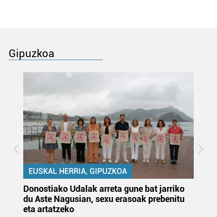
Gipuzkoa
EUSKAL HERRIA, GIPUZKOA
Donostiako Udalak arreta gune bat jarriko
Ur
du Aste Nagusian, sexu erasoak prebenitu
es
eta artatzeko
lu