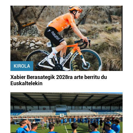
KIROLA
Xabier Berasategik 2028ra arte berritu du
Euskaltelekin