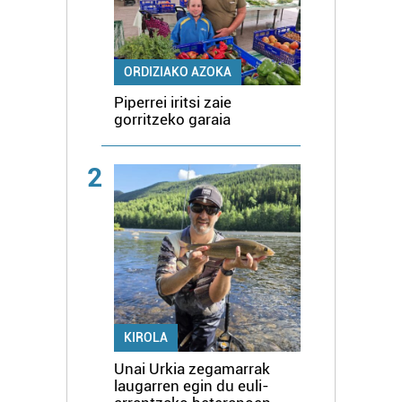
ORDIZIAKO AZOKA
Piperrei iritsi zaie
gorritzeko garaia
2
KIROLA
Unai Urkia zegamarrak
laugarren egin du euli-