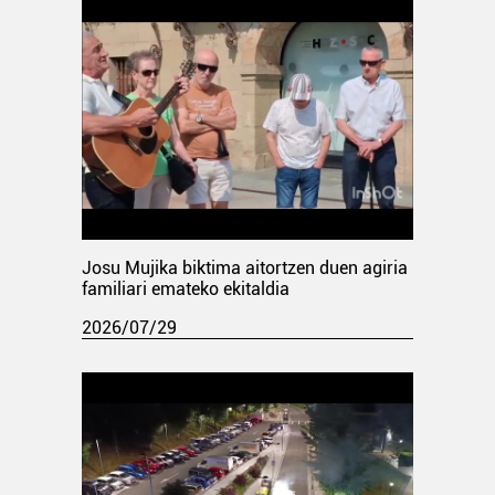
Josu Mujika biktima aitortzen duen agiria
familiari emateko ekitaldia
2026/07/29