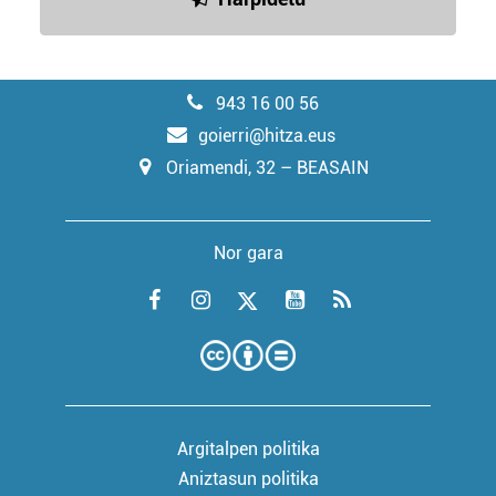
943 16 00 56
goierri@hitza.eus
Oriamendi, 32 – BEASAIN
Nor gara
Argitalpen politika
Aniztasun politika