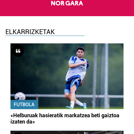
NOR GARA
ELKARRIZKETAK
FUTBOLA
«Helburuak hasieratik markatzea beti gaiztoa
izaten da»