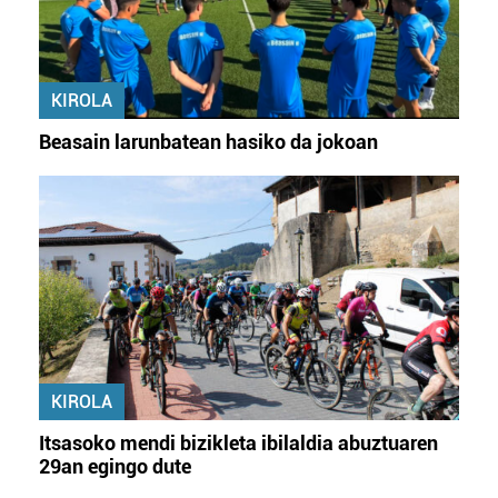
KIROLA
Beasain larunbatean hasiko da jokoan
KIROLA
Itsasoko mendi bizikleta ibilaldia abuztuaren
29an egingo dute