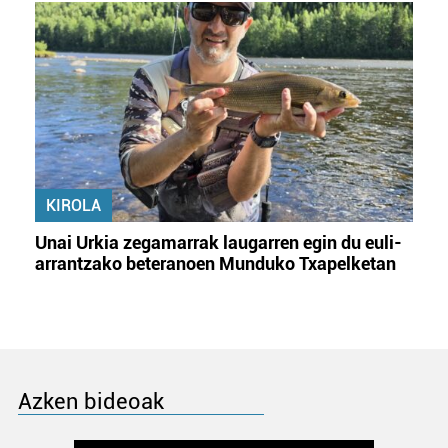
KIROLA
Unai Urkia zegamarrak laugarren egin du euli-
arrantzako beteranoen Munduko Txapelketan
Azken bideoak