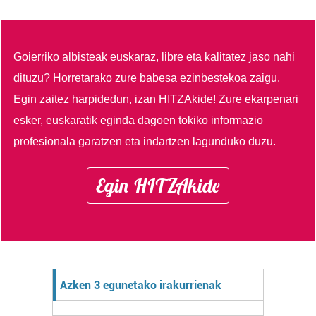
Goierriko albisteak euskaraz, libre eta kalitatez jaso nahi
dituzu?
Horretarako zure babesa ezinbestekoa zaigu.
Egin zaitez harpidedun, izan HITZAkide!
Zure ekarpenari
esker, euskaratik eginda dagoen tokiko informazio
profesionala garatzen eta indartzen lagunduko duzu.
Egin HITZAkide
Azken 3 egunetako irakurrienak