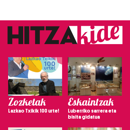
Zozketak
Eskaintzak
Lazkao Txikik 100 urte!
Luberriko sarrera eta
bisita gidatua