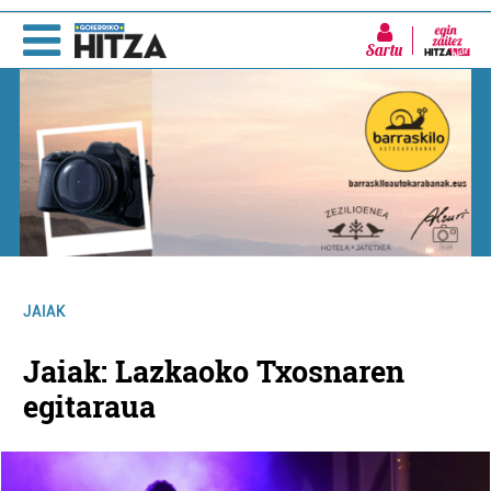
Sartu
JAIAK
Jaiak: Lazkaoko Txosnaren
egitaraua