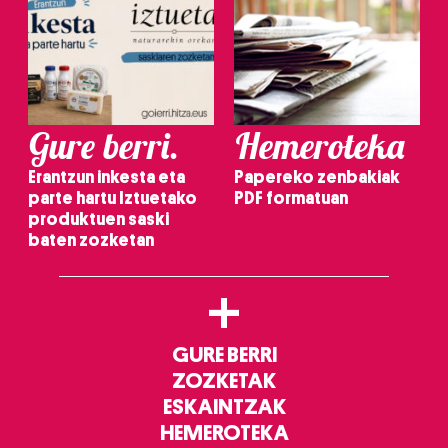
Gure berri.
Hemeroteka
Erantzun inkesta eta
Papereko zenbakiak
parte hartu Iztuetako
PDF formatuan
produktuen saski
baten zozketan
+
GURE BERRI
ZOZKETAK
ESKAINTZAK
HEMEROTEKA