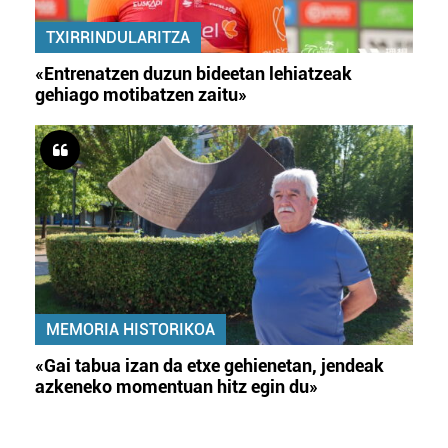
TXIRRINDULARITZA
«Entrenatzen duzun bideetan lehiatzeak
gehiago motibatzen zaitu»
MEMORIA HISTORIKOA
«Gai tabua izan da etxe gehienetan, jendeak
azkeneko momentuan hitz egin du»