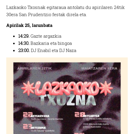
Lazkaoko Txosnak egitaraua antolatu du apirilaren 24tik
30era San Prudentzio festak direla eta.
Apirilak 25, larunbata
14:29.
Gazte argazkia
14:30.
Bazkaria eta bingoa
23:00.
DJ Enabil eta DJ Naza