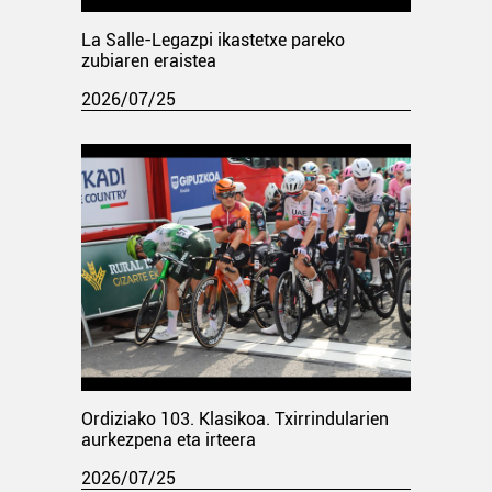
La Salle-Legazpi ikastetxe pareko
zubiaren eraistea
2026/07/25
Ordiziako 103. Klasikoa. Txirrindularien
aurkezpena eta irteera
2026/07/25