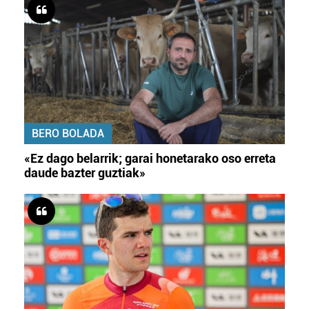
BERO BOLADA
«Ez dago belarrik; garai honetarako oso erreta
daude bazter guztiak»