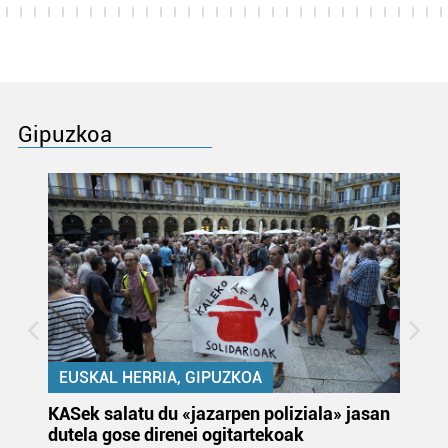
Gipuzkoa
EUSKAL HERRIA, GIPUZKOA
KASek salatu du «jazarpen poliziala» jasan
Pa
dutela gose direnei ogitartekoak
da