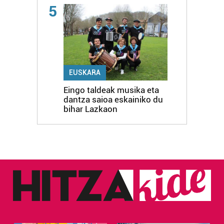
5
EUSKARA
Eingo taldeak musika eta
dantza saioa eskainiko du
bihar Lazkaon