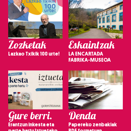
Zozketak
Eskaintzak
Lazkao Txikik 100 urte!
LA ENCARTADA
FABRIKA-MUSEOA
Gure berri.
Denda
Erantzun inkesta eta
Papereko zenbakiak
parte hartu Iztuetako
PDF formatuan