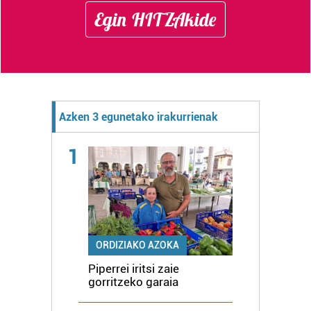
Egin HITZAkide
Azken 3 egunetako irakurrienak
1
ORDIZIAKO AZOKA
Piperrei iritsi zaie
gorritzeko garaia