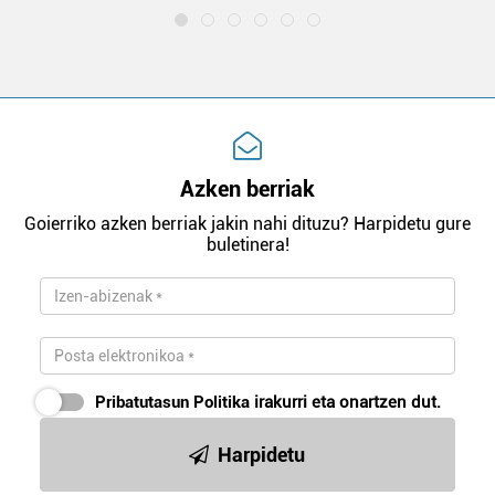
Azken berriak
Goierriko azken berriak jakin nahi dituzu? Harpidetu gure
buletinera!
Pribatutasun Politika
irakurri eta onartzen dut.
Harpidetu