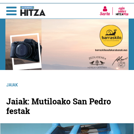
Sartu
JAIAK
Jaiak: Mutiloako San Pedro
festak