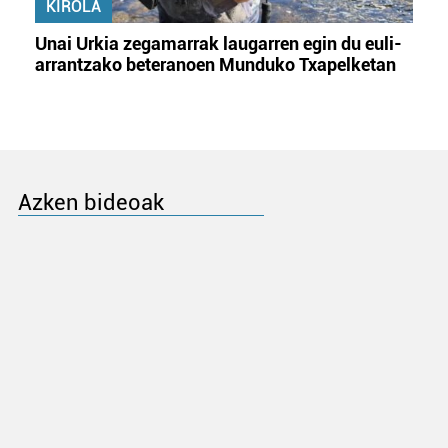
KIROLA
Unai Urkia zegamarrak laugarren egin du euli-
arrantzako beteranoen Munduko Txapelketan
Azken bideoak