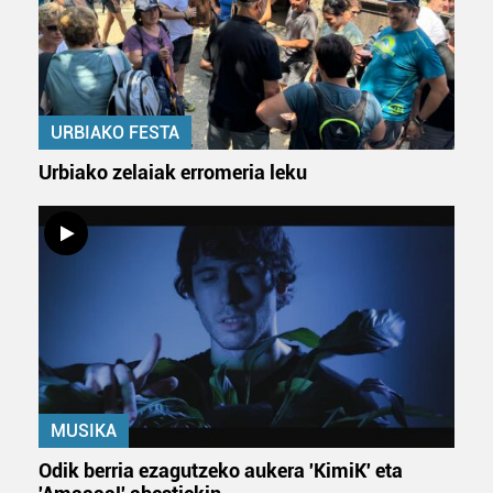
Webgune honek cookie propioak eta hirugarrenen cookie-
fitxategiak erabiltzen ditu. Zure esperientzia eta
zerbitzuak hobetzeko asmoz, cookie teknologiaz
baliatzen gara. Ohar hau onartuz gero, teknologia hori
erabiltzeko baimen esplizitua ematen diguzu.
Gehiago
URBIAKO FESTA
irakurri
Urbiako zelaiak erromeria leku
MUSIKA
Odik berria ezagutzeko aukera 'KimiK' eta