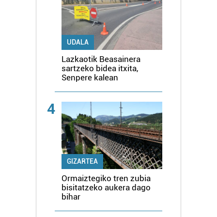
UDALA
Lazkaotik Beasainera
sartzeko bidea itxita,
Senpere kalean
4
GIZARTEA
Ormaiztegiko tren zubia
bisitatzeko aukera dago
bihar