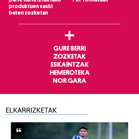
produktuen saski
baten zozketan
+
GURE BERRI
ZOZKETAK
ESKAINTZAK
HEMEROTEKA
NOR GARA
ELKARRIZKETAK