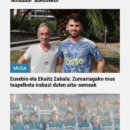
'Amaaaa!' abestiekin
MUSA
Euxebio eta Ekaitz Zabala: Zumarragako mus
txapelketa irabazi duten aita-semeak