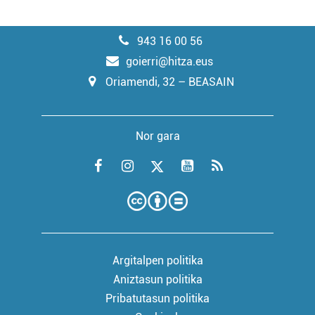
943 16 00 56
goierri@hitza.eus
Oriamendi, 32 – BEASAIN
Nor gara
Argitalpen politika
Aniztasun politika
Pribatutasun politika