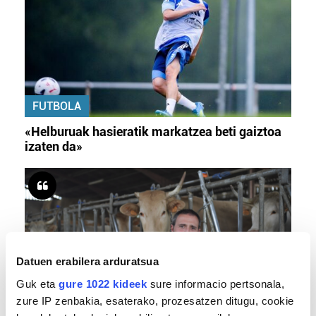
FUTBOLA
«Helburuak hasieratik markatzea beti gaiztoa
izaten da»
Datuen erabilera arduratsua
Guk eta
gure 1022 kideek
sure informacio pertsonala,
zure IP zenbakia, esaterako, prozesatzen ditugu, cookie
BERO BOLADA