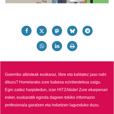
Goierriko albisteak euskaraz, libre eta kalitatez jaso nahi
dituzu?
Horretarako zure babesa ezinbestekoa zaigu.
Egin zaitez harpidedun, izan HITZAkide!
Zure ekarpenari
esker, euskaratik eginda dagoen tokiko informazio
profesionala garatzen eta indartzen lagunduko duzu.