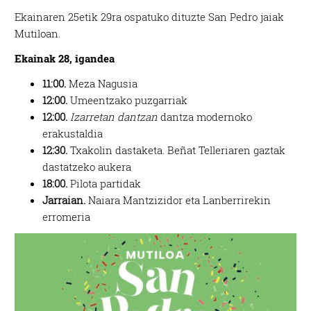
Ekainaren 25etik 29ra ospatuko dituzte San Pedro jaiak
Mutiloan.
Ekainak 28, igandea
11:00.
Meza Nagusia
12:00.
Umeentzako puzgarriak
12:00.
Izarretan dantzan
dantza modernoko
erakustaldia
12:30.
Txakolin dastaketa. Beñat Telleriaren gaztak
dastatzeko aukera
18:00.
Pilota partidak
Jarraian.
Naiara Mantzizidor eta Lanberrirekin
erromeria