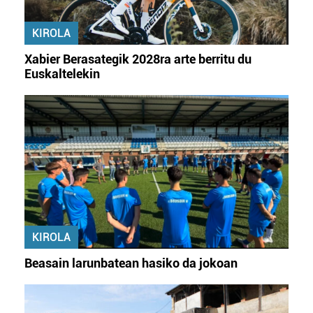
KIROLA
Xabier Berasategik 2028ra arte berritu du
Euskaltelekin
KIROLA
Beasain larunbatean hasiko da jokoan