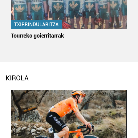
TXIRRINDULARITZA
Tourreko goierritarrak
KIROLA