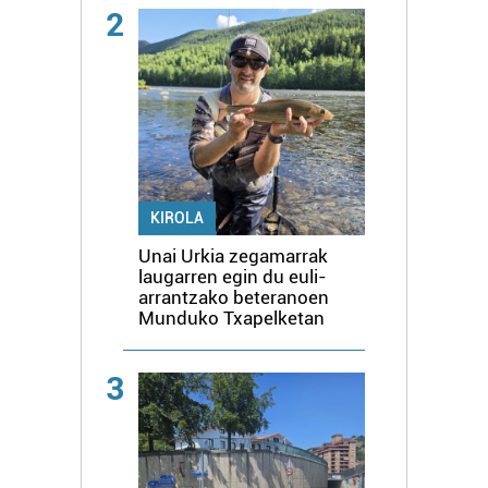
2
KIROLA
Unai Urkia zegamarrak
laugarren egin du euli-
arrantzako beteranoen
Munduko Txapelketan
3