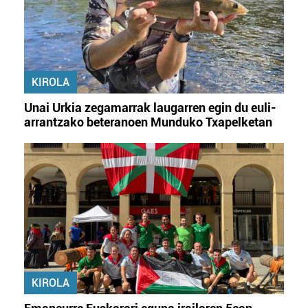
KIROLA
Unai Urkia zegamarrak laugarren egin du euli-
arrantzako beteranoen Munduko Txapelketan
KIROLA