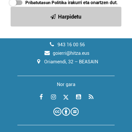
Pribatutasun Politika
irakurri eta onartzen dut.
Harpidetu
943 16 00 56
goierri@hitza.eus
Oriamendi, 32 – BEASAIN
Nor gara