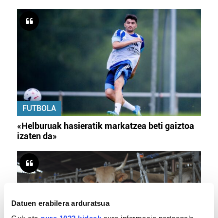
FUTBOLA
«Helburuak hasieratik markatzea beti gaiztoa
izaten da»
Datuen erabilera arduratsua