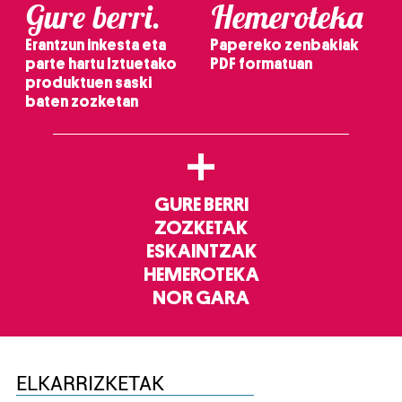
Gure berri.
Hemeroteka
Erantzun inkesta eta
Papereko zenbakiak
parte hartu Iztuetako
PDF formatuan
produktuen saski
baten zozketan
+
GURE BERRI
ZOZKETAK
ESKAINTZAK
HEMEROTEKA
NOR GARA
ELKARRIZKETAK