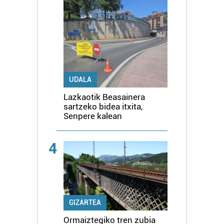
UDALA
Lazkaotik Beasainera
sartzeko bidea itxita,
Senpere kalean
4
GIZARTEA
Ormaiztegiko tren zubia