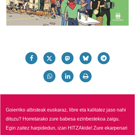
Goierriko albisteak euskaraz, libre eta kalitatez jaso nahi
dituzu?
Horretarako zure babesa ezinbestekoa zaigu.
Egin zaitez harpidedun, izan HITZAkide!
Zure ekarpenari