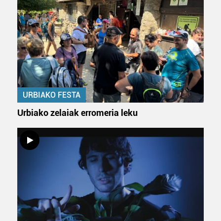
Webgune honek cookie propioak eta hirugarrenen cookie-
fitxategiak erabiltzen ditu. Zure esperientzia eta
zerbitzuak hobetzeko asmoz, cookie teknologiaz
baliatzen gara. Ohar hau onartuz gero, teknologia hori
erabiltzeko baimen esplizitua ematen diguzu.
Gehiago
irakurri
URBIAKO FESTA
Urbiako zelaiak erromeria leku