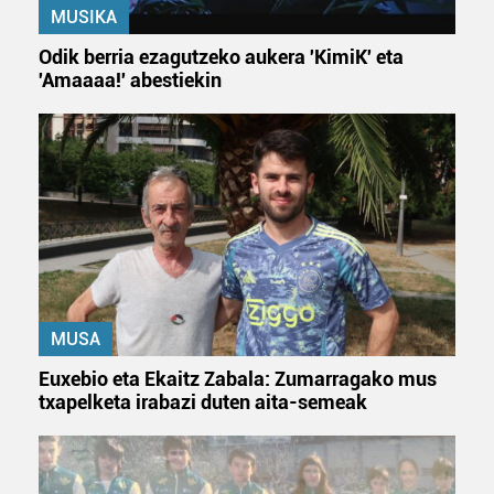
MUSIKA
Odik berria ezagutzeko aukera 'KimiK' eta
'Amaaaa!' abestiekin
MUSA
Euxebio eta Ekaitz Zabala: Zumarragako mus
txapelketa irabazi duten aita-semeak