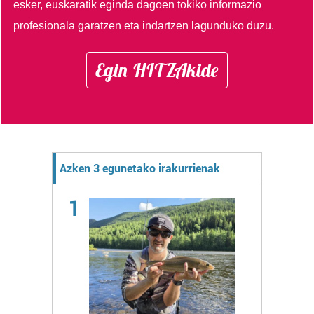
esker, euskaratik eginda dagoen tokiko informazio
profesionala garatzen eta indartzen lagunduko duzu.
Egin HITZAkide
Azken 3 egunetako irakurrienak
1