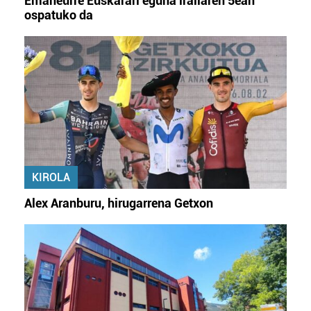
Emaneurre Euskarari eguna irailaren 5ean
ospatuko da
KIROLA
Alex Aranburu, hirugarrena Getxon