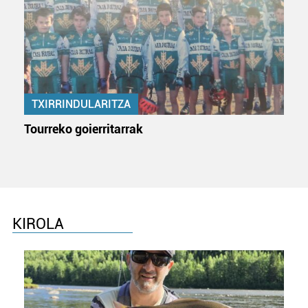
TXIRRINDULARITZA
Tourreko goierritarrak
KIROLA