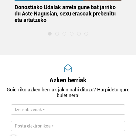
Donostiako Udalak arreta gune bat jarriko
Ur
du Aste Nagusian, sexu erasoak prebenitu
es
eta artatzeko
lu
Azken berriak
Goierriko azken berriak jakin nahi dituzu? Harpidetu gure
buletinera!