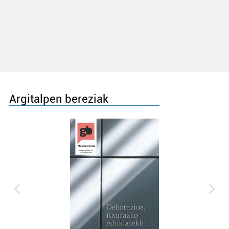
Argitalpen bereziak