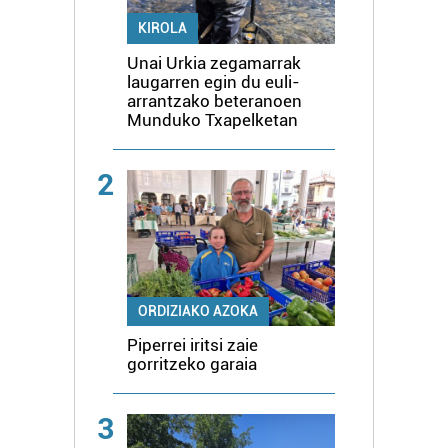
KIROLA
Unai Urkia zegamarrak
laugarren egin du euli-
arrantzako beteranoen
Munduko Txapelketan
2
ORDIZIAKO AZOKA
Piperrei iritsi zaie
gorritzeko garaia
3