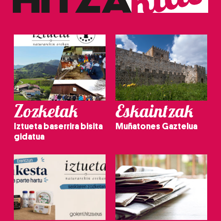
Zozketak
Eskaintzak
Iztueta baserrira bisita
Muñatones Gaztelua
gidatua