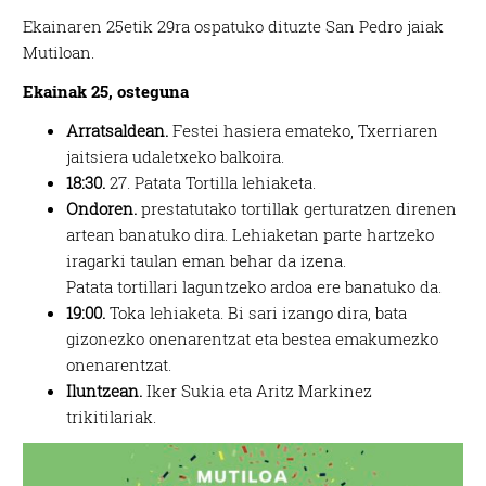
Ekainaren 25etik 29ra ospatuko dituzte San Pedro jaiak
Mutiloan.
Ekainak 25, osteguna
Arratsaldean.
Festei hasiera emateko, Txerriaren
jaitsiera udaletxeko balkoira.
18:30.
27. Patata Tortilla lehiaketa.
Ondoren.
prestatutako tortillak gerturatzen direnen
artean banatuko dira. Lehiaketan parte hartzeko
iragarki taulan eman behar da izena.
Patata tortillari laguntzeko ardoa ere banatuko da.
19:00.
Toka lehiaketa. Bi sari izango dira, bata
gizonezko onenarentzat eta bestea emakumezko
onenarentzat.
Iluntzean.
Iker Sukia eta Aritz Markinez
trikitilariak.