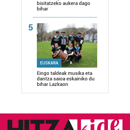
bisitatzeko aukera dago
bihar
5
EUSKARA
Eingo taldeak musika eta
dantza saioa eskainiko du
bihar Lazkaon