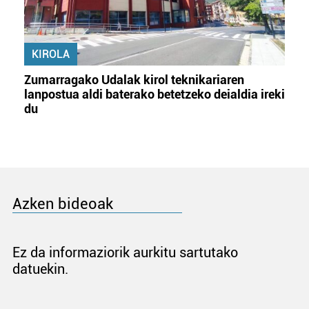
KIROLA
Zumarragako Udalak kirol teknikariaren
lanpostua aldi baterako betetzeko deialdia ireki
du
Azken bideoak
Ez da informaziorik aurkitu sartutako
datuekin.