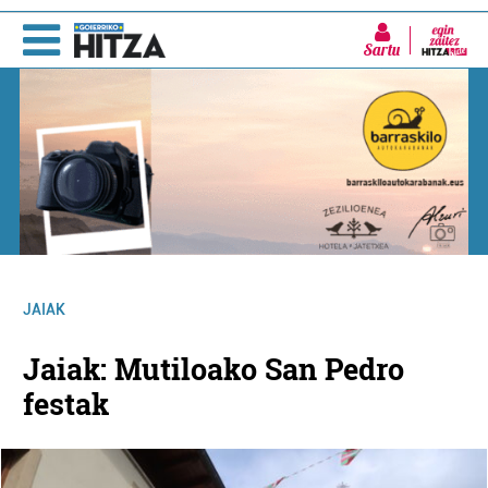
Sartu
JAIAK
Jaiak: Mutiloako San Pedro
festak