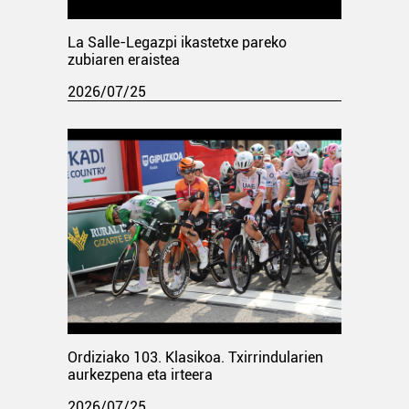
La Salle-Legazpi ikastetxe pareko
zubiaren eraistea
2026/07/25
Ordiziako 103. Klasikoa. Txirrindularien
aurkezpena eta irteera
2026/07/25