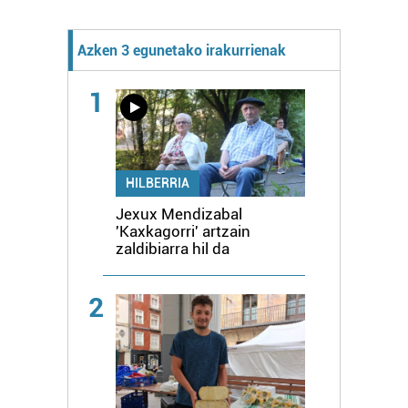
Azken 3 egunetako irakurrienak
1
HILBERRIA
Jexux Mendizabal
'Kaxkagorri' artzain
zaldibiarra hil da
2