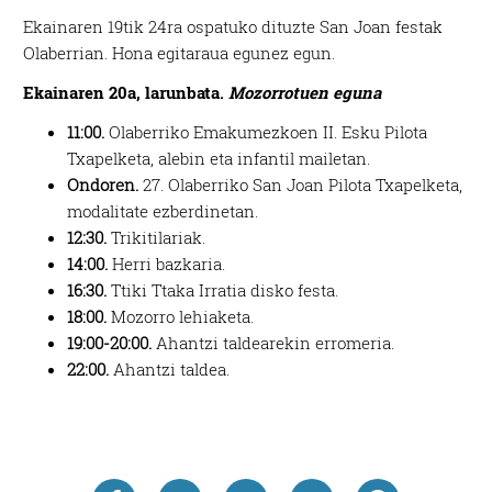
Ekainaren 19tik 24ra ospatuko dituzte San Joan festak
Olaberrian. Hona egitaraua egunez egun.
Ekainaren 20a, larunbata.
Mozorrotuen eguna
11:00.
Olaberriko Emakumezkoen II. Esku Pilota
Txapelketa, alebin eta infantil mailetan.
Ondoren.
27. Olaberriko San Joan Pilota Txapelketa,
modalitate ezberdinetan.
12:30.
Trikitilariak.
14:00.
Herri bazkaria.
16:30.
Ttiki Ttaka Irratia disko festa.
18:00.
Mozorro lehiaketa.
19:00-20:00.
Ahantzi taldearekin erromeria.
22:00.
Ahantzi taldea.