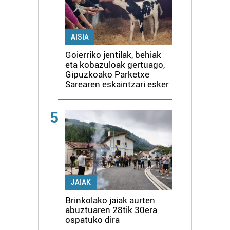
AISIA
Goierriko jentilak, behiak
eta kobazuloak gertuago,
Gipuzkoako Parketxe
Sarearen eskaintzari esker
5
JAIAK
Brinkolako jaiak aurten
abuztuaren 28tik 30era
ospatuko dira