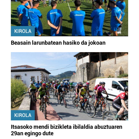
KIROLA
Beasain larunbatean hasiko da jokoan
KIROLA
Itsasoko mendi bizikleta ibilaldia abuztuaren
29an egingo dute