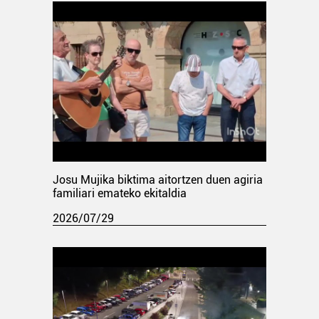
Josu Mujika biktima aitortzen duen agiria
familiari emateko ekitaldia
2026/07/29