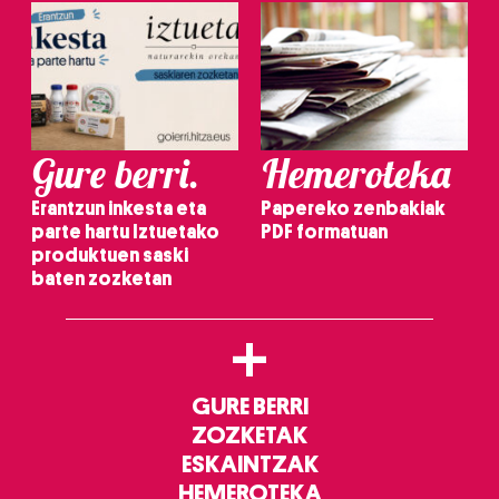
Gure berri.
Hemeroteka
Erantzun inkesta eta
Papereko zenbakiak
parte hartu Iztuetako
PDF formatuan
produktuen saski
baten zozketan
+
GURE BERRI
ZOZKETAK
ESKAINTZAK
HEMEROTEKA