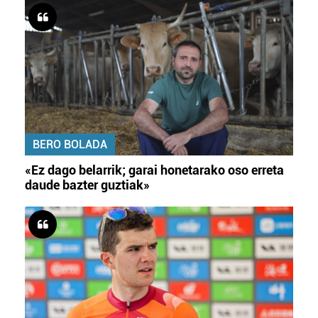
BERO BOLADA
«Ez dago belarrik; garai honetarako oso erreta
daude bazter guztiak»