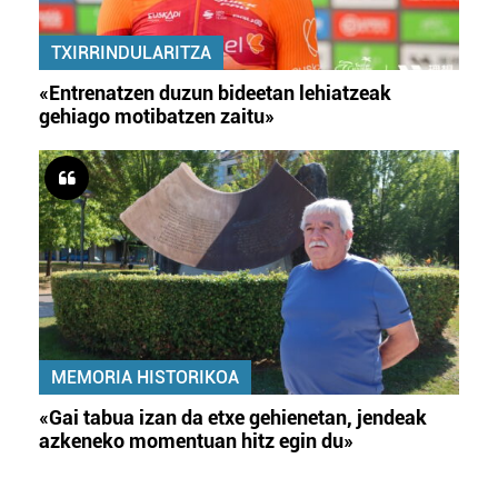
TXIRRINDULARITZA
«Entrenatzen duzun bideetan lehiatzeak
gehiago motibatzen zaitu»
MEMORIA HISTORIKOA
«Gai tabua izan da etxe gehienetan, jendeak
azkeneko momentuan hitz egin du»