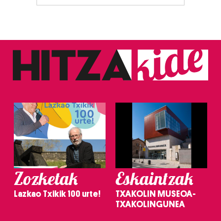
Zozketak
Eskaintzak
Lazkao Txikik 100 urte!
TXAKOLIN MUSEOA-
TXAKOLINGUNEA