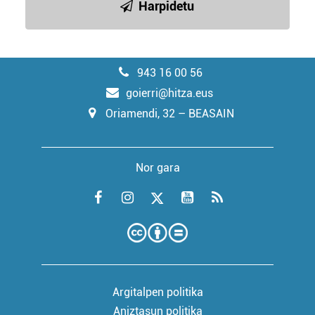
Harpidetu
943 16 00 56
goierri@hitza.eus
Oriamendi, 32 – BEASAIN
Nor gara
Argitalpen politika
Aniztasun politika