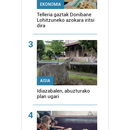
EKONOMIA
Telleria gaztak Donibane
Lohitzuneko azokara iritsi
dira
3
AISIA
Idiazabalen, abuzturako
plan ugari
4