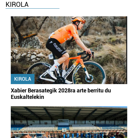
KIROLA
KIROLA
Xabier Berasategik 2028ra arte berritu du
Euskaltelekin