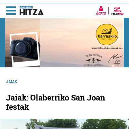
Sartu
JAIAK
Jaiak: Olaberriko San Joan
festak