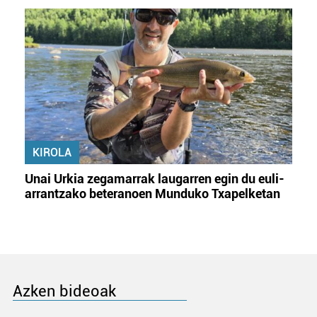
KIROLA
Unai Urkia zegamarrak laugarren egin du euli-
arrantzako beteranoen Munduko Txapelketan
Azken bideoak