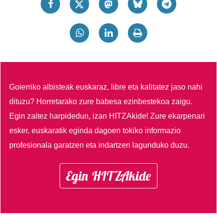
Goierriko albisteak euskaraz, libre eta kalitatez jaso nahi
dituzu?
Horretarako zure babesa ezinbestekoa zaigu.
Egin zaitez harpidedun, izan HITZAkide!
Zure ekarpenari
esker, euskaratik eginda dagoen tokiko informazio
profesionala garatzen eta indartzen lagunduko duzu.
Egin HITZAkide