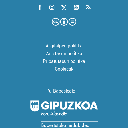
Argitalpen politika
Aniztasun politika
Pribatutasun politika
Cookieak
Babesleak: