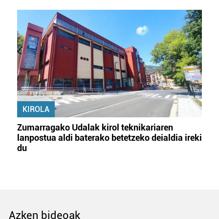
KIROLA
Zumarragako Udalak kirol teknikariaren
lanpostua aldi baterako betetzeko deialdia ireki
du
Azken bideoak