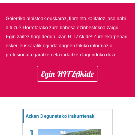
Goierriko albisteak euskaraz, libre eta kalitatez jaso nahi
dituzu?
Horretarako zure babesa ezinbestekoa zaigu.
Egin zaitez harpidedun, izan HITZAkide!
Zure ekarpenari
esker, euskaratik eginda dagoen tokiko informazio
profesionala garatzen eta indartzen lagunduko duzu.
Egin HITZAkide
Azken 3 egunetako irakurrienak
1