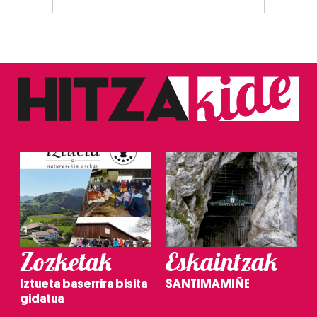
Zozketak
Eskaintzak
Iztueta baserrira bisita
SANTIMAMIÑE
gidatua