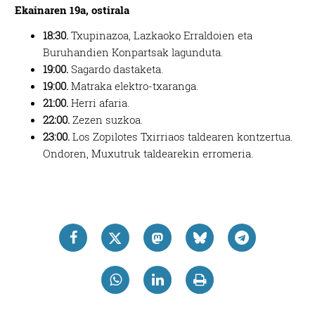
Ekainaren 19a, ostirala
18:30.
Txupinazoa, Lazkaoko Erraldoien eta
Buruhandien Konpartsak lagunduta.
19:00.
Sagardo dastaketa.
19:00.
Matraka elektro-txaranga.
21:00.
Herri afaria.
22:00.
Zezen suzkoa.
23:00.
Los Zopilotes Txirriaos taldearen kontzertua.
Ondoren, Muxutruk taldearekin erromeria.