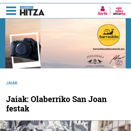
Sartu
JAIAK
Jaiak: Olaberriko San Joan
festak