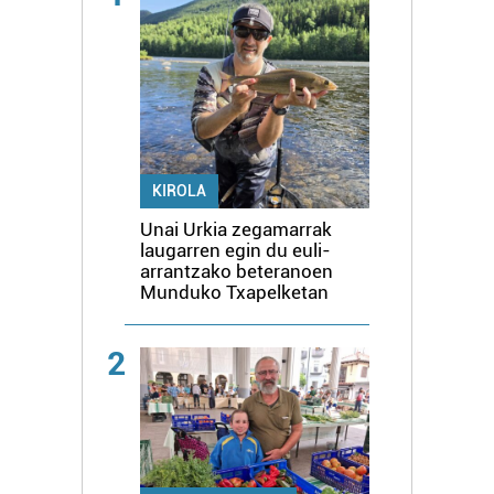
KIROLA
Unai Urkia zegamarrak
laugarren egin du euli-
arrantzako beteranoen
Munduko Txapelketan
2