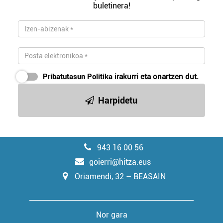
buletinera!
Pribatutasun Politika
irakurri eta onartzen dut.
Harpidetu
943 16 00 56
goierri@hitza.eus
Oriamendi, 32 – BEASAIN
Nor gara