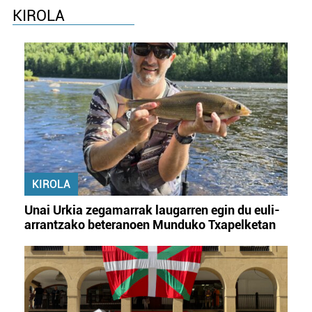
KIROLA
KIROLA
Unai Urkia zegamarrak laugarren egin du euli-
arrantzako beteranoen Munduko Txapelketan