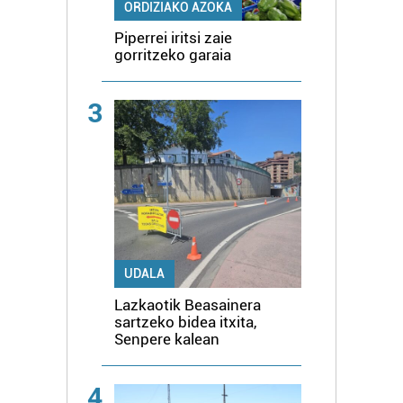
ORDIZIAKO AZOKA
Piperrei iritsi zaie
gorritzeko garaia
3
UDALA
Lazkaotik Beasainera
sartzeko bidea itxita,
Senpere kalean
4