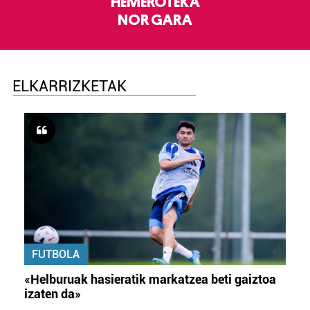
HEMEROTEKA
NOR GARA
ELKARRIZKETAK
FUTBOLA
«Helburuak hasieratik markatzea beti gaiztoa
izaten da»