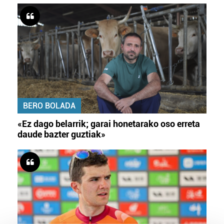
BERO BOLADA
«Ez dago belarrik; garai honetarako oso erreta
daude bazter guztiak»