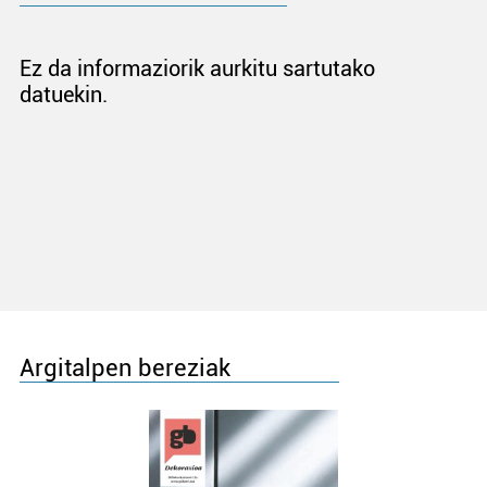
Ez da informaziorik aurkitu sartutako
datuekin.
Argitalpen bereziak