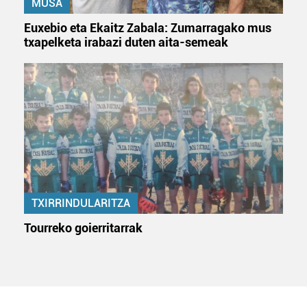
MUSA
Euxebio eta Ekaitz Zabala: Zumarragako mus
txapelketa irabazi duten aita-semeak
TXIRRINDULARITZA
Tourreko goierritarrak