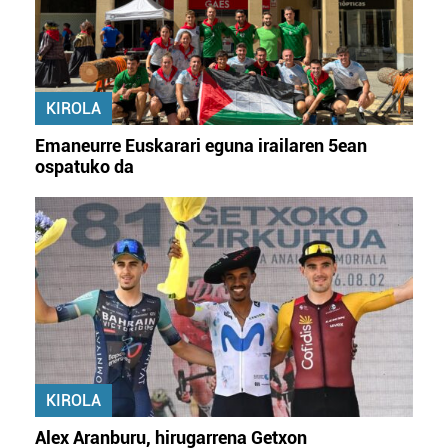
KIROLA
Emaneurre Euskarari eguna irailaren 5ean
ospatuko da
KIROLA
Alex Aranburu, hirugarrena Getxon