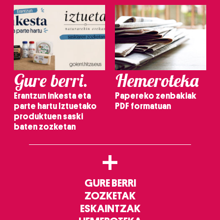
Gure berri.
Hemeroteka
Erantzun inkesta eta
Papereko zenbakiak
parte hartu Iztuetako
PDF formatuan
produktuen saski
baten zozketan
+
GURE BERRI
ZOZKETAK
ESKAINTZAK