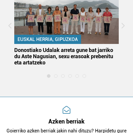
EUSKAL HERRIA, GIPUZKOA
Donostiako Udalak arreta gune bat jarriko
Ur
du Aste Nagusian, sexu erasoak prebenitu
es
eta artatzeko
lu
Azken berriak
Goierriko azken berriak jakin nahi dituzu? Harpidetu gure