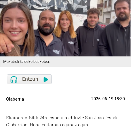
Muxutruk taldeko boskotea.
Olaberria
2026-06-19 18:30
Ekainaren 19tik 24ra ospatuko dituzte San Joan festak
Olaberrian. Hona egitaraua egunez egun.