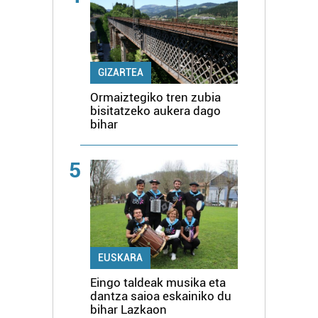
GIZARTEA
Ormaiztegiko tren zubia
bisitatzeko aukera dago
bihar
5
EUSKARA
Eingo taldeak musika eta
dantza saioa eskainiko du
bihar Lazkaon