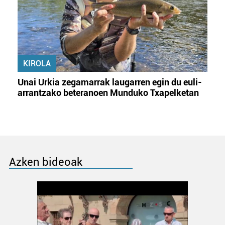
KIROLA
Unai Urkia zegamarrak laugarren egin du euli-
arrantzako beteranoen Munduko Txapelketan
Azken bideoak