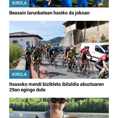
KIROLA
Beasain larunbatean hasiko da jokoan
KIROLA
Itsasoko mendi bizikleta ibilaldia abuztuaren
29an egingo dute