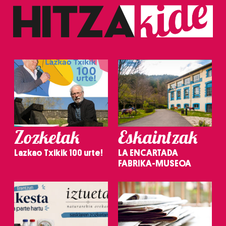
Zozketak
Eskaintzak
Lazkao Txikik 100 urte!
LA ENCARTADA
FABRIKA-MUSEOA