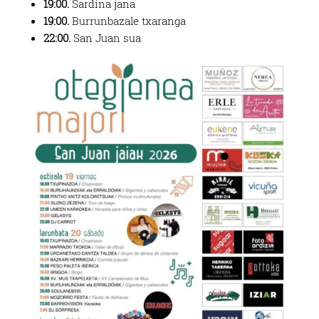
19:00.
Sardina jana
19:00.
Burrunbazale txaranga
22:00.
San Juan sua