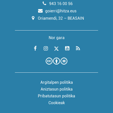
943 16 00 56
goierri@hitza.eus
Oriamendi, 32 – BEASAIN
Nor gara
Argitalpen politika
Aniztasun politika
Pribatutasun politika
Cookieak