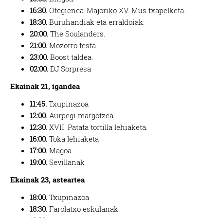
16:30.
Otegienea-Majoriko XV. Mus txapelketa.
18:30.
Buruhandiak eta erraldoiak.
20:00.
The Soulanders.
21:00.
Mozorro festa.
23:00.
Boost taldea.
02:00.
DJ Sorpresa
Ekainak 21, igandea
11:45.
Txupinazoa
12:00.
Aurpegi margotzea
12:30.
XVII. Patata tortilla lehiaketa.
16:00.
Toka lehiaketa
17:00.
Magoa.
19:00.
Sevillanak
Ekainak 23, asteartea
18:00.
Txupinazoa
18:30.
Farolatxo eskulanak