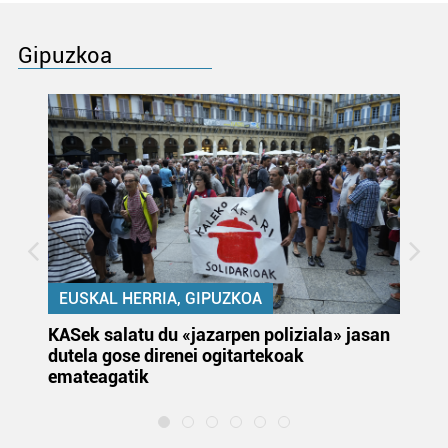
Gipuzkoa
EUSKAL HERRIA, GIPUZKOA
KASek salatu du «jazarpen poliziala» jasan
Pa
dutela gose direnei ogitartekoak
da
emateagatik
«s