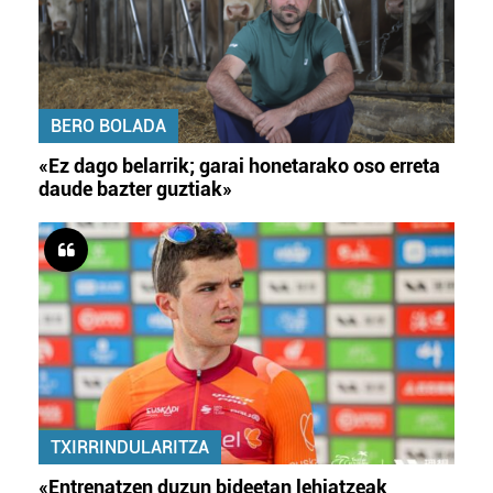
BERO BOLADA
«Ez dago belarrik; garai honetarako oso erreta
daude bazter guztiak»
TXIRRINDULARITZA
«Entrenatzen duzun bideetan lehiatzeak