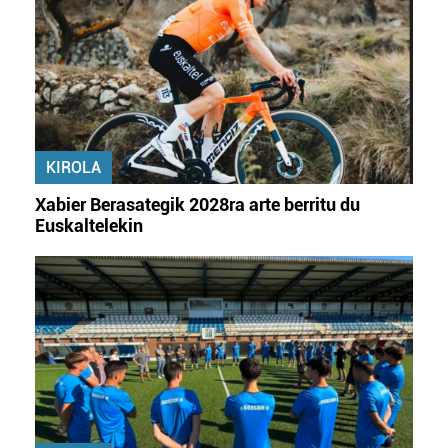
KIROLA
Xabier Berasategik 2028ra arte berritu du
Euskaltelekin