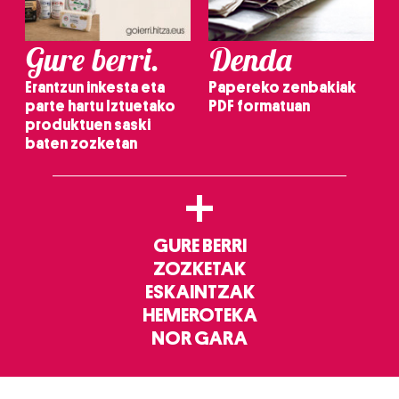
Gure berri.
Denda
Erantzun inkesta eta
Papereko zenbakiak
parte hartu Iztuetako
PDF formatuan
produktuen saski
baten zozketan
+
GURE BERRI
ZOZKETAK
ESKAINTZAK
HEMEROTEKA
NOR GARA