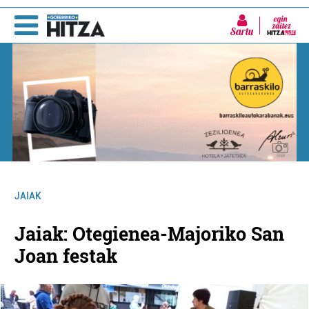
Sartu
JAIAK
Jaiak: Otegienea-Majoriko San
Joan festak