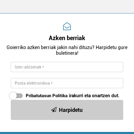
Azken berriak
Goierriko azken berriak jakin nahi dituzu? Harpidetu gure
buletinera!
Pribatutasun Politika
irakurri eta onartzen dut.
Harpidetu