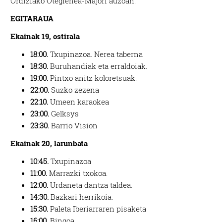
Ordiziako Otegienea-Majori auzoan.
EGITARAUA
Ekainak 19, ostirala
18:00.
Txupinazoa. Nerea taberna
18:30.
Buruhandiak eta erraldoiak.
19:00.
Pintxo anitz koloretsuak.
22:00.
Suzko zezena
22:10.
Umeen karaokea
23:00.
Gelksys
23:30.
Barrio Vision
Ekainak 20, larunbata
10:45.
Txupinazoa
11:00.
Marrazki txokoa.
12:00.
Urdaneta dantza taldea.
14:30.
Bazkari herrikoia.
15:30.
Paleta Iberiarraren pisaketa
16:00.
Bingoa.