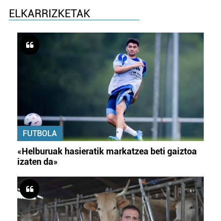
ELKARRIZKETAK
FUTBOLA
«Helburuak hasieratik markatzea beti gaiztoa
izaten da»