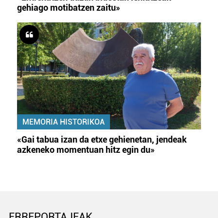
gehiago motibatzen zaitu»
MEMORIA HISTORIKOA
«Gai tabua izan da etxe gehienetan, jendeak
azkeneko momentuan hitz egin du»
ERREPORTAJEAK