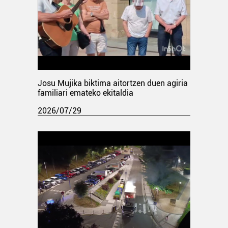
Josu Mujika biktima aitortzen duen agiria
familiari emateko ekitaldia
2026/07/29