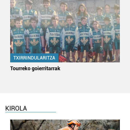
duten interes legitimoa eta horren aurka nola egin
dezakezun ikusteko.
Lortu zure datu pertsonalak prozesatzeko moduari
buruzko informazio gehiago eta ezarri zure lehentasunak
datuen atalean. Edozein unetan alda edo ken dezakezu
zure baimena Cookieen adierazpenean.
TXIRRINDULARITZA
Webgune honek cookie propioak eta hirugarrenen cookie-
fitxategiak erabiltzen ditu. Zure esperientzia eta
Tourreko goierritarrak
zerbitzuak hobetzeko asmoz, cookie teknologiaz
baliatzen gara. Ohar hau onartuz gero, teknologia hori
erabiltzeko baimen esplizitua ematen diguzu.
Gehiago
irakurri
KIROLA