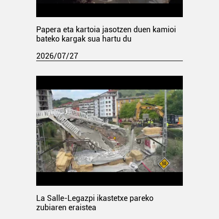
Papera eta kartoia jasotzen duen kamioi
bateko kargak sua hartu du
2026/07/27
La Salle-Legazpi ikastetxe pareko
zubiaren eraistea