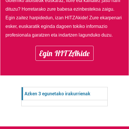
Goierriko albisteak euskaraz, libre eta kalitatez jaso nahi
dituzu?
Horretarako zure babesa ezinbestekoa zaigu.
Egin zaitez harpidedun, izan HITZAkide!
Zure ekarpenari
esker, euskaratik eginda dagoen tokiko informazio
profesionala garatzen eta indartzen lagunduko duzu.
Egin HITZAkide
Azken 3 egunetako irakurrienak