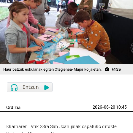
Haur batzuk eskulanak egiten Otegienea-Majoriko jaietan.
Hitza
Ordizia
2026-06-20 10:45
Ekainaren 19tik 23ra San Joan jaiak ospatuko dituzte