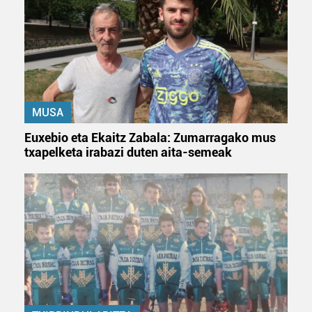
MUSA
Euxebio eta Ekaitz Zabala: Zumarragako mus
txapelketa irabazi duten aita-semeak