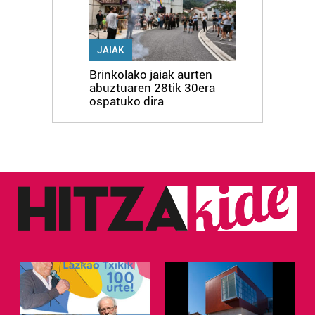
JAIAK
Brinkolako jaiak aurten
abuztuaren 28tik 30era
ospatuko dira