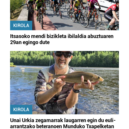
KIROLA
Itsasoko mendi bizikleta ibilaldia abuztuaren
29an egingo dute
KIROLA
Unai Urkia zegamarrak laugarren egin du euli-
arrantzako beteranoen Munduko Txapelketan