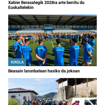
Xabier Berasategik 2028ra arte berritu du
Euskaltelekin
KIROLA
Beasain larunbatean hasiko da jokoan