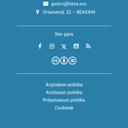
goierri@hitza.eus
Oriamendi, 32 – BEASAIN
Nor gara
Argitalpen politika
Aniztasun politika
Pribatutasun politika
Cookieak