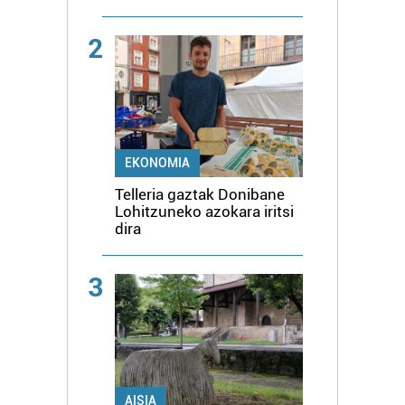
2
EKONOMIA
Telleria gaztak Donibane
Lohitzuneko azokara iritsi
dira
3
AISIA