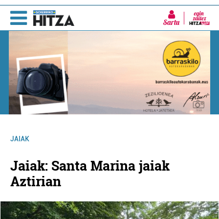
Sartu
JAIAK
Jaiak: Santa Marina jaiak
Aztirian