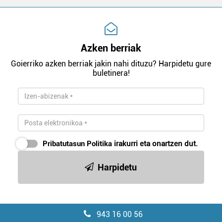
Azken berriak
Goierriko azken berriak jakin nahi dituzu? Harpidetu gure
buletinera!
Pribatutasun Politika
irakurri eta onartzen dut.
Harpidetu
943 16 00 56