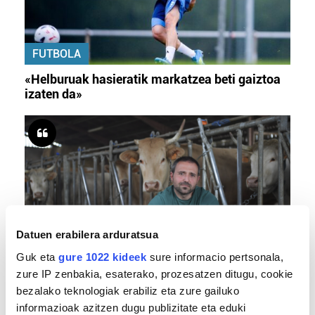
FUTBOLA
«Helburuak hasieratik markatzea beti gaiztoa
izaten da»
Datuen erabilera arduratsua
Guk eta
gure 1022 kideek
sure informacio pertsonala,
BERO BOLADA
zure IP zenbakia, esaterako, prozesatzen ditugu, cookie
«Ez dago belarrik; garai honetarako oso erreta
bezalako teknologiak erabiliz eta zure gailuko
daude bazter guztiak»
informazioak azitzen dugu publizitate eta eduki