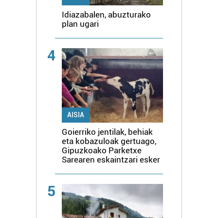
Idiazabalen, abuzturako
plan ugari
4
AISIA
Goierriko jentilak, behiak
eta kobazuloak gertuago,
Gipuzkoako Parketxe
Sarearen eskaintzari esker
5