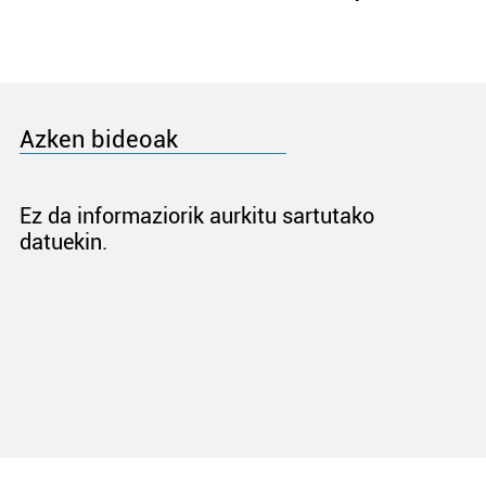
Azken bideoak
Ez da informaziorik aurkitu sartutako
datuekin.