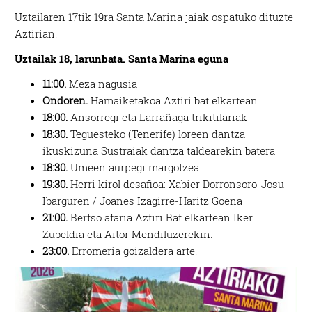
Uztailaren 17tik 19ra Santa Marina jaiak ospatuko dituzte
Aztirian.
Uztailak 18, larunbata. Santa Marina eguna
11:00.
Meza nagusia
Ondoren.
Hamaiketakoa Aztiri bat elkartean
18:00.
Ansorregi eta Larrañaga trikitilariak
18:30.
Teguesteko (Tenerife) loreen dantza
ikuskizuna Sustraiak dantza taldearekin batera
18:30.
Umeen aurpegi margotzea
19:30.
Herri kirol desafioa: Xabier Dorronsoro-Josu
Ibarguren / Joanes Izagirre-Haritz Goena
21:00.
Bertso afaria Aztiri Bat elkartean Iker
Zubeldia eta Aitor Mendiluzerekin.
23:00.
Erromeria goizaldera arte.