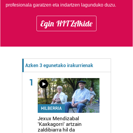
profesionala garatzen eta indartzen lagunduko duzu.
Egin HITZAkide
Azken 3 egunetako irakurrienak
1
HILBERRIA
Jexux Mendizabal
'Kaxkagorri' artzain
zaldibiarra hil da