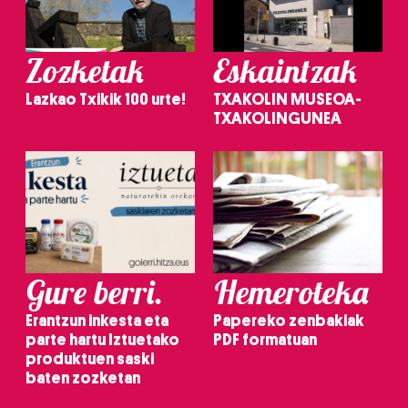
Zozketak
Eskaintzak
Lazkao Txikik 100 urte!
TXAKOLIN MUSEOA-
TXAKOLINGUNEA
Gure berri.
Hemeroteka
Erantzun inkesta eta
Papereko zenbakiak
parte hartu Iztuetako
PDF formatuan
produktuen saski
baten zozketan