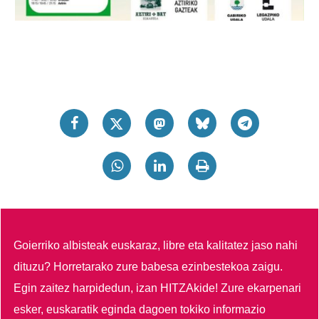
Goierriko albisteak euskaraz, libre eta kalitatez jaso nahi
dituzu?
Horretarako zure babesa ezinbestekoa zaigu.
Egin zaitez harpidedun, izan HITZAkide!
Zure ekarpenari
esker, euskaratik eginda dagoen tokiko informazio