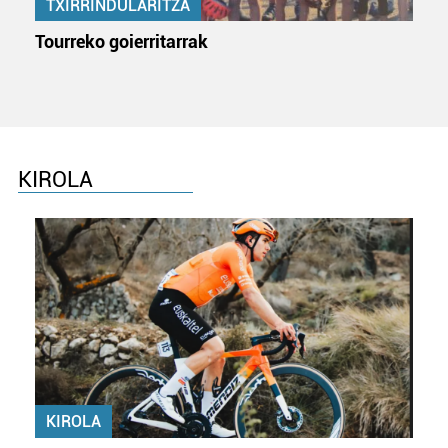
TXIRRINDULARITZA
Tourreko goierritarrak
KIROLA
KIROLA