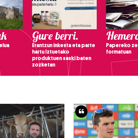
ak
Gure berri.
Hemero
elua
Erantzun inkesta eta parte
Papereko ze
hartu Iztuetako
formatuan
produktuen saski baten
zozketan