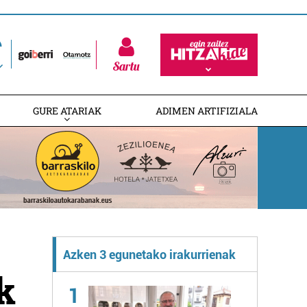
Sartu
GURE ATARIAK
ADIMEN ARTIFIZIALA
Azken 3 egunetako irakurrienak
k
1