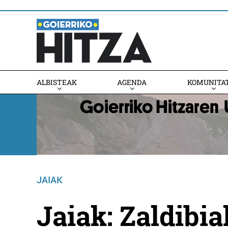
ALBISTEAK
AGENDA
KOMUNITA
AGENDAN PARTE HARTU
JAIAK
Jaiak: Zaldibia