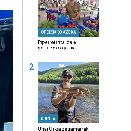
ORDIZIAKO AZOKA
Piperrei iritsi zaie
gorritzeko garaia
2
KIROLA
Unai Urkia zegamarrak