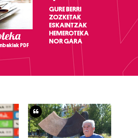
GURE BERRI
ZOZKETAK
ESKAINTZAK
teka
HEMEROTEKA
NOR GARA
nbakiak PDF