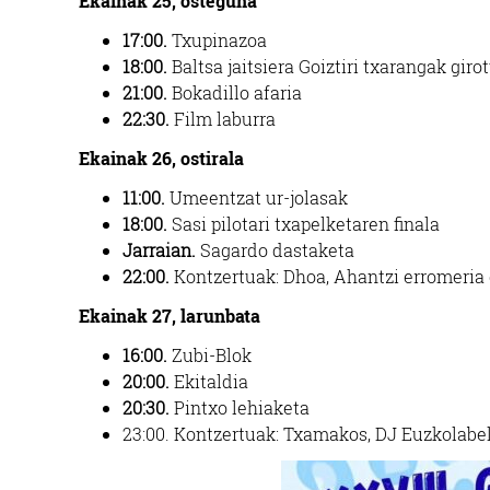
Ekainak 25, osteguna
17:00.
Txupinazoa
18:00.
Baltsa jaitsiera Goiztiri txarangak giro
21:00.
Bokadillo afaria
22:30.
Film laburra
Ekainak 26, ostirala
11:00.
Umeentzat ur-jolasak
18:00.
Sasi pilotari txapelketaren finala
Jarraian.
Sagardo dastaketa
22:00.
Kontzertuak: Dhoa, Ahantzi erromeria e
Ekainak 27, larunbata
16:00.
Zubi-Blok
20:00.
Ekitaldia
20:30.
Pintxo lehiaketa
23:00. Kontzertuak: Txamakos, DJ Euzkolabel 