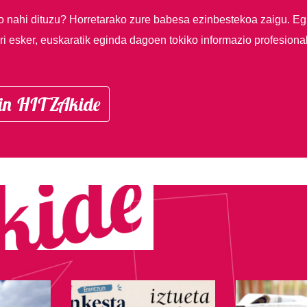
so nahi dituzu?
Horretarako zure babesa ezinbestekoa zaigu. Eg
i esker, euskaratik eginda dagoen tokiko informazio profesiona
in HITZAkide