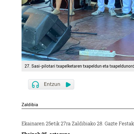
27. Sasi-pilotari txapelketaren txapeldun eta txapelduno
Zaldibia
Ekainaren 25etik 27ra Zaldibiako 28. Gazte Festak