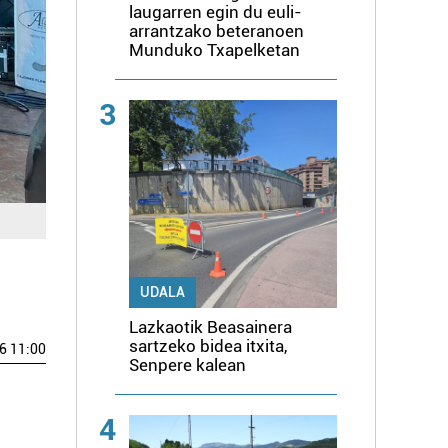
laugarren egin du euli-
arrantzako beteranoen
Munduko Txapelketan
3
UDALA
Lazkaotik Beasainera
sartzeko bidea itxita,
6 11:00
Senpere kalean
4