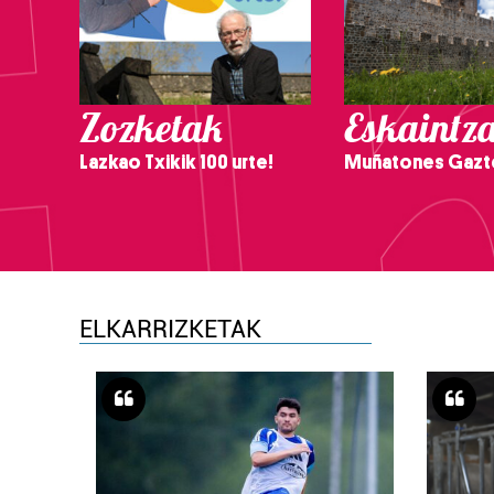
Zozketak
Eskaintz
Lazkao Txikik 100 urte!
Muñatones Gazt
ELKARRIZKETAK