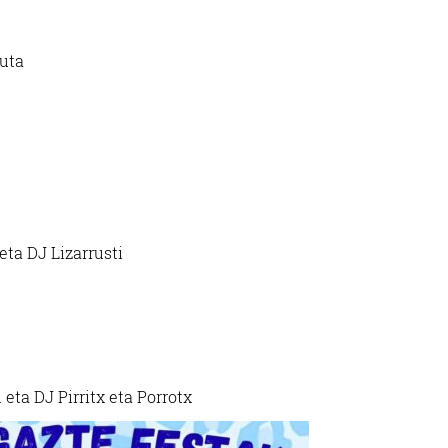
tuta
ta DJ Lizarrusti
eta DJ Pirritx eta Porrotx