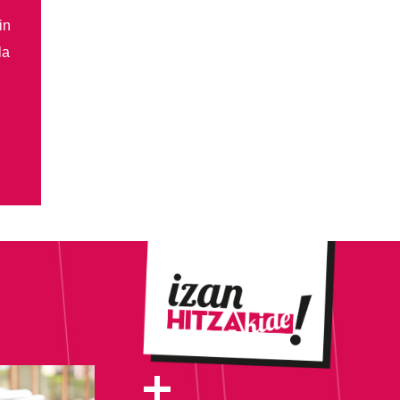
in
la
+