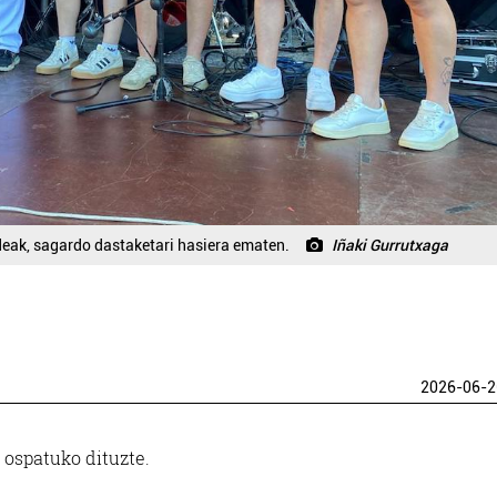
rdeak, sagardo dastaketari hasiera ematen.
Iñaki Gurrutxaga
2026-06-2
 ospatuko dituzte.