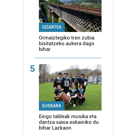
GIZARTEA
Ormaiztegiko tren zubia
bisitatzeko aukera dago
bihar
5
EUSKARA
Eingo taldeak musika eta
dantza saioa eskainiko du
bihar Lazkaon