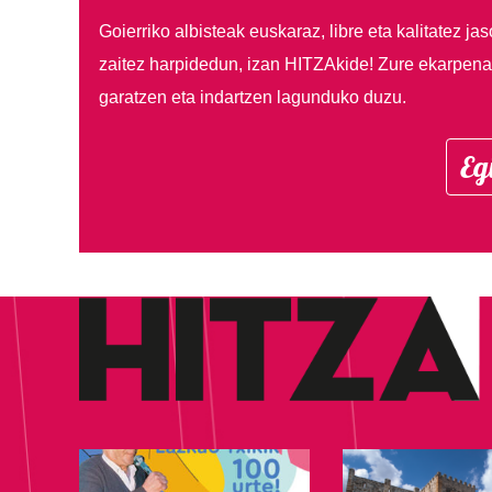
Goierriko albisteak euskaraz, libre eta kalitatez ja
zaitez harpidedun, izan HITZAkide!
Zure ekarpenar
garatzen eta indartzen lagunduko duzu.
Eg