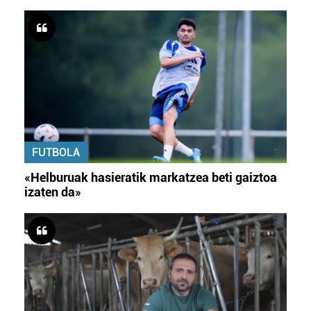
FUTBOLA
«Helburuak hasieratik markatzea beti gaiztoa
izaten da»