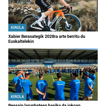
KIROLA
Xabier Berasategik 2028ra arte berritu du
Euskaltelekin
KIROLA
Beasain larunbatean hasiko da jokoan