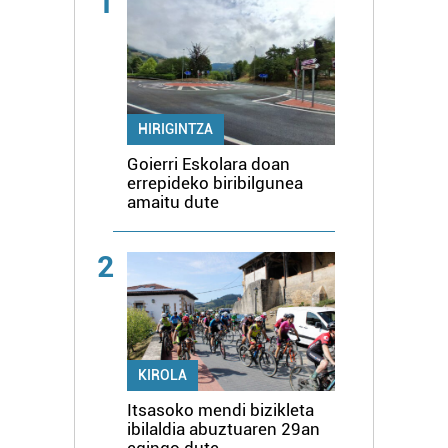
1
HIRIGINTZA
Goierri Eskolara doan
errepideko biribilgunea
amaitu dute
2
KIROLA
Itsasoko mendi bizikleta
ibilaldia abuztuaren 29an
egingo dute