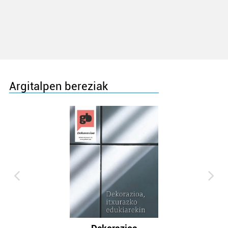
Argitalpen bereziak