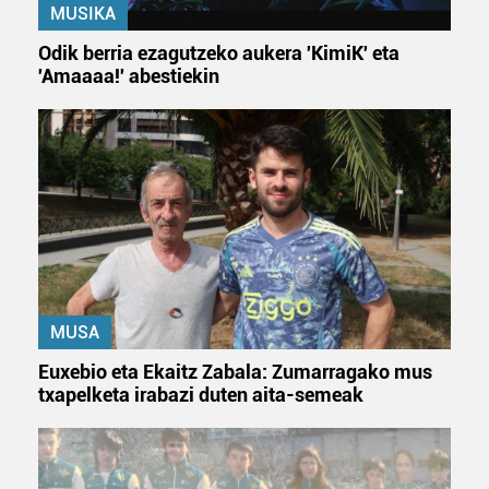
MUSIKA
Webgune honek cookie propioak eta hirugarrenen cookie-
Odik berria ezagutzeko aukera 'KimiK' eta
fitxategiak erabiltzen ditu. Zure esperientzia eta
'Amaaaa!' abestiekin
zerbitzuak hobetzeko asmoz, cookie teknologiaz
baliatzen gara. Ohar hau onartuz gero, teknologia hori
erabiltzeko baimen esplizitua ematen diguzu.
Gehiago
irakurri
MUSA
Euxebio eta Ekaitz Zabala: Zumarragako mus
txapelketa irabazi duten aita-semeak