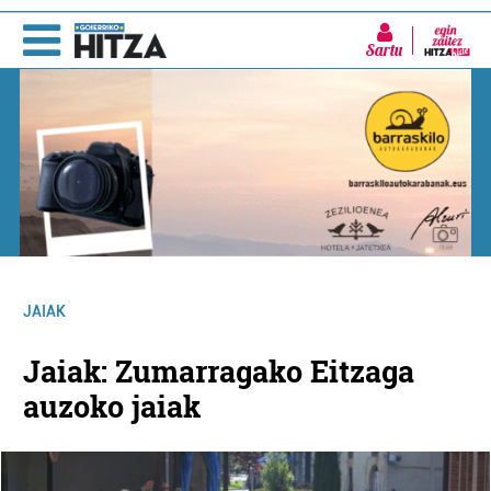
Sartu
JAIAK
Jaiak: Zumarragako Eitzaga
auzoko jaiak