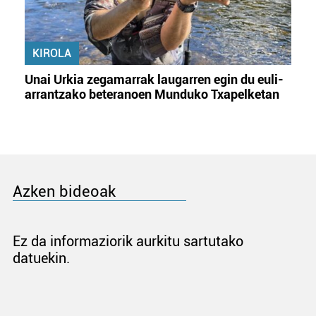
KIROLA
Unai Urkia zegamarrak laugarren egin du euli-
arrantzako beteranoen Munduko Txapelketan
Azken bideoak
Ez da informaziorik aurkitu sartutako
datuekin.