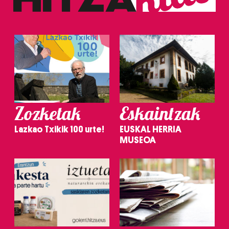
Zozketak
Eskaintzak
Lazkao Txikik 100 urte!
EUSKAL HERRIA
MUSEOA