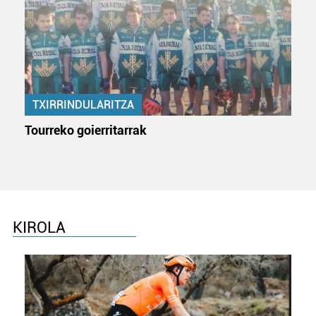
TXIRRINDULARITZA
Tourreko goierritarrak
KIROLA