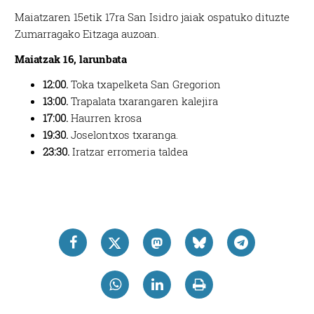
Maiatzaren 15etik 17ra San Isidro jaiak ospatuko dituzte
Zumarragako Eitzaga auzoan.
Maiatzak 16, larunbata
12:00.
Toka txapelketa San Gregorion
13:00.
Trapalata txarangaren kalejira
17:00.
Haurren krosa
19:30.
Joselontxos txaranga.
23:30.
Iratzar erromeria taldea