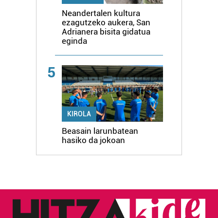
Neandertalen kultura
ezagutzeko aukera, San
Adrianera bisita gidatua
eginda
5
KIROLA
Beasain larunbatean
hasiko da jokoan