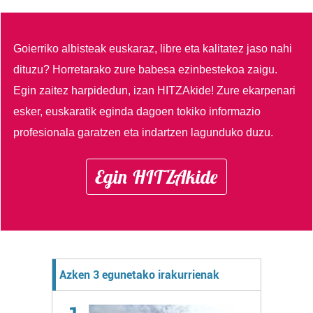
Goierriko albisteak euskaraz, libre eta kalitatez jaso nahi
dituzu?
Horretarako zure babesa ezinbestekoa zaigu.
Egin zaitez harpidedun, izan HITZAkide!
Zure ekarpenari
esker, euskaratik eginda dagoen tokiko informazio
profesionala garatzen eta indartzen lagunduko duzu.
Egin HITZAkide
Azken 3 egunetako irakurrienak