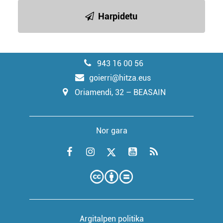
Harpidetu
943 16 00 56
goierri@hitza.eus
Oriamendi, 32 – BEASAIN
Nor gara
Argitalpen politika