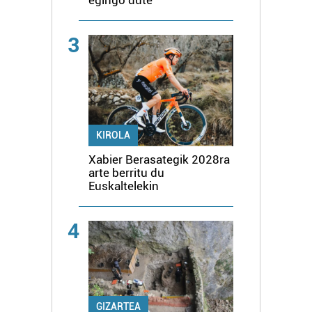
3
KIROLA
Xabier Berasategik 2028ra
arte berritu du
Euskaltelekin
4
GIZARTEA