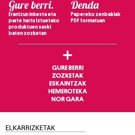
Gure berri.
Denda
Erantzun inkesta eta
Papereko zenbakiak
parte hartu Iztuetako
PDF formatuan
produktuen saski
baten zozketan
+
GURE BERRI
ZOZKETAK
ESKAINTZAK
HEMEROTEKA
NOR GARA
ELKARRIZKETAK