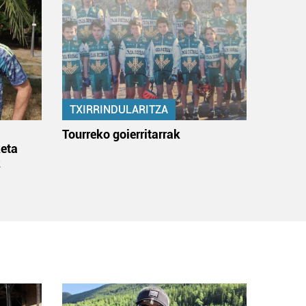
TXIRRINDULARITZA
:
Tourreko goierritarrak
eta
k