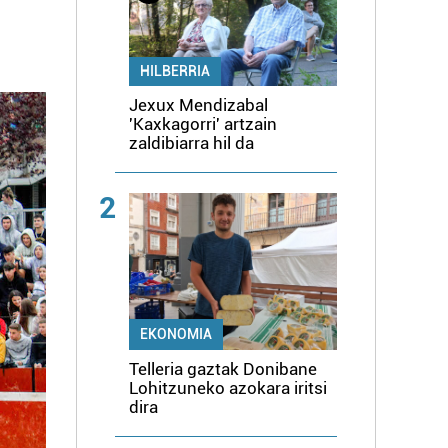
HILBERRIA
Jexux Mendizabal
'Kaxkagorri' artzain
zaldibiarra hil da
2
EKONOMIA
Telleria gaztak Donibane
Lohitzuneko azokara iritsi
dira