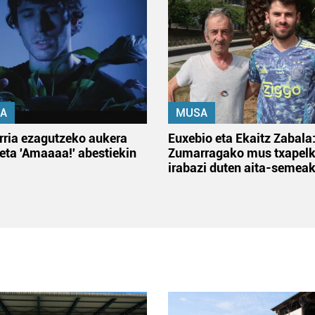
A
MUSA
rria ezagutzeko aukera
Euxebio eta Ekaitz Zabala
 eta 'Amaaaa!' abestiekin
Zumarragako mus txapelk
irabazi duten aita-semea