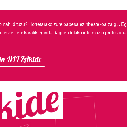
so nahi dituzu?
Horretarako zure babesa ezinbestekoa zaigu. Eg
i esker, euskaratik eginda dagoen tokiko informazio profesiona
in HITZAkide