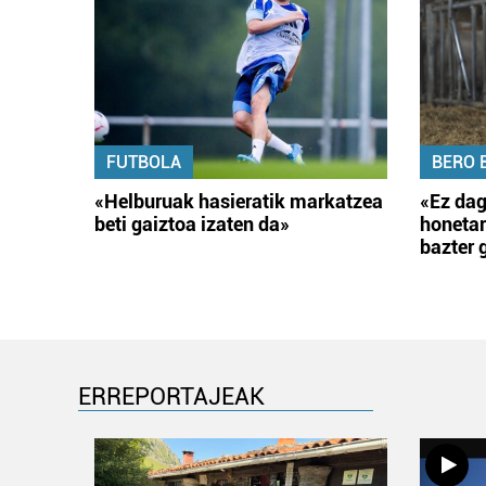
FUTBOLA
BERO 
«Helburuak hasieratik markatzea
«Ez dag
beti gaiztoa izaten da»
honetar
bazter 
ERREPORTAJEAK