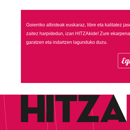
Goierriko albisteak euskaraz, libre eta kalitatez ja
zaitez harpidedun, izan HITZAkide!
Zure ekarpenar
garatzen eta indartzen lagunduko duzu.
Eg