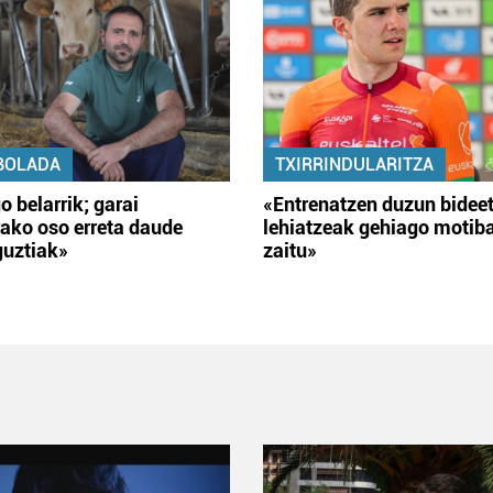
BOLADA
TXIRRINDULARITZA
o belarrik; garai
«Entrenatzen duzun bidee
ako oso erreta daude
lehiatzeak gehiago motib
guztiak»
zaitu»