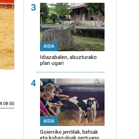
3
AISIA
Idiazabalen, abuzturako
plan ugari
4
4 08:00
AISIA
Goierriko jentilak, behiak
eta kobazuloak gertuago,