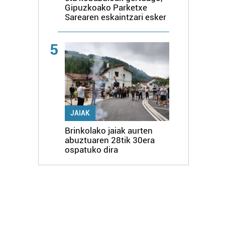
Gipuzkoako Parketxe
Sarearen eskaintzari esker
5
JAIAK
Brinkolako jaiak aurten
abuztuaren 28tik 30era
ospatuko dira