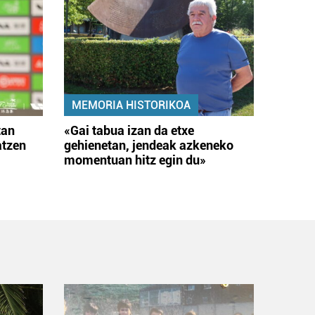
MEMORIA HISTORIKOA
tan
«Gai tabua izan da etxe
atzen
gehienetan, jendeak azkeneko
momentuan hitz egin du»