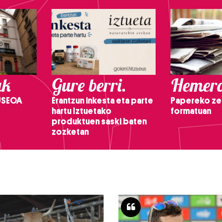
ak
Gure berri.
Hemero
USEOA
Erantzun inkesta eta parte
Papereko ze
hartu Iztuetako
formatuan
produktuen saski baten
zozketan