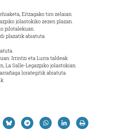
ehiaketa, Eitzagako tiro zelaian.
azpiko jolastokiko zezen plazan.
ko pilotalekuan.
i plazatik abiatuta.
atuta.
uan: Irrintzi eta Lurra taldeak.
n, La Salle-Legazpiko jolastokian.
arrañaga lorategitik abiatuta.
ik.