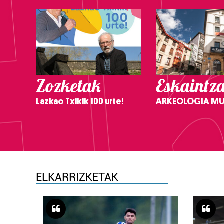
Zozketak
Eskaintz
Lazkao Txikik 100 urte!
ARKEOLOGIA M
ELKARRIZKETAK