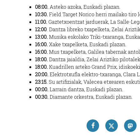
08:00.
Asteko azoka, Euskadi plazan.
10:30.
Field Target Norico herri mailako tiro l
11:00.
Gaztetxoentzat jarduerak, La Salle-Leg
12:00
. Dantza libreko txapelketa, Zelai Arizti
13:00.
Musika eskolako Triki-txaranga, Euskad
16:00.
Xake txapelketa, Euskadi plazan.
16:00.
Mus txapelketa, Galilea tabernak antol
18:00.
Dantza jaialdia, Zelai Ariztiko pilotalek
18:00.
Kuadrillen arteko Grand Prix, idiskoeki
20:00.
Elektrotxufla elektro-txaranga, Clara L
23:15.
Su artifizialak, Valecea etxearen eskut
00:00.
Larrain dantza, Euskadi plazan.
00:30.
Diamante orkestra, Euskadi plazan.