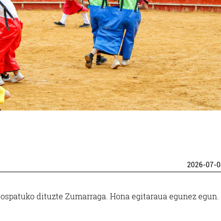
2026-07-0
ak ospatuko dituzte Zumarraga. Hona egitaraua egunez egun.