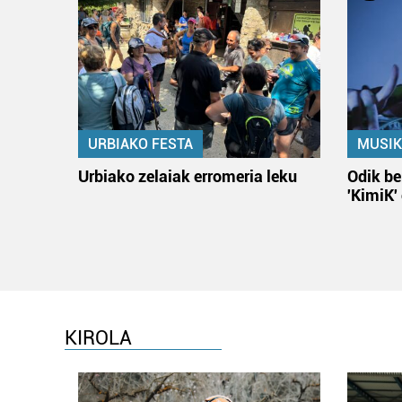
URBIAKO FESTA
MUSIK
Urbiako zelaiak erromeria leku
Odik be
'KimiK'
KIROLA