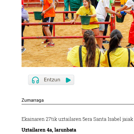
Zumarraga
Ekainaren 27tik uztailaren 5era Santa Isabel jai
Uztailaren 4a, larunbata