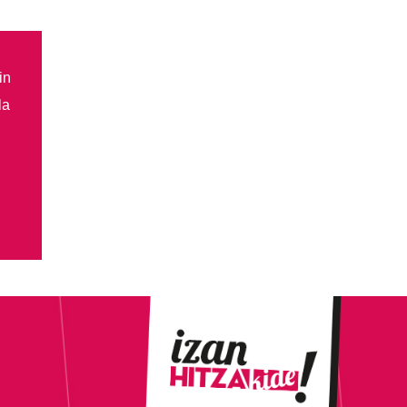
in
la