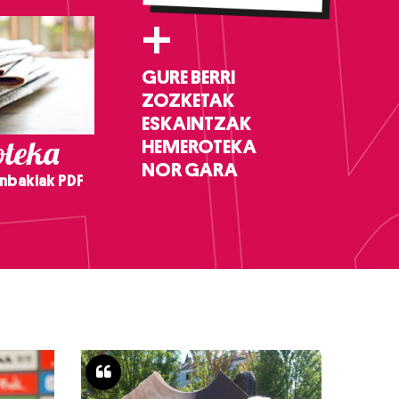
+
GURE BERRI
ZOZKETAK
ESKAINTZAK
teka
HEMEROTEKA
NOR GARA
nbakiak PDF