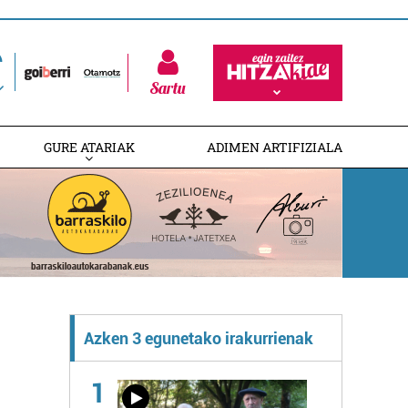
Sartu
GURE ATARIAK
ADIMEN ARTIFIZIALA
Azken 3 egunetako irakurrienak
1