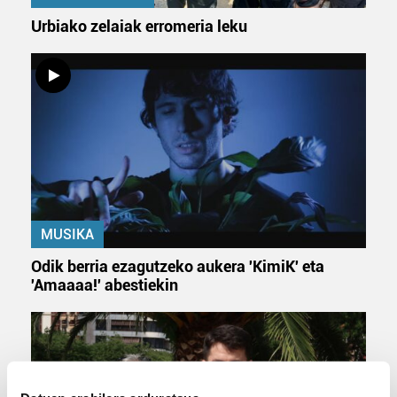
Urbiako zelaiak erromeria leku
MUSIKA
Odik berria ezagutzeko aukera 'KimiK' eta
'Amaaaa!' abestiekin