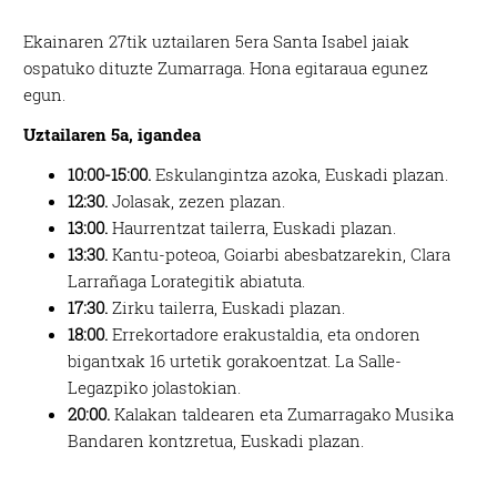
Ekainaren 27tik uztailaren 5era Santa Isabel jaiak
ospatuko dituzte Zumarraga. Hona egitaraua egunez
egun.
Uztailaren 5a, igandea
10:00-15:00.
Eskulangintza azoka, Euskadi plazan.
12:30.
Jolasak, zezen plazan.
13:00.
Haurrentzat tailerra, Euskadi plazan.
13:30.
Kantu-poteoa, Goiarbi abesbatzarekin, Clara
Larrañaga Lorategitik abiatuta.
17:30.
Zirku tailerra, Euskadi plazan.
18:00.
Errekortadore erakustaldia, eta ondoren
bigantxak 16 urtetik gorakoentzat. La Salle-
Legazpiko jolastokian.
20:00.
Kalakan taldearen eta Zumarragako Musika
Bandaren kontzretua, Euskadi plazan.