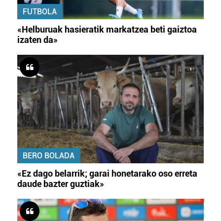
FUTBOLA
«Helburuak hasieratik markatzea beti gaiztoa
izaten da»
BERO BOLADA
«Ez dago belarrik; garai honetarako oso erreta
daude bazter guztiak»