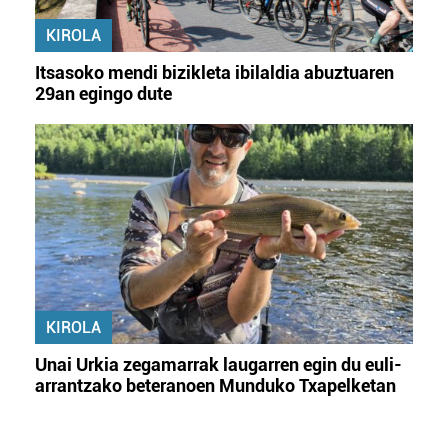
KIROLA
Itsasoko mendi bizikleta ibilaldia abuztuaren
29an egingo dute
KIROLA
Unai Urkia zegamarrak laugarren egin du euli-
arrantzako beteranoen Munduko Txapelketan