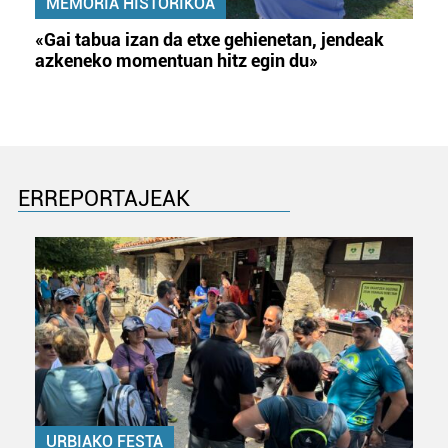
MEMORIA HISTORIKOA
«Gai tabua izan da etxe gehienetan, jendeak
azkeneko momentuan hitz egin du»
ERREPORTAJEAK
URBIAKO FESTA