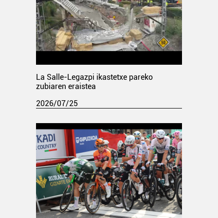
La Salle-Legazpi ikastetxe pareko
zubiaren eraistea
2026/07/25