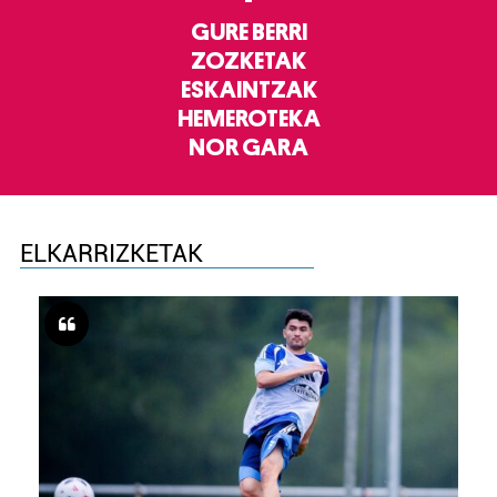
GURE BERRI
ZOZKETAK
ESKAINTZAK
HEMEROTEKA
NOR GARA
ELKARRIZKETAK