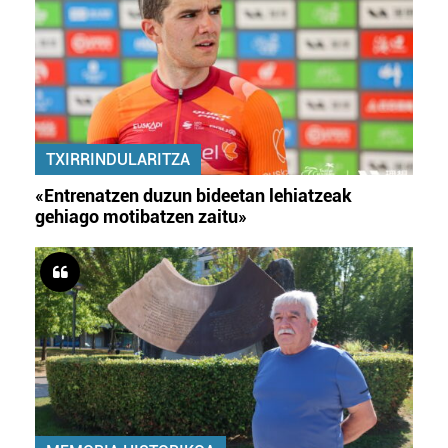
TXIRRINDULARITZA
«Entrenatzen duzun bideetan lehiatzeak
gehiago motibatzen zaitu»