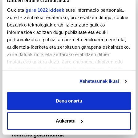
Datuen erabilera arduratsua
Guk eta
gure 1022 kideek
sure informacio pertsonala,
zure IP zenbakia, esaterako, prozesatzen ditugu, cookie
bezalako teknologiak erabiliz eta zure gailuko
informazioak azitzen dugu publizitate eta eduki
MUSA
pertsonalizatua, publizitatearen eta edukiaren neurketa,
Euxebio eta Ekaitz Zabala: Zumarragako mus
audientzia-ikerketa eta zerbitzuen garapena eskaintzeko.
txapelketa irabazi duten aita-semeak
Zure datuak nork eta zertarako erabiltzen dituen
hautatzeko aukera duzu. Zure onespena aldatzen edo
deuseztatzen ahal duzu edozein momentutan, Cookie
deklaraziotik edo Privacy triggerean klikatuz.
Xehetasunak ikusi
If you allow, we would also like to:
Collect information about your geographical
Dena onartu
location which can be accurate to within several
meters
Aukeratu
Identify your device by actively scanning it for
TXIRRINDULARITZA
specific characteristics (fingerprinting)
Tourreko goierritarrak
Find out more about how your personal data is processed