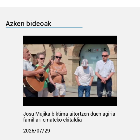
Azken bideoak
Josu Mujika biktima aitortzen duen agiria
familiari emateko ekitaldia
2026/07/29