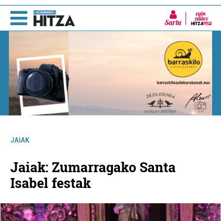
Sartu
JAIAK
Jaiak: Zumarragako Santa
Isabel festak