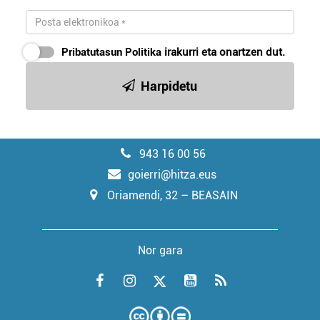
Pribatutasun Politika
irakurri eta onartzen dut.
Harpidetu
943 16 00 56
goierri@hitza.eus
Oriamendi, 32 – BEASAIN
Nor gara