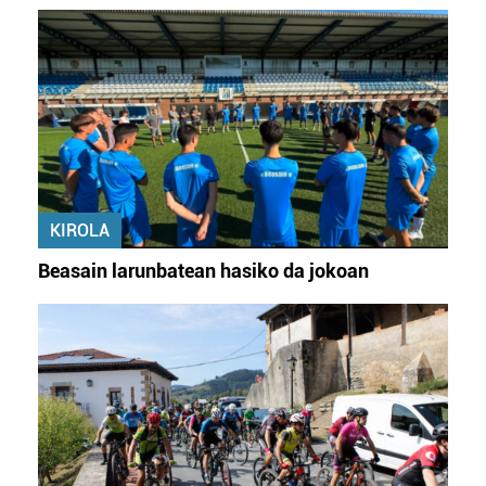
datuen atalean. Edozein unetan alda edo ken dezakezu
zure baimena Cookieen adierazpenean.
Webgune honek cookie propioak eta hirugarrenen cookie-
fitxategiak erabiltzen ditu. Zure esperientzia eta
zerbitzuak hobetzeko asmoz, cookie teknologiaz
baliatzen gara. Ohar hau onartuz gero, teknologia hori
erabiltzeko baimen esplizitua ematen diguzu.
Gehiago
irakurri
KIROLA
Beasain larunbatean hasiko da jokoan