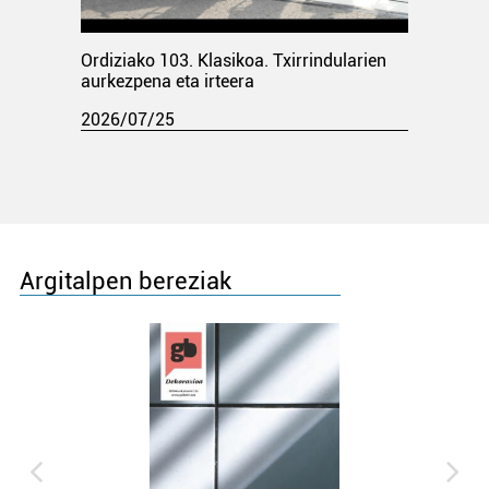
Ordiziako 103. Klasikoa. Txirrindularien
aurkezpena eta irteera
2026/07/25
Argitalpen bereziak