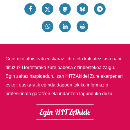
Goierriko albisteak euskaraz, libre eta kalitatez jaso nahi
dituzu?
Horretarako zure babesa ezinbestekoa zaigu.
Egin zaitez harpidedun, izan HITZAkide!
Zure ekarpenari
esker, euskaratik eginda dagoen tokiko informazio
profesionala garatzen eta indartzen lagunduko duzu.
Egin HITZAkide