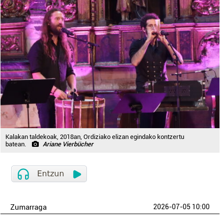
Kalakan taldekoak, 2018an, Ordiziako elizan egindako kontzertu
batean.
Ariane Vierbücher
Zumarraga
2026-07-05 10:00