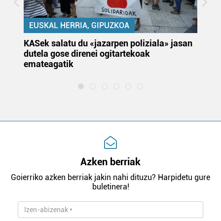
EUSKAL HERRIA, GIPUZKOA
KASek salatu du «jazarpen poliziala» jasan
Pa
dutela gose direnei ogitartekoak
da
emateagatik
«s
Azken berriak
Goierriko azken berriak jakin nahi dituzu? Harpidetu gure
buletinera!