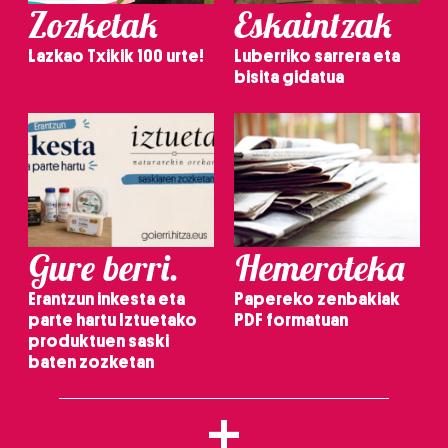
Zozketak
Eskaintzak
Lazkao Txikik 100 urte!
Luberriko sarrera eta
bisita gidatua
Gure berri.
Hemeroteka
Erantzun inkesta eta
Papereko zenbakiak
parte hartu Iztuetako
PDF formatuan
produktuen saski
baten zozketan
+