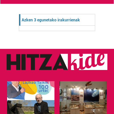
Azken 3 egunetako irakurrienak