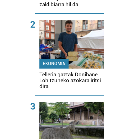
zaldibiarra hil da
2
EKONOMIA
Telleria gaztak Donibane
Lohitzuneko azokara iritsi
dira
3