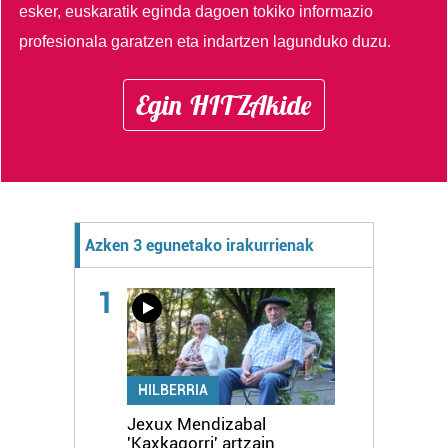
esker, euskaratik eginda dagoen tokiko informazio
profesionala garatzen eta indartzen lagunduko duzu.
Egin HITZAkide
Azken 3 egunetako irakurrienak
1
HILBERRIA
Jexux Mendizabal
'Kaxkagorri' artzain