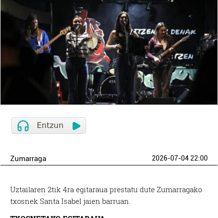
Zumarraga
2026-07-04 22:00
Uztailaren 2tik 4ra egitaraua prestatu dute Zumarragako
txosnek Santa Isabel jaien barruan.