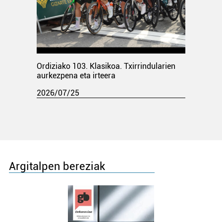
Ordiziako 103. Klasikoa. Txirrindularien
aurkezpena eta irteera
2026/07/25
Argitalpen bereziak