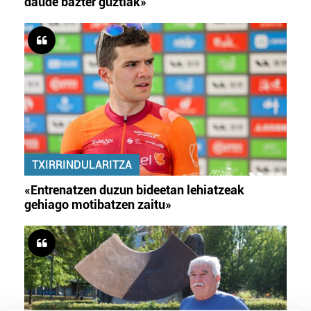
daude bazter guztiak»
TXIRRINDULARITZA
«Entrenatzen duzun bideetan lehiatzeak
gehiago motibatzen zaitu»