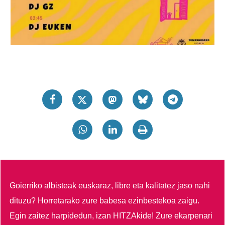
Goierriko albisteak euskaraz, libre eta kalitatez jaso nahi
dituzu?
Horretarako zure babesa ezinbestekoa zaigu.
Egin zaitez harpidedun, izan HITZAkide!
Zure ekarpenari