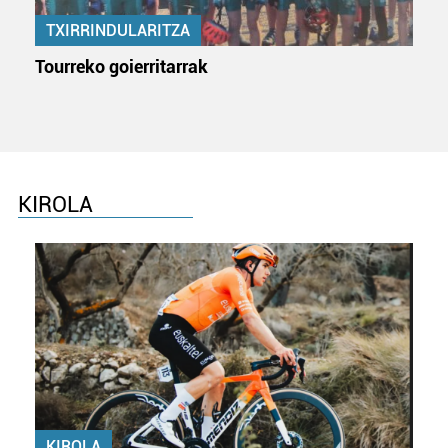
TXIRRINDULARITZA
Tourreko goierritarrak
KIROLA
KIROLA