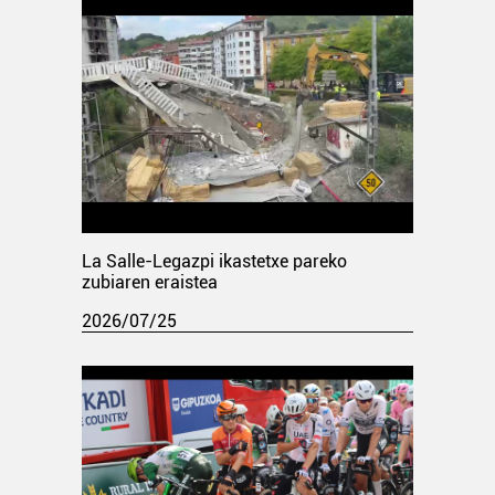
La Salle-Legazpi ikastetxe pareko
zubiaren eraistea
2026/07/25