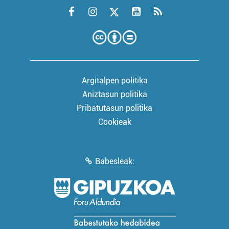
Argitalpen politika
Aniztasun politika
Pribatutasun politika
Cookieak
Babesleak: