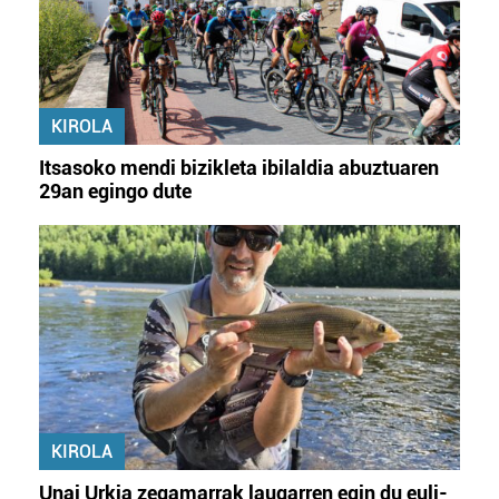
KIROLA
Itsasoko mendi bizikleta ibilaldia abuztuaren
29an egingo dute
KIROLA
Unai Urkia zegamarrak laugarren egin du euli-