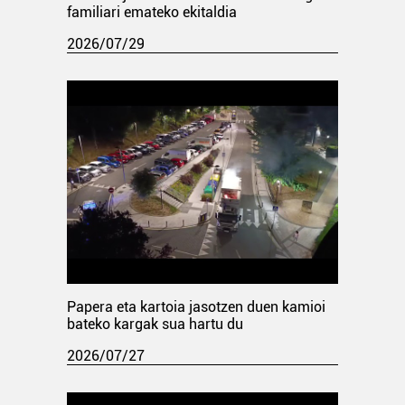
familiari emateko ekitaldia
2026/07/29
Papera eta kartoia jasotzen duen kamioi
bateko kargak sua hartu du
2026/07/27