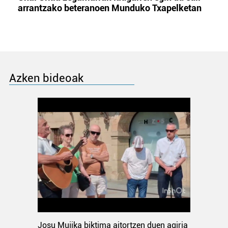
arrantzako beteranoen Munduko Txapelketan
Azken bideoak
Josu Mujika biktima aitortzen duen agiria