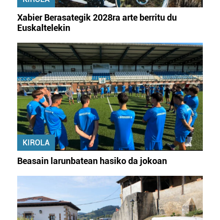
Xabier Berasategik 2028ra arte berritu du
Euskaltelekin
KIROLA
Beasain larunbatean hasiko da jokoan