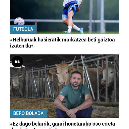
FUTBOLA
«Helburuak hasieratik markatzea beti gaiztoa
izaten da»
BERO BOLADA
«Ez dago belarrik; garai honetarako oso erreta