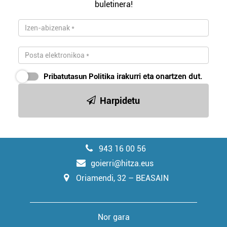
buletinera!
Pribatutasun Politika
irakurri eta onartzen dut.
Harpidetu
943 16 00 56
goierri@hitza.eus
Oriamendi, 32 – BEASAIN
Nor gara