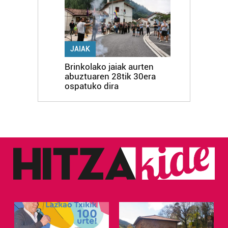
JAIAK
Brinkolako jaiak aurten
abuztuaren 28tik 30era
ospatuko dira