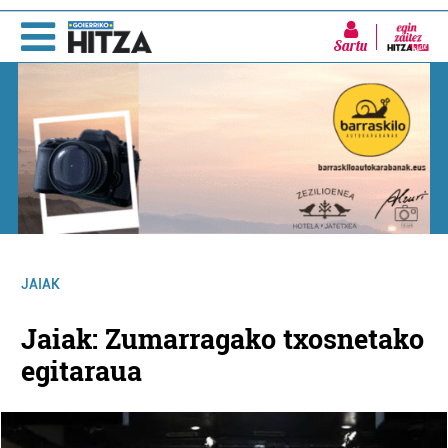
Sartu
JAIAK
Jaiak: Zumarragako txosnetako
egitaraua