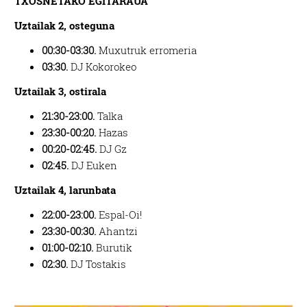
TXOSNETAKO EGITARAUA
Uztailak 2, osteguna
00:30-03:30.
Muxutruk erromeria
03:30.
DJ Kokorokeo
Uztailak 3, ostirala
21:30-23:00.
Talka
23:30-00:20.
Hazas
00:20-02:45.
DJ Gz
02:45.
DJ Euken
Uztailak 4, larunbata
22:00-23:00.
Espal-Oi!
23:30-00:30.
Ahantzi
01:00-02:10.
Burutik
02:30.
DJ Tostakis