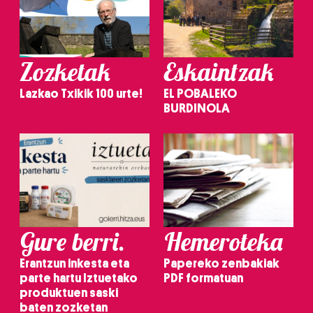
Zozketak
Eskaintzak
Lazkao Txikik 100 urte!
EL POBALEKO
BURDINOLA
Gure berri.
Hemeroteka
Erantzun inkesta eta
Papereko zenbakiak
parte hartu Iztuetako
PDF formatuan
produktuen saski
baten zozketan