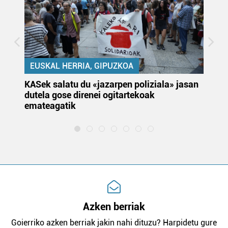
EUSKAL HERRIA, GIPUZKOA
KASek salatu du «jazarpen poliziala» jasan
Pa
dutela gose direnei ogitartekoak
da
emateagatik
«s
Azken berriak
Goierriko azken berriak jakin nahi dituzu? Harpidetu gure