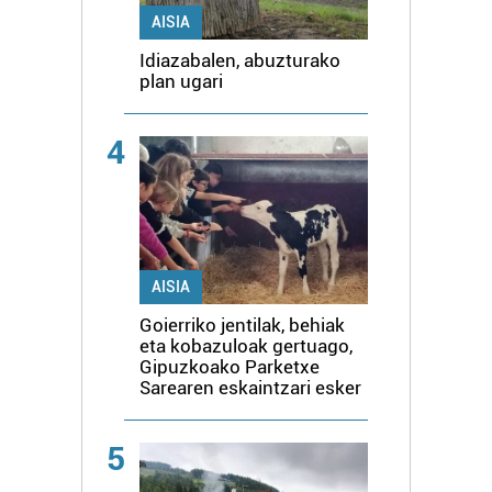
AISIA
Idiazabalen, abuzturako
plan ugari
4
AISIA
Goierriko jentilak, behiak
eta kobazuloak gertuago,
Gipuzkoako Parketxe
Sarearen eskaintzari esker
5