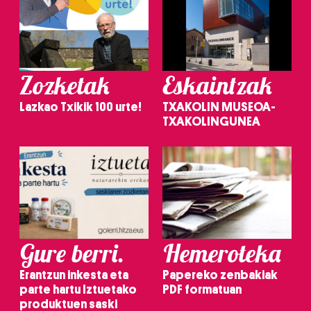
Zozketak
Eskaintzak
Lazkao Txikik 100 urte!
TXAKOLIN MUSEOA-
TXAKOLINGUNEA
Gure berri.
Hemeroteka
Erantzun inkesta eta
Papereko zenbakiak
parte hartu Iztuetako
PDF formatuan
produktuen saski