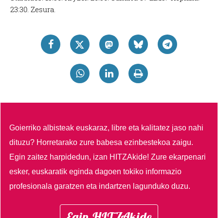
23:30. Zesura.
Goierriko albisteak euskaraz, libre eta kalitatez jaso nahi
dituzu?
Horretarako zure babesa ezinbestekoa zaigu.
Egin zaitez harpidedun, izan HITZAkide!
Zure ekarpenari
esker, euskaratik eginda dagoen tokiko informazio
profesionala garatzen eta indartzen lagunduko duzu.
Egin HITZAkide