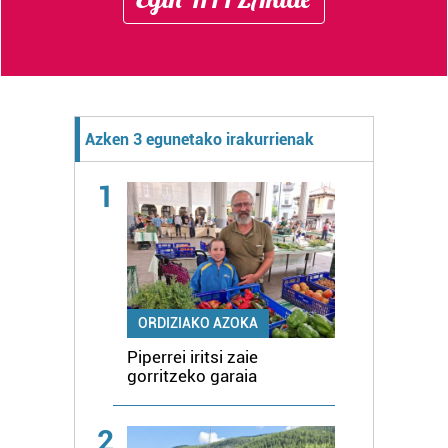
Azken 3 egunetako irakurrienak
1
ORDIZIAKO AZOKA
Piperrei iritsi zaie
gorritzeko garaia
2