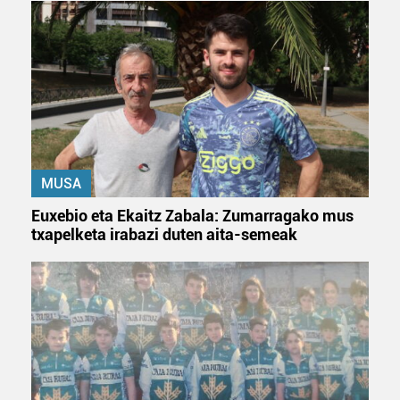
fitxategiak erabiltzen ditu. Zure esperientzia eta
zerbitzuak hobetzeko asmoz, cookie teknologiaz
baliatzen gara. Ohar hau onartuz gero, teknologia hori
erabiltzeko baimen esplizitua ematen diguzu.
Gehiago
irakurri
MUSA
Euxebio eta Ekaitz Zabala: Zumarragako mus
txapelketa irabazi duten aita-semeak