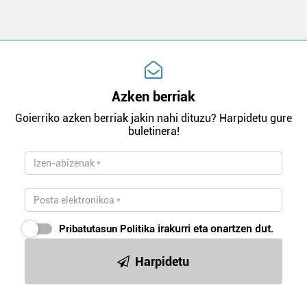
Azken berriak
Goierriko azken berriak jakin nahi dituzu? Harpidetu gure
buletinera!
Pribatutasun Politika
irakurri eta onartzen dut.
Harpidetu