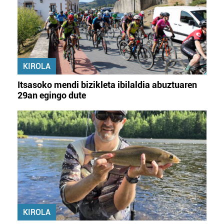
KIROLA
Itsasoko mendi bizikleta ibilaldia abuztuaren
29an egingo dute
KIROLA