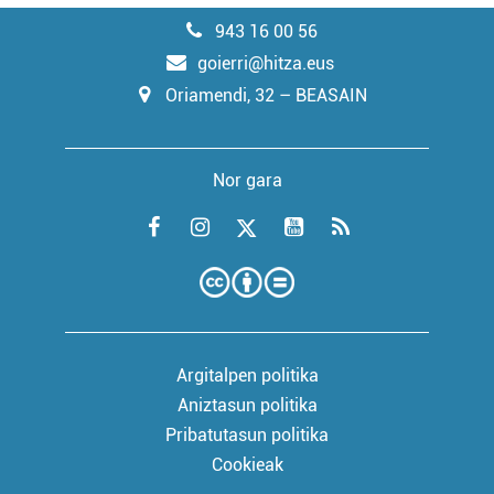
943 16 00 56
goierri@hitza.eus
Oriamendi, 32 – BEASAIN
Nor gara
Argitalpen politika
Aniztasun politika
Pribatutasun politika
Cookieak