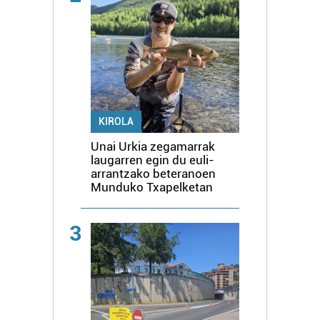
KIROLA
Unai Urkia zegamarrak
laugarren egin du euli-
arrantzako beteranoen
Munduko Txapelketan
3