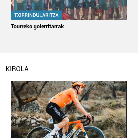
TXIRRINDULARITZA
Tourreko goierritarrak
KIROLA