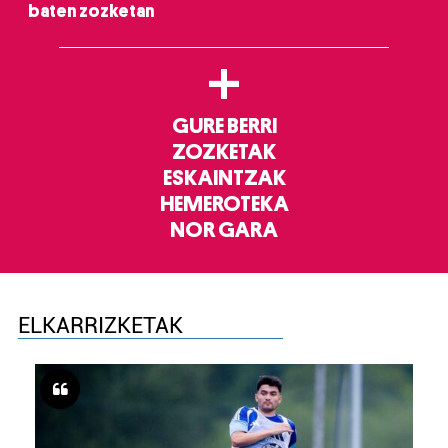
baten zozketan
+
GURE BERRI
ZOZKETAK
ESKAINTZAK
HEMEROTEKA
NOR GARA
ELKARRIZKETAK