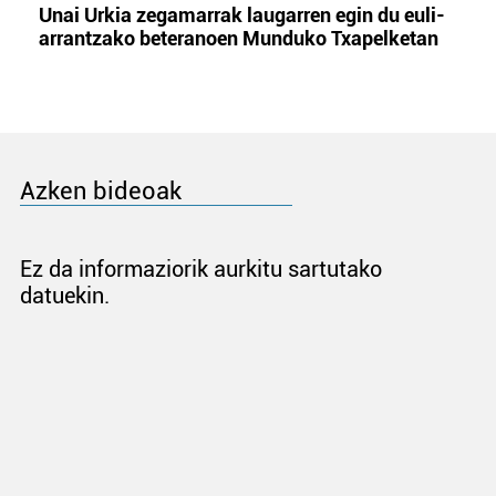
Unai Urkia zegamarrak laugarren egin du euli-
arrantzako beteranoen Munduko Txapelketan
Azken bideoak
Ez da informaziorik aurkitu sartutako
datuekin.