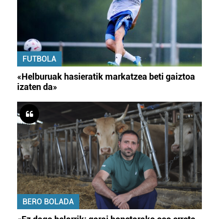
FUTBOLA
«Helburuak hasieratik markatzea beti gaiztoa
izaten da»
BERO BOLADA