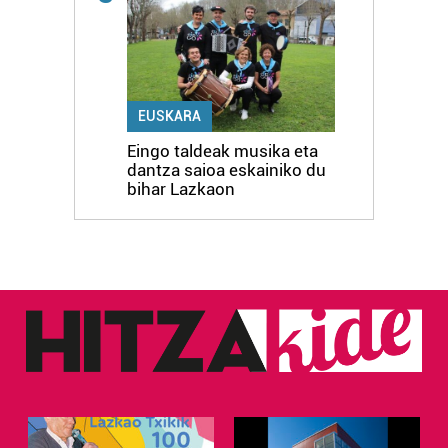
EUSKARA
Eingo taldeak musika eta
dantza saioa eskainiko du
bihar Lazkaon