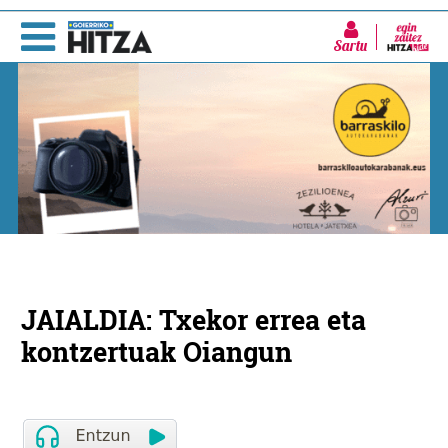
Sartu
JAIALDIA: Txekor errea eta
kontzertuak Oiangun