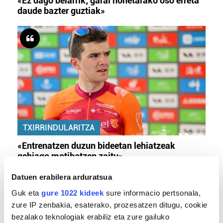
«Ez dago belarrik; garai honetarako oso erreta
daude bazter guztiak»
TXIRRINDULARITZA
«Entrenatzen duzun bideetan lehiatzeak
gehiago motibatzen zaitu»
Datuen erabilera arduratsua
Guk eta
gure 1022 kideek
sure informacio pertsonala,
zure IP zenbakia, esaterako, prozesatzen ditugu, cookie
bezalako teknologiak erabiliz eta zure gailuko