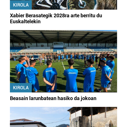
KIROLA
Xabier Berasategik 2028ra arte berritu du
Euskaltelekin
KIROLA
Beasain larunbatean hasiko da jokoan