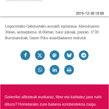
2015-12-30 15:00
Legorretako Gabonetako aisialdi egitaraua. Abenduaren
30ean, asteazkena: 16:00etan: haur jokoak, plazan. 17:30.
Buruhandiak, Gazte-Piku asanbladaren eskutik.
Goierriko albisteak euskaraz, libre eta kalitatez jaso nahi
dituzu?
Horretarako zure babesa ezinbestekoa zaigu.