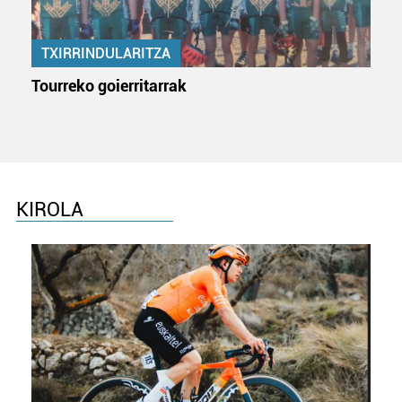
TXIRRINDULARITZA
Tourreko goierritarrak
KIROLA