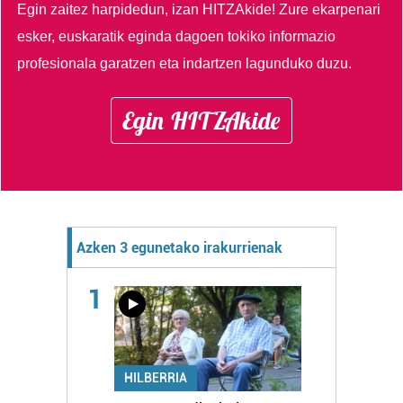
Egin zaitez harpidedun, izan HITZAkide!
Zure ekarpenari
esker, euskaratik eginda dagoen tokiko informazio
profesionala garatzen eta indartzen lagunduko duzu.
Egin HITZAkide
Azken 3 egunetako irakurrienak
1
HILBERRIA