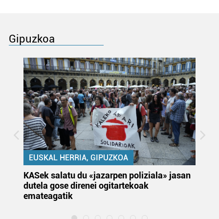
Gipuzkoa
EUSKAL HERRIA, GIPUZKOA
KASek salatu du «jazarpen poliziala» jasan
Pa
dutela gose direnei ogitartekoak
da
emateagatik
«s