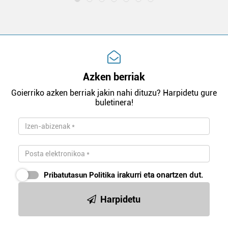
Azken berriak
Goierriko azken berriak jakin nahi dituzu? Harpidetu gure
buletinera!
Pribatutasun Politika
irakurri eta onartzen dut.
Harpidetu