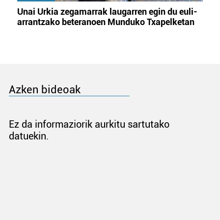
Unai Urkia zegamarrak laugarren egin du euli-
arrantzako beteranoen Munduko Txapelketan
Azken bideoak
Ez da informaziorik aurkitu sartutako
datuekin.