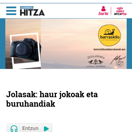
Sartu
Jolasak: haur jokoak eta
buruhandiak