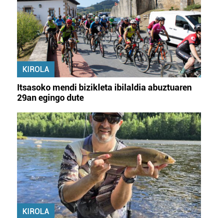
KIROLA
Itsasoko mendi bizikleta ibilaldia abuztuaren
29an egingo dute
KIROLA