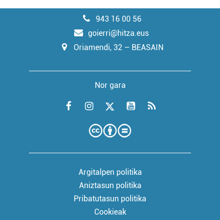
943 16 00 56
goierri@hitza.eus
Oriamendi, 32 – BEASAIN
Nor gara
Argitalpen politika
Aniztasun politika
Pribatutasun politika
Cookieak