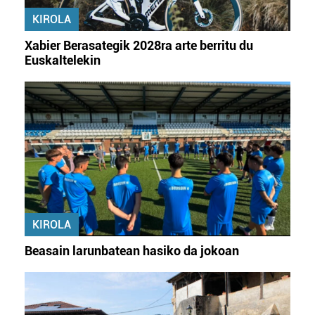
KIROLA
Xabier Berasategik 2028ra arte berritu du
Euskaltelekin
KIROLA
Beasain larunbatean hasiko da jokoan