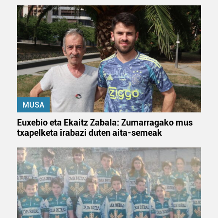
duten interes legitimoa eta horren aurka nola egin
dezakezun ikusteko.
Lortu zure datu pertsonalak prozesatzeko moduari
buruzko informazio gehiago eta ezarri zure lehentasunak
datuen atalean. Edozein unetan alda edo ken dezakezu
zure baimena Cookieen adierazpenean.
MUSA
Webgune honek cookie propioak eta hirugarrenen cookie-
fitxategiak erabiltzen ditu. Zure esperientzia eta
Euxebio eta Ekaitz Zabala: Zumarragako mus
zerbitzuak hobetzeko asmoz, cookie teknologiaz
txapelketa irabazi duten aita-semeak
baliatzen gara. Ohar hau onartuz gero, teknologia hori
erabiltzeko baimen esplizitua ematen diguzu.
Gehiago
irakurri