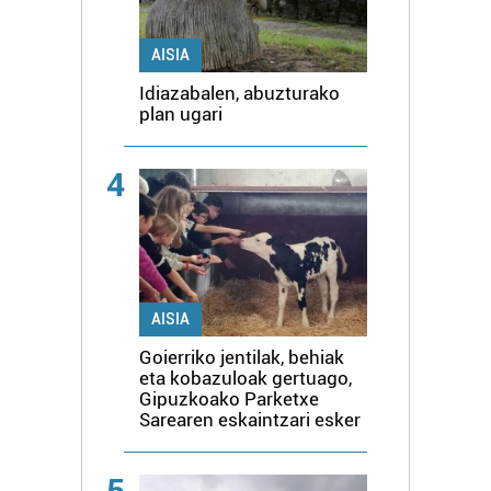
AISIA
Idiazabalen, abuzturako
plan ugari
4
AISIA
Goierriko jentilak, behiak
eta kobazuloak gertuago,
Gipuzkoako Parketxe
Sarearen eskaintzari esker
5