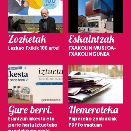
Zozketak
Eskaintzak
Lazkao Txikik 100 urte!
TXAKOLIN MUSEOA-
TXAKOLINGUNEA
Gure berri.
Hemeroteka
Erantzun inkesta eta
Papereko zenbakiak
parte hartu Iztuetako
PDF formatuan