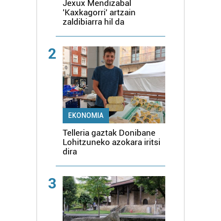
Jexux Mendizabal
'Kaxkagorri' artzain
zaldibiarra hil da
2
EKONOMIA
Telleria gaztak Donibane
Lohitzuneko azokara iritsi
dira
3