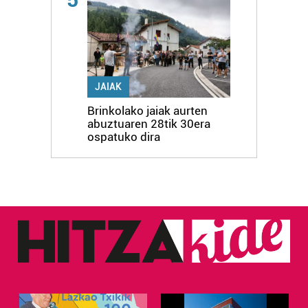
JAIAK
Brinkolako jaiak aurten
abuztuaren 28tik 30era
ospatuko dira