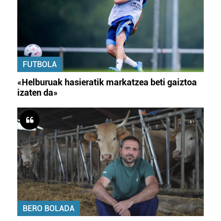
FUTBOLA
«Helburuak hasieratik markatzea beti gaiztoa
izaten da»
BERO BOLADA