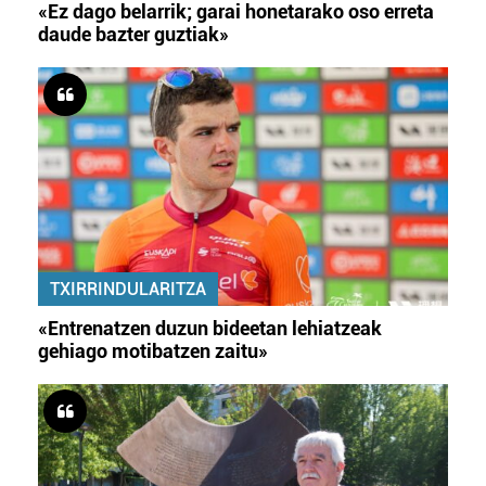
«Ez dago belarrik; garai honetarako oso erreta
daude bazter guztiak»
TXIRRINDULARITZA
«Entrenatzen duzun bideetan lehiatzeak
gehiago motibatzen zaitu»