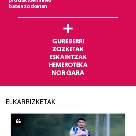
produktuen saski
baten zozketan
+
GURE BERRI
ZOZKETAK
ESKAINTZAK
HEMEROTEKA
NOR GARA
ELKARRIZKETAK