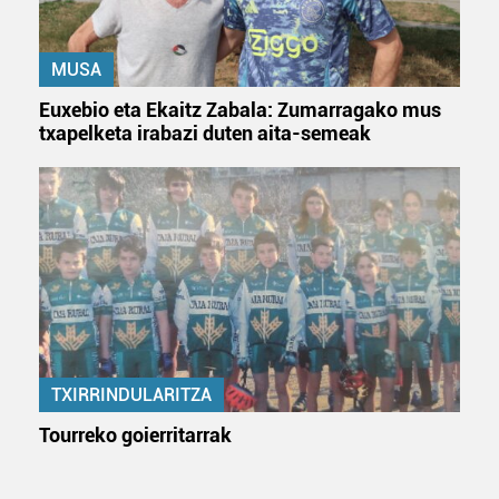
erabiltzeko baimen esplizitua ematen diguzu.
Gehiago
irakurri
MUSA
Euxebio eta Ekaitz Zabala: Zumarragako mus
txapelketa irabazi duten aita-semeak
TXIRRINDULARITZA
Tourreko goierritarrak