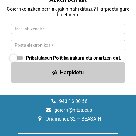
Goierriko azken berriak jakin nahi dituzu? Harpidetu gure
buletinera!
Pribatutasun Politika
irakurri eta onartzen dut.
Harpidetu
943 16 00 56
goierri@hitza.eus
Oriamendi, 32 – BEASAIN