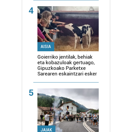
4
AISIA
Goierriko jentilak, behiak
eta kobazuloak gertuago,
Gipuzkoako Parketxe
Sarearen eskaintzari esker
5
JAIAK