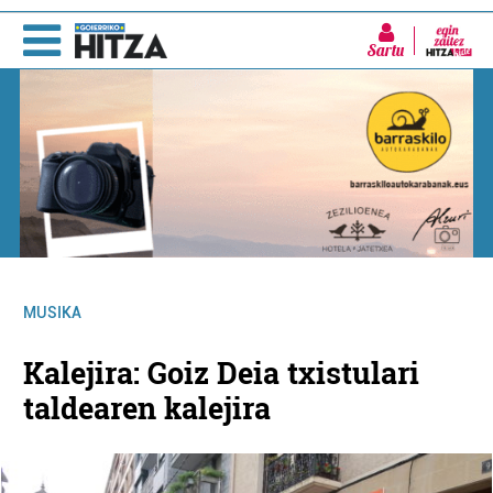
Sartu
MUSIKA
Kalejira: Goiz Deia txistulari
taldearen kalejira