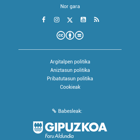
Nor gara
Argitalpen politika
Aniztasun politika
Pribatutasun politika
Cookieak
Babesleak: