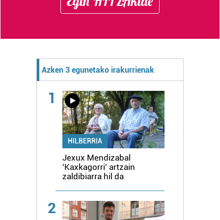
Egin HITZAkide
Azken 3 egunetako irakurrienak
1
HILBERRIA
Jexux Mendizabal
'Kaxkagorri' artzain
zaldibiarra hil da
2