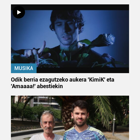
neurtzeko, jendeari buruzko informazioa biltzeko eta
produktuak garatzeko. Zure datuak nork eta zertarako
erabiltzen dituen hauta dezakezu.
Bazkide batzuek ez dizute baimenik eskatzen, eta beren
interes komertzial legitimoetan babesten dira. Ikusi gure
bazkideen zerrenda, beren ustez zein helburutarako
duten interes legitimoa eta horren aurka nola egin
dezakezun ikusteko.
MUSIKA
Lortu zure datu pertsonalak prozesatzeko moduari
Odik berria ezagutzeko aukera 'KimiK' eta
buruzko informazio gehiago eta ezarri zure lehentasunak
'Amaaaa!' abestiekin
datuen atalean. Edozein unetan alda edo ken dezakezu
zure baimena Cookieen adierazpenean.
Webgune honek cookie propioak eta hirugarrenen cookie-
fitxategiak erabiltzen ditu. Zure esperientzia eta
zerbitzuak hobetzeko asmoz, cookie teknologiaz
baliatzen gara. Ohar hau onartuz gero, teknologia hori