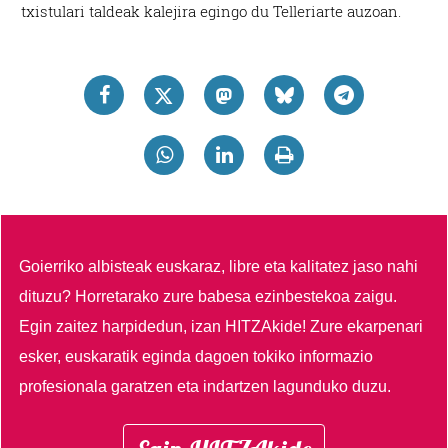
txistulari taldeak kalejira egingo du Telleriarte auzoan.
Goierriko albisteak euskaraz, libre eta kalitatez jaso nahi
dituzu?
Horretarako zure babesa ezinbestekoa zaigu.
Egin zaitez harpidedun, izan HITZAkide!
Zure ekarpenari
esker, euskaratik eginda dagoen tokiko informazio
profesionala garatzen eta indartzen lagunduko duzu.