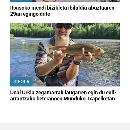
Itsasoko mendi bizikleta ibilaldia abuztuaren
29an egingo dute
KIROLA
Unai Urkia zegamarrak laugarren egin du euli-
arrantzako beteranoen Munduko Txapelketan