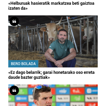
«Helburuak hasieratik markatzea beti gaiztoa
izaten da»
BERO BOLADA
«Ez dago belarrik; garai honetarako oso erreta
daude bazter guztiak»