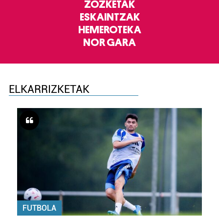
ZOZKETAK
ESKAINTZAK
HEMEROTEKA
NOR GARA
ELKARRIZKETAK
FUTBOLA