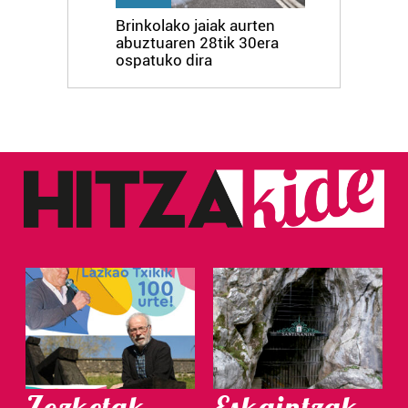
Brinkolako jaiak aurten
abuztuaren 28tik 30era
ospatuko dira
Zozketak
Eskaintzak