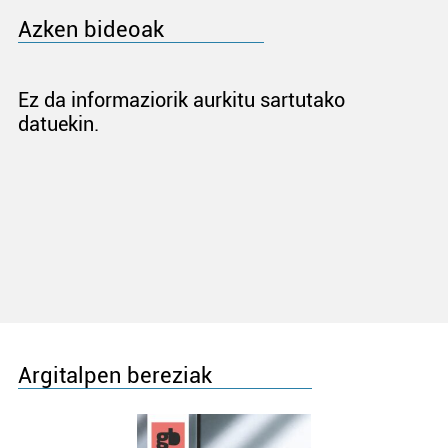
Azken bideoak
Ez da informaziorik aurkitu sartutako
datuekin.
Argitalpen bereziak