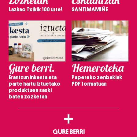
Lazkao Txikik 100 urte!
SANTIMAMIÑE
Gure berri.
Hemeroteka
Erantzun inkesta eta
Papereko zenbakiak
parte hartu Iztuetako
PDF formatuan
produktuen saski
baten zozketan
+
GURE BERRI