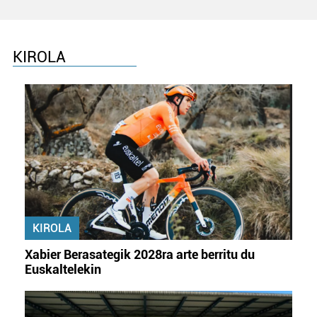
KIROLA
KIROLA
Xabier Berasategik 2028ra arte berritu du
Euskaltelekin