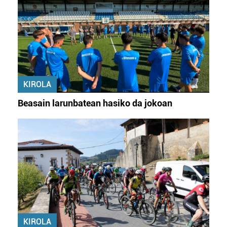
KIROLA
Beasain larunbatean hasiko da jokoan
KIROLA