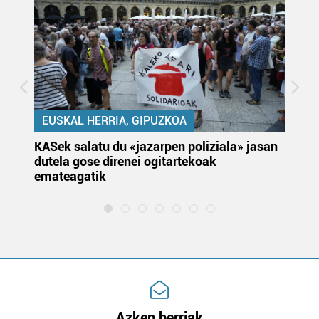
EUSKAL HERRIA, GIPUZKOA
KASek salatu du «jazarpen poliziala» jasan
Pa
dutela gose direnei ogitartekoak
da
emateagatik
«s
Azken berriak