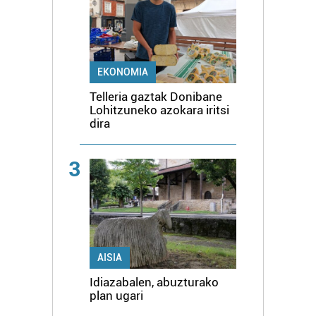
EKONOMIA
Telleria gaztak Donibane
Lohitzuneko azokara iritsi
dira
3
AISIA
Idiazabalen, abuzturako
plan ugari