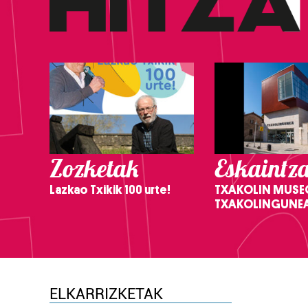
Zozketak
Eskaintz
Lazkao Txikik 100 urte!
TXAKOLIN MUSE
TXAKOLINGUNE
ELKARRIZKETAK