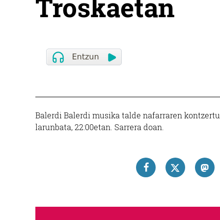
Troskaetan
Balerdi Balerdi musika talde nafarraren kontzert
larunbata, 22:00etan. Sarrera doan.