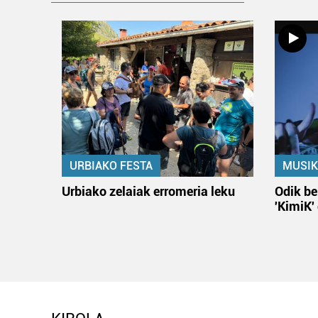
URBIAKO FESTA
MUSIK
Urbiako zelaiak erromeria leku
Odik be
'KimiK'