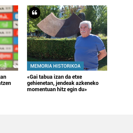
MEMORIA HISTORIKOA
tan
«Gai tabua izan da etxe
atzen
gehienetan, jendeak azkeneko
momentuan hitz egin du»