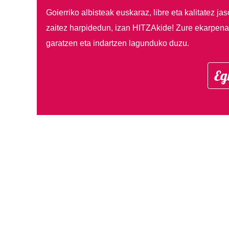
Goierriko albisteak euskaraz, libre eta kalitatez ja
zaitez harpidedun, izan HITZAkide!
Zure ekarpenar
garatzen eta indartzen lagunduko duzu.
Eg