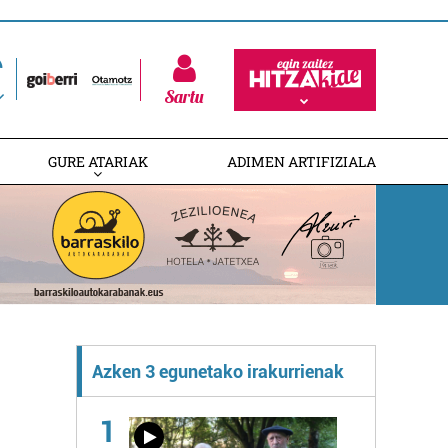
Sartu
GURE ATARIAK
ADIMEN ARTIFIZIALA
Azken 3 egunetako irakurrienak
1