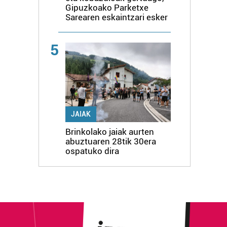
Gipuzkoako Parketxe
Sarearen eskaintzari esker
5
JAIAK
Brinkolako jaiak aurten
abuztuaren 28tik 30era
ospatuko dira