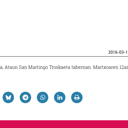
2016-03-1
ua, Ataun San Martingo Troskaeta tabernan. Martxoaren 12a