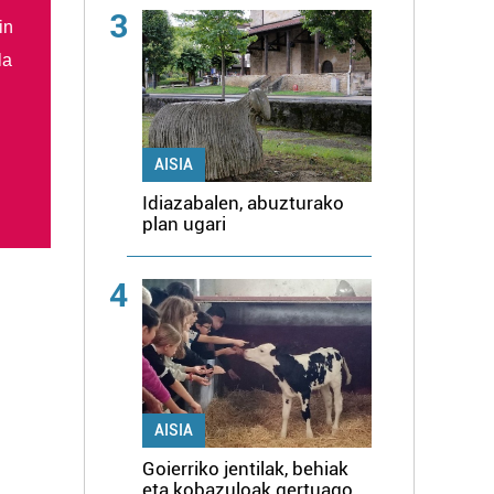
3
in
la
AISIA
Idiazabalen, abuzturako
plan ugari
4
AISIA
Goierriko jentilak, behiak
eta kobazuloak gertuago,