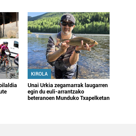
KIROLA
bilaldia
Unai Urkia zegamarrak laugarren
ute
egin du euli-arrantzako
beteranoen Munduko Txapelketan