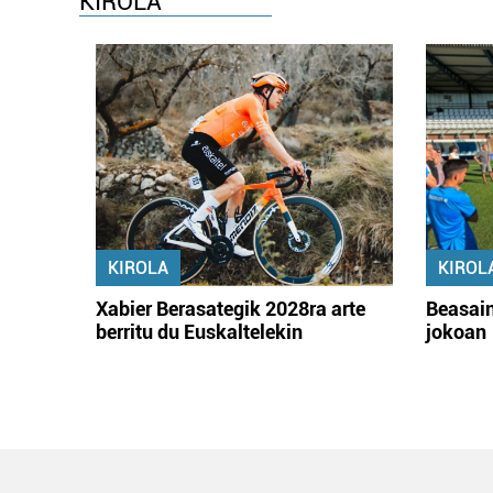
KIROLA
KIROLA
KIROL
Xabier Berasategik 2028ra arte
Beasain
berritu du Euskaltelekin
jokoan