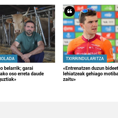
BOLADA
TXIRRINDULARITZA
o belarrik; garai
«Entrenatzen duzun bidee
ako oso erreta daude
lehiatzeak gehiago motib
guztiak»
zaitu»