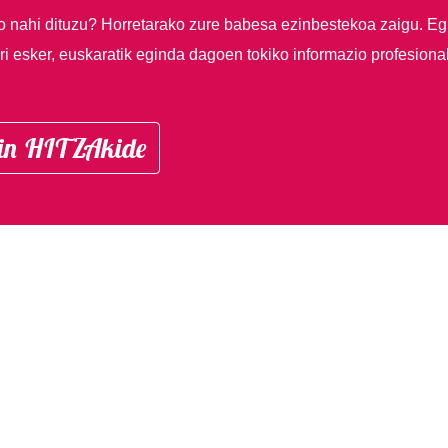
so nahi dituzu?
Horretarako zure babesa ezinbestekoa zaigu. Eg
i esker, euskaratik eginda dagoen tokiko informazio profesiona
in HITZAkide