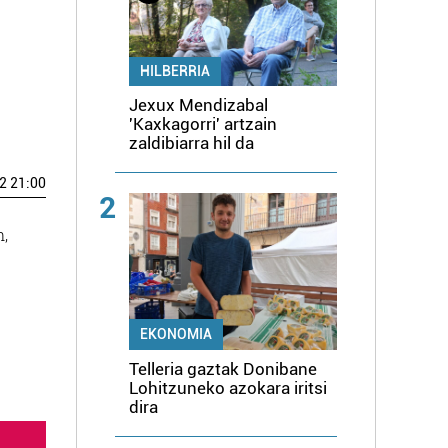
HILBERRIA
Jexux Mendizabal
'Kaxkagorri' artzain
zaldibiarra hil da
2 21:00
2
n,
EKONOMIA
Telleria gaztak Donibane
Lohitzuneko azokara iritsi
dira