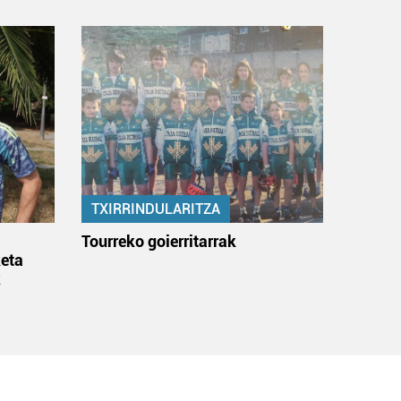
TXIRRINDULARITZA
:
Tourreko goierritarrak
eta
k