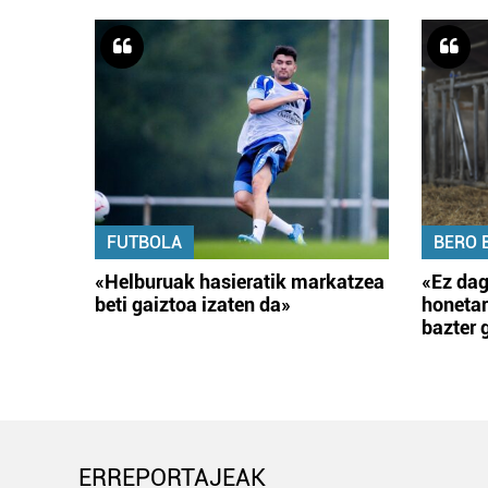
FUTBOLA
BERO 
«Helburuak hasieratik markatzea
«Ez dag
beti gaiztoa izaten da»
honetar
bazter 
ERREPORTAJEAK