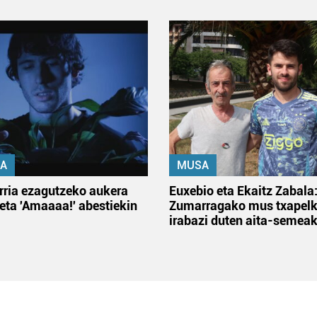
A
MUSA
rria ezagutzeko aukera
Euxebio eta Ekaitz Zabala
 eta 'Amaaaa!' abestiekin
Zumarragako mus txapelk
irabazi duten aita-semea