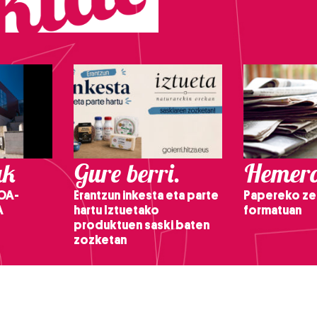
ak
Gure berri.
Hemero
OA-
Erantzun inkesta eta parte
Papereko ze
A
hartu Iztuetako
formatuan
produktuen saski baten
zozketan