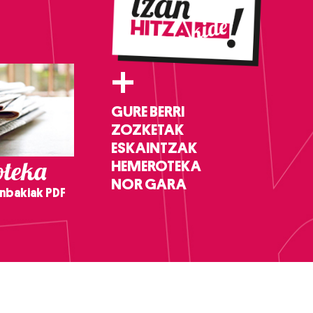
+
GURE BERRI
ZOZKETAK
ESKAINTZAK
teka
HEMEROTEKA
NOR GARA
nbakiak PDF