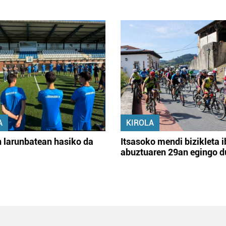
A
KIROLA
 larunbatean hasiko da
Itsasoko mendi bizikleta i
abuztuaren 29an egingo d