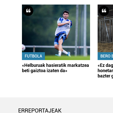
FUTBOLA
BERO 
«Helburuak hasieratik markatzea
«Ez dag
beti gaiztoa izaten da»
honetar
bazter 
ERREPORTAJEAK