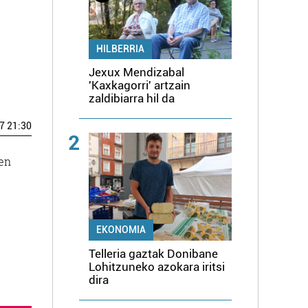
HILBERRIA
Jexux Mendizabal
'Kaxkagorri' artzain
zaldibiarra hil da
7 21:30
2
ren
EKONOMIA
Telleria gaztak Donibane
Lohitzuneko azokara iritsi
dira