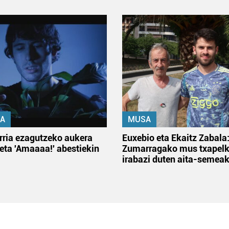
A
MUSA
rria ezagutzeko aukera
Euxebio eta Ekaitz Zabala
 eta 'Amaaaa!' abestiekin
Zumarragako mus txapelk
irabazi duten aita-semea