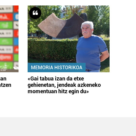
MEMORIA HISTORIKOA
tan
«Gai tabua izan da etxe
atzen
gehienetan, jendeak azkeneko
momentuan hitz egin du»