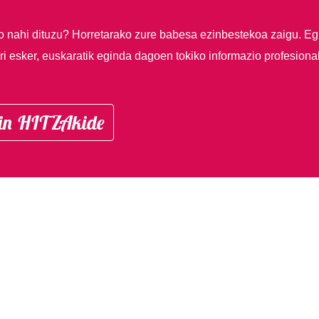
so nahi dituzu?
Horretarako zure babesa ezinbestekoa zaigu. Eg
i esker, euskaratik eginda dagoen tokiko informazio profesiona
in HITZAkide