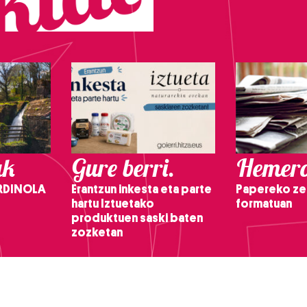
ak
Gure berri.
Hemero
RDINOLA
Erantzun inkesta eta parte
Papereko ze
hartu Iztuetako
formatuan
produktuen saski baten
zozketan