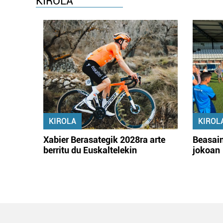
KIROLA
KIROLA
KIROL
Xabier Berasategik 2028ra arte
Beasain
berritu du Euskaltelekin
jokoan