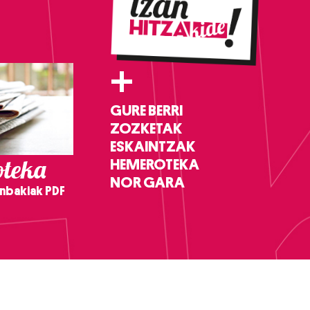
+
GURE BERRI
ZOZKETAK
ESKAINTZAK
teka
HEMEROTEKA
NOR GARA
nbakiak PDF