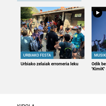
URBIAKO FESTA
MUSIK
Urbiako zelaiak erromeria leku
Odik be
'KimiK'