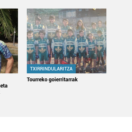
TXIRRINDULARITZA
:
Tourreko goierritarrak
eta
k