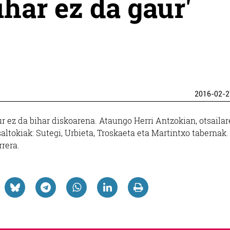
har ez da gaur'
2016-02-2
 ez da bihar diskoarena. Ataungo Herri Antzokian, otsaila
saltokiak: Sutegi, Urbieta, Troskaeta eta Martintxo tabernak.
rrera.