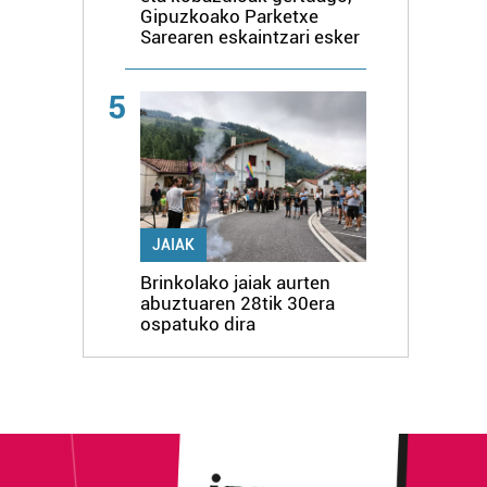
Gipuzkoako Parketxe
Sarearen eskaintzari esker
5
JAIAK
Brinkolako jaiak aurten
abuztuaren 28tik 30era
ospatuko dira