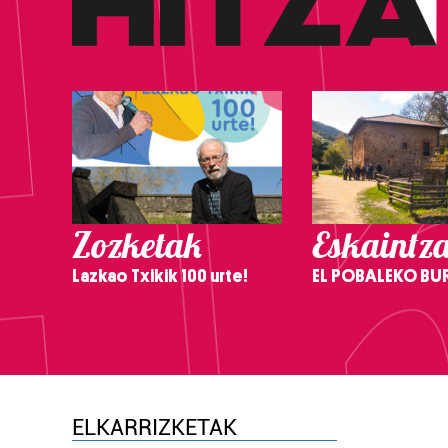
Zozketak
Eskaintz
Lazkao Txikik 100 urte!
EL POBALEKO BU
ELKARRIZKETAK