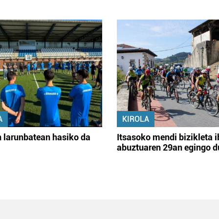
A
KIROLA
 larunbatean hasiko da
Itsasoko mendi bizikleta i
abuztuaren 29an egingo d