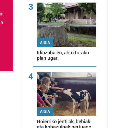
3
in
la
AISIA
Idiazabalen, abuzturako
plan ugari
4
AISIA
Goierriko jentilak, behiak
eta kobazuloak gertuago,