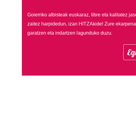
Goierriko albisteak euskaraz, libre eta kalitatez ja
zaitez harpidedun, izan HITZAkide!
Zure ekarpenar
garatzen eta indartzen lagunduko duzu.
Eg