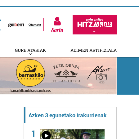
Sartu
GURE ATARIAK
ADIMEN ARTIFIZIALA
Azken 3 egunetako irakurrienak
1