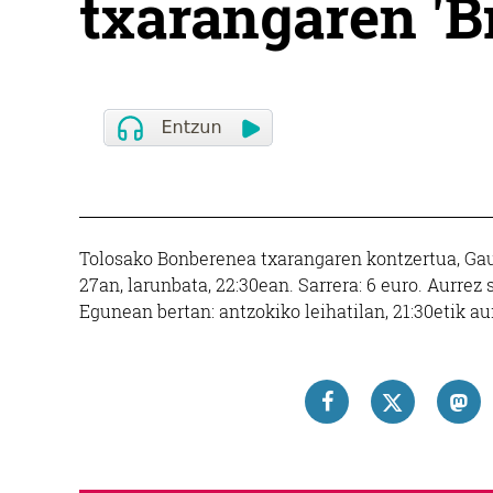
txarangaren 'Bi
Tolosako Bonberenea txarangaren kontzertua, Gaur
27an, larunbata, 22:30ean. Sarrera: 6 euro. Aurrez 
Egunean bertan: antzokiko leihatilan, 21:30etik au