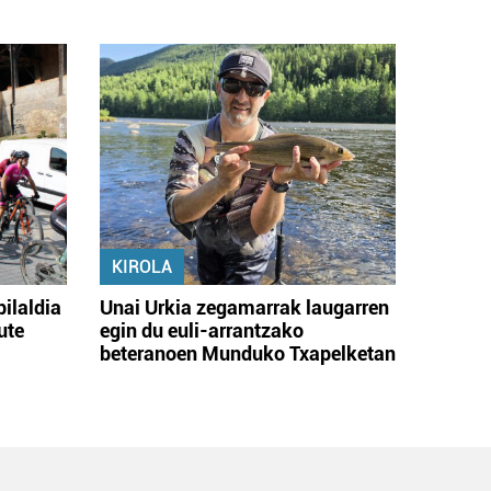
KIROLA
bilaldia
Unai Urkia zegamarrak laugarren
ute
egin du euli-arrantzako
beteranoen Munduko Txapelketan