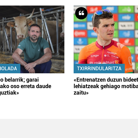
BOLADA
TXIRRINDULARITZA
o belarrik; garai
«Entrenatzen duzun bidee
ako oso erreta daude
lehiatzeak gehiago motib
guztiak»
zaitu»